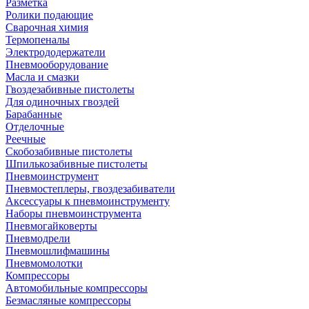
Разметка
Ролики подающие
Сварочная химия
Термопеналы
Электрододержатели
Пневмооборудование
Масла и смазки
Гвоздезабивные пистолеты
Для одиночных гвоздей
Барабанные
Отделочные
Реечные
Скобозабивные пистолеты
Шпилькозабивные пистолеты
Пневмоинструмент
Пневмостеплеры, гвоздезабиватели
Аксессуары к пневмоинструменту
Наборы пневмоинструмента
Пневмогайковерты
Пневмодрели
Пневмошлифмашины
Пневмомолотки
Компрессоры
Автомобильные компрессоры
Безмасляные компрессоры