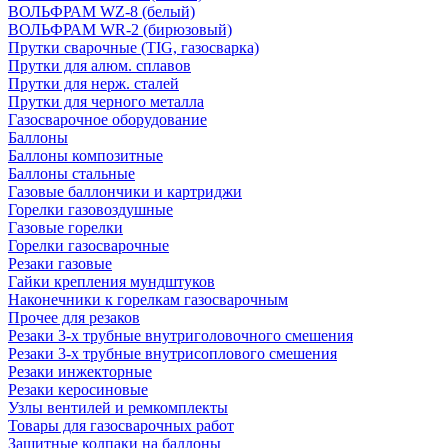
ВОЛЬФРАМ WZ-8 (белый)
ВОЛЬФРАМ WR-2 (бирюзовый)
Прутки сварочные (TIG, газосварка)
Прутки для алюм. сплавов
Прутки для нерж. сталей
Прутки для черного металла
Газосварочное оборудование
Баллоны
Баллоны композитные
Баллоны стальные
Газовые баллончики и картриджи
Горелки газовоздушные
Газовые горелки
Горелки газосварочные
Резаки газовые
Гайки крепления мундштуков
Наконечники к горелкам газосварочным
Прочее для резаков
Резаки 3-х трубные внутриголовочного смешения
Резаки 3-х трубные внутрисоплового смешения
Резаки инжекторные
Резаки керосиновые
Узлы вентилей и ремкомплекты
Товары для газосварочных работ
Защитные колпаки на баллоны