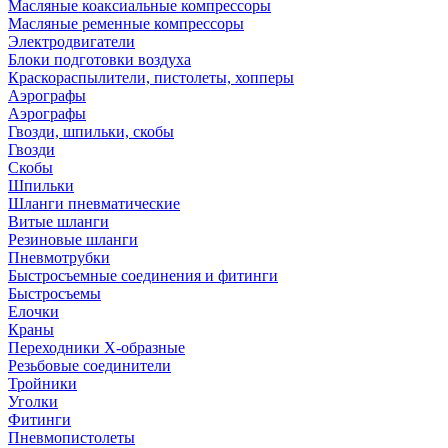
Масляные коаксиальные компрессоры
Масляные ременные компрессоры
Электродвигатели
Блоки подготовки воздуха
Краскораспылители, пистолеты, хопперы
Аэрографы
Аэрографы
Гвозди, шпильки, скобы
Гвозди
Скобы
Шпильки
Шланги пневматические
Витые шланги
Резиновые шланги
Пневмотрубки
Быстросъемные соединения и фитинги
Быстросъемы
Елочки
Краны
Переходники Х-образные
Резьбовые соединители
Тройники
Уголки
Фитинги
Пневмопистолеты