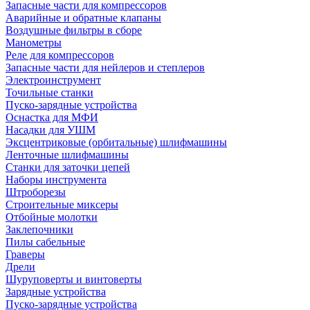
Запасные части для компрессоров
Аварийные и обратные клапаны
Воздушные фильтры в сборе
Манометры
Реле для компрессоров
Запасные части для нейлеров и степлеров
Электроинструмент
Точильные станки
Пуско-зарядные устройства
Оснастка для МФИ
Насадки для УШМ
Эксцентриковые (орбитальные) шлифмашины
Ленточные шлифмашины
Станки для заточки цепей
Наборы инструмента
Штроборезы
Строительные миксеры
Отбойные молотки
Заклепочники
Пилы сабельные
Граверы
Дрели
Шуруповерты и винтоверты
Зарядные устройства
Пуско-зарядные устройства