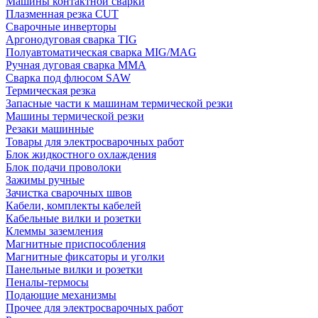
Машины контактной сварки
Плазменная резка CUT
Сварочные инверторы
Аргонодуговая сварка TIG
Полуавтоматическая сварка MIG/MAG
Ручная дуговая сварка MMA
Сварка под флюсом SAW
Термическая резка
Запасные части к машинам термической резки
Машины термической резки
Резаки машинные
Товары для электросварочных работ
Блок жидкостного охлаждения
Блок подачи проволоки
Зажимы ручные
Зачистка сварочных швов
Кабели, комплекты кабелей
Кабельные вилки и розетки
Клеммы заземления
Магнитные приспособления
Магнитные фиксаторы и уголки
Панельные вилки и розетки
Пеналы-термосы
Подающие механизмы
Прочее для электросварочных работ