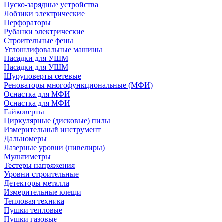
Пуско-зарядные устройства
Лобзики электрические
Перфораторы
Рубанки электрические
Строительные фены
Углошлифовальные машины
Насадки для УШМ
Насадки для УШМ
Шуруповерты сетевые
Реноваторы многофункциональные (МФИ)
Оснастка для МФИ
Оснастка для МФИ
Гайковерты
Циркулярные (дисковые) пилы
Измерительный инструмент
Дальномеры
Лазерные уровни (нивелиры)
Мультиметры
Тестеры напряжения
Уровни строительные
Детекторы металла
Измерительные клещи
Тепловая техника
Пушки тепловые
Пушки газовые