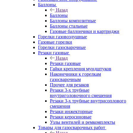
Баллоны
Назад
Баллоны
Баллоны композитные
Баллоны стальные
Газовые баллончики и картриджи
Горелки газовоздушные
Газовые горелки
Горелки газосварочные
Резаки газовые
Назад
Резаки газовые
Гайки крепления мундштуков
Наконечники к горелкам
газосварочным
Прочее для резаков
Резаки 3-х трубные
внутриголовочного смешения
Резаки 3-х трубные внутрисоплового
смешения
Резаки инжекторные
Резаки керосиновые
Узлы вентилей и ремкомплекты
Товары для газосварочных работ
Назад