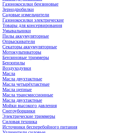
Газонокосилки бензиновые
Зернодробилки
Садовые измельчители
Газонокосилки электрические
Товары для консервирования
Умывальники
Пилы аккумуляторные
Опрыскиватели
Секаторы аккумуляторные
Мотокультиваторы
Бензиновые триммеры
Бензопилы
Воздуходувки
Масла
Масла двухтактные
Масла четырёхтактные
Масла цепные
Масла трансмиссионные
Масла двухтактные
Мойки высокого давления
Снегоуборщики
Электрические триммеры
Силовая техника
Источники бесперебойного питания
Удлинители силовые