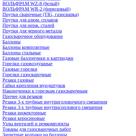
ВОЛЬФРАМ WZ-8 (белый)
ВОЛЬФРАМ WR-2 (бирюзовый)
Прутки сварочные (TIG, газосварка)
Прутки для алюм. сплавов
Прутки для нерж. сталей
Прутки для черного металла
Газосварочное оборудование
Баллоны
Баллоны композитные
Баллоны стальные
Газовые баллончики и картриджи
Горелки газовоздушные
Газовые горелки
Горелки газосварочные
Резаки газовые
Гайки крепления мундштуков
Наконечники к горелкам газосварочным
Прочее для резаков
Резаки 3-х трубные внутриголовочного смешения
Резаки 3-х трубные внутрисоплового смешения
Резаки инжекторные
Резаки керосиновые
Узлы вентилей и ремкомплекты
Товары для газосварочных работ
Защитные колпаки на баллоны