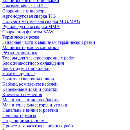
Машины контактной сварки
Плазменная резка CUT
Сварочные инверторы
Аргонодуговая сварка TIG
Полуавтоматическая сварка MIG/MAG
Ручная дуговая сварка MMA
Сварка под флюсом SAW
Термическая резка
Запасные части к машинам термической резки
Машины термической резки
Резаки машинные
Товары для электросварочных работ
Блок жидкостного охлаждения
Блок подачи проволоки
Зажимы ручные
Зачистка сварочных швов
Кабели, комплекты кабелей
Кабельные вилки и розетки
Клеммы заземления
Магнитные приспособления
Магнитные фиксаторы и уголки
Панельные вилки и розетки
Пеналы-термосы
Подающие механизмы
Прочее для электросварочных работ