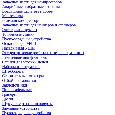
Запасные части для компрессоров
Аварийные и обратные клапаны
Воздушные фильтры в сборе
Манометры
Реле для компрессоров
Запасные части для нейлеров и степлеров
Электроинструмент
Точильные станки
Пуско-зарядные устройства
Оснастка для МФИ
Насадки для УШМ
Эксцентриковые (орбитальные) шлифмашины
Ленточные шлифмашины
Станки для заточки цепей
Наборы инструмента
Штроборезы
Строительные миксеры
Отбойные молотки
Заклепочники
Пилы сабельные
Граверы
Дрели
Шуруповерты и винтоверты
Зарядные устройства
Пуско-зарядные устройства