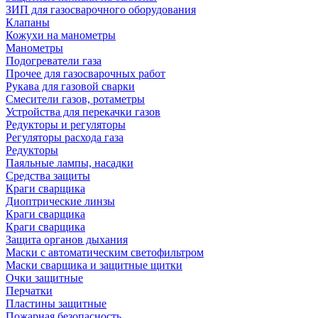
ЗИП для газосварочного оборудования
Клапаны
Кожухи на манометры
Манометры
Подогреватели газа
Прочее для газосварочных работ
Рукава для газовой сварки
Смесители газов, ротаметры
Устройства для перекачки газов
Редукторы и регуляторы
Регуляторы расхода газа
Редукторы
Паяльные лампы, насадки
Средства защиты
Краги сварщика
Диоптрические линзы
Краги сварщика
Краги сварщика
Защита органов дыхания
Маски с автоматическим светофильтром
Маски сварщика и защитные щитки
Очки защитные
Перчатки
Пластины защитные
Пожарная безопасность