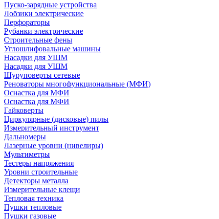
Пуско-зарядные устройства
Лобзики электрические
Перфораторы
Рубанки электрические
Строительные фены
Углошлифовальные машины
Насадки для УШМ
Насадки для УШМ
Шуруповерты сетевые
Реноваторы многофункциональные (МФИ)
Оснастка для МФИ
Оснастка для МФИ
Гайковерты
Циркулярные (дисковые) пилы
Измерительный инструмент
Дальномеры
Лазерные уровни (нивелиры)
Мультиметры
Тестеры напряжения
Уровни строительные
Детекторы металла
Измерительные клещи
Тепловая техника
Пушки тепловые
Пушки газовые