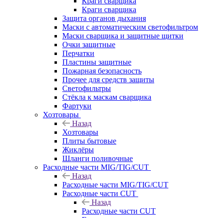
Краги сварщика
Краги сварщика
Защита органов дыхания
Маски с автоматическим светофильтром
Маски сварщика и защитные щитки
Очки защитные
Перчатки
Пластины защитные
Пожарная безопасность
Прочее для средств защиты
Светофильтры
Стёкла к маскам сварщика
Фартуки
Хозтовары
Назад
Хозтовары
Плиты бытовые
Жиклёры
Шланги поливочные
Расходные части MIG/TIG/CUT
Назад
Расходные части MIG/TIG/CUT
Расходные части CUT
Назад
Расходные части CUT