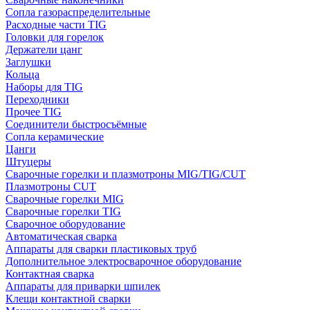
Сопла газораспределительные
Расходные части TIG
Головки для горелок
Держатели цанг
Заглушки
Кольца
Наборы для TIG
Переходники
Прочее TIG
Соединители быстросъёмные
Сопла керамические
Цанги
Штуцеры
Сварочные горелки и плазмотроны MIG/TIG/CUT
Плазмотроны CUT
Сварочные горелки MIG
Сварочные горелки TIG
Сварочное оборудование
Автоматическая сварка
Аппараты для сварки пластиковых труб
Дополнительное электросварочное оборудование
Контактная сварка
Аппараты для приварки шпилек
Клещи контактной сварки