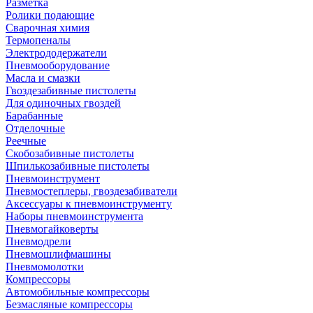
Разметка
Ролики подающие
Сварочная химия
Термопеналы
Электрододержатели
Пневмооборудование
Масла и смазки
Гвоздезабивные пистолеты
Для одиночных гвоздей
Барабанные
Отделочные
Реечные
Скобозабивные пистолеты
Шпилькозабивные пистолеты
Пневмоинструмент
Пневмостеплеры, гвоздезабиватели
Аксессуары к пневмоинструменту
Наборы пневмоинструмента
Пневмогайковерты
Пневмодрели
Пневмошлифмашины
Пневмомолотки
Компрессоры
Автомобильные компрессоры
Безмасляные компрессоры