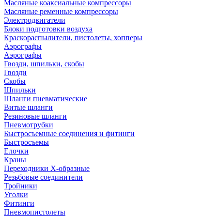
Масляные коаксиальные компрессоры
Масляные ременные компрессоры
Электродвигатели
Блоки подготовки воздуха
Краскораспылители, пистолеты, хопперы
Аэрографы
Аэрографы
Гвозди, шпильки, скобы
Гвозди
Скобы
Шпильки
Шланги пневматические
Витые шланги
Резиновые шланги
Пневмотрубки
Быстросъемные соединения и фитинги
Быстросъемы
Елочки
Краны
Переходники Х-образные
Резьбовые соединители
Тройники
Уголки
Фитинги
Пневмопистолеты