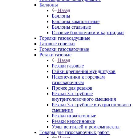
Баллоны
Назад
Баллоны
Баллоны композитные
Баллоны стальные
Газовые баллончики и картриджи
Горелки газовоздушные
Газовые горелки
Горелки газосварочные
Резаки газовые
Назад
Резаки газовые
Гайки крепления мундштуков
Наконечники к горелкам
газосварочным
Прочее для резаков
Резаки 3-х трубные
внутриголовочного смешения
Резаки 3-х трубные внутрисоплового
смешения
Резаки инжекторные
Резаки керосиновые
Узлы вентилей и ремкомплекты
Товары для газосварочных работ
Назад