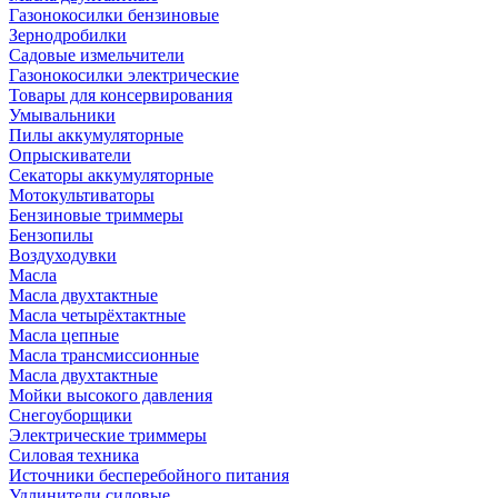
Газонокосилки бензиновые
Зернодробилки
Садовые измельчители
Газонокосилки электрические
Товары для консервирования
Умывальники
Пилы аккумуляторные
Опрыскиватели
Секаторы аккумуляторные
Мотокультиваторы
Бензиновые триммеры
Бензопилы
Воздуходувки
Масла
Масла двухтактные
Масла четырёхтактные
Масла цепные
Масла трансмиссионные
Масла двухтактные
Мойки высокого давления
Снегоуборщики
Электрические триммеры
Силовая техника
Источники бесперебойного питания
Удлинители силовые