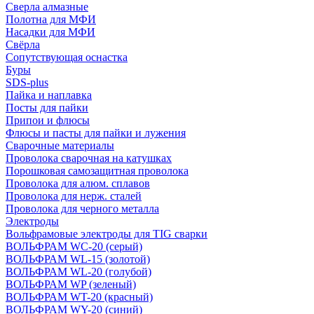
Сверла алмазные
Полотна для МФИ
Насадки для МФИ
Свёрла
Сопутствующая оснастка
Буры
SDS-plus
Пайка и наплавка
Посты для пайки
Припои и флюсы
Флюсы и пасты для пайки и лужения
Сварочные материалы
Проволока сварочная на катушках
Порошковая самозащитная проволока
Проволока для алюм. сплавов
Проволока для нерж. сталей
Проволока для черного металла
Электроды
Вольфрамовые электроды для TIG сварки
ВОЛЬФРАМ WC-20 (серый)
ВОЛЬФРАМ WL-15 (золотой)
ВОЛЬФРАМ WL-20 (голубой)
ВОЛЬФРАМ WP (зеленый)
ВОЛЬФРАМ WT-20 (красный)
ВОЛЬФРАМ WY-20 (синий)