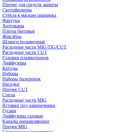
Прочее для средств защиты
Светофильтры
Стёкла к маскам сварщика
Фартуки
Хозтовары
Плиты бытовые
Жиклёры
Шланги поливочные
Расходные части MIG/TIG/CUT
Расходные части CUT
Головки плазмотронов
Диффузоры
Катоды
Наборы
Наборы балеринок
Насадки
Прочее CUT
Сопла
Расходные части MIG
Вставки под наконечники
Гусаки
Диффузоры газовые
Каналы направляющие
Прочее MIG
Сварочные наконечники