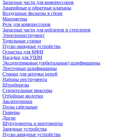
Запасные части для компрессоров
Аварийные и обратные клапаны
Воздушные фильтры в сборе
Манометры
Реле для компрессоров
Запасные части для нейлеров и степлеров
Электроинструмент
Точильные станки
Пуско-зарядные устройства
Оснастка для МФИ
Насадки для УШМ
Эксцентриковые (орбитальные) шлифмашины
Ленточные шлифмашины
Станки для заточки цепей
Наборы инструмента
Штроборезы
Строительные миксеры
Отбойные молотки
Заклепочники
Пилы сабельные
Граверы
Дрели
Шуруповерты и винтоверты
Зарядные устройства
Пуско-зарядные устройства