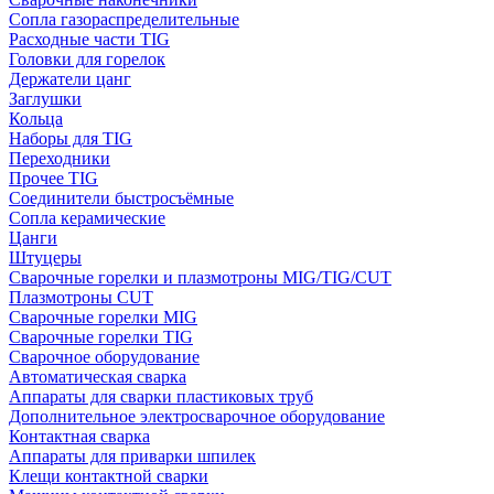
Сопла газораспределительные
Расходные части TIG
Головки для горелок
Держатели цанг
Заглушки
Кольца
Наборы для TIG
Переходники
Прочее TIG
Соединители быстросъёмные
Сопла керамические
Цанги
Штуцеры
Сварочные горелки и плазмотроны MIG/TIG/CUT
Плазмотроны CUT
Сварочные горелки MIG
Сварочные горелки TIG
Сварочное оборудование
Автоматическая сварка
Аппараты для сварки пластиковых труб
Дополнительное электросварочное оборудование
Контактная сварка
Аппараты для приварки шпилек
Клещи контактной сварки