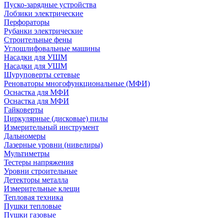
Пуско-зарядные устройства
Лобзики электрические
Перфораторы
Рубанки электрические
Строительные фены
Углошлифовальные машины
Насадки для УШМ
Насадки для УШМ
Шуруповерты сетевые
Реноваторы многофункциональные (МФИ)
Оснастка для МФИ
Оснастка для МФИ
Гайковерты
Циркулярные (дисковые) пилы
Измерительный инструмент
Дальномеры
Лазерные уровни (нивелиры)
Мультиметры
Тестеры напряжения
Уровни строительные
Детекторы металла
Измерительные клещи
Тепловая техника
Пушки тепловые
Пушки газовые