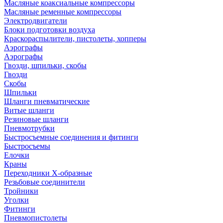
Масляные коаксиальные компрессоры
Масляные ременные компрессоры
Электродвигатели
Блоки подготовки воздуха
Краскораспылители, пистолеты, хопперы
Аэрографы
Аэрографы
Гвозди, шпильки, скобы
Гвозди
Скобы
Шпильки
Шланги пневматические
Витые шланги
Резиновые шланги
Пневмотрубки
Быстросъемные соединения и фитинги
Быстросъемы
Елочки
Краны
Переходники Х-образные
Резьбовые соединители
Тройники
Уголки
Фитинги
Пневмопистолеты