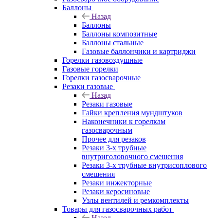
Баллоны
Назад
Баллоны
Баллоны композитные
Баллоны стальные
Газовые баллончики и картриджи
Горелки газовоздушные
Газовые горелки
Горелки газосварочные
Резаки газовые
Назад
Резаки газовые
Гайки крепления мундштуков
Наконечники к горелкам
газосварочным
Прочее для резаков
Резаки 3-х трубные
внутриголовочного смешения
Резаки 3-х трубные внутрисоплового
смешения
Резаки инжекторные
Резаки керосиновые
Узлы вентилей и ремкомплекты
Товары для газосварочных работ
Назад