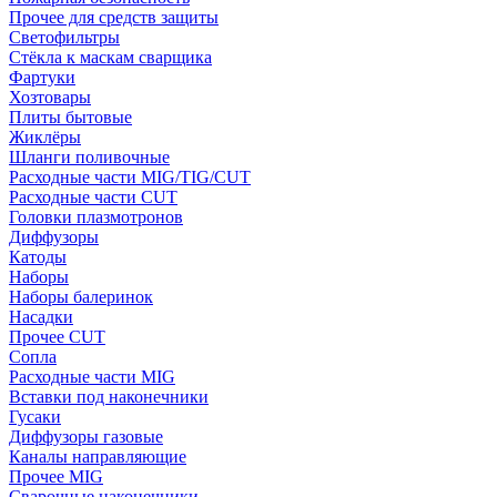
Прочее для средств защиты
Светофильтры
Стёкла к маскам сварщика
Фартуки
Хозтовары
Плиты бытовые
Жиклёры
Шланги поливочные
Расходные части MIG/TIG/CUT
Расходные части CUT
Головки плазмотронов
Диффузоры
Катоды
Наборы
Наборы балеринок
Насадки
Прочее CUT
Сопла
Расходные части MIG
Вставки под наконечники
Гусаки
Диффузоры газовые
Каналы направляющие
Прочее MIG
Сварочные наконечники