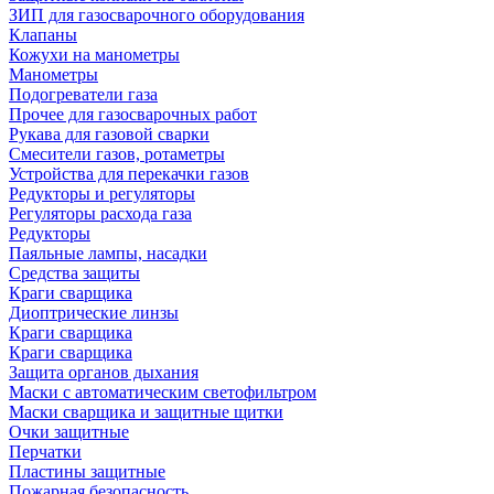
ЗИП для газосварочного оборудования
Клапаны
Кожухи на манометры
Манометры
Подогреватели газа
Прочее для газосварочных работ
Рукава для газовой сварки
Смесители газов, ротаметры
Устройства для перекачки газов
Редукторы и регуляторы
Регуляторы расхода газа
Редукторы
Паяльные лампы, насадки
Средства защиты
Краги сварщика
Диоптрические линзы
Краги сварщика
Краги сварщика
Защита органов дыхания
Маски с автоматическим светофильтром
Маски сварщика и защитные щитки
Очки защитные
Перчатки
Пластины защитные
Пожарная безопасность