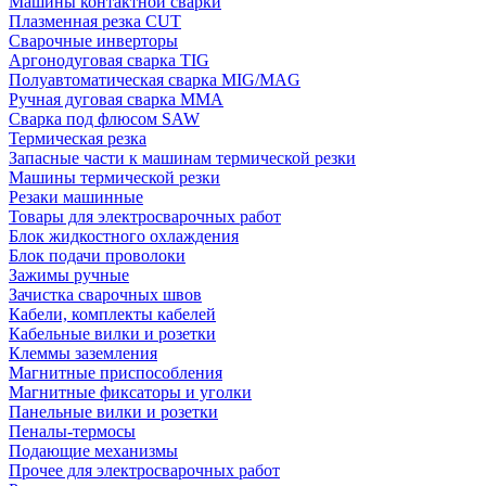
Машины контактной сварки
Плазменная резка CUT
Сварочные инверторы
Аргонодуговая сварка TIG
Полуавтоматическая сварка MIG/MAG
Ручная дуговая сварка MMA
Сварка под флюсом SAW
Термическая резка
Запасные части к машинам термической резки
Машины термической резки
Резаки машинные
Товары для электросварочных работ
Блок жидкостного охлаждения
Блок подачи проволоки
Зажимы ручные
Зачистка сварочных швов
Кабели, комплекты кабелей
Кабельные вилки и розетки
Клеммы заземления
Магнитные приспособления
Магнитные фиксаторы и уголки
Панельные вилки и розетки
Пеналы-термосы
Подающие механизмы
Прочее для электросварочных работ