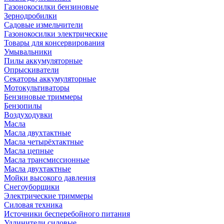
Газонокосилки бензиновые
Зернодробилки
Садовые измельчители
Газонокосилки электрические
Товары для консервирования
Умывальники
Пилы аккумуляторные
Опрыскиватели
Секаторы аккумуляторные
Мотокультиваторы
Бензиновые триммеры
Бензопилы
Воздуходувки
Масла
Масла двухтактные
Масла четырёхтактные
Масла цепные
Масла трансмиссионные
Масла двухтактные
Мойки высокого давления
Снегоуборщики
Электрические триммеры
Силовая техника
Источники бесперебойного питания
Удлинители силовые