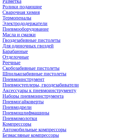
Разметка
Ролики подающие
Сварочная химия
Термопеналы
Электрододержатели
Пневмооборудование
Масла и смазки
Гвоздезабивные пистолеты
Для одиночных гвоздей
Барабанные
Отделочные
Реечные
Скобозабивные пистолеты
Шпилькозабивные пистолеты
Пневмоинструмент
Пневмостеплеры, гвоздезабиватели
Аксессуары к пневмоинструменту
Наборы пневмоинструмента
Пневмогайковерты
Пневмодрели
Пневмошлифмашины
Пневмомолотки
Компрессоры
Автомобильные компрессоры
Безмасляные компрессоры