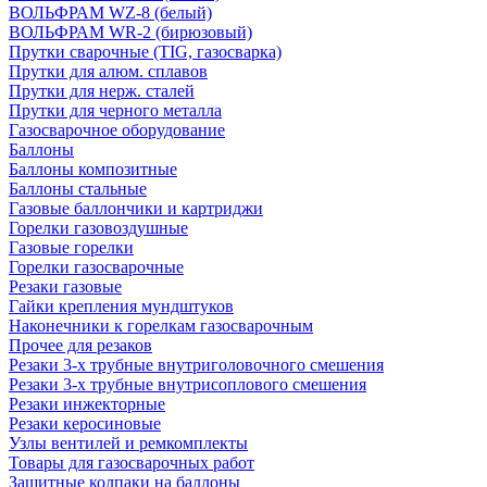
ВОЛЬФРАМ WZ-8 (белый)
ВОЛЬФРАМ WR-2 (бирюзовый)
Прутки сварочные (TIG, газосварка)
Прутки для алюм. сплавов
Прутки для нерж. сталей
Прутки для черного металла
Газосварочное оборудование
Баллоны
Баллоны композитные
Баллоны стальные
Газовые баллончики и картриджи
Горелки газовоздушные
Газовые горелки
Горелки газосварочные
Резаки газовые
Гайки крепления мундштуков
Наконечники к горелкам газосварочным
Прочее для резаков
Резаки 3-х трубные внутриголовочного смешения
Резаки 3-х трубные внутрисоплового смешения
Резаки инжекторные
Резаки керосиновые
Узлы вентилей и ремкомплекты
Товары для газосварочных работ
Защитные колпаки на баллоны