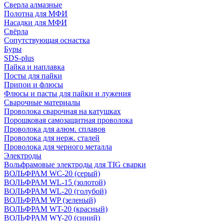
Сверла алмазные
Полотна для МФИ
Насадки для МФИ
Свёрла
Сопутствующая оснастка
Буры
SDS-plus
Пайка и наплавка
Посты для пайки
Припои и флюсы
Флюсы и пасты для пайки и лужения
Сварочные материалы
Проволока сварочная на катушках
Порошковая самозащитная проволока
Проволока для алюм. сплавов
Проволока для нерж. сталей
Проволока для черного металла
Электроды
Вольфрамовые электроды для TIG сварки
ВОЛЬФРАМ WC-20 (серый)
ВОЛЬФРАМ WL-15 (золотой)
ВОЛЬФРАМ WL-20 (голубой)
ВОЛЬФРАМ WP (зеленый)
ВОЛЬФРАМ WT-20 (красный)
ВОЛЬФРАМ WY-20 (синий)