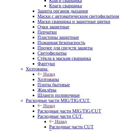
Краги сварщика
Краги сварщика
Защита органов дыхания
Маски с автоматическим светофильтром
Маски сварщика и защитные щитки
Очки защитные
Перчатки
Пластины защитные
Пожарная безопасность
Прочее для средств защиты
Светофильтры
Стёкла к маскам сварщика
Фартуки
Хозтовары
Назад
Хозтовары
Плиты бытовые
Жиклёры
Шланги поливочные
Расходные части MIG/TIG/CUT
Назад
Расходные части MIG/TIG/CUT
Расходные части CUT
Назад
Расходные части CUT