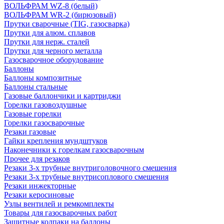
ВОЛЬФРАМ WZ-8 (белый)
ВОЛЬФРАМ WR-2 (бирюзовый)
Прутки сварочные (TIG, газосварка)
Прутки для алюм. сплавов
Прутки для нерж. сталей
Прутки для черного металла
Газосварочное оборудование
Баллоны
Баллоны композитные
Баллоны стальные
Газовые баллончики и картриджи
Горелки газовоздушные
Газовые горелки
Горелки газосварочные
Резаки газовые
Гайки крепления мундштуков
Наконечники к горелкам газосварочным
Прочее для резаков
Резаки 3-х трубные внутриголовочного смешения
Резаки 3-х трубные внутрисоплового смешения
Резаки инжекторные
Резаки керосиновые
Узлы вентилей и ремкомплекты
Товары для газосварочных работ
Защитные колпаки на баллоны