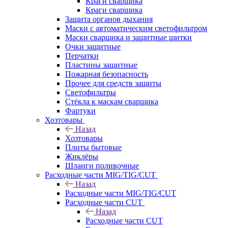
Краги сварщика
Краги сварщика
Защита органов дыхания
Маски с автоматическим светофильтром
Маски сварщика и защитные щитки
Очки защитные
Перчатки
Пластины защитные
Пожарная безопасность
Прочее для средств защиты
Светофильтры
Стёкла к маскам сварщика
Фартуки
Хозтовары
Назад
Хозтовары
Плиты бытовые
Жиклёры
Шланги поливочные
Расходные части MIG/TIG/CUT
Назад
Расходные части MIG/TIG/CUT
Расходные части CUT
Назад
Расходные части CUT