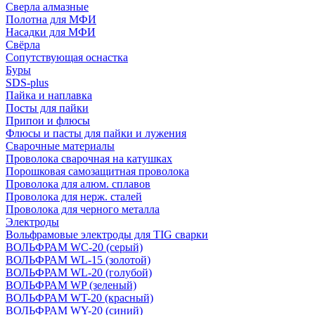
Сверла алмазные
Полотна для МФИ
Насадки для МФИ
Свёрла
Сопутствующая оснастка
Буры
SDS-plus
Пайка и наплавка
Посты для пайки
Припои и флюсы
Флюсы и пасты для пайки и лужения
Сварочные материалы
Проволока сварочная на катушках
Порошковая самозащитная проволока
Проволока для алюм. сплавов
Проволока для нерж. сталей
Проволока для черного металла
Электроды
Вольфрамовые электроды для TIG сварки
ВОЛЬФРАМ WC-20 (серый)
ВОЛЬФРАМ WL-15 (золотой)
ВОЛЬФРАМ WL-20 (голубой)
ВОЛЬФРАМ WP (зеленый)
ВОЛЬФРАМ WT-20 (красный)
ВОЛЬФРАМ WY-20 (синий)