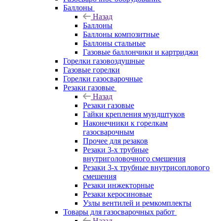
Баллоны
Назад
Баллоны
Баллоны композитные
Баллоны стальные
Газовые баллончики и картриджи
Горелки газовоздушные
Газовые горелки
Горелки газосварочные
Резаки газовые
Назад
Резаки газовые
Гайки крепления мундштуков
Наконечники к горелкам
газосварочным
Прочее для резаков
Резаки 3-х трубные
внутриголовочного смешения
Резаки 3-х трубные внутрисоплового
смешения
Резаки инжекторные
Резаки керосиновые
Узлы вентилей и ремкомплекты
Товары для газосварочных работ
Назад