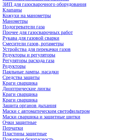
ЗИП для газосварочного оборудования
Клапаны
Кожухи на манометры
Манометры
Подогреватели газа
Прочее для газосварочных работ
Рукава для газовой сварки
Смесители газов, ротаметры
Устройства для перекачки газов
Редукторы и регуляторы
Регуляторы расхода газа
Редукторы
Паяльные лампы, насадки
Средства защиты
Краги сварщика
Диоптрические линзы
Краги сварщика
Краги сварщика
Защита органов дыхания
Маски с автоматическим светофильтром
Маски сварщика и защитные щитки
Очки защитные
Перчатки
Пластины защитные
Пожарная безопасность