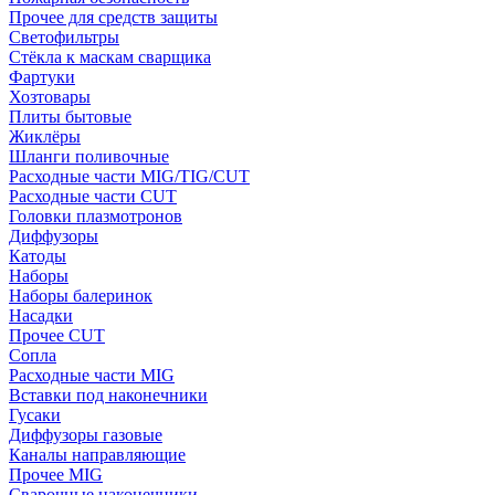
Прочее для средств защиты
Светофильтры
Стёкла к маскам сварщика
Фартуки
Хозтовары
Плиты бытовые
Жиклёры
Шланги поливочные
Расходные части MIG/TIG/CUT
Расходные части CUT
Головки плазмотронов
Диффузоры
Катоды
Наборы
Наборы балеринок
Насадки
Прочее CUT
Сопла
Расходные части MIG
Вставки под наконечники
Гусаки
Диффузоры газовые
Каналы направляющие
Прочее MIG
Сварочные наконечники