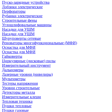
Пуско-зарядные устройства
Лобзики электрические
Перфораторы
Рубанки электрические
Строительные фены
Углошлифовальные машины
Насадки для УШМ
Насадки для УШМ
Шуруповерты сетевые
Реноваторы многофункциональные (МФИ)
Оснастка для МФИ
Оснастка для МФИ
Гайковерты
Циркулярные (дисковые) пилы
Измерительный инструмент
Дальномеры
Лазерные уровни (нивелиры)
Мультиметры
Тестеры напряжения
Уровни строительные
Детекторы металла
Измерительные клещи
Тепловая техника
Пушки тепловые
Пушки газовые