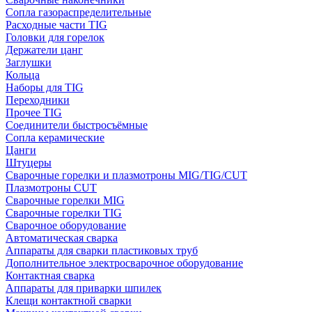
Сопла газораспределительные
Расходные части TIG
Головки для горелок
Держатели цанг
Заглушки
Кольца
Наборы для TIG
Переходники
Прочее TIG
Соединители быстросъёмные
Сопла керамические
Цанги
Штуцеры
Сварочные горелки и плазмотроны MIG/TIG/CUT
Плазмотроны CUT
Сварочные горелки MIG
Сварочные горелки TIG
Сварочное оборудование
Автоматическая сварка
Аппараты для сварки пластиковых труб
Дополнительное электросварочное оборудование
Контактная сварка
Аппараты для приварки шпилек
Клещи контактной сварки