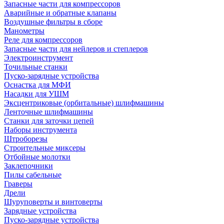
Запасные части для компрессоров
Аварийные и обратные клапаны
Воздушные фильтры в сборе
Манометры
Реле для компрессоров
Запасные части для нейлеров и степлеров
Электроинструмент
Точильные станки
Пуско-зарядные устройства
Оснастка для МФИ
Насадки для УШМ
Эксцентриковые (орбитальные) шлифмашины
Ленточные шлифмашины
Станки для заточки цепей
Наборы инструмента
Штроборезы
Строительные миксеры
Отбойные молотки
Заклепочники
Пилы сабельные
Граверы
Дрели
Шуруповерты и винтоверты
Зарядные устройства
Пуско-зарядные устройства