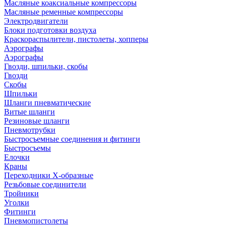
Масляные коаксиальные компрессоры
Масляные ременные компрессоры
Электродвигатели
Блоки подготовки воздуха
Краскораспылители, пистолеты, хопперы
Аэрографы
Аэрографы
Гвозди, шпильки, скобы
Гвозди
Скобы
Шпильки
Шланги пневматические
Витые шланги
Резиновые шланги
Пневмотрубки
Быстросъемные соединения и фитинги
Быстросъемы
Елочки
Краны
Переходники Х-образные
Резьбовые соединители
Тройники
Уголки
Фитинги
Пневмопистолеты