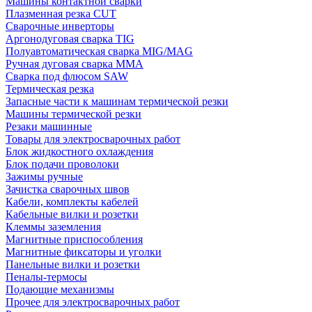
Машины контактной сварки
Плазменная резка CUT
Сварочные инверторы
Аргонодуговая сварка TIG
Полуавтоматическая сварка MIG/MAG
Ручная дуговая сварка MMA
Сварка под флюсом SAW
Термическая резка
Запасные части к машинам термической резки
Машины термической резки
Резаки машинные
Товары для электросварочных работ
Блок жидкостного охлаждения
Блок подачи проволоки
Зажимы ручные
Зачистка сварочных швов
Кабели, комплекты кабелей
Кабельные вилки и розетки
Клеммы заземления
Магнитные приспособления
Магнитные фиксаторы и уголки
Панельные вилки и розетки
Пеналы-термосы
Подающие механизмы
Прочее для электросварочных работ