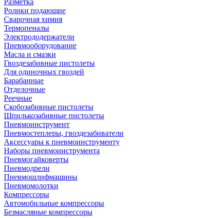
Разметка
Ролики подающие
Сварочная химия
Термопеналы
Электрододержатели
Пневмооборудование
Масла и смазки
Гвоздезабивные пистолеты
Для одиночных гвоздей
Барабанные
Отделочные
Реечные
Скобозабивные пистолеты
Шпилькозабивные пистолеты
Пневмоинструмент
Пневмостеплеры, гвоздезабиватели
Аксессуары к пневмоинструменту
Наборы пневмоинструмента
Пневмогайковерты
Пневмодрели
Пневмошлифмашины
Пневмомолотки
Компрессоры
Автомобильные компрессоры
Безмасляные компрессоры