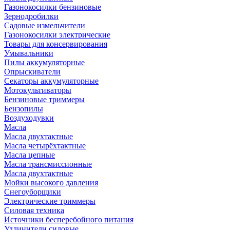
Газонокосилки бензиновые
Зернодробилки
Садовые измельчители
Газонокосилки электрические
Товары для консервирования
Умывальники
Пилы аккумуляторные
Опрыскиватели
Секаторы аккумуляторные
Мотокультиваторы
Бензиновые триммеры
Бензопилы
Воздуходувки
Масла
Масла двухтактные
Масла четырёхтактные
Масла цепные
Масла трансмиссионные
Масла двухтактные
Мойки высокого давления
Снегоуборщики
Электрические триммеры
Силовая техника
Источники бесперебойного питания
Удлинители силовые