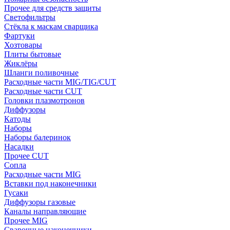
Прочее для средств защиты
Светофильтры
Стёкла к маскам сварщика
Фартуки
Хозтовары
Плиты бытовые
Жиклёры
Шланги поливочные
Расходные части MIG/TIG/CUT
Расходные части CUT
Головки плазмотронов
Диффузоры
Катоды
Наборы
Наборы балеринок
Насадки
Прочее CUT
Сопла
Расходные части MIG
Вставки под наконечники
Гусаки
Диффузоры газовые
Каналы направляющие
Прочее MIG
Сварочные наконечники