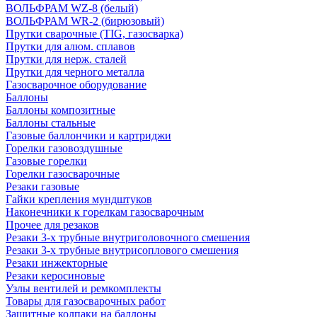
ВОЛЬФРАМ WZ-8 (белый)
ВОЛЬФРАМ WR-2 (бирюзовый)
Прутки сварочные (TIG, газосварка)
Прутки для алюм. сплавов
Прутки для нерж. сталей
Прутки для черного металла
Газосварочное оборудование
Баллоны
Баллоны композитные
Баллоны стальные
Газовые баллончики и картриджи
Горелки газовоздушные
Газовые горелки
Горелки газосварочные
Резаки газовые
Гайки крепления мундштуков
Наконечники к горелкам газосварочным
Прочее для резаков
Резаки 3-х трубные внутриголовочного смешения
Резаки 3-х трубные внутрисоплового смешения
Резаки инжекторные
Резаки керосиновые
Узлы вентилей и ремкомплекты
Товары для газосварочных работ
Защитные колпаки на баллоны