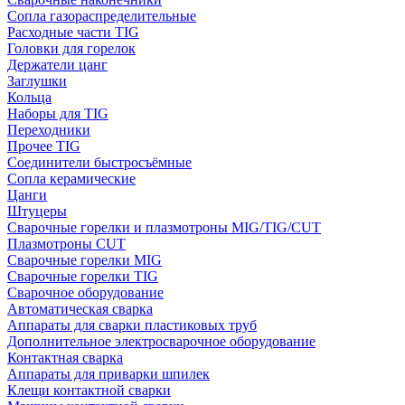
Сопла газораспределительные
Расходные части TIG
Головки для горелок
Держатели цанг
Заглушки
Кольца
Наборы для TIG
Переходники
Прочее TIG
Соединители быстросъёмные
Сопла керамические
Цанги
Штуцеры
Сварочные горелки и плазмотроны MIG/TIG/CUT
Плазмотроны CUT
Сварочные горелки MIG
Сварочные горелки TIG
Сварочное оборудование
Автоматическая сварка
Аппараты для сварки пластиковых труб
Дополнительное электросварочное оборудование
Контактная сварка
Аппараты для приварки шпилек
Клещи контактной сварки