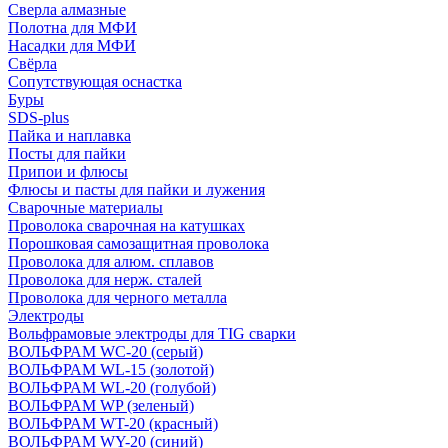
Сверла алмазные
Полотна для МФИ
Насадки для МФИ
Свёрла
Сопутствующая оснастка
Буры
SDS-plus
Пайка и наплавка
Посты для пайки
Припои и флюсы
Флюсы и пасты для пайки и лужения
Сварочные материалы
Проволока сварочная на катушках
Порошковая самозащитная проволока
Проволока для алюм. сплавов
Проволока для нерж. сталей
Проволока для черного металла
Электроды
Вольфрамовые электроды для TIG сварки
ВОЛЬФРАМ WC-20 (серый)
ВОЛЬФРАМ WL-15 (золотой)
ВОЛЬФРАМ WL-20 (голубой)
ВОЛЬФРАМ WP (зеленый)
ВОЛЬФРАМ WT-20 (красный)
ВОЛЬФРАМ WY-20 (синий)