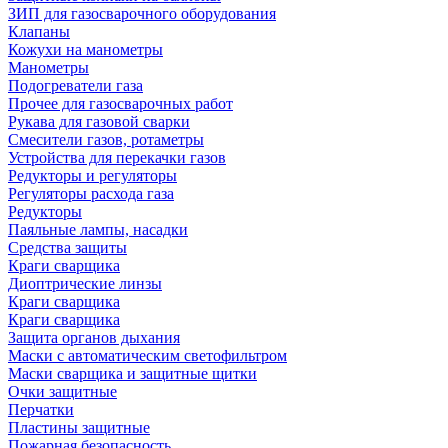
ЗИП для газосварочного оборудования
Клапаны
Кожухи на манометры
Манометры
Подогреватели газа
Прочее для газосварочных работ
Рукава для газовой сварки
Смесители газов, ротаметры
Устройства для перекачки газов
Редукторы и регуляторы
Регуляторы расхода газа
Редукторы
Паяльные лампы, насадки
Средства защиты
Краги сварщика
Диоптрические линзы
Краги сварщика
Краги сварщика
Защита органов дыхания
Маски с автоматическим светофильтром
Маски сварщика и защитные щитки
Очки защитные
Перчатки
Пластины защитные
Пожарная безопасность