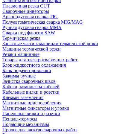
Машины контактной сварки
Плазменная резка CUT
Сварочные инверторы
Аргонодуговая сварка TIG
Полуавтоматическая сварка MIG/MAG
Ручная дуговая сварка MMA
Сварка под флюсом SAW
Термическая резка
Запасные части к машинам термической резки
Машины термической резки
Резаки машинные
Товары для электросварочных работ
Блок жидкостного охлаждения
Блок подачи проволоки
Зажимы ручные
Зачистка сварочных швов
Кабели, комплекты кабелей
Кабельные вилки и розетки
Клеммы заземления
Магнитные приспособления
Магнитные фиксаторы и уголки
Панельные вилки и розетки
Пеналы-термосы
Подающие механизмы
Прочее для электросварочных работ