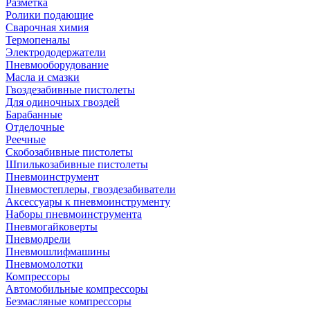
Разметка
Ролики подающие
Сварочная химия
Термопеналы
Электрододержатели
Пневмооборудование
Масла и смазки
Гвоздезабивные пистолеты
Для одиночных гвоздей
Барабанные
Отделочные
Реечные
Скобозабивные пистолеты
Шпилькозабивные пистолеты
Пневмоинструмент
Пневмостеплеры, гвоздезабиватели
Аксессуары к пневмоинструменту
Наборы пневмоинструмента
Пневмогайковерты
Пневмодрели
Пневмошлифмашины
Пневмомолотки
Компрессоры
Автомобильные компрессоры
Безмасляные компрессоры