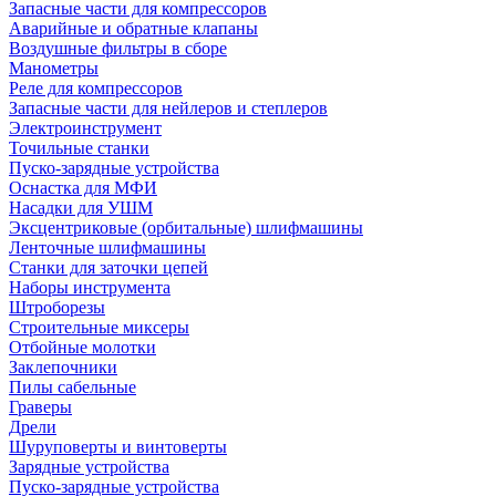
Запасные части для компрессоров
Аварийные и обратные клапаны
Воздушные фильтры в сборе
Манометры
Реле для компрессоров
Запасные части для нейлеров и степлеров
Электроинструмент
Точильные станки
Пуско-зарядные устройства
Оснастка для МФИ
Насадки для УШМ
Эксцентриковые (орбитальные) шлифмашины
Ленточные шлифмашины
Станки для заточки цепей
Наборы инструмента
Штроборезы
Строительные миксеры
Отбойные молотки
Заклепочники
Пилы сабельные
Граверы
Дрели
Шуруповерты и винтоверты
Зарядные устройства
Пуско-зарядные устройства