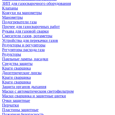
ЗИП для газосварочного оборудования
Клапаны
Кожухи на манометры
Манометры
Подогреватели газа
Прочее для газосварочных работ
Рукава для газовой сварки
Смесители газов, ротаметры
Устройства для перекачки газов
Редукторы и регуляторы
Регуляторы расхода газа
Редукторы
Паяльные лампы, насадки
Средства защиты
Краги сварщика
Диоптрические линзы
Краги сварщика
Краги сварщика
Защита органов дыхания
Маски с автоматическим светофильтром
Маски сварщика и защитные щитки
Очки защитные
Перчатки
Пластины защитные
Пожарная безопасность