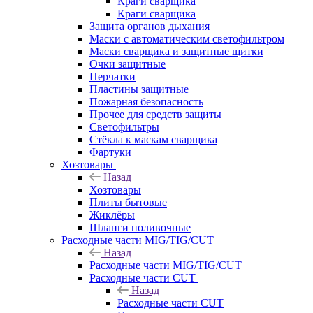
Краги сварщика
Краги сварщика
Защита органов дыхания
Маски с автоматическим светофильтром
Маски сварщика и защитные щитки
Очки защитные
Перчатки
Пластины защитные
Пожарная безопасность
Прочее для средств защиты
Светофильтры
Стёкла к маскам сварщика
Фартуки
Хозтовары
Назад
Хозтовары
Плиты бытовые
Жиклёры
Шланги поливочные
Расходные части MIG/TIG/CUT
Назад
Расходные части MIG/TIG/CUT
Расходные части CUT
Назад
Расходные части CUT