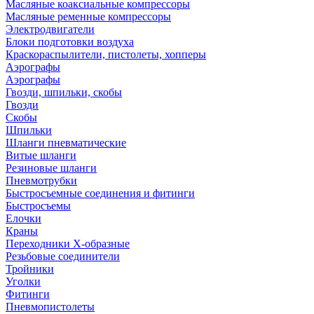
Масляные коаксиальные компрессоры
Масляные ременные компрессоры
Электродвигатели
Блоки подготовки воздуха
Краскораспылители, пистолеты, хопперы
Аэрографы
Аэрографы
Гвозди, шпильки, скобы
Гвозди
Скобы
Шпильки
Шланги пневматические
Витые шланги
Резиновые шланги
Пневмотрубки
Быстросъемные соединения и фитинги
Быстросъемы
Елочки
Краны
Переходники Х-образные
Резьбовые соединители
Тройники
Уголки
Фитинги
Пневмопистолеты