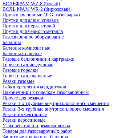
ВОЛЬФРАМ WZ-8 (белый)
ВОЛЬФРАМ WR-2 (бирюзовый)
Прутки сварочные (TIG, газосварка)
Прутки для алюм. сплавов
Прутки для нерж. сталей
Прутки для черного металла
Газосварочное оборудование
Баллоны
Баллоны композитные
Баллоны стальные
Газовые баллончики и картриджи
Горелки газовоздушные
Газовые горелки
Горелки газосварочные
Резаки газовые
Гайки крепления мундштуков
Наконечники к горелкам газосварочным
Прочее для резаков
Резаки 3-х трубные внутриголовочного смешения
Резаки 3-х трубные внутрисоплового смешения
Резаки инжекторные
Резаки керосиновые
Узлы вентилей и ремкомплекты
Товары для газосварочных работ
Защитные колпаки на баллоны