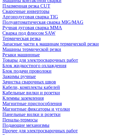
Машины контактной сварки
Плазменная резка CUT
Сварочные инверторы
Аргонодуговая сварка TIG
Полуавтоматическая сварка MIG/MAG
Ручная дуговая сварка MMA
Сварка под флюсом SAW
Термическая резка
Запасные части к машинам термической резки
Машины термической резки
Резаки машинные
Товары для электросварочных работ
Блок жидкостного охлаждения
Блок подачи проволоки
Зажимы ручные
Зачистка сварочных швов
Кабели, комплекты кабелей
Кабельные вилки и розетки
Клеммы заземления
Магнитные приспособления
Магнитные фиксаторы и уголки
Панельные вилки и розетки
Пеналы-термосы
Подающие механизмы
Прочее для электросварочных работ