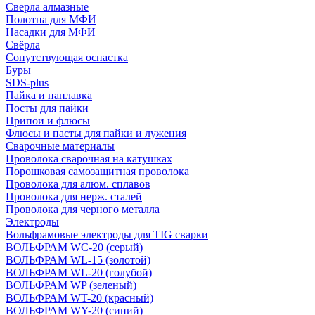
Сверла алмазные
Полотна для МФИ
Насадки для МФИ
Свёрла
Сопутствующая оснастка
Буры
SDS-plus
Пайка и наплавка
Посты для пайки
Припои и флюсы
Флюсы и пасты для пайки и лужения
Сварочные материалы
Проволока сварочная на катушках
Порошковая самозащитная проволока
Проволока для алюм. сплавов
Проволока для нерж. сталей
Проволока для черного металла
Электроды
Вольфрамовые электроды для TIG сварки
ВОЛЬФРАМ WC-20 (серый)
ВОЛЬФРАМ WL-15 (золотой)
ВОЛЬФРАМ WL-20 (голубой)
ВОЛЬФРАМ WP (зеленый)
ВОЛЬФРАМ WT-20 (красный)
ВОЛЬФРАМ WY-20 (синий)