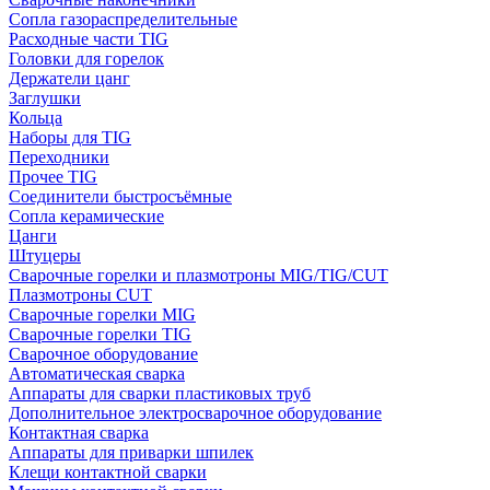
Сопла газораспределительные
Расходные части TIG
Головки для горелок
Держатели цанг
Заглушки
Кольца
Наборы для TIG
Переходники
Прочее TIG
Соединители быстросъёмные
Сопла керамические
Цанги
Штуцеры
Сварочные горелки и плазмотроны MIG/TIG/CUT
Плазмотроны CUT
Сварочные горелки MIG
Сварочные горелки TIG
Сварочное оборудование
Автоматическая сварка
Аппараты для сварки пластиковых труб
Дополнительное электросварочное оборудование
Контактная сварка
Аппараты для приварки шпилек
Клещи контактной сварки