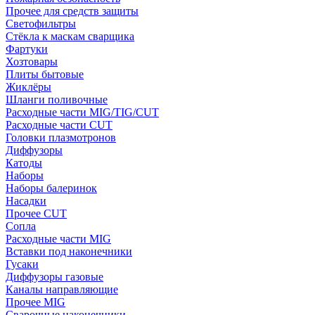
Прочее для средств защиты
Светофильтры
Стёкла к маскам сварщика
Фартуки
Хозтовары
Плиты бытовые
Жиклёры
Шланги поливочные
Расходные части MIG/TIG/CUT
Расходные части CUT
Головки плазмотронов
Диффузоры
Катоды
Наборы
Наборы балеринок
Насадки
Прочее CUT
Сопла
Расходные части MIG
Вставки под наконечники
Гусаки
Диффузоры газовые
Каналы направляющие
Прочее MIG
Сварочные наконечники