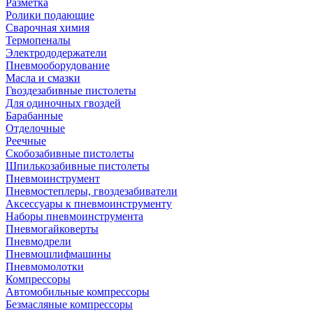
Разметка
Ролики подающие
Сварочная химия
Термопеналы
Электрододержатели
Пневмооборудование
Масла и смазки
Гвоздезабивные пистолеты
Для одиночных гвоздей
Барабанные
Отделочные
Реечные
Скобозабивные пистолеты
Шпилькозабивные пистолеты
Пневмоинструмент
Пневмостеплеры, гвоздезабиватели
Аксессуары к пневмоинструменту
Наборы пневмоинструмента
Пневмогайковерты
Пневмодрели
Пневмошлифмашины
Пневмомолотки
Компрессоры
Автомобильные компрессоры
Безмасляные компрессоры