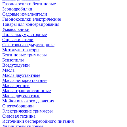
Газонокосилки бензиновые
Зернодробилки
Садовые измельчители
Газонокосилки электрические
Товары для консервирования
Умывальники
Пилы аккумуляторные
Опрыскиватели
Секаторы аккумуляторные
Мотокультиваторы
Бензиновые триммеры
Бензопилы
Воздуходувки
Масла
Масла двухтактные
Масла четырёхтактные
Масла цепные
Масла трансмиссионные
Масла двухтактные
Мойки высокого давления
Снегоуборщики
Электрические триммеры
Силовая техника
Источники бесперебойного питания
Удлинители силовые