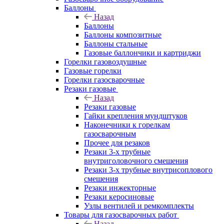
Баллоны
Назад
Баллоны
Баллоны композитные
Баллоны стальные
Газовые баллончики и картриджи
Горелки газовоздушные
Газовые горелки
Горелки газосварочные
Резаки газовые
Назад
Резаки газовые
Гайки крепления мундштуков
Наконечники к горелкам
газосварочным
Прочее для резаков
Резаки 3-х трубные
внутриголовочного смешения
Резаки 3-х трубные внутрисоплового
смешения
Резаки инжекторные
Резаки керосиновые
Узлы вентилей и ремкомплекты
Товары для газосварочных работ
Назад