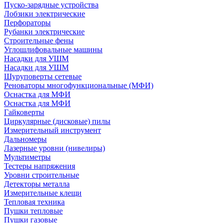
Пуско-зарядные устройства
Лобзики электрические
Перфораторы
Рубанки электрические
Строительные фены
Углошлифовальные машины
Насадки для УШМ
Насадки для УШМ
Шуруповерты сетевые
Реноваторы многофункциональные (МФИ)
Оснастка для МФИ
Оснастка для МФИ
Гайковерты
Циркулярные (дисковые) пилы
Измерительный инструмент
Дальномеры
Лазерные уровни (нивелиры)
Мультиметры
Тестеры напряжения
Уровни строительные
Детекторы металла
Измерительные клещи
Тепловая техника
Пушки тепловые
Пушки газовые