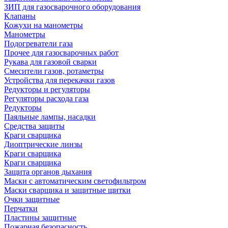
ЗИП для газосварочного оборудования
Клапаны
Кожухи на манометры
Манометры
Подогреватели газа
Прочее для газосварочных работ
Рукава для газовой сварки
Смесители газов, ротаметры
Устройства для перекачки газов
Редукторы и регуляторы
Регуляторы расхода газа
Редукторы
Паяльные лампы, насадки
Средства защиты
Краги сварщика
Диоптрические линзы
Краги сварщика
Краги сварщика
Защита органов дыхания
Маски с автоматическим светофильтром
Маски сварщика и защитные щитки
Очки защитные
Перчатки
Пластины защитные
Пожарная безопасность