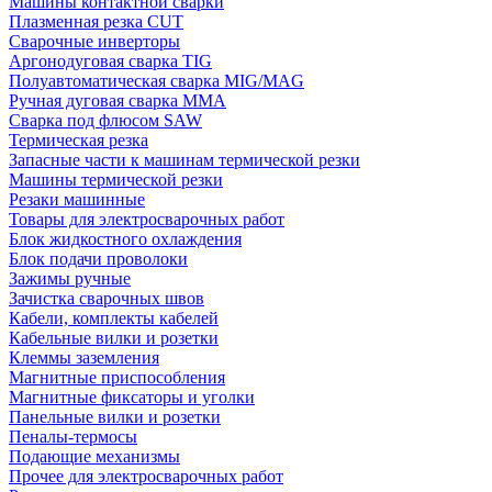
Машины контактной сварки
Плазменная резка CUT
Сварочные инверторы
Аргонодуговая сварка TIG
Полуавтоматическая сварка MIG/MAG
Ручная дуговая сварка MMA
Сварка под флюсом SAW
Термическая резка
Запасные части к машинам термической резки
Машины термической резки
Резаки машинные
Товары для электросварочных работ
Блок жидкостного охлаждения
Блок подачи проволоки
Зажимы ручные
Зачистка сварочных швов
Кабели, комплекты кабелей
Кабельные вилки и розетки
Клеммы заземления
Магнитные приспособления
Магнитные фиксаторы и уголки
Панельные вилки и розетки
Пеналы-термосы
Подающие механизмы
Прочее для электросварочных работ