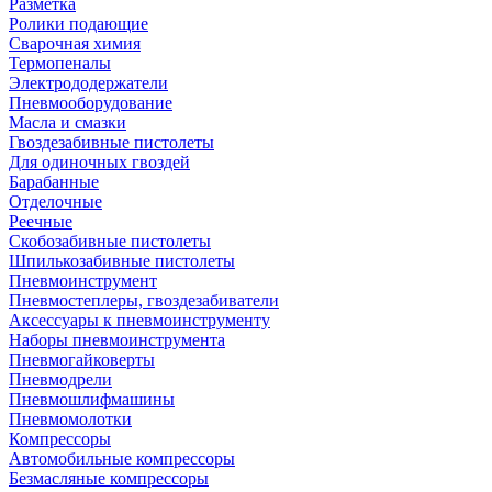
Разметка
Ролики подающие
Сварочная химия
Термопеналы
Электрододержатели
Пневмооборудование
Масла и смазки
Гвоздезабивные пистолеты
Для одиночных гвоздей
Барабанные
Отделочные
Реечные
Скобозабивные пистолеты
Шпилькозабивные пистолеты
Пневмоинструмент
Пневмостеплеры, гвоздезабиватели
Аксессуары к пневмоинструменту
Наборы пневмоинструмента
Пневмогайковерты
Пневмодрели
Пневмошлифмашины
Пневмомолотки
Компрессоры
Автомобильные компрессоры
Безмасляные компрессоры