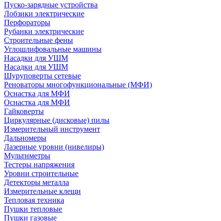
Пуско-зарядные устройства
Лобзики электрические
Перфораторы
Рубанки электрические
Строительные фены
Углошлифовальные машины
Насадки для УШМ
Насадки для УШМ
Шуруповерты сетевые
Реноваторы многофункциональные (МФИ)
Оснастка для МФИ
Оснастка для МФИ
Гайковерты
Циркулярные (дисковые) пилы
Измерительный инструмент
Дальномеры
Лазерные уровни (нивелиры)
Мультиметры
Тестеры напряжения
Уровни строительные
Детекторы металла
Измерительные клещи
Тепловая техника
Пушки тепловые
Пушки газовые