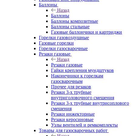
Баллоны
Назад
Баллоны
Баллоны композитные
Баллоны стальные
Газовые баллончики и картриджи
Горелки газовоздушные
Газовые горелки
Горелки газосварочные
Резаки газовые
Назад
Резаки газовые
Гайки крепления мундштуков
Наконечники к горелкам
газосварочным
Прочее для резаков
Резаки 3-х трубные
внутриголовочного смешения
Резаки 3-х трубные внутрисоплового
смешения
Резаки инжекторные
Резаки керосиновые
Узлы вентилей и ремкомплекты
Товары для газосварочных работ
Назад