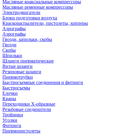
Масляные коаксиальные компрессоры
Масляные ременные компрессоры
Электродвигатели
Блоки подготовки воздуха
Краскораспылители, пистолеты, хопперы
Аэрографы
Аэрографы
Гвозди, шпильки, скобы
Гвозди
Скобы
Шпильки
Шланги пневматические
Витые шланги
Резиновые шланги
Пневмотрубки
Быстросъемные соединения и фитинги
Быстросъемы
Елочки
Краны
Переходники Х-образные
Резьбовые соединители
Тройники
Уголки
Фитинги
Пневмопистолеты