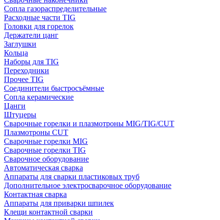
Сопла газораспределительные
Расходные части TIG
Головки для горелок
Держатели цанг
Заглушки
Кольца
Наборы для TIG
Переходники
Прочее TIG
Соединители быстросъёмные
Сопла керамические
Цанги
Штуцеры
Сварочные горелки и плазмотроны MIG/TIG/CUT
Плазмотроны CUT
Сварочные горелки MIG
Сварочные горелки TIG
Сварочное оборудование
Автоматическая сварка
Аппараты для сварки пластиковых труб
Дополнительное электросварочное оборудование
Контактная сварка
Аппараты для приварки шпилек
Клещи контактной сварки