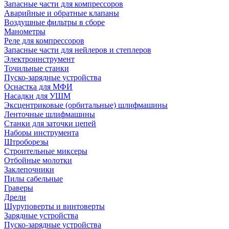
Запасные части для компрессоров
Аварийные и обратные клапаны
Воздушные фильтры в сборе
Манометры
Реле для компрессоров
Запасные части для нейлеров и степлеров
Электроинструмент
Точильные станки
Пуско-зарядные устройства
Оснастка для МФИ
Насадки для УШМ
Эксцентриковые (орбитальные) шлифмашины
Ленточные шлифмашины
Станки для заточки цепей
Наборы инструмента
Штроборезы
Строительные миксеры
Отбойные молотки
Заклепочники
Пилы сабельные
Граверы
Дрели
Шуруповерты и винтоверты
Зарядные устройства
Пуско-зарядные устройства