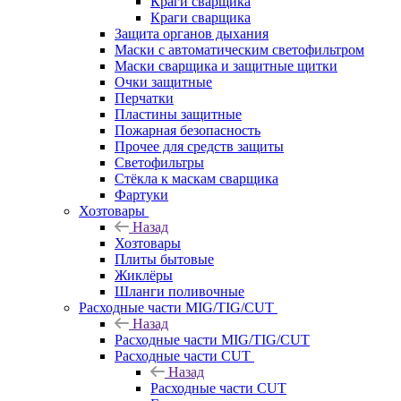
Краги сварщика
Краги сварщика
Защита органов дыхания
Маски с автоматическим светофильтром
Маски сварщика и защитные щитки
Очки защитные
Перчатки
Пластины защитные
Пожарная безопасность
Прочее для средств защиты
Светофильтры
Стёкла к маскам сварщика
Фартуки
Хозтовары
Назад
Хозтовары
Плиты бытовые
Жиклёры
Шланги поливочные
Расходные части MIG/TIG/CUT
Назад
Расходные части MIG/TIG/CUT
Расходные части CUT
Назад
Расходные части CUT