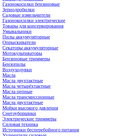
Газонокосилки бензиновые
Зернодробилки
Садовые измельчители
Газонокосилки электрические
Товары для консервирования
Умывальники
Пилы аккумуляторные
Опрыскиватели
Секаторы аккумуляторные
Мотокультиваторы
Бензиновые триммеры
Бензопилы
Воздуходувки
Масла
Масла двухтактные
Масла четырёхтактные
Масла цепные
Масла трансмиссионные
Масла двухтактные
Мойки высокого давления
Снегоуборщики
Электрические триммеры
Силовая техника
Источники бесперебойного питания
Удлинители силовые