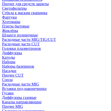
Прочее для средств защиты
Светофильтры
Стёкла к маскам сварщика
Фартуки
Хозтовары
Плиты бытовые
Жиклёры
Шланги поливочные
Расходные части MIG/TIG/CUT
Расходные части CUT
Головки плазмотронов
Диффузоры
Катоды
Наборы
Наборы балеринок
Насадки
Прочее CUT
Сопла
Расходные части MIG
Вставки под наконечники
Гусаки
Диффузоры газовые
Каналы направляющие
Прочее MIG
Сварочные наконечники