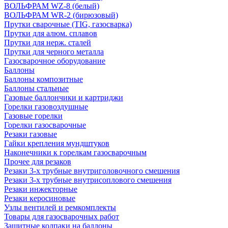
ВОЛЬФРАМ WZ-8 (белый)
ВОЛЬФРАМ WR-2 (бирюзовый)
Прутки сварочные (TIG, газосварка)
Прутки для алюм. сплавов
Прутки для нерж. сталей
Прутки для черного металла
Газосварочное оборудование
Баллоны
Баллоны композитные
Баллоны стальные
Газовые баллончики и картриджи
Горелки газовоздушные
Газовые горелки
Горелки газосварочные
Резаки газовые
Гайки крепления мундштуков
Наконечники к горелкам газосварочным
Прочее для резаков
Резаки 3-х трубные внутриголовочного смешения
Резаки 3-х трубные внутрисоплового смешения
Резаки инжекторные
Резаки керосиновые
Узлы вентилей и ремкомплекты
Товары для газосварочных работ
Защитные колпаки на баллоны