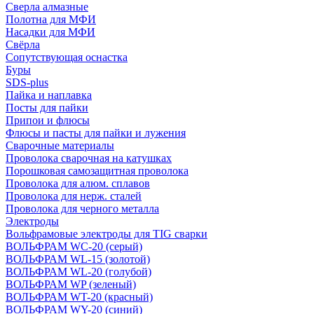
Сверла алмазные
Полотна для МФИ
Насадки для МФИ
Свёрла
Сопутствующая оснастка
Буры
SDS-plus
Пайка и наплавка
Посты для пайки
Припои и флюсы
Флюсы и пасты для пайки и лужения
Сварочные материалы
Проволока сварочная на катушках
Порошковая самозащитная проволока
Проволока для алюм. сплавов
Проволока для нерж. сталей
Проволока для черного металла
Электроды
Вольфрамовые электроды для TIG сварки
ВОЛЬФРАМ WC-20 (серый)
ВОЛЬФРАМ WL-15 (золотой)
ВОЛЬФРАМ WL-20 (голубой)
ВОЛЬФРАМ WP (зеленый)
ВОЛЬФРАМ WT-20 (красный)
ВОЛЬФРАМ WY-20 (синий)