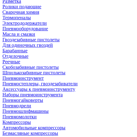
Разметка
Ролики подающие
Сварочная химия
Термопеналы
Электрододержатели
Пневмооборудование
Масла и смазки
Гвоздезабивные пистолеты
Для одиночных гвоздей
Барабанные
Отделочные
Реечные
Скобозабивные пистолеты
Шпилькозабивные пистолеты
Пневмоинструмент
Пневмостеплеры, гвоздезабиватели
Аксессуары к пневмоинструменту
Наборы пневмоинструмента
Пневмогайковерты
Пневмодрели
Пневмошлифмашины
Пневмомолотки
Компрессоры
Автомобильные компрессоры
Безмасляные компрессоры