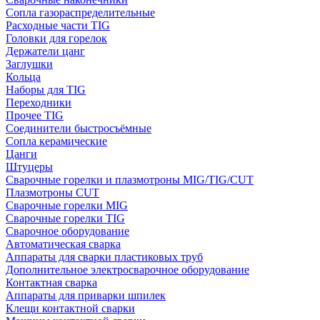
Сопла газораспределительные
Расходные части TIG
Головки для горелок
Держатели цанг
Заглушки
Кольца
Наборы для TIG
Переходники
Прочее TIG
Соединители быстросъёмные
Сопла керамические
Цанги
Штуцеры
Сварочные горелки и плазмотроны MIG/TIG/CUT
Плазмотроны CUT
Сварочные горелки MIG
Сварочные горелки TIG
Сварочное оборудование
Автоматическая сварка
Аппараты для сварки пластиковых труб
Дополнительное электросварочное оборудование
Контактная сварка
Аппараты для приварки шпилек
Клещи контактной сварки