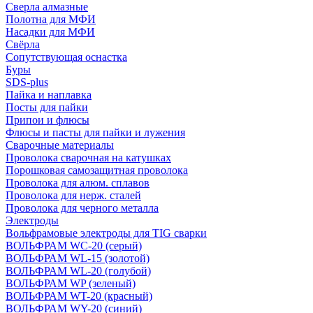
Сверла алмазные
Полотна для МФИ
Насадки для МФИ
Свёрла
Сопутствующая оснастка
Буры
SDS-plus
Пайка и наплавка
Посты для пайки
Припои и флюсы
Флюсы и пасты для пайки и лужения
Сварочные материалы
Проволока сварочная на катушках
Порошковая самозащитная проволока
Проволока для алюм. сплавов
Проволока для нерж. сталей
Проволока для черного металла
Электроды
Вольфрамовые электроды для TIG сварки
ВОЛЬФРАМ WC-20 (серый)
ВОЛЬФРАМ WL-15 (золотой)
ВОЛЬФРАМ WL-20 (голубой)
ВОЛЬФРАМ WP (зеленый)
ВОЛЬФРАМ WT-20 (красный)
ВОЛЬФРАМ WY-20 (синий)