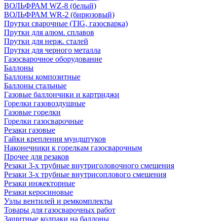
ВОЛЬФРАМ WZ-8 (белый)
ВОЛЬФРАМ WR-2 (бирюзовый)
Прутки сварочные (TIG, газосварка)
Прутки для алюм. сплавов
Прутки для нерж. сталей
Прутки для черного металла
Газосварочное оборудование
Баллоны
Баллоны композитные
Баллоны стальные
Газовые баллончики и картриджи
Горелки газовоздушные
Газовые горелки
Горелки газосварочные
Резаки газовые
Гайки крепления мундштуков
Наконечники к горелкам газосварочным
Прочее для резаков
Резаки 3-х трубные внутриголовочного смешения
Резаки 3-х трубные внутрисоплового смешения
Резаки инжекторные
Резаки керосиновые
Узлы вентилей и ремкомплекты
Товары для газосварочных работ
Защитные колпаки на баллоны