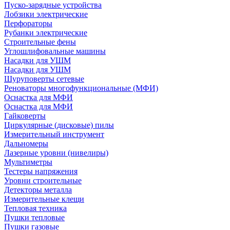
Пуско-зарядные устройства
Лобзики электрические
Перфораторы
Рубанки электрические
Строительные фены
Углошлифовальные машины
Насадки для УШМ
Насадки для УШМ
Шуруповерты сетевые
Реноваторы многофункциональные (МФИ)
Оснастка для МФИ
Оснастка для МФИ
Гайковерты
Циркулярные (дисковые) пилы
Измерительный инструмент
Дальномеры
Лазерные уровни (нивелиры)
Мультиметры
Тестеры напряжения
Уровни строительные
Детекторы металла
Измерительные клещи
Тепловая техника
Пушки тепловые
Пушки газовые