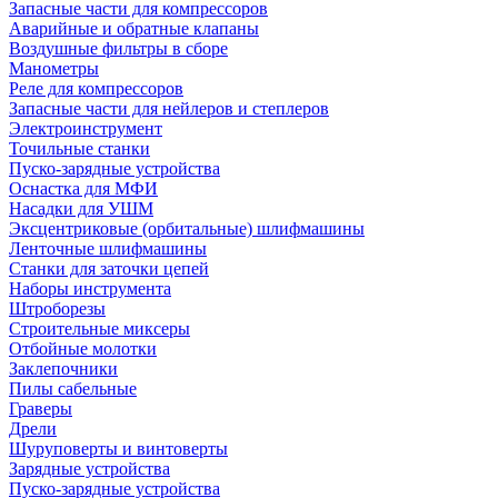
Запасные части для компрессоров
Аварийные и обратные клапаны
Воздушные фильтры в сборе
Манометры
Реле для компрессоров
Запасные части для нейлеров и степлеров
Электроинструмент
Точильные станки
Пуско-зарядные устройства
Оснастка для МФИ
Насадки для УШМ
Эксцентриковые (орбитальные) шлифмашины
Ленточные шлифмашины
Станки для заточки цепей
Наборы инструмента
Штроборезы
Строительные миксеры
Отбойные молотки
Заклепочники
Пилы сабельные
Граверы
Дрели
Шуруповерты и винтоверты
Зарядные устройства
Пуско-зарядные устройства