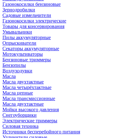
Газонокосилки бензиновые
Зернодробилки
Садовые измельчители
Газонокосилки электрические
Товары для консервирования
Умывальники
Пилы аккумуляторные
Опрыскиватели
Секаторы аккумуляторные
Мотокультиваторы
Бензиновые триммеры
Бензопилы
Воздуходувки
Масла
Масла двухтактные
Масла четырёхтактные
Масла цепные
Масла трансмиссионные
Масла двухтактные
Мойки высокого давления
Снегоуборщики
Электрические триммеры
Силовая техника
Источники бесперебойного питания
Удлинители силовые