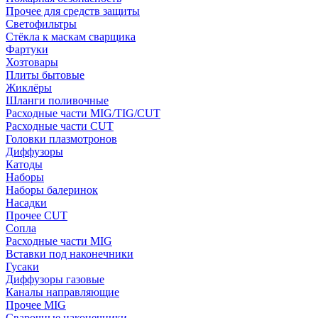
Прочее для средств защиты
Светофильтры
Стёкла к маскам сварщика
Фартуки
Хозтовары
Плиты бытовые
Жиклёры
Шланги поливочные
Расходные части MIG/TIG/CUT
Расходные части CUT
Головки плазмотронов
Диффузоры
Катоды
Наборы
Наборы балеринок
Насадки
Прочее CUT
Сопла
Расходные части MIG
Вставки под наконечники
Гусаки
Диффузоры газовые
Каналы направляющие
Прочее MIG
Сварочные наконечники