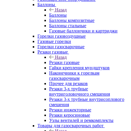
Баллоны
Назад
Баллоны
Баллоны композитные
Баллоны стальные
Газовые баллончики и картриджи
Горелки газовоздушные
Газовые горелки
Горелки газосварочные
Резаки газовые
Назад
Резаки газовые
Гайки крепления мундштуков
Наконечники к горелкам
газосварочным
Прочее для резаков
Резаки 3-х трубные
внутриголовочного смешения
Резаки 3-х трубные внутрисоплового
смешения
Резаки инжекторные
Резаки керосиновые
Узлы вентилей и ремкомплекты
Товары для газосварочных работ
Назад