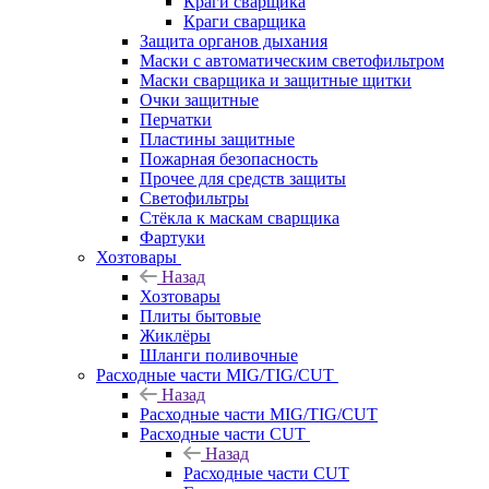
Краги сварщика
Краги сварщика
Защита органов дыхания
Маски с автоматическим светофильтром
Маски сварщика и защитные щитки
Очки защитные
Перчатки
Пластины защитные
Пожарная безопасность
Прочее для средств защиты
Светофильтры
Стёкла к маскам сварщика
Фартуки
Хозтовары
Назад
Хозтовары
Плиты бытовые
Жиклёры
Шланги поливочные
Расходные части MIG/TIG/CUT
Назад
Расходные части MIG/TIG/CUT
Расходные части CUT
Назад
Расходные части CUT