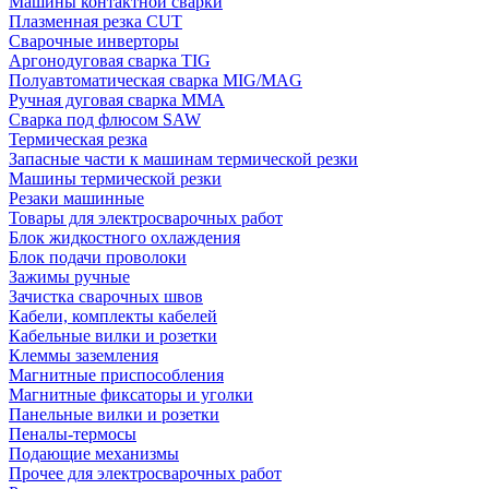
Машины контактной сварки
Плазменная резка CUT
Сварочные инверторы
Аргонодуговая сварка TIG
Полуавтоматическая сварка MIG/MAG
Ручная дуговая сварка MMA
Сварка под флюсом SAW
Термическая резка
Запасные части к машинам термической резки
Машины термической резки
Резаки машинные
Товары для электросварочных работ
Блок жидкостного охлаждения
Блок подачи проволоки
Зажимы ручные
Зачистка сварочных швов
Кабели, комплекты кабелей
Кабельные вилки и розетки
Клеммы заземления
Магнитные приспособления
Магнитные фиксаторы и уголки
Панельные вилки и розетки
Пеналы-термосы
Подающие механизмы
Прочее для электросварочных работ