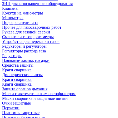
ЗИП для газосварочного оборудования
Клапаны
Кожухи на манометры
Манометры
Подогреватели газа
Прочее для газосварочных работ
Рукава для газовой сварки
Смесители газов, ротаметры
Устройства для перекачки газов
Редукторы и регуляторы
Регуляторы расхода газа
Редукторы
Паяльные лампы, насадки
Средства защиты
Краги сварщика
Диоптрические линзы
Краги сварщика
Краги сварщика
Защита органов дыхания
Маски с автоматическим светофильтром
Маски сварщика и защитные щитки
Очки защитные
Перчатки
Пластины защитные
Пожарная безопасность