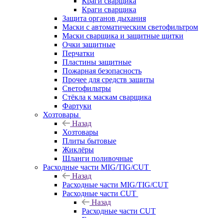
Краги сварщика
Краги сварщика
Защита органов дыхания
Маски с автоматическим светофильтром
Маски сварщика и защитные щитки
Очки защитные
Перчатки
Пластины защитные
Пожарная безопасность
Прочее для средств защиты
Светофильтры
Стёкла к маскам сварщика
Фартуки
Хозтовары
Назад
Хозтовары
Плиты бытовые
Жиклёры
Шланги поливочные
Расходные части MIG/TIG/CUT
Назад
Расходные части MIG/TIG/CUT
Расходные части CUT
Назад
Расходные части CUT