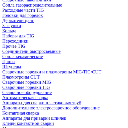
Сопла газораспределительные
Расходные части TIG
Головки для горелок
Держатели цанг
Заглушки
Кольца
Наборы для TIG
Переходники
Прочее TIG
Соединители быстросъёмные
Сопла керамические
Цанги
Штуцеры
Сварочные горелки и плазмотроны MIG/TIG/CUT
Плазмотроны CUT
Сварочные горелки MIG
Сварочные горелки TIG
Сварочное оборудование
Автоматическая сварка
Аппараты для сварки пластиковых труб
Дополнительное электросварочное оборудование
Контактная сварка
Аппараты для приварки шпилек
Клещи контактной сварки