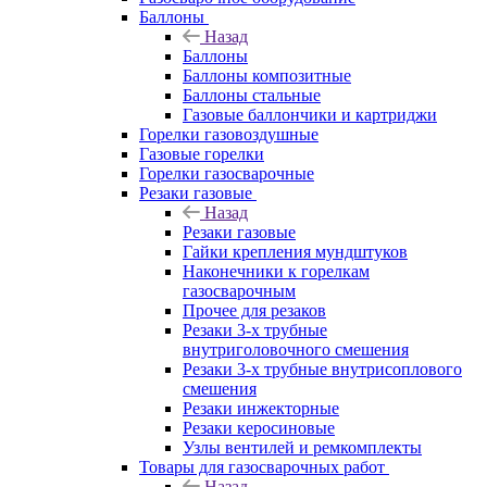
Баллоны
Назад
Баллоны
Баллоны композитные
Баллоны стальные
Газовые баллончики и картриджи
Горелки газовоздушные
Газовые горелки
Горелки газосварочные
Резаки газовые
Назад
Резаки газовые
Гайки крепления мундштуков
Наконечники к горелкам
газосварочным
Прочее для резаков
Резаки 3-х трубные
внутриголовочного смешения
Резаки 3-х трубные внутрисоплового
смешения
Резаки инжекторные
Резаки керосиновые
Узлы вентилей и ремкомплекты
Товары для газосварочных работ
Назад