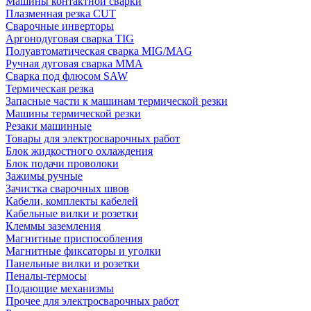
Машины контактной сварки
Плазменная резка CUT
Сварочные инверторы
Аргонодуговая сварка TIG
Полуавтоматическая сварка MIG/MAG
Ручная дуговая сварка MMA
Сварка под флюсом SAW
Термическая резка
Запасные части к машинам термической резки
Машины термической резки
Резаки машинные
Товары для электросварочных работ
Блок жидкостного охлаждения
Блок подачи проволоки
Зажимы ручные
Зачистка сварочных швов
Кабели, комплекты кабелей
Кабельные вилки и розетки
Клеммы заземления
Магнитные приспособления
Магнитные фиксаторы и уголки
Панельные вилки и розетки
Пеналы-термосы
Подающие механизмы
Прочее для электросварочных работ