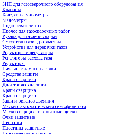
ЗИП для газосварочного оборудования
Клапаны
Кожухи на манометры
Манометры
Подогреватели газа
Прочее для газосварочных работ
Рукава для газовой сварки
Смесители газов, ротаметры
Устройства для перекачки газов
Редукторы и регуляторы
Регуляторы расхода газа
Редукторы
Паяльные лампы, насадки
Средства защиты
Краги сварщика
Диоптрические линзы
Краги сварщика
Краги сварщика
Защита органов дыхания
Маски с автоматическим светофильтром
Маски сварщика и защитные щитки
Очки защитные
Перчатки
Пластины защитные
Пожарная безопасность