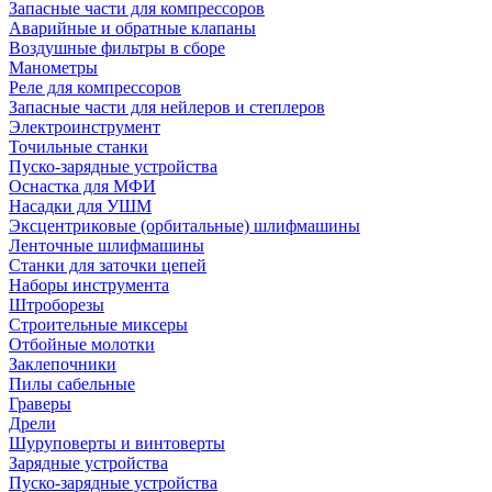
Запасные части для компрессоров
Аварийные и обратные клапаны
Воздушные фильтры в сборе
Манометры
Реле для компрессоров
Запасные части для нейлеров и степлеров
Электроинструмент
Точильные станки
Пуско-зарядные устройства
Оснастка для МФИ
Насадки для УШМ
Эксцентриковые (орбитальные) шлифмашины
Ленточные шлифмашины
Станки для заточки цепей
Наборы инструмента
Штроборезы
Строительные миксеры
Отбойные молотки
Заклепочники
Пилы сабельные
Граверы
Дрели
Шуруповерты и винтоверты
Зарядные устройства
Пуско-зарядные устройства