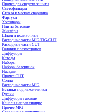
Прочее для средств защиты
Светофильтры
Стёкла к маскам сварщика
Фартуки
Хозтовары
Плиты бытовые
Жиклёры
Шланги поливочные
Расходные части MIG/TIG/CUT
Расходные части CUT
Головки плазмотронов
Диффузоры
Катоды
Наборы
Наборы балеринок
Насадки
Прочее CUT
Сопла
Расходные части MIG
Вставки под наконечники
Гусаки
Диффузоры газовые
Каналы направляющие
Прочее MIG
Сварочные наконечники