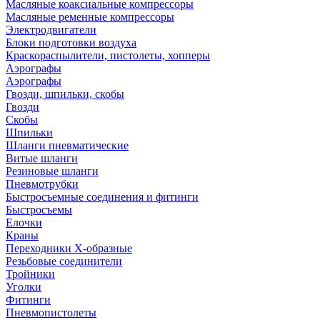
Масляные коаксиальные компрессоры
Масляные ременные компрессоры
Электродвигатели
Блоки подготовки воздуха
Краскораспылители, пистолеты, хопперы
Аэрографы
Аэрографы
Гвозди, шпильки, скобы
Гвозди
Скобы
Шпильки
Шланги пневматические
Витые шланги
Резиновые шланги
Пневмотрубки
Быстросъемные соединения и фитинги
Быстросъемы
Елочки
Краны
Переходники Х-образные
Резьбовые соединители
Тройники
Уголки
Фитинги
Пневмопистолеты