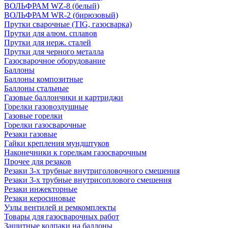
ВОЛЬФРАМ WZ-8 (белый)
ВОЛЬФРАМ WR-2 (бирюзовый)
Прутки сварочные (TIG, газосварка)
Прутки для алюм. сплавов
Прутки для нерж. сталей
Прутки для черного металла
Газосварочное оборудование
Баллоны
Баллоны композитные
Баллоны стальные
Газовые баллончики и картриджи
Горелки газовоздушные
Газовые горелки
Горелки газосварочные
Резаки газовые
Гайки крепления мундштуков
Наконечники к горелкам газосварочным
Прочее для резаков
Резаки 3-х трубные внутриголовочного смешения
Резаки 3-х трубные внутрисоплового смешения
Резаки инжекторные
Резаки керосиновые
Узлы вентилей и ремкомплекты
Товары для газосварочных работ
Защитные колпаки на баллоны