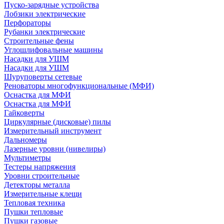
Пуско-зарядные устройства
Лобзики электрические
Перфораторы
Рубанки электрические
Строительные фены
Углошлифовальные машины
Насадки для УШМ
Насадки для УШМ
Шуруповерты сетевые
Реноваторы многофункциональные (МФИ)
Оснастка для МФИ
Оснастка для МФИ
Гайковерты
Циркулярные (дисковые) пилы
Измерительный инструмент
Дальномеры
Лазерные уровни (нивелиры)
Мультиметры
Тестеры напряжения
Уровни строительные
Детекторы металла
Измерительные клещи
Тепловая техника
Пушки тепловые
Пушки газовые