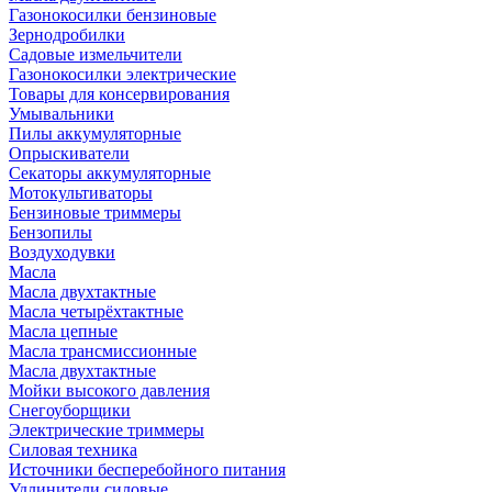
Газонокосилки бензиновые
Зернодробилки
Садовые измельчители
Газонокосилки электрические
Товары для консервирования
Умывальники
Пилы аккумуляторные
Опрыскиватели
Секаторы аккумуляторные
Мотокультиваторы
Бензиновые триммеры
Бензопилы
Воздуходувки
Масла
Масла двухтактные
Масла четырёхтактные
Масла цепные
Масла трансмиссионные
Масла двухтактные
Мойки высокого давления
Снегоуборщики
Электрические триммеры
Силовая техника
Источники бесперебойного питания
Удлинители силовые