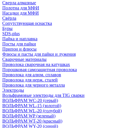
Сверла алмазные
Полотна для МФИ
Насадки для МФИ
Свёрла
Сопутствующая оснастка
Буры
SDS-plus
Пайка и наплавка
Посты для пайки
Припои и флюсы
Флюсы и пасты для пайки и лужения
Сварочные материалы
Проволока сварочная на катушках
Порошковая самозащитная проволока
Проволока для алюм. сплавов
Проволока для нерж. сталей
Проволока для черного металла
Электроды
Вольфрамовые электроды для TIG сварки
ВОЛЬФРАМ WC-20 (серый)
ВОЛЬФРАМ WL-15 (золотой)
ВОЛЬФРАМ WL-20 (голубой)
ВОЛЬФРАМ WP (зеленый)
ВОЛЬФРАМ WT-20 (красный)
ВОЛЬФРАМ WY-20 (синий)