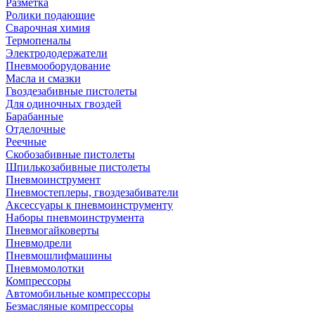
Разметка
Ролики подающие
Сварочная химия
Термопеналы
Электрододержатели
Пневмооборудование
Масла и смазки
Гвоздезабивные пистолеты
Для одиночных гвоздей
Барабанные
Отделочные
Реечные
Скобозабивные пистолеты
Шпилькозабивные пистолеты
Пневмоинструмент
Пневмостеплеры, гвоздезабиватели
Аксессуары к пневмоинструменту
Наборы пневмоинструмента
Пневмогайковерты
Пневмодрели
Пневмошлифмашины
Пневмомолотки
Компрессоры
Автомобильные компрессоры
Безмасляные компрессоры