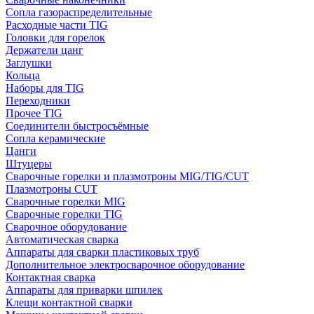
Сопла газораспределительные
Расходные части TIG
Головки для горелок
Держатели цанг
Заглушки
Кольца
Наборы для TIG
Переходники
Прочее TIG
Соединители быстросъёмные
Сопла керамические
Цанги
Штуцеры
Сварочные горелки и плазмотроны MIG/TIG/CUT
Плазмотроны CUT
Сварочные горелки MIG
Сварочные горелки TIG
Сварочное оборудование
Автоматическая сварка
Аппараты для сварки пластиковых труб
Дополнительное электросварочное оборудование
Контактная сварка
Аппараты для приварки шпилек
Клещи контактной сварки