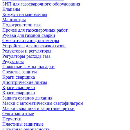
ЗИП для газосварочного оборудования
Клапаны
Кожухи на манометры
Манометры
Подогреватели газа
Прочее для газосварочных работ
Рукава для газовой сварки
Смесители газов, ротаметры
Устройства для перекачки газов
Редукторы и регуляторы
Регуляторы расхода газа
Редукторы
Паяльные лампы, насадки
Средства защиты
Краги сварщика
Диоптрические линзы
Краги сварщика
Краги сварщика
Защита органов дыхания
Маски с автоматическим светофильтром
Маски сварщика и защитные щитки
Очки защитные
Перчатки
Пластины защитные
Пожарная безопасность