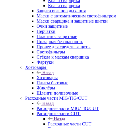
Краги сварщика
Краги сварщика
Защита органов дыхания
Маски с автоматическим светофильтром
Маски сварщика и защитные щитки
Очки защитные
Перчатки
Пластины защитные
Пожарная безопасность
Прочее для средств защиты
Светофильтры
Стёкла к маскам сварщика
Фартуки
Хозтовары
Назад
Хозтовары
Плиты бытовые
Жиклёры
Шланги поливочные
Расходные части MIG/TIG/CUT
Назад
Расходные части MIG/TIG/CUT
Расходные части CUT
Назад
Расходные части CUT