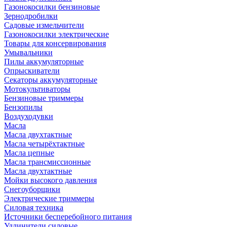
Газонокосилки бензиновые
Зернодробилки
Садовые измельчители
Газонокосилки электрические
Товары для консервирования
Умывальники
Пилы аккумуляторные
Опрыскиватели
Секаторы аккумуляторные
Мотокультиваторы
Бензиновые триммеры
Бензопилы
Воздуходувки
Масла
Масла двухтактные
Масла четырёхтактные
Масла цепные
Масла трансмиссионные
Масла двухтактные
Мойки высокого давления
Снегоуборщики
Электрические триммеры
Силовая техника
Источники бесперебойного питания
Удлинители силовые