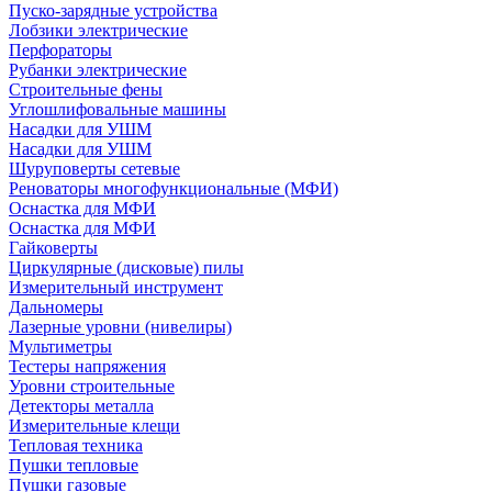
Пуско-зарядные устройства
Лобзики электрические
Перфораторы
Рубанки электрические
Строительные фены
Углошлифовальные машины
Насадки для УШМ
Насадки для УШМ
Шуруповерты сетевые
Реноваторы многофункциональные (МФИ)
Оснастка для МФИ
Оснастка для МФИ
Гайковерты
Циркулярные (дисковые) пилы
Измерительный инструмент
Дальномеры
Лазерные уровни (нивелиры)
Мультиметры
Тестеры напряжения
Уровни строительные
Детекторы металла
Измерительные клещи
Тепловая техника
Пушки тепловые
Пушки газовые