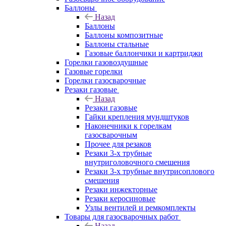
Баллоны
Назад
Баллоны
Баллоны композитные
Баллоны стальные
Газовые баллончики и картриджи
Горелки газовоздушные
Газовые горелки
Горелки газосварочные
Резаки газовые
Назад
Резаки газовые
Гайки крепления мундштуков
Наконечники к горелкам
газосварочным
Прочее для резаков
Резаки 3-х трубные
внутриголовочного смешения
Резаки 3-х трубные внутрисоплового
смешения
Резаки инжекторные
Резаки керосиновые
Узлы вентилей и ремкомплекты
Товары для газосварочных работ
Назад