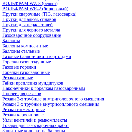
ВОЛЬФРАМ WZ-8 (белый)
ВОЛЬФРАМ WR-2 (бирюзовый)
Прутки сварочные (TIG, газосварка)
Прутки для алюм. сплавов
Прутки для нерж. сталей
Прутки для черного металла
Газосварочное оборудование
Баллоны
Баллоны композитные
Баллоны стальные
Газовые баллончики и картриджи
Горелки газовоздушные
Газовые горелки
Горелки газосварочные
Резаки газовые
Гайки крепления мундштуков
Наконечники к горелкам газосварочным
Прочее для резаков
Резаки 3-х трубные внутриголовочного смешения
Резаки 3-х трубные внутрисоплового смешения
Резаки инжекторные
Резаки керосиновые
Узлы вентилей и ремкомплекты
Товары для газосварочных работ
Защитные колпаки на баллоны