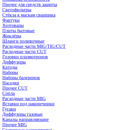
Прочее для средств защиты
Светофильтры
Стёкла к маскам сварщика
Фартуки
Хозтовары
Плиты бытовые
Жиклёры
Шланги поливочные
Расходные части MIG/TIG/CUT
Расходные части CUT
Головки плазмотронов
Диффузоры
Катоды
Наборы
Наборы балеринок
Насадки
Прочее CUT
Сопла
Расходные части MIG
Вставки под наконечники
Гусаки
Диффузоры газовые
Каналы направляющие
Прочее MIG
Сварочные наконечники