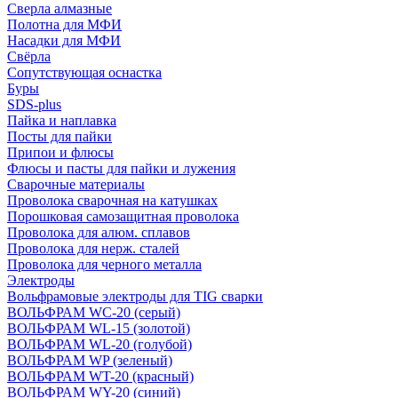
Сверла алмазные
Полотна для МФИ
Насадки для МФИ
Свёрла
Сопутствующая оснастка
Буры
SDS-plus
Пайка и наплавка
Посты для пайки
Припои и флюсы
Флюсы и пасты для пайки и лужения
Сварочные материалы
Проволока сварочная на катушках
Порошковая самозащитная проволока
Проволока для алюм. сплавов
Проволока для нерж. сталей
Проволока для черного металла
Электроды
Вольфрамовые электроды для TIG сварки
ВОЛЬФРАМ WC-20 (серый)
ВОЛЬФРАМ WL-15 (золотой)
ВОЛЬФРАМ WL-20 (голубой)
ВОЛЬФРАМ WP (зеленый)
ВОЛЬФРАМ WT-20 (красный)
ВОЛЬФРАМ WY-20 (синий)