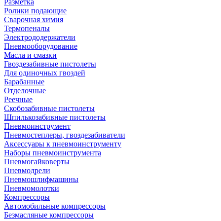
Разметка
Ролики подающие
Сварочная химия
Термопеналы
Электрододержатели
Пневмооборудование
Масла и смазки
Гвоздезабивные пистолеты
Для одиночных гвоздей
Барабанные
Отделочные
Реечные
Скобозабивные пистолеты
Шпилькозабивные пистолеты
Пневмоинструмент
Пневмостеплеры, гвоздезабиватели
Аксессуары к пневмоинструменту
Наборы пневмоинструмента
Пневмогайковерты
Пневмодрели
Пневмошлифмашины
Пневмомолотки
Компрессоры
Автомобильные компрессоры
Безмасляные компрессоры