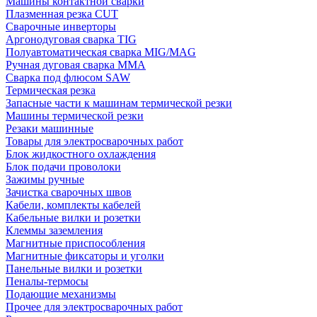
Машины контактной сварки
Плазменная резка CUT
Сварочные инверторы
Аргонодуговая сварка TIG
Полуавтоматическая сварка MIG/MAG
Ручная дуговая сварка MMA
Сварка под флюсом SAW
Термическая резка
Запасные части к машинам термической резки
Машины термической резки
Резаки машинные
Товары для электросварочных работ
Блок жидкостного охлаждения
Блок подачи проволоки
Зажимы ручные
Зачистка сварочных швов
Кабели, комплекты кабелей
Кабельные вилки и розетки
Клеммы заземления
Магнитные приспособления
Магнитные фиксаторы и уголки
Панельные вилки и розетки
Пеналы-термосы
Подающие механизмы
Прочее для электросварочных работ