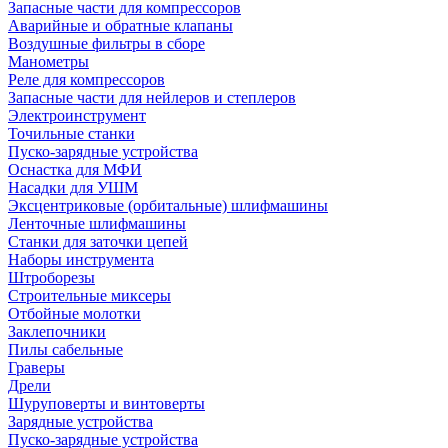
Запасные части для компрессоров
Аварийные и обратные клапаны
Воздушные фильтры в сборе
Манометры
Реле для компрессоров
Запасные части для нейлеров и степлеров
Электроинструмент
Точильные станки
Пуско-зарядные устройства
Оснастка для МФИ
Насадки для УШМ
Эксцентриковые (орбитальные) шлифмашины
Ленточные шлифмашины
Станки для заточки цепей
Наборы инструмента
Штроборезы
Строительные миксеры
Отбойные молотки
Заклепочники
Пилы сабельные
Граверы
Дрели
Шуруповерты и винтоверты
Зарядные устройства
Пуско-зарядные устройства