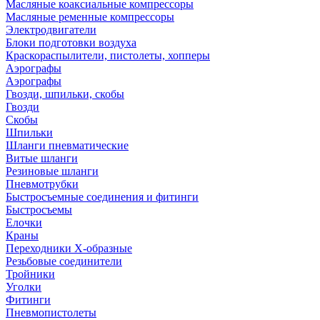
Масляные коаксиальные компрессоры
Масляные ременные компрессоры
Электродвигатели
Блоки подготовки воздуха
Краскораспылители, пистолеты, хопперы
Аэрографы
Аэрографы
Гвозди, шпильки, скобы
Гвозди
Скобы
Шпильки
Шланги пневматические
Витые шланги
Резиновые шланги
Пневмотрубки
Быстросъемные соединения и фитинги
Быстросъемы
Елочки
Краны
Переходники Х-образные
Резьбовые соединители
Тройники
Уголки
Фитинги
Пневмопистолеты