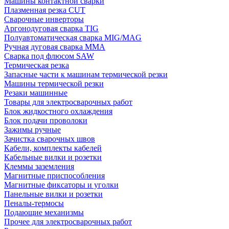
Машины контактной сварки
Плазменная резка CUT
Сварочные инверторы
Аргонодуговая сварка TIG
Полуавтоматическая сварка MIG/MAG
Ручная дуговая сварка MMA
Сварка под флюсом SAW
Термическая резка
Запасные части к машинам термической резки
Машины термической резки
Резаки машинные
Товары для электросварочных работ
Блок жидкостного охлаждения
Блок подачи проволоки
Зажимы ручные
Зачистка сварочных швов
Кабели, комплекты кабелей
Кабельные вилки и розетки
Клеммы заземления
Магнитные приспособления
Магнитные фиксаторы и уголки
Панельные вилки и розетки
Пеналы-термосы
Подающие механизмы
Прочее для электросварочных работ