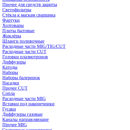
Прочее для средств защиты
Светофильтры
Стёкла к маскам сварщика
Фартуки
Хозтовары
Плиты бытовые
Жиклёры
Шланги поливочные
Расходные части MIG/TIG/CUT
Расходные части CUT
Головки плазмотронов
Диффузоры
Катоды
Наборы
Наборы балеринок
Насадки
Прочее CUT
Сопла
Расходные части MIG
Вставки под наконечники
Гусаки
Диффузоры газовые
Каналы направляющие
Прочее MIG
Сварочные наконечники