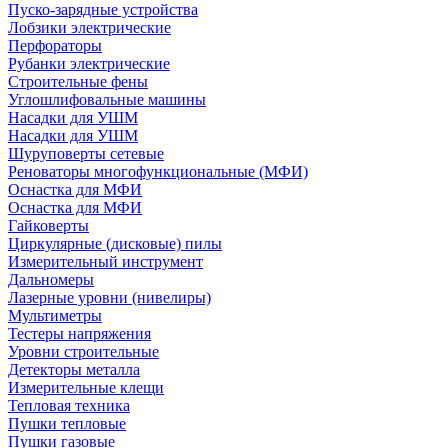
Пуско-зарядные устройства
Лобзики электрические
Перфораторы
Рубанки электрические
Строительные фены
Углошлифовальные машины
Насадки для УШМ
Насадки для УШМ
Шуруповерты сетевые
Реноваторы многофункциональные (МФИ)
Оснастка для МФИ
Оснастка для МФИ
Гайковерты
Циркулярные (дисковые) пилы
Измерительный инструмент
Дальномеры
Лазерные уровни (нивелиры)
Мультиметры
Тестеры напряжения
Уровни строительные
Детекторы металла
Измерительные клещи
Тепловая техника
Пушки тепловые
Пушки газовые