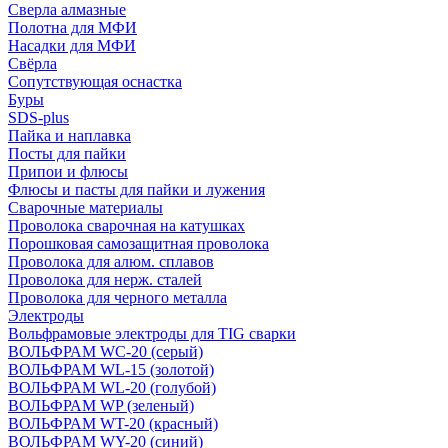
Сверла алмазные
Полотна для МФИ
Насадки для МФИ
Свёрла
Сопутствующая оснастка
Буры
SDS-plus
Пайка и наплавка
Посты для пайки
Припои и флюсы
Флюсы и пасты для пайки и лужения
Сварочные материалы
Проволока сварочная на катушках
Порошковая самозащитная проволока
Проволока для алюм. сплавов
Проволока для нерж. сталей
Проволока для черного металла
Электроды
Вольфрамовые электроды для TIG сварки
ВОЛЬФРАМ WC-20 (серый)
ВОЛЬФРАМ WL-15 (золотой)
ВОЛЬФРАМ WL-20 (голубой)
ВОЛЬФРАМ WP (зеленый)
ВОЛЬФРАМ WT-20 (красный)
ВОЛЬФРАМ WY-20 (синий)