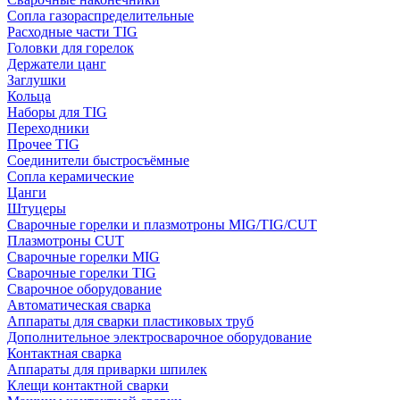
Сопла газораспределительные
Расходные части TIG
Головки для горелок
Держатели цанг
Заглушки
Кольца
Наборы для TIG
Переходники
Прочее TIG
Соединители быстросъёмные
Сопла керамические
Цанги
Штуцеры
Сварочные горелки и плазмотроны MIG/TIG/CUT
Плазмотроны CUT
Сварочные горелки MIG
Сварочные горелки TIG
Сварочное оборудование
Автоматическая сварка
Аппараты для сварки пластиковых труб
Дополнительное электросварочное оборудование
Контактная сварка
Аппараты для приварки шпилек
Клещи контактной сварки