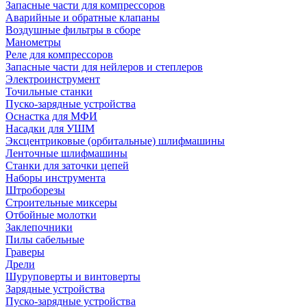
Запасные части для компрессоров
Аварийные и обратные клапаны
Воздушные фильтры в сборе
Манометры
Реле для компрессоров
Запасные части для нейлеров и степлеров
Электроинструмент
Точильные станки
Пуско-зарядные устройства
Оснастка для МФИ
Насадки для УШМ
Эксцентриковые (орбитальные) шлифмашины
Ленточные шлифмашины
Станки для заточки цепей
Наборы инструмента
Штроборезы
Строительные миксеры
Отбойные молотки
Заклепочники
Пилы сабельные
Граверы
Дрели
Шуруповерты и винтоверты
Зарядные устройства
Пуско-зарядные устройства