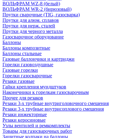
ВОЛЬФРАМ WZ-8 (белый)
ВОЛЬФРАМ WR-2 (бирюзовый)
Прутки сварочные (TIG, газосварка)
Прутки для алюм. сплавов
Прутки для нерж. сталей
Прутки для черного металла
Газосварочное оборудование
Баллоны
Баллоны композитные
Баллоны стальные
Газовые баллончики и картриджи
Горелки газовоздушные
Газовые горелки
Горелки газосварочные
Резаки газовые
Гайки крепления мундштуков
Наконечники к горелкам газосварочным
Прочее для резаков
Резаки 3-х трубные внутриголовочного смешения
Резаки 3-х трубные внутрисоплового смешения
Резаки инжекторные
Резаки керосиновые
Узлы вентилей и ремкомплекты
Товары для газосварочных работ
Защитные колпаки на баллоны