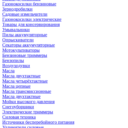
Газонокосилки бензиновые
Зернодробилки
Садовые измельчители
Газонокосилки электрические
Товары для консервирования
Умывальники
Пилы аккумуляторные
Опрыскиватели
Секаторы аккумуляторные
Мотокультиваторы
Бензиновые триммеры
Бензопилы
Воздуходувки
Масла
Масла двухтактные
Масла четырёхтактные
Масла цепные
Масла трансмиссионные
Масла двухтактные
Мойки высокого давления
Снегоуборщики
Электрические триммеры
Силовая техника
Источники бесперебойного питания
Удлинители силовые