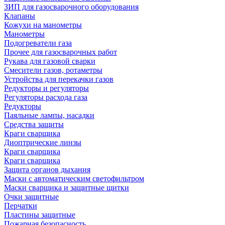
ЗИП для газосварочного оборудования
Клапаны
Кожухи на манометры
Манометры
Подогреватели газа
Прочее для газосварочных работ
Рукава для газовой сварки
Смесители газов, ротаметры
Устройства для перекачки газов
Редукторы и регуляторы
Регуляторы расхода газа
Редукторы
Паяльные лампы, насадки
Средства защиты
Краги сварщика
Диоптрические линзы
Краги сварщика
Краги сварщика
Защита органов дыхания
Маски с автоматическим светофильтром
Маски сварщика и защитные щитки
Очки защитные
Перчатки
Пластины защитные
Пожарная безопасность