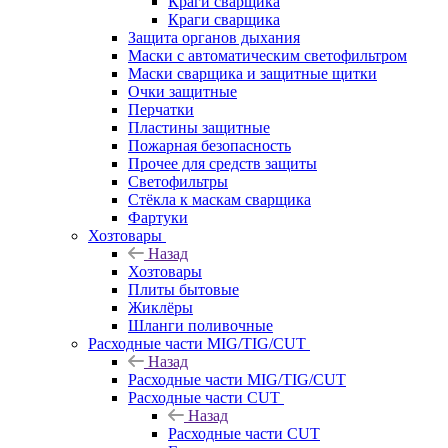
Краги сварщика
Краги сварщика
Защита органов дыхания
Маски с автоматическим светофильтром
Маски сварщика и защитные щитки
Очки защитные
Перчатки
Пластины защитные
Пожарная безопасность
Прочее для средств защиты
Светофильтры
Стёкла к маскам сварщика
Фартуки
Хозтовары
Назад
Хозтовары
Плиты бытовые
Жиклёры
Шланги поливочные
Расходные части MIG/TIG/CUT
Назад
Расходные части MIG/TIG/CUT
Расходные части CUT
Назад
Расходные части CUT