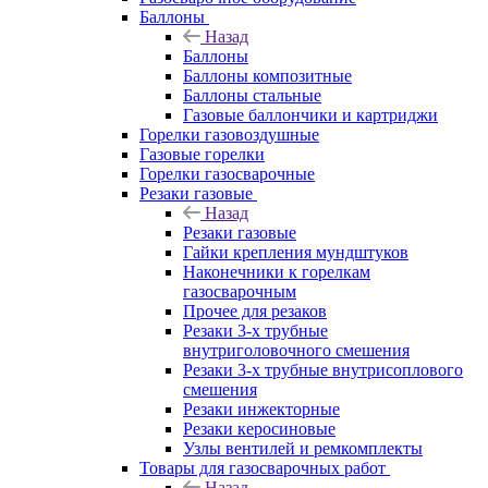
Баллоны
Назад
Баллоны
Баллоны композитные
Баллоны стальные
Газовые баллончики и картриджи
Горелки газовоздушные
Газовые горелки
Горелки газосварочные
Резаки газовые
Назад
Резаки газовые
Гайки крепления мундштуков
Наконечники к горелкам
газосварочным
Прочее для резаков
Резаки 3-х трубные
внутриголовочного смешения
Резаки 3-х трубные внутрисоплового
смешения
Резаки инжекторные
Резаки керосиновые
Узлы вентилей и ремкомплекты
Товары для газосварочных работ
Назад