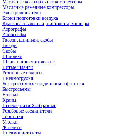
Масляные коаксиальные компрессоры
Масляные ременные компрессоры
Электродвигатели
Блоки подготовки воздуха
Краскораспылители, пистолеты, хопперы
Аэрографы
Аэрографы
Гвозди, шпильки, скобы
Гвозди
Скобы
Шпильки
Шланги пневматические
Витые шланги
Резиновые шланги
Пневмотрубки
Быстросъемные соединения и фитинги
Быстросъемы
Елочки
Краны
Переходники Х-образные
Резьбовые соединители
Тройники
Уголки
Фитинги
Пневмопистолеты