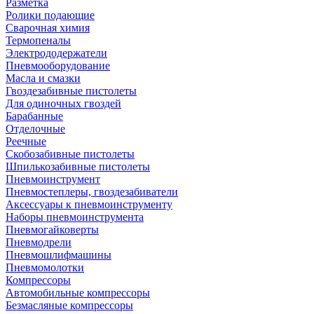
Разметка
Ролики подающие
Сварочная химия
Термопеналы
Электрододержатели
Пневмооборудование
Масла и смазки
Гвоздезабивные пистолеты
Для одиночных гвоздей
Барабанные
Отделочные
Реечные
Скобозабивные пистолеты
Шпилькозабивные пистолеты
Пневмоинструмент
Пневмостеплеры, гвоздезабиватели
Аксессуары к пневмоинструменту
Наборы пневмоинструмента
Пневмогайковерты
Пневмодрели
Пневмошлифмашины
Пневмомолотки
Компрессоры
Автомобильные компрессоры
Безмасляные компрессоры