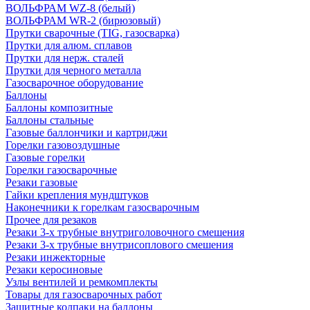
ВОЛЬФРАМ WZ-8 (белый)
ВОЛЬФРАМ WR-2 (бирюзовый)
Прутки сварочные (TIG, газосварка)
Прутки для алюм. сплавов
Прутки для нерж. сталей
Прутки для черного металла
Газосварочное оборудование
Баллоны
Баллоны композитные
Баллоны стальные
Газовые баллончики и картриджи
Горелки газовоздушные
Газовые горелки
Горелки газосварочные
Резаки газовые
Гайки крепления мундштуков
Наконечники к горелкам газосварочным
Прочее для резаков
Резаки 3-х трубные внутриголовочного смешения
Резаки 3-х трубные внутрисоплового смешения
Резаки инжекторные
Резаки керосиновые
Узлы вентилей и ремкомплекты
Товары для газосварочных работ
Защитные колпаки на баллоны