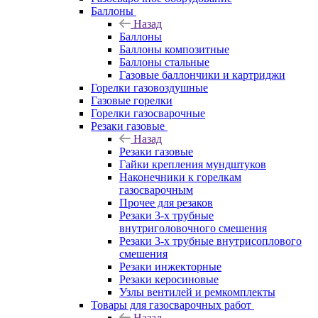
Баллоны
Назад
Баллоны
Баллоны композитные
Баллоны стальные
Газовые баллончики и картриджи
Горелки газовоздушные
Газовые горелки
Горелки газосварочные
Резаки газовые
Назад
Резаки газовые
Гайки крепления мундштуков
Наконечники к горелкам
газосварочным
Прочее для резаков
Резаки 3-х трубные
внутриголовочного смешения
Резаки 3-х трубные внутрисоплового
смешения
Резаки инжекторные
Резаки керосиновые
Узлы вентилей и ремкомплекты
Товары для газосварочных работ
Назад