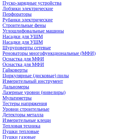
Пуско-зарядные устройства
Лобзики электрические
Перфораторы
Рубанки электрические
Строительные фены
Углошлифовальные машины
Насадки для УШМ
Насадки для УШМ
Шуруповерты сетевые
Реноваторы многофункциональные (МФИ)
Оснастка для МФИ
Оснастка для МФИ
Гайковерты
Циркулярные (дисковые) пилы
Измерительный инструмент
Дальномеры
Лазерные уровни (нивелиры)
Мультиметры
Тестеры напряжения
Уровни строительные
Детекторы металла
Измерительные клещи
Тепловая техника
Пушки тепловые
Пушки газовые