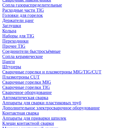
Сопла газораспределительные
Расходные части TIG
Головки для горелок
Держатели цанг
Заглушки
Кольца
Наборы для TIG
Переходники
Прочее TIG
Соединители быстросъёмные
Сопла керамические
Цанги
Штуцеры
Сварочные горелки и плазмотроны MIG/TIG/CUT
Плазмотроны CUT
Сварочные горелки MIG
Сварочные горелки TIG
Сварочное оборудование
Автоматическая сварка
Аппараты для сварки пластиковых труб
Дополнительное электросварочное оборудование
Контактная сварка
Аппараты для приварки шпилек
Клещи контактной сварки