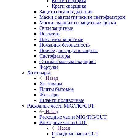
Краги сварщика
Краги сварщика
Защита органов дыхания
Маски с автоматическим светофильтром
Маски сварщика и защитные щитки
Очки защитные
Перчатки
Пластины защитные
Пожарная безопасность
Прочее для средств защиты
Светофильтры
Стёкла к маскам сварщика
Фартуки
Хозтовары
Назад
Хозтовары
Плиты бытовые
Жиклёры
Шланги поливочные
Расходные части MIG/TIG/CUT
Назад
Расходные части MIG/TIG/CUT
Расходные части CUT
Назад
Расходные части CUT