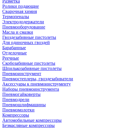
Разметка
Ролики подающие
Сварочная химия
Термопеналы
Электрододержатели
Пневмооборудование
Масла и смазки
Гвоздезабивные пистолеты
Для одиночных гвоздей
Барабанные
Отделочные
Реечные
Скобозабивные пистолеты
Шпилькозабивные пистолеты
Пневмоинструмент
Пневмостеплеры, гвоздезабиватели
Аксессуары к пневмоинструменту
Наборы пневмоинструмента
Пневмогайковерты
Пневмодрели
Пневмошлифмашины
Пневмомолотки
Компрессоры
Автомобильные компрессоры
Безмасляные компрессоры