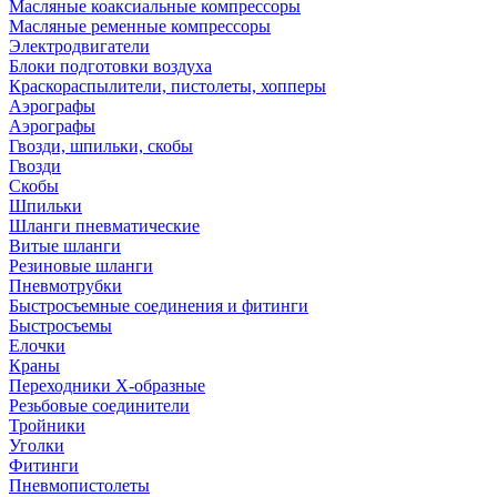
Масляные коаксиальные компрессоры
Масляные ременные компрессоры
Электродвигатели
Блоки подготовки воздуха
Краскораспылители, пистолеты, хопперы
Аэрографы
Аэрографы
Гвозди, шпильки, скобы
Гвозди
Скобы
Шпильки
Шланги пневматические
Витые шланги
Резиновые шланги
Пневмотрубки
Быстросъемные соединения и фитинги
Быстросъемы
Елочки
Краны
Переходники Х-образные
Резьбовые соединители
Тройники
Уголки
Фитинги
Пневмопистолеты