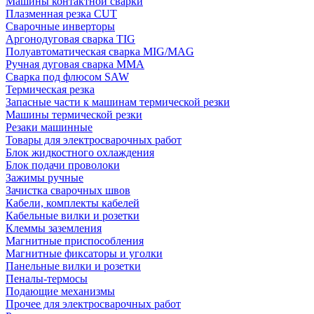
Машины контактной сварки
Плазменная резка CUT
Сварочные инверторы
Аргонодуговая сварка TIG
Полуавтоматическая сварка MIG/MAG
Ручная дуговая сварка MMA
Сварка под флюсом SAW
Термическая резка
Запасные части к машинам термической резки
Машины термической резки
Резаки машинные
Товары для электросварочных работ
Блок жидкостного охлаждения
Блок подачи проволоки
Зажимы ручные
Зачистка сварочных швов
Кабели, комплекты кабелей
Кабельные вилки и розетки
Клеммы заземления
Магнитные приспособления
Магнитные фиксаторы и уголки
Панельные вилки и розетки
Пеналы-термосы
Подающие механизмы
Прочее для электросварочных работ