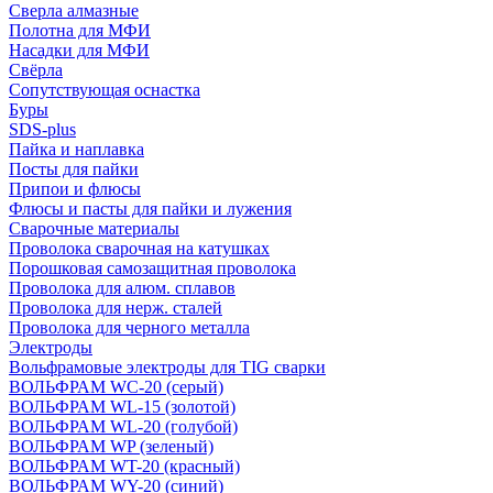
Сверла алмазные
Полотна для МФИ
Насадки для МФИ
Свёрла
Сопутствующая оснастка
Буры
SDS-plus
Пайка и наплавка
Посты для пайки
Припои и флюсы
Флюсы и пасты для пайки и лужения
Сварочные материалы
Проволока сварочная на катушках
Порошковая самозащитная проволока
Проволока для алюм. сплавов
Проволока для нерж. сталей
Проволока для черного металла
Электроды
Вольфрамовые электроды для TIG сварки
ВОЛЬФРАМ WC-20 (серый)
ВОЛЬФРАМ WL-15 (золотой)
ВОЛЬФРАМ WL-20 (голубой)
ВОЛЬФРАМ WP (зеленый)
ВОЛЬФРАМ WT-20 (красный)
ВОЛЬФРАМ WY-20 (синий)