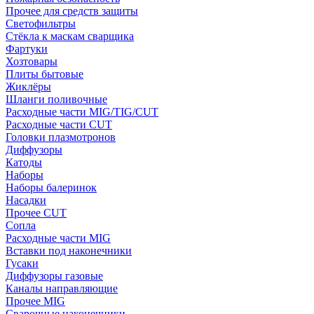
Прочее для средств защиты
Светофильтры
Стёкла к маскам сварщика
Фартуки
Хозтовары
Плиты бытовые
Жиклёры
Шланги поливочные
Расходные части MIG/TIG/CUT
Расходные части CUT
Головки плазмотронов
Диффузоры
Катоды
Наборы
Наборы балеринок
Насадки
Прочее CUT
Сопла
Расходные части MIG
Вставки под наконечники
Гусаки
Диффузоры газовые
Каналы направляющие
Прочее MIG
Сварочные наконечники