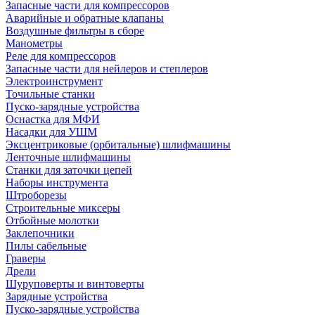
Запасные части для компрессоров
Аварийные и обратные клапаны
Воздушные фильтры в сборе
Манометры
Реле для компрессоров
Запасные части для нейлеров и степлеров
Электроинструмент
Точильные станки
Пуско-зарядные устройства
Оснастка для МФИ
Насадки для УШМ
Эксцентриковые (орбитальные) шлифмашины
Ленточные шлифмашины
Станки для заточки цепей
Наборы инструмента
Штроборезы
Строительные миксеры
Отбойные молотки
Заклепочники
Пилы сабельные
Граверы
Дрели
Шуруповерты и винтоверты
Зарядные устройства
Пуско-зарядные устройства