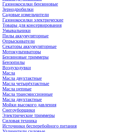
Газонокосилки бензиновые
Зернодробилки
Садовые измельчители
Газонокосилки электрические
Товары для консервирования
Умывальники
Пилы аккумуляторные
Опрыскиватели
Секаторы аккумуляторные
Мотокультиваторы
Бензиновые триммеры
Бензопилы
Воздуходувки
Масла
Масла двухтактные
Масла четырёхтактные
Масла цепные
Масла трансмиссионные
Масла двухтактные
Мойки высокого давления
Снегоуборщики
Электрические триммеры
Силовая техника
Источники бесперебойного питания
Удлинители силовые