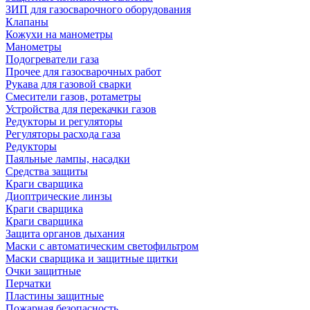
ЗИП для газосварочного оборудования
Клапаны
Кожухи на манометры
Манометры
Подогреватели газа
Прочее для газосварочных работ
Рукава для газовой сварки
Смесители газов, ротаметры
Устройства для перекачки газов
Редукторы и регуляторы
Регуляторы расхода газа
Редукторы
Паяльные лампы, насадки
Средства защиты
Краги сварщика
Диоптрические линзы
Краги сварщика
Краги сварщика
Защита органов дыхания
Маски с автоматическим светофильтром
Маски сварщика и защитные щитки
Очки защитные
Перчатки
Пластины защитные
Пожарная безопасность