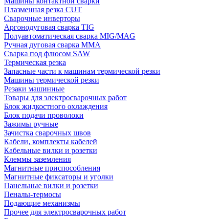
Машины контактной сварки
Плазменная резка CUT
Сварочные инверторы
Аргонодуговая сварка TIG
Полуавтоматическая сварка MIG/MAG
Ручная дуговая сварка MMA
Сварка под флюсом SAW
Термическая резка
Запасные части к машинам термической резки
Машины термической резки
Резаки машинные
Товары для электросварочных работ
Блок жидкостного охлаждения
Блок подачи проволоки
Зажимы ручные
Зачистка сварочных швов
Кабели, комплекты кабелей
Кабельные вилки и розетки
Клеммы заземления
Магнитные приспособления
Магнитные фиксаторы и уголки
Панельные вилки и розетки
Пеналы-термосы
Подающие механизмы
Прочее для электросварочных работ