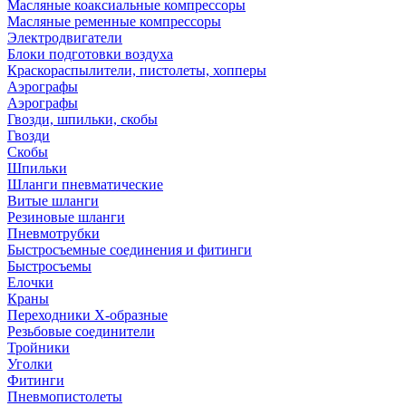
Масляные коаксиальные компрессоры
Масляные ременные компрессоры
Электродвигатели
Блоки подготовки воздуха
Краскораспылители, пистолеты, хопперы
Аэрографы
Аэрографы
Гвозди, шпильки, скобы
Гвозди
Скобы
Шпильки
Шланги пневматические
Витые шланги
Резиновые шланги
Пневмотрубки
Быстросъемные соединения и фитинги
Быстросъемы
Елочки
Краны
Переходники Х-образные
Резьбовые соединители
Тройники
Уголки
Фитинги
Пневмопистолеты