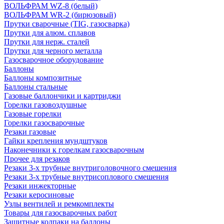
ВОЛЬФРАМ WZ-8 (белый)
ВОЛЬФРАМ WR-2 (бирюзовый)
Прутки сварочные (TIG, газосварка)
Прутки для алюм. сплавов
Прутки для нерж. сталей
Прутки для черного металла
Газосварочное оборудование
Баллоны
Баллоны композитные
Баллоны стальные
Газовые баллончики и картриджи
Горелки газовоздушные
Газовые горелки
Горелки газосварочные
Резаки газовые
Гайки крепления мундштуков
Наконечники к горелкам газосварочным
Прочее для резаков
Резаки 3-х трубные внутриголовочного смешения
Резаки 3-х трубные внутрисоплового смешения
Резаки инжекторные
Резаки керосиновые
Узлы вентилей и ремкомплекты
Товары для газосварочных работ
Защитные колпаки на баллоны