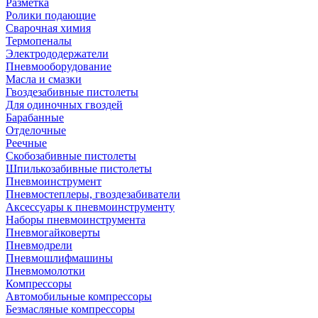
Разметка
Ролики подающие
Сварочная химия
Термопеналы
Электрододержатели
Пневмооборудование
Масла и смазки
Гвоздезабивные пистолеты
Для одиночных гвоздей
Барабанные
Отделочные
Реечные
Скобозабивные пистолеты
Шпилькозабивные пистолеты
Пневмоинструмент
Пневмостеплеры, гвоздезабиватели
Аксессуары к пневмоинструменту
Наборы пневмоинструмента
Пневмогайковерты
Пневмодрели
Пневмошлифмашины
Пневмомолотки
Компрессоры
Автомобильные компрессоры
Безмасляные компрессоры