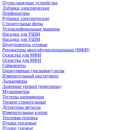
Пуско-зарядные устройства
Лобзики электрические
Перфораторы
Рубанки электрические
Строительные фены
Углошлифовальные машины
Насадки для УШМ
Насадки для УШМ
Шуруповерты сетевые
Реноваторы многофункциональные (МФИ)
Оснастка для МФИ
Оснастка для МФИ
Гайковерты
Циркулярные (дисковые) пилы
Измерительный инструмент
Дальномеры
Лазерные уровни (нивелиры)
Мультиметры
Тестеры напряжения
Уровни строительные
Детекторы металла
Измерительные клещи
Тепловая техника
Пушки тепловые
Пушки газовые