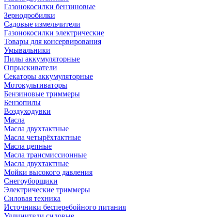
Газонокосилки бензиновые
Зернодробилки
Садовые измельчители
Газонокосилки электрические
Товары для консервирования
Умывальники
Пилы аккумуляторные
Опрыскиватели
Секаторы аккумуляторные
Мотокультиваторы
Бензиновые триммеры
Бензопилы
Воздуходувки
Масла
Масла двухтактные
Масла четырёхтактные
Масла цепные
Масла трансмиссионные
Масла двухтактные
Мойки высокого давления
Снегоуборщики
Электрические триммеры
Силовая техника
Источники бесперебойного питания
Удлинители силовые