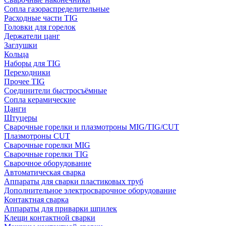
Сопла газораспределительные
Расходные части TIG
Головки для горелок
Держатели цанг
Заглушки
Кольца
Наборы для TIG
Переходники
Прочее TIG
Соединители быстросъёмные
Сопла керамические
Цанги
Штуцеры
Сварочные горелки и плазмотроны MIG/TIG/CUT
Плазмотроны CUT
Сварочные горелки MIG
Сварочные горелки TIG
Сварочное оборудование
Автоматическая сварка
Аппараты для сварки пластиковых труб
Дополнительное электросварочное оборудование
Контактная сварка
Аппараты для приварки шпилек
Клещи контактной сварки