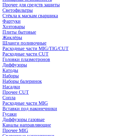
Прочее для средств защиты
Светофильтры
Стёкла к маскам сварщика
Фартуки
Хозтовары
Плиты бытовые
Жиклёры
Шланги поливочные
Расходные части MIG/TIG/CUT
Расходные части CUT
Головки плазмотронов
Диффузоры
Катоды
Наборы
Наборы балеринок
Насадки
Прочее CUT
Сопла
Расходные части MIG
Вставки под наконечники
Гусаки
Диффузоры газовые
Каналы направляющие
Прочее MIG
Сварочные наконечники