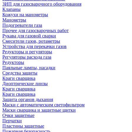
ЗИП для газосварочного оборудования
Клапаны
Кожухи на манометры
Манометры
Подогреватели газа
Прочее для газосварочных работ
Рукава для газовой сварки
Смесители газов, ротаметры
Устройства для перекачки газов
Редукторы и регуляторы
Регуляторы расхода газа
Редукторы
Паяльные лампы, насадки
Средства защиты
Краги сварщика
Диоптрические линзы
Краги сварщика
Краги сварщика
Защита органов дыхания
Маски с автоматическим светофильтром
Маски сварщика и защитные щитки
Очки защитные
Перчатки
Пластины защитные
Пожарная безопасность