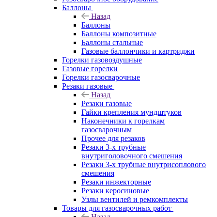
Баллоны
Назад
Баллоны
Баллоны композитные
Баллоны стальные
Газовые баллончики и картриджи
Горелки газовоздушные
Газовые горелки
Горелки газосварочные
Резаки газовые
Назад
Резаки газовые
Гайки крепления мундштуков
Наконечники к горелкам
газосварочным
Прочее для резаков
Резаки 3-х трубные
внутриголовочного смешения
Резаки 3-х трубные внутрисоплового
смешения
Резаки инжекторные
Резаки керосиновые
Узлы вентилей и ремкомплекты
Товары для газосварочных работ
Назад