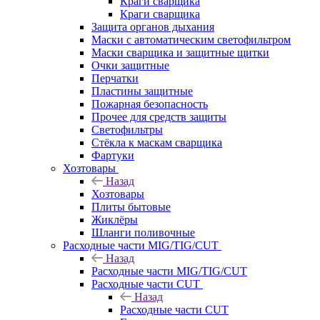
Краги сварщика
Краги сварщика
Защита органов дыхания
Маски с автоматическим светофильтром
Маски сварщика и защитные щитки
Очки защитные
Перчатки
Пластины защитные
Пожарная безопасность
Прочее для средств защиты
Светофильтры
Стёкла к маскам сварщика
Фартуки
Хозтовары
Назад
Хозтовары
Плиты бытовые
Жиклёры
Шланги поливочные
Расходные части MIG/TIG/CUT
Назад
Расходные части MIG/TIG/CUT
Расходные части CUT
Назад
Расходные части CUT