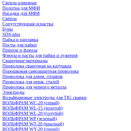
Сверла алмазные
Полотна для МФИ
Насадки для МФИ
Свёрла
Сопутствующая оснастка
Буры
SDS-plus
Пайка и наплавка
Посты для пайки
Припои и флюсы
Флюсы и пасты для пайки и лужения
Сварочные материалы
Проволока сварочная на катушках
Порошковая самозащитная проволока
Проволока для алюм. сплавов
Проволока для нерж. сталей
Проволока для черного металла
Электроды
Вольфрамовые электроды для TIG сварки
ВОЛЬФРАМ WC-20 (серый)
ВОЛЬФРАМ WL-15 (золотой)
ВОЛЬФРАМ WL-20 (голубой)
ВОЛЬФРАМ WP (зеленый)
ВОЛЬФРАМ WT-20 (красный)
ВОЛЬФРАМ WY-20 (синий)