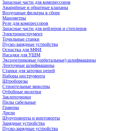
Запасные части для компрессоров
Аварийные и обратные клапаны
Воздушные фильтры в сборе
Манометры
Реле для компрессоров
Запасные части для нейлеров и степлеров
Электроинструмент
Точильные станки
Пуско-зарядные устройства
Оснастка для МФИ
Насадки для УШМ
Эксцентриковые (орбитальные) шлифмашины
Ленточные шлифмашины
Станки для заточки цепей
Наборы инструмента
Штроборезы
Строительные миксеры
Отбойные молотки
Заклепочники
Пилы сабельные
Граверы
Дрели
Шуруповерты и винтоверты
Зарядные устройства
Пуско-зарядные устройства