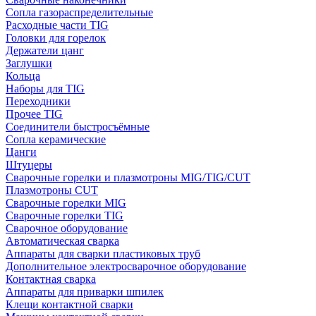
Сопла газораспределительные
Расходные части TIG
Головки для горелок
Держатели цанг
Заглушки
Кольца
Наборы для TIG
Переходники
Прочее TIG
Соединители быстросъёмные
Сопла керамические
Цанги
Штуцеры
Сварочные горелки и плазмотроны MIG/TIG/CUT
Плазмотроны CUT
Сварочные горелки MIG
Сварочные горелки TIG
Сварочное оборудование
Автоматическая сварка
Аппараты для сварки пластиковых труб
Дополнительное электросварочное оборудование
Контактная сварка
Аппараты для приварки шпилек
Клещи контактной сварки