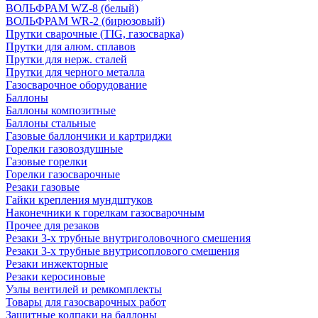
ВОЛЬФРАМ WZ-8 (белый)
ВОЛЬФРАМ WR-2 (бирюзовый)
Прутки сварочные (TIG, газосварка)
Прутки для алюм. сплавов
Прутки для нерж. сталей
Прутки для черного металла
Газосварочное оборудование
Баллоны
Баллоны композитные
Баллоны стальные
Газовые баллончики и картриджи
Горелки газовоздушные
Газовые горелки
Горелки газосварочные
Резаки газовые
Гайки крепления мундштуков
Наконечники к горелкам газосварочным
Прочее для резаков
Резаки 3-х трубные внутриголовочного смешения
Резаки 3-х трубные внутрисоплового смешения
Резаки инжекторные
Резаки керосиновые
Узлы вентилей и ремкомплекты
Товары для газосварочных работ
Защитные колпаки на баллоны