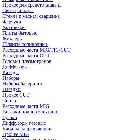
Прочее для средств защиты
Светофильтры
Стёкла к маскам сварщика
Фартуки
Хозтовары
Плиты бытовые
Жиклёры
Шланги поливочные
Расходные части MIG/TIG/CUT
Расходные части CUT
Головки плазмотронов
Диффузоры
Катоды
Наборы
Наборы балеринок
Насадки
Прочее CUT
Сопла
Расходные части MIG
Вставки под наконечники
Гусаки
Диффузоры газовые
Каналы направляющие
Прочее MIG
Сварочные наконечники