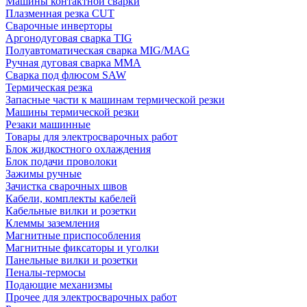
Машины контактной сварки
Плазменная резка CUT
Сварочные инверторы
Аргонодуговая сварка TIG
Полуавтоматическая сварка MIG/MAG
Ручная дуговая сварка MMA
Сварка под флюсом SAW
Термическая резка
Запасные части к машинам термической резки
Машины термической резки
Резаки машинные
Товары для электросварочных работ
Блок жидкостного охлаждения
Блок подачи проволоки
Зажимы ручные
Зачистка сварочных швов
Кабели, комплекты кабелей
Кабельные вилки и розетки
Клеммы заземления
Магнитные приспособления
Магнитные фиксаторы и уголки
Панельные вилки и розетки
Пеналы-термосы
Подающие механизмы
Прочее для электросварочных работ