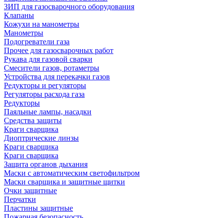
ЗИП для газосварочного оборудования
Клапаны
Кожухи на манометры
Манометры
Подогреватели газа
Прочее для газосварочных работ
Рукава для газовой сварки
Смесители газов, ротаметры
Устройства для перекачки газов
Редукторы и регуляторы
Регуляторы расхода газа
Редукторы
Паяльные лампы, насадки
Средства защиты
Краги сварщика
Диоптрические линзы
Краги сварщика
Краги сварщика
Защита органов дыхания
Маски с автоматическим светофильтром
Маски сварщика и защитные щитки
Очки защитные
Перчатки
Пластины защитные
Пожарная безопасность