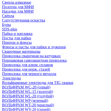
Сверла алмазные
Полотна для МФИ
Насадки для МФИ
Свёрла
Сопутствующая оснастка
Буры
SDS-plus
Пайка и наплавка
Посты для пайки
Припои и флюсы
Флюсы и пасты для пайки и лужения
Сварочные материалы
Проволока сварочная на катушках
Порошковая самозащитная проволока
Проволока для алюм. сплавов
Проволока для нерж. сталей
Проволока для черного металла
Электроды
Вольфрамовые электроды для TIG сварки
ВОЛЬФРАМ WC-20 (серый)
ВОЛЬФРАМ WL-15 (золотой)
ВОЛЬФРАМ WL-20 (голубой)
ВОЛЬФРАМ WP (зеленый)
ВОЛЬФРАМ WT-20 (красный)
ВОЛЬФРАМ WY-20 (синий)