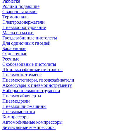
Разметка
Ролики подающие
Сварочная химия
Термопеналы
Электрододержатели
Пневмооборудование
Масла и смазки
Гвоздезабивные пистолеты
Для одиночных гвоздей
Барабанные
Отделочные
Реечные
Скобозабивные пистолеты
Шпилькозабивные пистолеты
Пневмоинструмент
Пневмостеплеры, гвоздезабиватели
Аксессуары к пневмоинструменту
Наборы пневмоинструмента
Пневмогайковерты
Пневмодрели
Пневмошлифмашины
Пневмомолотки
Компрессоры
Автомобильные компрессоры
Безмасляные компрессоры