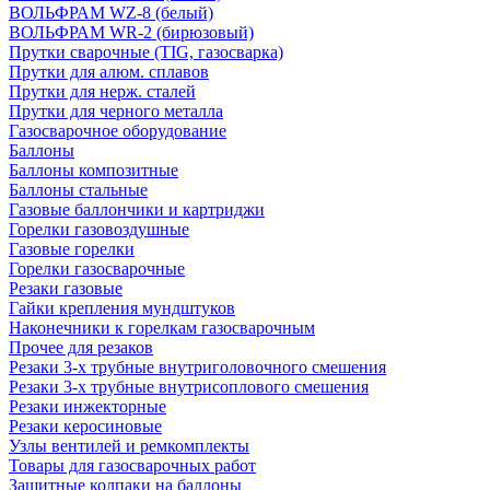
ВОЛЬФРАМ WZ-8 (белый)
ВОЛЬФРАМ WR-2 (бирюзовый)
Прутки сварочные (TIG, газосварка)
Прутки для алюм. сплавов
Прутки для нерж. сталей
Прутки для черного металла
Газосварочное оборудование
Баллоны
Баллоны композитные
Баллоны стальные
Газовые баллончики и картриджи
Горелки газовоздушные
Газовые горелки
Горелки газосварочные
Резаки газовые
Гайки крепления мундштуков
Наконечники к горелкам газосварочным
Прочее для резаков
Резаки 3-х трубные внутриголовочного смешения
Резаки 3-х трубные внутрисоплового смешения
Резаки инжекторные
Резаки керосиновые
Узлы вентилей и ремкомплекты
Товары для газосварочных работ
Защитные колпаки на баллоны