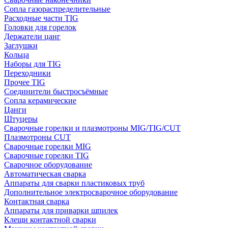
Сопла газораспределительные
Расходные части TIG
Головки для горелок
Держатели цанг
Заглушки
Кольца
Наборы для TIG
Переходники
Прочее TIG
Соединители быстросъёмные
Сопла керамические
Цанги
Штуцеры
Сварочные горелки и плазмотроны MIG/TIG/CUT
Плазмотроны CUT
Сварочные горелки MIG
Сварочные горелки TIG
Сварочное оборудование
Автоматическая сварка
Аппараты для сварки пластиковых труб
Дополнительное электросварочное оборудование
Контактная сварка
Аппараты для приварки шпилек
Клещи контактной сварки