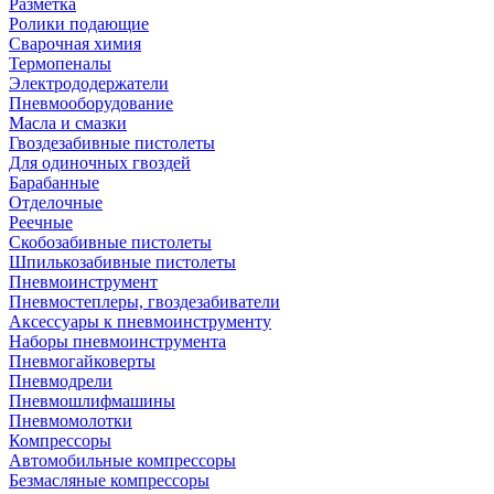
Разметка
Ролики подающие
Сварочная химия
Термопеналы
Электрододержатели
Пневмооборудование
Масла и смазки
Гвоздезабивные пистолеты
Для одиночных гвоздей
Барабанные
Отделочные
Реечные
Скобозабивные пистолеты
Шпилькозабивные пистолеты
Пневмоинструмент
Пневмостеплеры, гвоздезабиватели
Аксессуары к пневмоинструменту
Наборы пневмоинструмента
Пневмогайковерты
Пневмодрели
Пневмошлифмашины
Пневмомолотки
Компрессоры
Автомобильные компрессоры
Безмасляные компрессоры