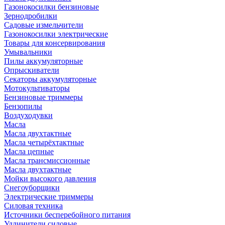
Газонокосилки бензиновые
Зернодробилки
Садовые измельчители
Газонокосилки электрические
Товары для консервирования
Умывальники
Пилы аккумуляторные
Опрыскиватели
Секаторы аккумуляторные
Мотокультиваторы
Бензиновые триммеры
Бензопилы
Воздуходувки
Масла
Масла двухтактные
Масла четырёхтактные
Масла цепные
Масла трансмиссионные
Масла двухтактные
Мойки высокого давления
Снегоуборщики
Электрические триммеры
Силовая техника
Источники бесперебойного питания
Удлинители силовые