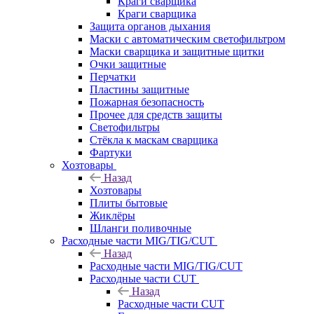
Краги сварщика
Краги сварщика
Защита органов дыхания
Маски с автоматическим светофильтром
Маски сварщика и защитные щитки
Очки защитные
Перчатки
Пластины защитные
Пожарная безопасность
Прочее для средств защиты
Светофильтры
Стёкла к маскам сварщика
Фартуки
Хозтовары
Назад
Хозтовары
Плиты бытовые
Жиклёры
Шланги поливочные
Расходные части MIG/TIG/CUT
Назад
Расходные части MIG/TIG/CUT
Расходные части CUT
Назад
Расходные части CUT