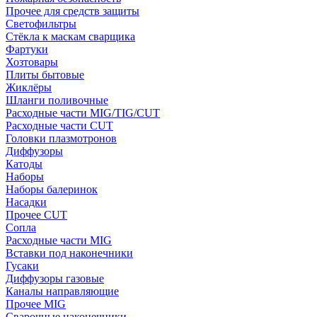
Прочее для средств защиты
Светофильтры
Стёкла к маскам сварщика
Фартуки
Хозтовары
Плиты бытовые
Жиклёры
Шланги поливочные
Расходные части MIG/TIG/CUT
Расходные части CUT
Головки плазмотронов
Диффузоры
Катоды
Наборы
Наборы балеринок
Насадки
Прочее CUT
Сопла
Расходные части MIG
Вставки под наконечники
Гусаки
Диффузоры газовые
Каналы направляющие
Прочее MIG
Сварочные наконечники