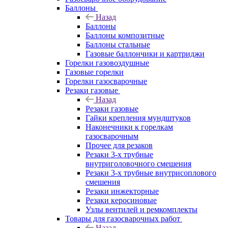
Баллоны
Назад
Баллоны
Баллоны композитные
Баллоны стальные
Газовые баллончики и картриджи
Горелки газовоздушные
Газовые горелки
Горелки газосварочные
Резаки газовые
Назад
Резаки газовые
Гайки крепления мундштуков
Наконечники к горелкам
газосварочным
Прочее для резаков
Резаки 3-х трубные
внутриголовочного смешения
Резаки 3-х трубные внутрисоплового
смешения
Резаки инжекторные
Резаки керосиновые
Узлы вентилей и ремкомплекты
Товары для газосварочных работ
Назад