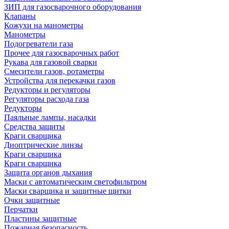
ЗИП для газосварочного оборудования
Клапаны
Кожухи на манометры
Манометры
Подогреватели газа
Прочее для газосварочных работ
Рукава для газовой сварки
Смесители газов, ротаметры
Устройства для перекачки газов
Редукторы и регуляторы
Регуляторы расхода газа
Редукторы
Паяльные лампы, насадки
Средства защиты
Краги сварщика
Диоптрические линзы
Краги сварщика
Краги сварщика
Защита органов дыхания
Маски с автоматическим светофильтром
Маски сварщика и защитные щитки
Очки защитные
Перчатки
Пластины защитные
Пожарная безопасность