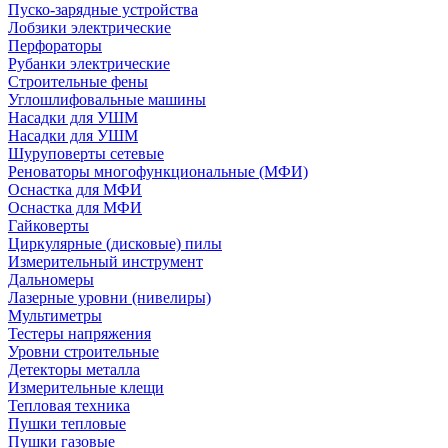
Пуско-зарядные устройства
Лобзики электрические
Перфораторы
Рубанки электрические
Строительные фены
Углошлифовальные машины
Насадки для УШМ
Насадки для УШМ
Шуруповерты сетевые
Реноваторы многофункциональные (МФИ)
Оснастка для МФИ
Оснастка для МФИ
Гайковерты
Циркулярные (дисковые) пилы
Измерительный инструмент
Дальномеры
Лазерные уровни (нивелиры)
Мультиметры
Тестеры напряжения
Уровни строительные
Детекторы металла
Измерительные клещи
Тепловая техника
Пушки тепловые
Пушки газовые