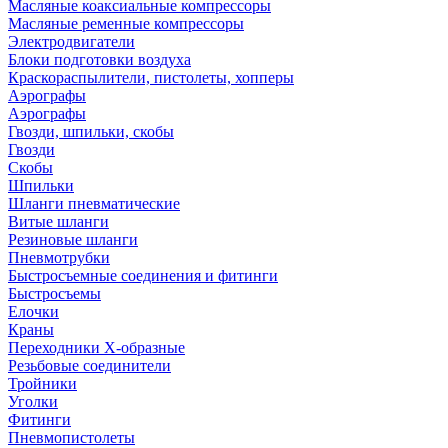
Масляные коаксиальные компрессоры
Масляные ременные компрессоры
Электродвигатели
Блоки подготовки воздуха
Краскораспылители, пистолеты, хопперы
Аэрографы
Аэрографы
Гвозди, шпильки, скобы
Гвозди
Скобы
Шпильки
Шланги пневматические
Витые шланги
Резиновые шланги
Пневмотрубки
Быстросъемные соединения и фитинги
Быстросъемы
Елочки
Краны
Переходники Х-образные
Резьбовые соединители
Тройники
Уголки
Фитинги
Пневмопистолеты