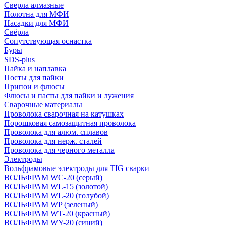
Сверла алмазные
Полотна для МФИ
Насадки для МФИ
Свёрла
Сопутствующая оснастка
Буры
SDS-plus
Пайка и наплавка
Посты для пайки
Припои и флюсы
Флюсы и пасты для пайки и лужения
Сварочные материалы
Проволока сварочная на катушках
Порошковая самозащитная проволока
Проволока для алюм. сплавов
Проволока для нерж. сталей
Проволока для черного металла
Электроды
Вольфрамовые электроды для TIG сварки
ВОЛЬФРАМ WC-20 (серый)
ВОЛЬФРАМ WL-15 (золотой)
ВОЛЬФРАМ WL-20 (голубой)
ВОЛЬФРАМ WP (зеленый)
ВОЛЬФРАМ WT-20 (красный)
ВОЛЬФРАМ WY-20 (синий)