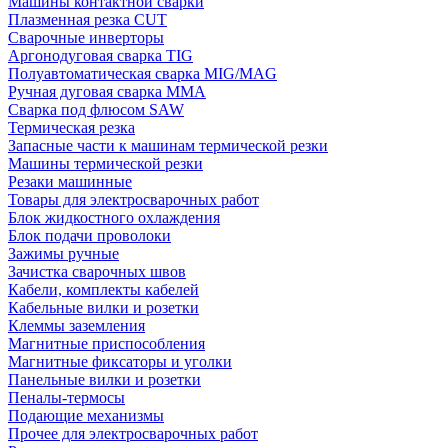
Машины контактной сварки
Плазменная резка CUT
Сварочные инверторы
Аргонодуговая сварка TIG
Полуавтоматическая сварка MIG/MAG
Ручная дуговая сварка MMA
Сварка под флюсом SAW
Термическая резка
Запасные части к машинам термической резки
Машины термической резки
Резаки машинные
Товары для электросварочных работ
Блок жидкостного охлаждения
Блок подачи проволоки
Зажимы ручные
Зачистка сварочных швов
Кабели, комплекты кабелей
Кабельные вилки и розетки
Клеммы заземления
Магнитные приспособления
Магнитные фиксаторы и уголки
Панельные вилки и розетки
Пеналы-термосы
Подающие механизмы
Прочее для электросварочных работ