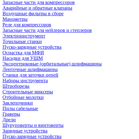
Запасные части для компрессоров
Аварийные и обратные клапаны
Воздушные фильтры в сборе
Манометры
Реле для компрессоров
Запасные части для нейлеров и степлеров
Электроинструмент
Точильные станки
Пуско-зарядные устройства
Оснастка для МФИ
Насадки для УШМ
Эксцентриковые (орбитальные) шлифмашины
Ленточные шлифмашины
Станки для заточки цепей
Наборы инструмента
Штроборезы
Строительные миксеры
Отбойные молотки
Заклепочники
Пилы сабельные
Граверы
Дрели
Шуруповерты и винтоверты
Зарядные устройства
Пуско-зарядные устройства