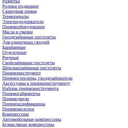
Разметка
Ролики подающие
Сварочная химия
Термопеналы
Электрододержатели
Пневмооборудование
Масла и смазки
Гвоздезабивные пистолеты
Для одиночных гвоздей
Барабанные
Отделочные
Реечные
Скобозабивные пистолеты
Шпилькозабивные пистолеты
Пневмоинструмент
Пневмостеплеры, гвоздезабиватели
Аксессуары к пневмоинструменту
Наборы пневмоинструмента
Пневмогайковерты
Пневмодрели
Пневмошлифмашины
Пневмомолотки
Компрессоры
Автомобильные компрессоры
Безмасляные компрессоры