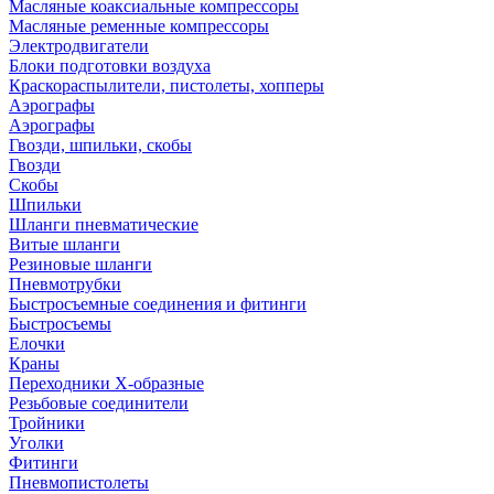
Масляные коаксиальные компрессоры
Масляные ременные компрессоры
Электродвигатели
Блоки подготовки воздуха
Краскораспылители, пистолеты, хопперы
Аэрографы
Аэрографы
Гвозди, шпильки, скобы
Гвозди
Скобы
Шпильки
Шланги пневматические
Витые шланги
Резиновые шланги
Пневмотрубки
Быстросъемные соединения и фитинги
Быстросъемы
Елочки
Краны
Переходники Х-образные
Резьбовые соединители
Тройники
Уголки
Фитинги
Пневмопистолеты