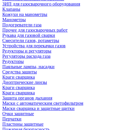
ЗИП для газосварочного оборудования
Клапаны
Кожухи на манометры
Манометры
Подогреватели газа
Прочее для газосварочных работ
Рукава для газовой сварки
Смесители газов, ротаметры
Устройства для перекачки газов
Редукторы и регуляторы
Регуляторы расхода газа
Редукторы
Паяльные лампы, насадки
Средства защиты
Краги сварщика
Диоптрические линзы
Краги сварщика
Краги сварщика
Защита органов дыхания
Маски с автоматическим светофильтром
Маски сварщика и защитные щитки
Очки защитные
Перчатки
Пластины защитные
Пожарная безопасность