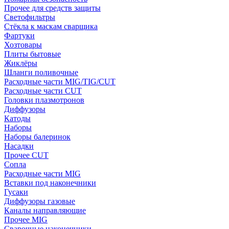
Прочее для средств защиты
Светофильтры
Стёкла к маскам сварщика
Фартуки
Хозтовары
Плиты бытовые
Жиклёры
Шланги поливочные
Расходные части MIG/TIG/CUT
Расходные части CUT
Головки плазмотронов
Диффузоры
Катоды
Наборы
Наборы балеринок
Насадки
Прочее CUT
Сопла
Расходные части MIG
Вставки под наконечники
Гусаки
Диффузоры газовые
Каналы направляющие
Прочее MIG
Сварочные наконечники