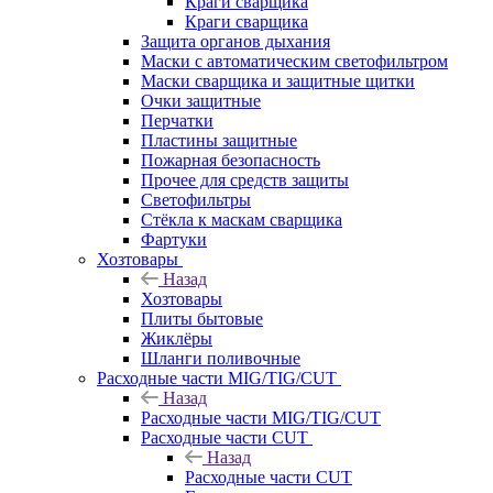
Краги сварщика
Краги сварщика
Защита органов дыхания
Маски с автоматическим светофильтром
Маски сварщика и защитные щитки
Очки защитные
Перчатки
Пластины защитные
Пожарная безопасность
Прочее для средств защиты
Светофильтры
Стёкла к маскам сварщика
Фартуки
Хозтовары
Назад
Хозтовары
Плиты бытовые
Жиклёры
Шланги поливочные
Расходные части MIG/TIG/CUT
Назад
Расходные части MIG/TIG/CUT
Расходные части CUT
Назад
Расходные части CUT