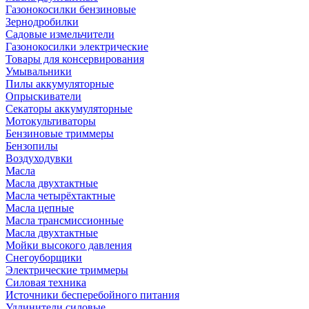
Газонокосилки бензиновые
Зернодробилки
Садовые измельчители
Газонокосилки электрические
Товары для консервирования
Умывальники
Пилы аккумуляторные
Опрыскиватели
Секаторы аккумуляторные
Мотокультиваторы
Бензиновые триммеры
Бензопилы
Воздуходувки
Масла
Масла двухтактные
Масла четырёхтактные
Масла цепные
Масла трансмиссионные
Масла двухтактные
Мойки высокого давления
Снегоуборщики
Электрические триммеры
Силовая техника
Источники бесперебойного питания
Удлинители силовые