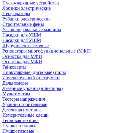
Пуско-зарядные устройства
Лобзики электрические
Перфораторы
Рубанки электрические
Строительные фены
Углошлифовальные машины
Насадки для УШМ
Насадки для УШМ
Шуруповерты сетевые
Реноваторы многофункциональные (МФИ)
Оснастка для МФИ
Оснастка для МФИ
Гайковерты
Циркулярные (дисковые) пилы
Измерительный инструмент
Дальномеры
Лазерные уровни (нивелиры)
Мультиметры
Тестеры напряжения
Уровни строительные
Детекторы металла
Измерительные клещи
Тепловая техника
Пушки тепловые
Пушки газовые