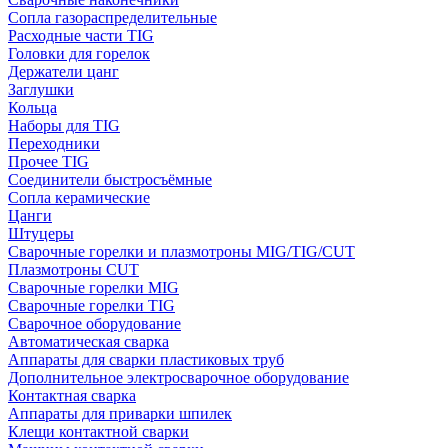
Сопла газораспределительные
Расходные части TIG
Головки для горелок
Держатели цанг
Заглушки
Кольца
Наборы для TIG
Переходники
Прочее TIG
Соединители быстросъёмные
Сопла керамические
Цанги
Штуцеры
Сварочные горелки и плазмотроны MIG/TIG/CUT
Плазмотроны CUT
Сварочные горелки MIG
Сварочные горелки TIG
Сварочное оборудование
Автоматическая сварка
Аппараты для сварки пластиковых труб
Дополнительное электросварочное оборудование
Контактная сварка
Аппараты для приварки шпилек
Клещи контактной сварки