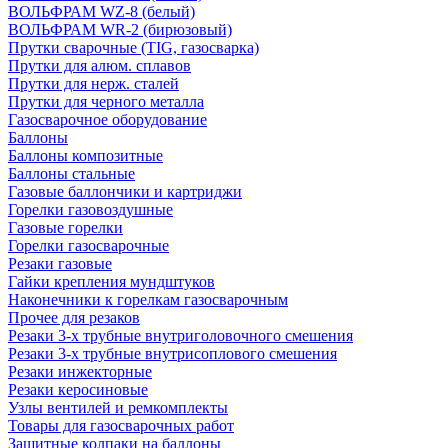
ВОЛЬФРАМ WZ-8 (белый)
ВОЛЬФРАМ WR-2 (бирюзовый)
Прутки сварочные (TIG, газосварка)
Прутки для алюм. сплавов
Прутки для нерж. сталей
Прутки для черного металла
Газосварочное оборудование
Баллоны
Баллоны композитные
Баллоны стальные
Газовые баллончики и картриджи
Горелки газовоздушные
Газовые горелки
Горелки газосварочные
Резаки газовые
Гайки крепления мундштуков
Наконечники к горелкам газосварочным
Прочее для резаков
Резаки 3-х трубные внутриголовочного смешения
Резаки 3-х трубные внутрисоплового смешения
Резаки инжекторные
Резаки керосиновые
Узлы вентилей и ремкомплекты
Товары для газосварочных работ
Защитные колпаки на баллоны