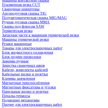
Машины контактной сварки
Плазменная резка CUT
Сварочные инверторы
Аргонодуговая сварка TIG
Полуавтоматическая сварка MIG/MAG
Ручная дуговая сварка MMA
Сварка под флюсом SAW
Термическая резка
Запасные части к машинам термической резки
Машины термической резки
Резаки машинные
Товары для электросварочных работ
Блок жидкостного охлаждения
Блок подачи проволоки
Зажимы ручные
Зачистка сварочных швов
Кабели, комплекты кабелей
Кабельные вилки и розетки
Клеммы заземления
Магнитные приспособления
Магнитные фиксаторы и уголки
Панельные вилки и розетки
Пеналы-термосы
Подающие механизмы
Прочее для электросварочных работ