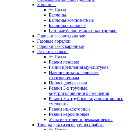
Баллоны
Назад
Баллоны
Баллоны композитные
Баллоны стальные
Газовые баллончики и картриджи
Горелки газовоздушные
Газовые горелки
Горелки газосварочные
Резаки газовые
Назад
Резаки газовые
Гайки крепления мундштуков
Наконечники к горелкам
газосварочным
Прочее для резаков
Резаки 3-х трубные
внутриголовочного смешения
Резаки 3-х трубные внутрисоплового
смешения
Резаки инжекторные
Резаки керосиновые
Узлы вентилей и ремкомплекты
Товары для газосварочных работ
Назад