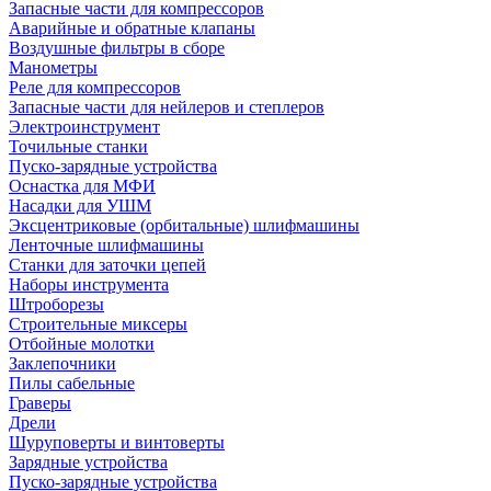
Запасные части для компрессоров
Аварийные и обратные клапаны
Воздушные фильтры в сборе
Манометры
Реле для компрессоров
Запасные части для нейлеров и степлеров
Электроинструмент
Точильные станки
Пуско-зарядные устройства
Оснастка для МФИ
Насадки для УШМ
Эксцентриковые (орбитальные) шлифмашины
Ленточные шлифмашины
Станки для заточки цепей
Наборы инструмента
Штроборезы
Строительные миксеры
Отбойные молотки
Заклепочники
Пилы сабельные
Граверы
Дрели
Шуруповерты и винтоверты
Зарядные устройства
Пуско-зарядные устройства