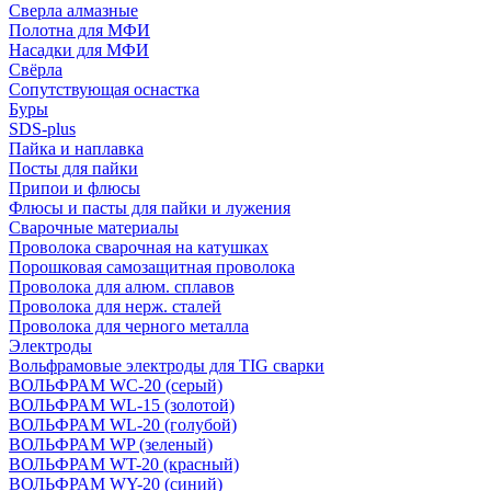
Сверла алмазные
Полотна для МФИ
Насадки для МФИ
Свёрла
Сопутствующая оснастка
Буры
SDS-plus
Пайка и наплавка
Посты для пайки
Припои и флюсы
Флюсы и пасты для пайки и лужения
Сварочные материалы
Проволока сварочная на катушках
Порошковая самозащитная проволока
Проволока для алюм. сплавов
Проволока для нерж. сталей
Проволока для черного металла
Электроды
Вольфрамовые электроды для TIG сварки
ВОЛЬФРАМ WC-20 (серый)
ВОЛЬФРАМ WL-15 (золотой)
ВОЛЬФРАМ WL-20 (голубой)
ВОЛЬФРАМ WP (зеленый)
ВОЛЬФРАМ WT-20 (красный)
ВОЛЬФРАМ WY-20 (синий)