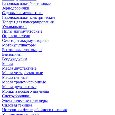
Газонокосилки бензиновые
Зернодробилки
Садовые измельчители
Газонокосилки электрические
Товары для консервирования
Умывальники
Пилы аккумуляторные
Опрыскиватели
Секаторы аккумуляторные
Мотокультиваторы
Бензиновые триммеры
Бензопилы
Воздуходувки
Масла
Масла двухтактные
Масла четырёхтактные
Масла цепные
Масла трансмиссионные
Масла двухтактные
Мойки высокого давления
Снегоуборщики
Электрические триммеры
Силовая техника
Источники бесперебойного питания
Удлинители силовые