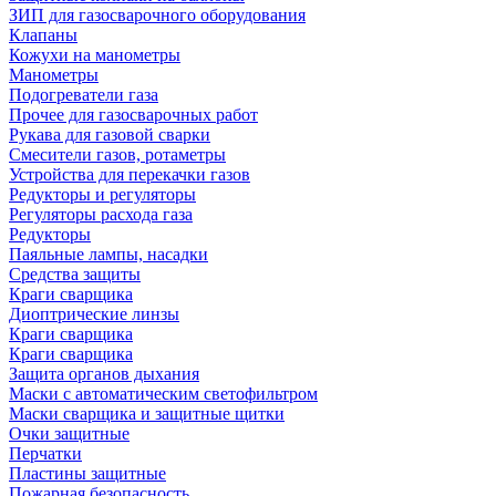
ЗИП для газосварочного оборудования
Клапаны
Кожухи на манометры
Манометры
Подогреватели газа
Прочее для газосварочных работ
Рукава для газовой сварки
Смесители газов, ротаметры
Устройства для перекачки газов
Редукторы и регуляторы
Регуляторы расхода газа
Редукторы
Паяльные лампы, насадки
Средства защиты
Краги сварщика
Диоптрические линзы
Краги сварщика
Краги сварщика
Защита органов дыхания
Маски с автоматическим светофильтром
Маски сварщика и защитные щитки
Очки защитные
Перчатки
Пластины защитные
Пожарная безопасность