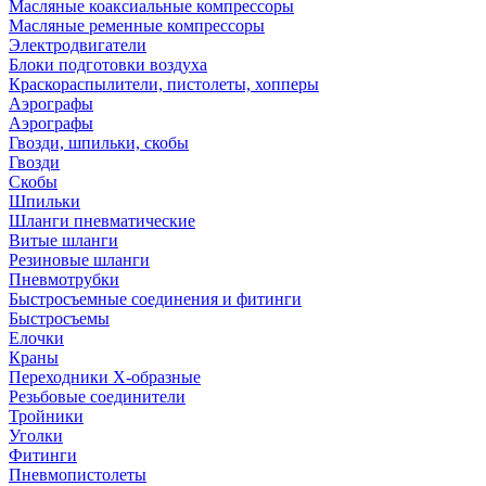
Масляные коаксиальные компрессоры
Масляные ременные компрессоры
Электродвигатели
Блоки подготовки воздуха
Краскораспылители, пистолеты, хопперы
Аэрографы
Аэрографы
Гвозди, шпильки, скобы
Гвозди
Скобы
Шпильки
Шланги пневматические
Витые шланги
Резиновые шланги
Пневмотрубки
Быстросъемные соединения и фитинги
Быстросъемы
Елочки
Краны
Переходники Х-образные
Резьбовые соединители
Тройники
Уголки
Фитинги
Пневмопистолеты