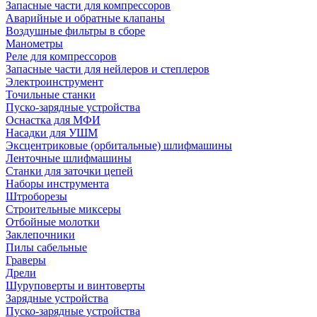
Запасные части для компрессоров
Аварийные и обратные клапаны
Воздушные фильтры в сборе
Манометры
Реле для компрессоров
Запасные части для нейлеров и степлеров
Электроинструмент
Точильные станки
Пуско-зарядные устройства
Оснастка для МФИ
Насадки для УШМ
Эксцентриковые (орбитальные) шлифмашины
Ленточные шлифмашины
Станки для заточки цепей
Наборы инструмента
Штроборезы
Строительные миксеры
Отбойные молотки
Заклепочники
Пилы сабельные
Граверы
Дрели
Шуруповерты и винтоверты
Зарядные устройства
Пуско-зарядные устройства