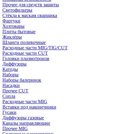
Прочее для средств защиты
Светофильтры
Стёкла к маскам сварщика
Фартуки
Хозтовары
Плиты бытовые
Жиклёры
Шланги поливочные
Расходные части MIG/TIG/CUT
Расходные части CUT
Головки плазмотронов
Диффузоры
Катоды
Наборы
Наборы балеринок
Насадки
Прочее CUT
Сопла
Расходные части MIG
Вставки под наконечники
Гусаки
Диффузоры газовые
Каналы направляющие
Прочее MIG
Сварочные наконечники