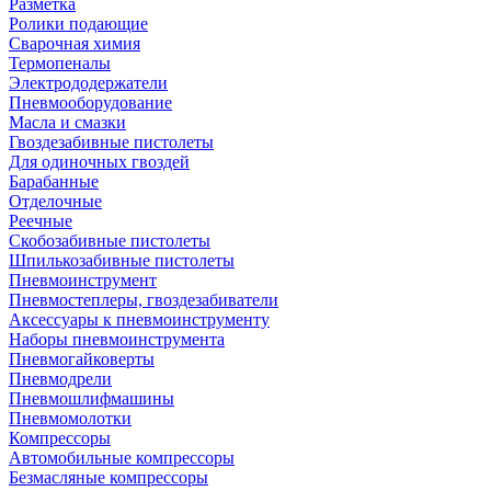
Разметка
Ролики подающие
Сварочная химия
Термопеналы
Электрододержатели
Пневмооборудование
Масла и смазки
Гвоздезабивные пистолеты
Для одиночных гвоздей
Барабанные
Отделочные
Реечные
Скобозабивные пистолеты
Шпилькозабивные пистолеты
Пневмоинструмент
Пневмостеплеры, гвоздезабиватели
Аксессуары к пневмоинструменту
Наборы пневмоинструмента
Пневмогайковерты
Пневмодрели
Пневмошлифмашины
Пневмомолотки
Компрессоры
Автомобильные компрессоры
Безмасляные компрессоры