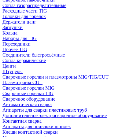
Сопла газораспределительные
Расходные части TIG
Головки для горелок
Держатели цанг
Заглушки
Кольца
Наборы для TIG
Переходники
Прочее TIG
Соединители быстросъёмные
Сопла керамические
Цанги
Штуцеры
Сварочные горелки и плазмотроны MIG/TIG/CUT
Плазмотроны CUT
Сварочные горелки MIG
Сварочные горелки TIG
Сварочное оборудование
Автоматическая сварка
Аппараты для сварки пластиковых труб
Дополнительное электросварочное оборудование
Контактная сварка
Аппараты для приварки шпилек
Клещи контактной сварки