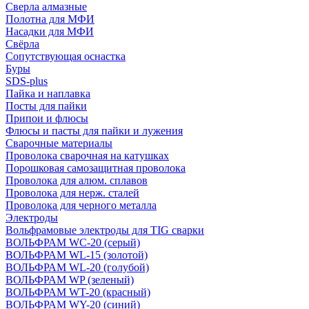
Сверла алмазные
Полотна для МФИ
Насадки для МФИ
Свёрла
Сопутствующая оснастка
Буры
SDS-plus
Пайка и наплавка
Посты для пайки
Припои и флюсы
Флюсы и пасты для пайки и лужения
Сварочные материалы
Проволока сварочная на катушках
Порошковая самозащитная проволока
Проволока для алюм. сплавов
Проволока для нерж. сталей
Проволока для черного металла
Электроды
Вольфрамовые электроды для TIG сварки
ВОЛЬФРАМ WC-20 (серый)
ВОЛЬФРАМ WL-15 (золотой)
ВОЛЬФРАМ WL-20 (голубой)
ВОЛЬФРАМ WP (зеленый)
ВОЛЬФРАМ WT-20 (красный)
ВОЛЬФРАМ WY-20 (синий)