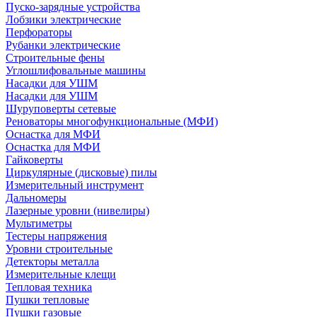
Пуско-зарядные устройства
Лобзики электрические
Перфораторы
Рубанки электрические
Строительные фены
Углошлифовальные машины
Насадки для УШМ
Насадки для УШМ
Шуруповерты сетевые
Реноваторы многофункциональные (МФИ)
Оснастка для МФИ
Оснастка для МФИ
Гайковерты
Циркулярные (дисковые) пилы
Измерительный инструмент
Дальномеры
Лазерные уровни (нивелиры)
Мультиметры
Тестеры напряжения
Уровни строительные
Детекторы металла
Измерительные клещи
Тепловая техника
Пушки тепловые
Пушки газовые