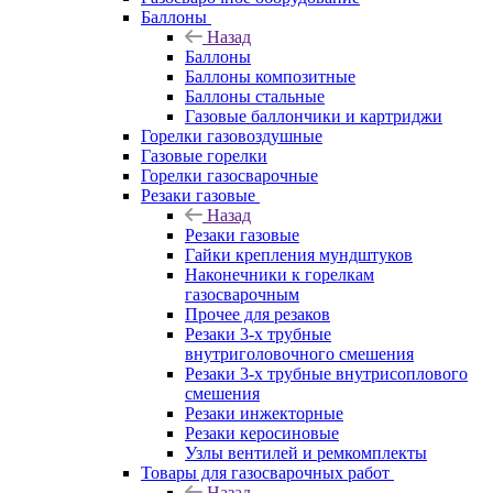
Баллоны
Назад
Баллоны
Баллоны композитные
Баллоны стальные
Газовые баллончики и картриджи
Горелки газовоздушные
Газовые горелки
Горелки газосварочные
Резаки газовые
Назад
Резаки газовые
Гайки крепления мундштуков
Наконечники к горелкам
газосварочным
Прочее для резаков
Резаки 3-х трубные
внутриголовочного смешения
Резаки 3-х трубные внутрисоплового
смешения
Резаки инжекторные
Резаки керосиновые
Узлы вентилей и ремкомплекты
Товары для газосварочных работ
Назад