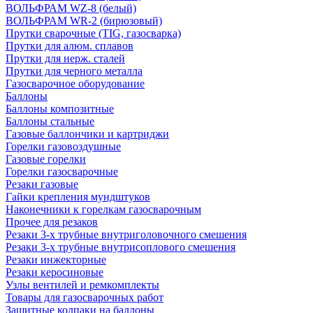
ВОЛЬФРАМ WZ-8 (белый)
ВОЛЬФРАМ WR-2 (бирюзовый)
Прутки сварочные (TIG, газосварка)
Прутки для алюм. сплавов
Прутки для нерж. сталей
Прутки для черного металла
Газосварочное оборудование
Баллоны
Баллоны композитные
Баллоны стальные
Газовые баллончики и картриджи
Горелки газовоздушные
Газовые горелки
Горелки газосварочные
Резаки газовые
Гайки крепления мундштуков
Наконечники к горелкам газосварочным
Прочее для резаков
Резаки 3-х трубные внутриголовочного смешения
Резаки 3-х трубные внутрисоплового смешения
Резаки инжекторные
Резаки керосиновые
Узлы вентилей и ремкомплекты
Товары для газосварочных работ
Защитные колпаки на баллоны