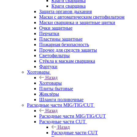
Краги сварщика
Краги сварщика
Защита органов дыхания
Маски с автоматическим светофильтром
Маски сварщика и защитные щитки
Очки защитные
Перчатки
Пластины защитные
Пожарная безопасность
Прочее для средств защиты
Светофильтры
Стёкла к маскам сварщика
Фартуки
Хозтовары
Назад
Хозтовары
Плиты бытовые
Жиклёры
Шланги поливочные
Расходные части MIG/TIG/CUT
Назад
Расходные части MIG/TIG/CUT
Расходные части CUT
Назад
Расходные части CUT