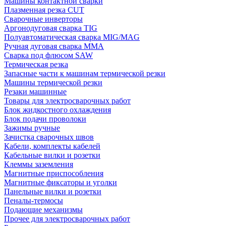
Машины контактной сварки
Плазменная резка CUT
Сварочные инверторы
Аргонодуговая сварка TIG
Полуавтоматическая сварка MIG/MAG
Ручная дуговая сварка MMA
Сварка под флюсом SAW
Термическая резка
Запасные части к машинам термической резки
Машины термической резки
Резаки машинные
Товары для электросварочных работ
Блок жидкостного охлаждения
Блок подачи проволоки
Зажимы ручные
Зачистка сварочных швов
Кабели, комплекты кабелей
Кабельные вилки и розетки
Клеммы заземления
Магнитные приспособления
Магнитные фиксаторы и уголки
Панельные вилки и розетки
Пеналы-термосы
Подающие механизмы
Прочее для электросварочных работ