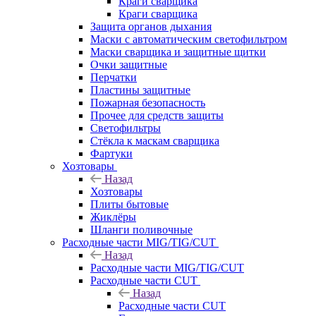
Краги сварщика
Краги сварщика
Защита органов дыхания
Маски с автоматическим светофильтром
Маски сварщика и защитные щитки
Очки защитные
Перчатки
Пластины защитные
Пожарная безопасность
Прочее для средств защиты
Светофильтры
Стёкла к маскам сварщика
Фартуки
Хозтовары
Назад
Хозтовары
Плиты бытовые
Жиклёры
Шланги поливочные
Расходные части MIG/TIG/CUT
Назад
Расходные части MIG/TIG/CUT
Расходные части CUT
Назад
Расходные части CUT