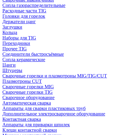
Сопла газораспределительные
Расходные части TIG
Головки для горелок
Держатели цанг
Заглушки
Кольца
Наборы для TIG
Переходники
Прочее TIG
Соединители быстросъёмные
Сопла керамические
Цанги
Штуцеры
Сварочные горелки и плазмотроны MIG/TIG/CUT
Плазмотроны CUT
Сварочные горелки MIG
Сварочные горелки TIG
Сварочное оборудование
Автоматическая сварка
Аппараты для сварки пластиковых труб
Дополнительное электросварочное оборудование
Контактная сварка
Аппараты для приварки шпилек
Клещи контактной сварки