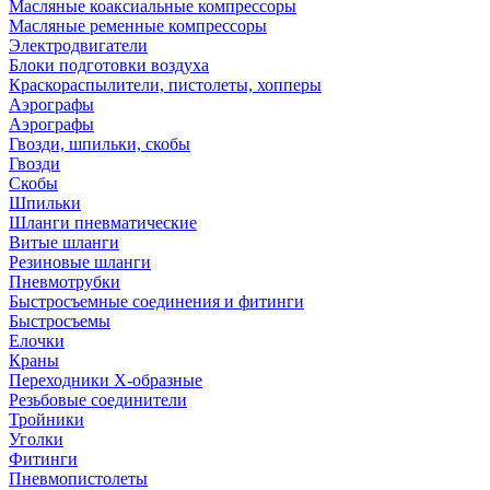
Масляные коаксиальные компрессоры
Масляные ременные компрессоры
Электродвигатели
Блоки подготовки воздуха
Краскораспылители, пистолеты, хопперы
Аэрографы
Аэрографы
Гвозди, шпильки, скобы
Гвозди
Скобы
Шпильки
Шланги пневматические
Витые шланги
Резиновые шланги
Пневмотрубки
Быстросъемные соединения и фитинги
Быстросъемы
Елочки
Краны
Переходники Х-образные
Резьбовые соединители
Тройники
Уголки
Фитинги
Пневмопистолеты