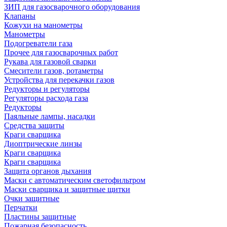
ЗИП для газосварочного оборудования
Клапаны
Кожухи на манометры
Манометры
Подогреватели газа
Прочее для газосварочных работ
Рукава для газовой сварки
Смесители газов, ротаметры
Устройства для перекачки газов
Редукторы и регуляторы
Регуляторы расхода газа
Редукторы
Паяльные лампы, насадки
Средства защиты
Краги сварщика
Диоптрические линзы
Краги сварщика
Краги сварщика
Защита органов дыхания
Маски с автоматическим светофильтром
Маски сварщика и защитные щитки
Очки защитные
Перчатки
Пластины защитные
Пожарная безопасность