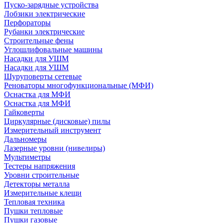
Пуско-зарядные устройства
Лобзики электрические
Перфораторы
Рубанки электрические
Строительные фены
Углошлифовальные машины
Насадки для УШМ
Насадки для УШМ
Шуруповерты сетевые
Реноваторы многофункциональные (МФИ)
Оснастка для МФИ
Оснастка для МФИ
Гайковерты
Циркулярные (дисковые) пилы
Измерительный инструмент
Дальномеры
Лазерные уровни (нивелиры)
Мультиметры
Тестеры напряжения
Уровни строительные
Детекторы металла
Измерительные клещи
Тепловая техника
Пушки тепловые
Пушки газовые