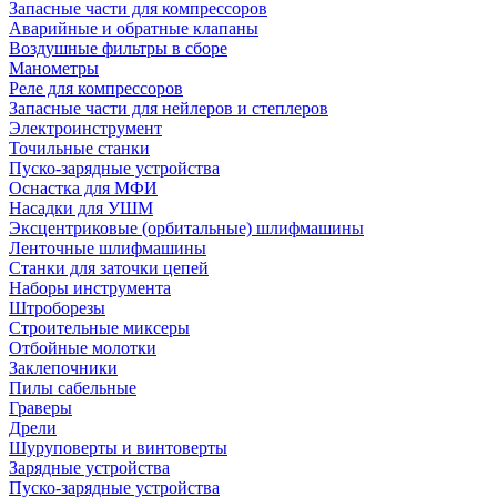
Запасные части для компрессоров
Аварийные и обратные клапаны
Воздушные фильтры в сборе
Манометры
Реле для компрессоров
Запасные части для нейлеров и степлеров
Электроинструмент
Точильные станки
Пуско-зарядные устройства
Оснастка для МФИ
Насадки для УШМ
Эксцентриковые (орбитальные) шлифмашины
Ленточные шлифмашины
Станки для заточки цепей
Наборы инструмента
Штроборезы
Строительные миксеры
Отбойные молотки
Заклепочники
Пилы сабельные
Граверы
Дрели
Шуруповерты и винтоверты
Зарядные устройства
Пуско-зарядные устройства