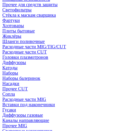
Прочее для средств защиты
Светофильтры
Стёкла к маскам сварщика
Фартуки
Хозтовары
Плиты бытовые
Жиклёры
Шланги поливочные
Расходные части MIG/TIG/CUT
Расходные части CUT
Головки плазмотронов
Диффузоры
Катоды
Наборы
Наборы балеринок
Насадки
Прочее CUT
Сопла
Расходные части MIG
Вставки под наконечники
Гусаки
Диффузоры газовые
Каналы направляющие
Прочее MIG
Сварочные наконечники