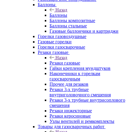
Баллоны
Назад
Баллоны
Баллоны композитные
Баллоны стальные
Газовые баллончики и картриджи
Горелки газовоздушные
Газовые горелки
Горелки газосварочные
Резаки газовые
Назад
Резаки газовые
Гайки крепления мундштуков
Наконечники к горелкам
газосварочным
Прочее для резаков
Резаки 3-х трубные
внутриголовочного смешения
Резаки 3-х трубные внутрисоплового
смешения
Резаки инжекторные
Резаки керосиновые
Узлы вентилей и ремкомплекты
Товары для газосварочных работ
Назад