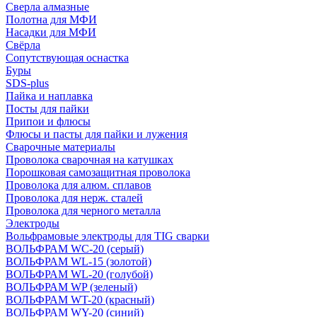
Сверла алмазные
Полотна для МФИ
Насадки для МФИ
Свёрла
Сопутствующая оснастка
Буры
SDS-plus
Пайка и наплавка
Посты для пайки
Припои и флюсы
Флюсы и пасты для пайки и лужения
Сварочные материалы
Проволока сварочная на катушках
Порошковая самозащитная проволока
Проволока для алюм. сплавов
Проволока для нерж. сталей
Проволока для черного металла
Электроды
Вольфрамовые электроды для TIG сварки
ВОЛЬФРАМ WC-20 (серый)
ВОЛЬФРАМ WL-15 (золотой)
ВОЛЬФРАМ WL-20 (голубой)
ВОЛЬФРАМ WP (зеленый)
ВОЛЬФРАМ WT-20 (красный)
ВОЛЬФРАМ WY-20 (синий)