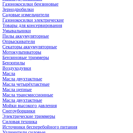
Газонокосилки бензиновые
Зернодробилки
Садовые измельчители
Газонокосилки электрические
Товары для консервирования
Умывальники
Пилы аккумуляторные
Опрыскиватели
Секаторы аккумуляторные
Мотокультиваторы
Бензиновые триммеры
Бензопилы
Воздуходувки
Масла
Масла двухтактные
Масла четырёхтактные
Масла цепные
Масла трансмиссионные
Масла двухтактные
Мойки высокого давления
Снегоуборщики
Электрические триммеры
Силовая техника
Источники бесперебойного питания
Удлинители силовые