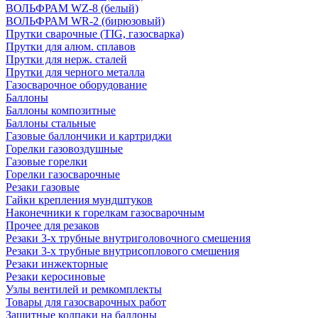
ВОЛЬФРАМ WZ-8 (белый)
ВОЛЬФРАМ WR-2 (бирюзовый)
Прутки сварочные (TIG, газосварка)
Прутки для алюм. сплавов
Прутки для нерж. сталей
Прутки для черного металла
Газосварочное оборудование
Баллоны
Баллоны композитные
Баллоны стальные
Газовые баллончики и картриджи
Горелки газовоздушные
Газовые горелки
Горелки газосварочные
Резаки газовые
Гайки крепления мундштуков
Наконечники к горелкам газосварочным
Прочее для резаков
Резаки 3-х трубные внутриголовочного смешения
Резаки 3-х трубные внутрисоплового смешения
Резаки инжекторные
Резаки керосиновые
Узлы вентилей и ремкомплекты
Товары для газосварочных работ
Защитные колпаки на баллоны