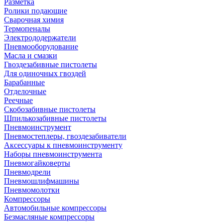
Разметка
Ролики подающие
Сварочная химия
Термопеналы
Электрододержатели
Пневмооборудование
Масла и смазки
Гвоздезабивные пистолеты
Для одиночных гвоздей
Барабанные
Отделочные
Реечные
Скобозабивные пистолеты
Шпилькозабивные пистолеты
Пневмоинструмент
Пневмостеплеры, гвоздезабиватели
Аксессуары к пневмоинструменту
Наборы пневмоинструмента
Пневмогайковерты
Пневмодрели
Пневмошлифмашины
Пневмомолотки
Компрессоры
Автомобильные компрессоры
Безмасляные компрессоры