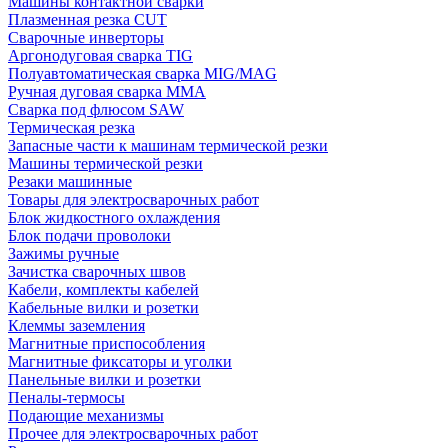
Машины контактной сварки
Плазменная резка CUT
Сварочные инверторы
Аргонодуговая сварка TIG
Полуавтоматическая сварка MIG/MAG
Ручная дуговая сварка MMA
Сварка под флюсом SAW
Термическая резка
Запасные части к машинам термической резки
Машины термической резки
Резаки машинные
Товары для электросварочных работ
Блок жидкостного охлаждения
Блок подачи проволоки
Зажимы ручные
Зачистка сварочных швов
Кабели, комплекты кабелей
Кабельные вилки и розетки
Клеммы заземления
Магнитные приспособления
Магнитные фиксаторы и уголки
Панельные вилки и розетки
Пеналы-термосы
Подающие механизмы
Прочее для электросварочных работ