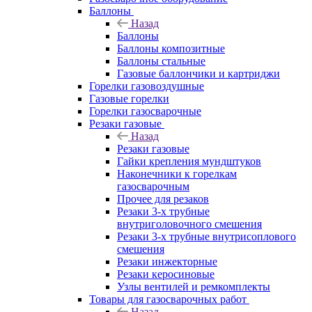
Баллоны
Назад
Баллоны
Баллоны композитные
Баллоны стальные
Газовые баллончики и картриджи
Горелки газовоздушные
Газовые горелки
Горелки газосварочные
Резаки газовые
Назад
Резаки газовые
Гайки крепления мундштуков
Наконечники к горелкам
газосварочным
Прочее для резаков
Резаки 3-х трубные
внутриголовочного смешения
Резаки 3-х трубные внутрисоплового
смешения
Резаки инжекторные
Резаки керосиновые
Узлы вентилей и ремкомплекты
Товары для газосварочных работ
Назад