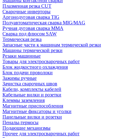
Машины контактной сварки
Плазменная резка CUT
Сварочные инверторы
Аргонодуговая сварка TIG
Полуавтоматическая сварка MIG/MAG
Ручная дуговая сварка MMA
Сварка под флюсом SAW
Термическая резка
Запасные части к машинам термической резки
Машины термической резки
Резаки машинные
Товары для электросварочных работ
Блок жидкостного охлаждения
Блок подачи проволоки
Зажимы ручные
Зачистка сварочных швов
Кабели, комплекты кабелей
Кабельные вилки и розетки
Клеммы заземления
Магнитные приспособления
Магнитные фиксаторы и уголки
Панельные вилки и розетки
Пеналы-термосы
Подающие механизмы
Прочее для электросварочных работ