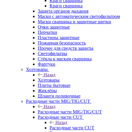
Краги сварщика
Краги сварщика
Защита органов дыхания
Маски с автоматическим светофильтром
Маски сварщика и защитные щитки
Очки защитные
Перчатки
Пластины защитные
Пожарная безопасность
Прочее для средств защиты
Светофильтры
Стёкла к маскам сварщика
Фартуки
Хозтовары
Назад
Хозтовары
Плиты бытовые
Жиклёры
Шланги поливочные
Расходные части MIG/TIG/CUT
Назад
Расходные части MIG/TIG/CUT
Расходные части CUT
Назад
Расходные части CUT