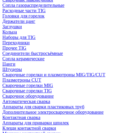
Сопла газораспределительные
Расходные части TIG
Головки для горелок
Держатели цанг
Заглушки
Кольца
Наборы для TIG
Переходники
Прочее TIG
Соединители быстросъёмные
Сопла керамические
Цанги
Штуцеры
Сварочные горелки и плазмотроны MIG/TIG/CUT
Плазмотроны CUT
Сварочные горелки MIG
Сварочные горелки TIG
Сварочное оборудование
Автоматическая сварка
Аппараты для сварки пластиковых труб
Дополнительное электросварочное оборудование
Контактная сварка
Аппараты для приварки шпилек
Клещи контактной сварки