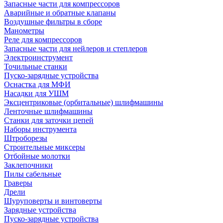
Запасные части для компрессоров
Аварийные и обратные клапаны
Воздушные фильтры в сборе
Манометры
Реле для компрессоров
Запасные части для нейлеров и степлеров
Электроинструмент
Точильные станки
Пуско-зарядные устройства
Оснастка для МФИ
Насадки для УШМ
Эксцентриковые (орбитальные) шлифмашины
Ленточные шлифмашины
Станки для заточки цепей
Наборы инструмента
Штроборезы
Строительные миксеры
Отбойные молотки
Заклепочники
Пилы сабельные
Граверы
Дрели
Шуруповерты и винтоверты
Зарядные устройства
Пуско-зарядные устройства