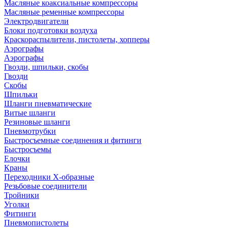
Масляные коаксиальные компрессоры
Масляные ременные компрессоры
Электродвигатели
Блоки подготовки воздуха
Краскораспылители, пистолеты, хопперы
Аэрографы
Аэрографы
Гвозди, шпильки, скобы
Гвозди
Скобы
Шпильки
Шланги пневматические
Витые шланги
Резиновые шланги
Пневмотрубки
Быстросъемные соединения и фитинги
Быстросъемы
Елочки
Краны
Переходники Х-образные
Резьбовые соединители
Тройники
Уголки
Фитинги
Пневмопистолеты