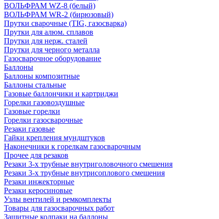
ВОЛЬФРАМ WZ-8 (белый)
ВОЛЬФРАМ WR-2 (бирюзовый)
Прутки сварочные (TIG, газосварка)
Прутки для алюм. сплавов
Прутки для нерж. сталей
Прутки для черного металла
Газосварочное оборудование
Баллоны
Баллоны композитные
Баллоны стальные
Газовые баллончики и картриджи
Горелки газовоздушные
Газовые горелки
Горелки газосварочные
Резаки газовые
Гайки крепления мундштуков
Наконечники к горелкам газосварочным
Прочее для резаков
Резаки 3-х трубные внутриголовочного смешения
Резаки 3-х трубные внутрисоплового смешения
Резаки инжекторные
Резаки керосиновые
Узлы вентилей и ремкомплекты
Товары для газосварочных работ
Защитные колпаки на баллоны