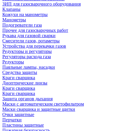
ЗИП для газосварочного оборудования
Клапаны
Кожухи на манометры
Манометры
Подогреватели газа
Прочее для газосварочных работ
Рукава для газовой сварки
Смесители газов, ротаметры
Устройства для перекачки газов
Редукторы и регуляторы
Регуляторы расхода газа
Редукторы
Паяльные лампы, насадки
Средства защиты
Краги сварщика
Диоптрические линзы
Краги сварщика
Краги сварщика
Защита органов дыхания
Маски с автоматическим светофильтром
Маски сварщика и защитные щитки
Очки защитные
Перчатки
Пластины защитные
Пожарная безопасность