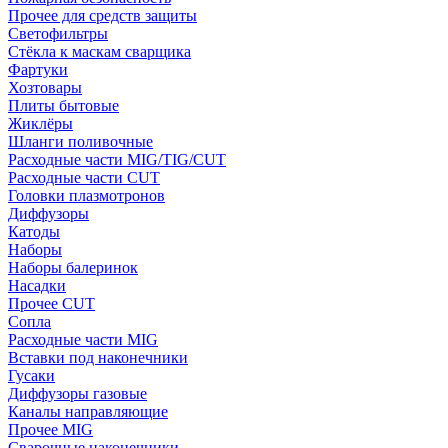
Прочее для средств защиты
Светофильтры
Стёкла к маскам сварщика
Фартуки
Хозтовары
Плиты бытовые
Жиклёры
Шланги поливочные
Расходные части MIG/TIG/CUT
Расходные части CUT
Головки плазмотронов
Диффузоры
Катоды
Наборы
Наборы балеринок
Насадки
Прочее CUT
Сопла
Расходные части MIG
Вставки под наконечники
Гусаки
Диффузоры газовые
Каналы направляющие
Прочее MIG
Сварочные наконечники