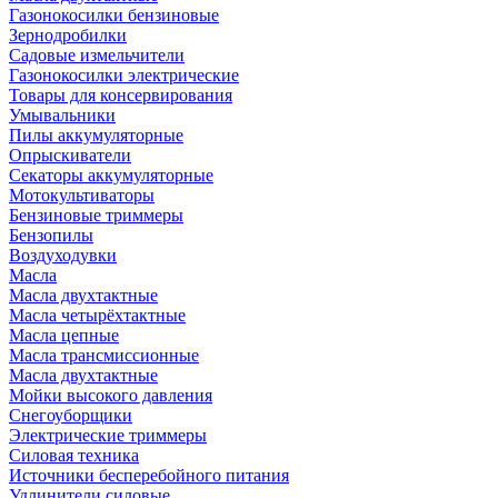
Газонокосилки бензиновые
Зернодробилки
Садовые измельчители
Газонокосилки электрические
Товары для консервирования
Умывальники
Пилы аккумуляторные
Опрыскиватели
Секаторы аккумуляторные
Мотокультиваторы
Бензиновые триммеры
Бензопилы
Воздуходувки
Масла
Масла двухтактные
Масла четырёхтактные
Масла цепные
Масла трансмиссионные
Масла двухтактные
Мойки высокого давления
Снегоуборщики
Электрические триммеры
Силовая техника
Источники бесперебойного питания
Удлинители силовые