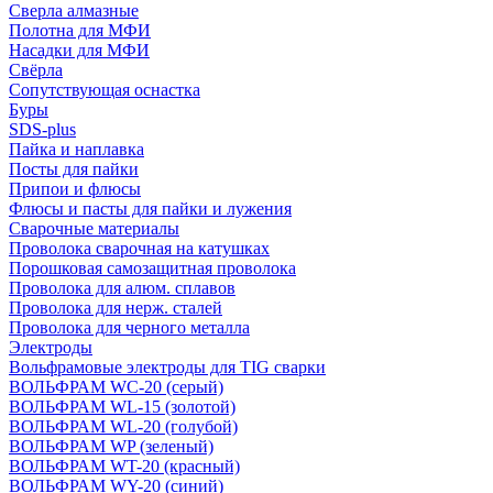
Сверла алмазные
Полотна для МФИ
Насадки для МФИ
Свёрла
Сопутствующая оснастка
Буры
SDS-plus
Пайка и наплавка
Посты для пайки
Припои и флюсы
Флюсы и пасты для пайки и лужения
Сварочные материалы
Проволока сварочная на катушках
Порошковая самозащитная проволока
Проволока для алюм. сплавов
Проволока для нерж. сталей
Проволока для черного металла
Электроды
Вольфрамовые электроды для TIG сварки
ВОЛЬФРАМ WC-20 (серый)
ВОЛЬФРАМ WL-15 (золотой)
ВОЛЬФРАМ WL-20 (голубой)
ВОЛЬФРАМ WP (зеленый)
ВОЛЬФРАМ WT-20 (красный)
ВОЛЬФРАМ WY-20 (синий)