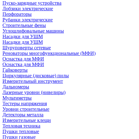
Пуско-зарядные устройства
Лобзики электрические
Перфораторы
Рубанки электрические
Строительные фены
Углошлифовальные машины
Насадки для УШМ
Насадки для УШМ
Шуруповерты сетевые
Реноваторы многофункциональные (МФИ)
Оснастка для МФИ
Оснастка для МФИ
Гайковерты
Циркулярные (дисковые) пилы
Измерительный инструмент
Дальномеры
Лазерные уровни (нивелиры)
Мультиметры
Тестеры напряжения
Уровни строительные
Детекторы металла
Измерительные клещи
Тепловая техника
Пушки тепловые
Пушки газовые