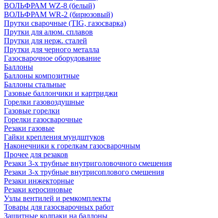
ВОЛЬФРАМ WZ-8 (белый)
ВОЛЬФРАМ WR-2 (бирюзовый)
Прутки сварочные (TIG, газосварка)
Прутки для алюм. сплавов
Прутки для нерж. сталей
Прутки для черного металла
Газосварочное оборудование
Баллоны
Баллоны композитные
Баллоны стальные
Газовые баллончики и картриджи
Горелки газовоздушные
Газовые горелки
Горелки газосварочные
Резаки газовые
Гайки крепления мундштуков
Наконечники к горелкам газосварочным
Прочее для резаков
Резаки 3-х трубные внутриголовочного смешения
Резаки 3-х трубные внутрисоплового смешения
Резаки инжекторные
Резаки керосиновые
Узлы вентилей и ремкомплекты
Товары для газосварочных работ
Защитные колпаки на баллоны