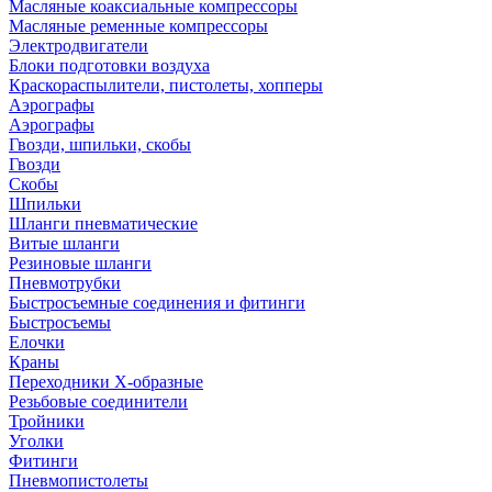
Масляные коаксиальные компрессоры
Масляные ременные компрессоры
Электродвигатели
Блоки подготовки воздуха
Краскораспылители, пистолеты, хопперы
Аэрографы
Аэрографы
Гвозди, шпильки, скобы
Гвозди
Скобы
Шпильки
Шланги пневматические
Витые шланги
Резиновые шланги
Пневмотрубки
Быстросъемные соединения и фитинги
Быстросъемы
Елочки
Краны
Переходники Х-образные
Резьбовые соединители
Тройники
Уголки
Фитинги
Пневмопистолеты