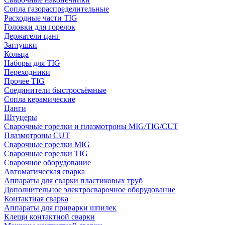
Сопла газораспределительные
Расходные части TIG
Головки для горелок
Держатели цанг
Заглушки
Кольца
Наборы для TIG
Переходники
Прочее TIG
Соединители быстросъёмные
Сопла керамические
Цанги
Штуцеры
Сварочные горелки и плазмотроны MIG/TIG/CUT
Плазмотроны CUT
Сварочные горелки MIG
Сварочные горелки TIG
Сварочное оборудование
Автоматическая сварка
Аппараты для сварки пластиковых труб
Дополнительное электросварочное оборудование
Контактная сварка
Аппараты для приварки шпилек
Клещи контактной сварки