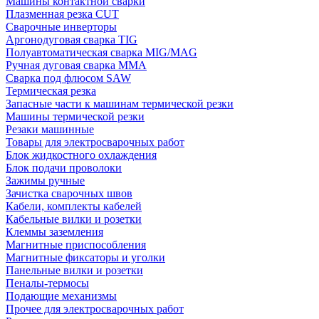
Машины контактной сварки
Плазменная резка CUT
Сварочные инверторы
Аргонодуговая сварка TIG
Полуавтоматическая сварка MIG/MAG
Ручная дуговая сварка MMA
Сварка под флюсом SAW
Термическая резка
Запасные части к машинам термической резки
Машины термической резки
Резаки машинные
Товары для электросварочных работ
Блок жидкостного охлаждения
Блок подачи проволоки
Зажимы ручные
Зачистка сварочных швов
Кабели, комплекты кабелей
Кабельные вилки и розетки
Клеммы заземления
Магнитные приспособления
Магнитные фиксаторы и уголки
Панельные вилки и розетки
Пеналы-термосы
Подающие механизмы
Прочее для электросварочных работ