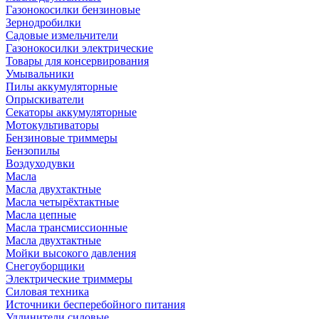
Газонокосилки бензиновые
Зернодробилки
Садовые измельчители
Газонокосилки электрические
Товары для консервирования
Умывальники
Пилы аккумуляторные
Опрыскиватели
Секаторы аккумуляторные
Мотокультиваторы
Бензиновые триммеры
Бензопилы
Воздуходувки
Масла
Масла двухтактные
Масла четырёхтактные
Масла цепные
Масла трансмиссионные
Масла двухтактные
Мойки высокого давления
Снегоуборщики
Электрические триммеры
Силовая техника
Источники бесперебойного питания
Удлинители силовые