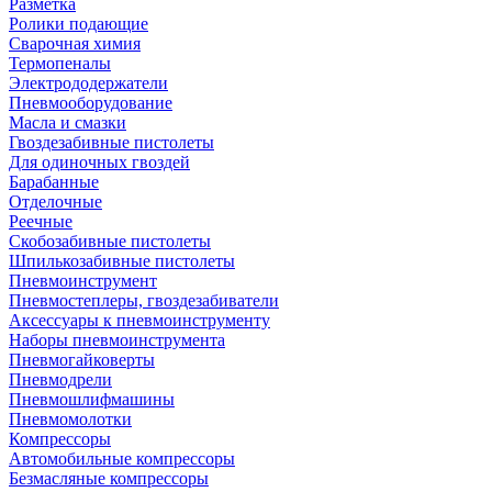
Разметка
Ролики подающие
Сварочная химия
Термопеналы
Электрододержатели
Пневмооборудование
Масла и смазки
Гвоздезабивные пистолеты
Для одиночных гвоздей
Барабанные
Отделочные
Реечные
Скобозабивные пистолеты
Шпилькозабивные пистолеты
Пневмоинструмент
Пневмостеплеры, гвоздезабиватели
Аксессуары к пневмоинструменту
Наборы пневмоинструмента
Пневмогайковерты
Пневмодрели
Пневмошлифмашины
Пневмомолотки
Компрессоры
Автомобильные компрессоры
Безмасляные компрессоры