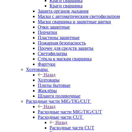
Краги сварщика
Краги сварщика
Защита органов дыхания
Маски с автоматическим светофильтром
Маски сварщика и защитные щитки
Очки защитные
Перчатки
Пластины защитные
Пожарная безопасность
Прочее для средств защиты
Светофильтры
Стёкла к маскам сварщика
Фартуки
Хозтовары
Назад
Хозтовары
Плиты бытовые
Жиклёры
Шланги поливочные
Расходные части MIG/TIG/CUT
Назад
Расходные части MIG/TIG/CUT
Расходные части CUT
Назад
Расходные части CUT