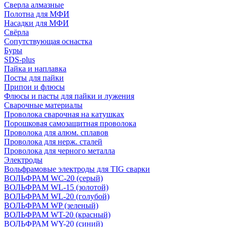
Сверла алмазные
Полотна для МФИ
Насадки для МФИ
Свёрла
Сопутствующая оснастка
Буры
SDS-plus
Пайка и наплавка
Посты для пайки
Припои и флюсы
Флюсы и пасты для пайки и лужения
Сварочные материалы
Проволока сварочная на катушках
Порошковая самозащитная проволока
Проволока для алюм. сплавов
Проволока для нерж. сталей
Проволока для черного металла
Электроды
Вольфрамовые электроды для TIG сварки
ВОЛЬФРАМ WC-20 (серый)
ВОЛЬФРАМ WL-15 (золотой)
ВОЛЬФРАМ WL-20 (голубой)
ВОЛЬФРАМ WP (зеленый)
ВОЛЬФРАМ WT-20 (красный)
ВОЛЬФРАМ WY-20 (синий)