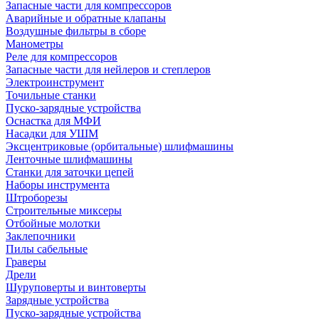
Запасные части для компрессоров
Аварийные и обратные клапаны
Воздушные фильтры в сборе
Манометры
Реле для компрессоров
Запасные части для нейлеров и степлеров
Электроинструмент
Точильные станки
Пуско-зарядные устройства
Оснастка для МФИ
Насадки для УШМ
Эксцентриковые (орбитальные) шлифмашины
Ленточные шлифмашины
Станки для заточки цепей
Наборы инструмента
Штроборезы
Строительные миксеры
Отбойные молотки
Заклепочники
Пилы сабельные
Граверы
Дрели
Шуруповерты и винтоверты
Зарядные устройства
Пуско-зарядные устройства