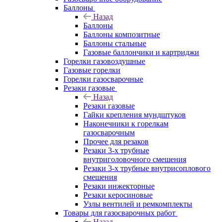
Баллоны
Назад
Баллоны
Баллоны композитные
Баллоны стальные
Газовые баллончики и картриджи
Горелки газовоздушные
Газовые горелки
Горелки газосварочные
Резаки газовые
Назад
Резаки газовые
Гайки крепления мундштуков
Наконечники к горелкам
газосварочным
Прочее для резаков
Резаки 3-х трубные
внутриголовочного смешения
Резаки 3-х трубные внутрисоплового
смешения
Резаки инжекторные
Резаки керосиновые
Узлы вентилей и ремкомплекты
Товары для газосварочных работ
Назад