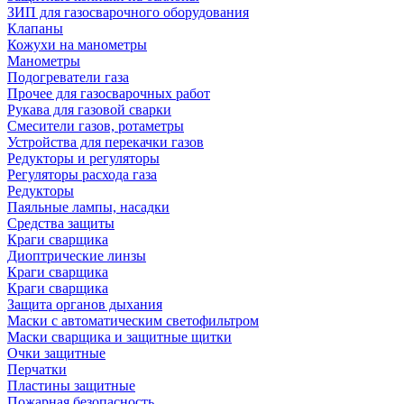
ЗИП для газосварочного оборудования
Клапаны
Кожухи на манометры
Манометры
Подогреватели газа
Прочее для газосварочных работ
Рукава для газовой сварки
Смесители газов, ротаметры
Устройства для перекачки газов
Редукторы и регуляторы
Регуляторы расхода газа
Редукторы
Паяльные лампы, насадки
Средства защиты
Краги сварщика
Диоптрические линзы
Краги сварщика
Краги сварщика
Защита органов дыхания
Маски с автоматическим светофильтром
Маски сварщика и защитные щитки
Очки защитные
Перчатки
Пластины защитные
Пожарная безопасность