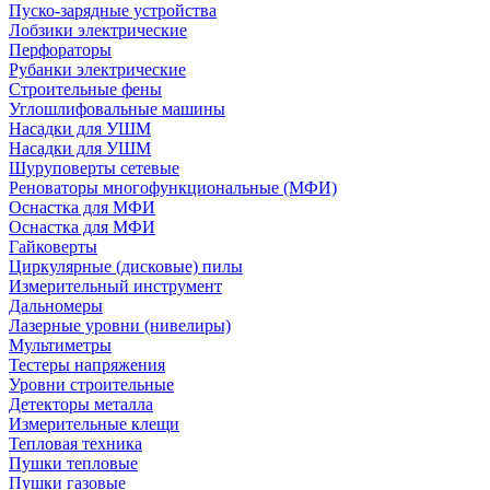
Пуско-зарядные устройства
Лобзики электрические
Перфораторы
Рубанки электрические
Строительные фены
Углошлифовальные машины
Насадки для УШМ
Насадки для УШМ
Шуруповерты сетевые
Реноваторы многофункциональные (МФИ)
Оснастка для МФИ
Оснастка для МФИ
Гайковерты
Циркулярные (дисковые) пилы
Измерительный инструмент
Дальномеры
Лазерные уровни (нивелиры)
Мультиметры
Тестеры напряжения
Уровни строительные
Детекторы металла
Измерительные клещи
Тепловая техника
Пушки тепловые
Пушки газовые