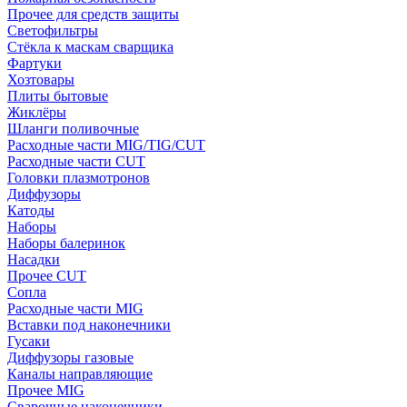
Прочее для средств защиты
Светофильтры
Стёкла к маскам сварщика
Фартуки
Хозтовары
Плиты бытовые
Жиклёры
Шланги поливочные
Расходные части MIG/TIG/CUT
Расходные части CUT
Головки плазмотронов
Диффузоры
Катоды
Наборы
Наборы балеринок
Насадки
Прочее CUT
Сопла
Расходные части MIG
Вставки под наконечники
Гусаки
Диффузоры газовые
Каналы направляющие
Прочее MIG
Сварочные наконечники