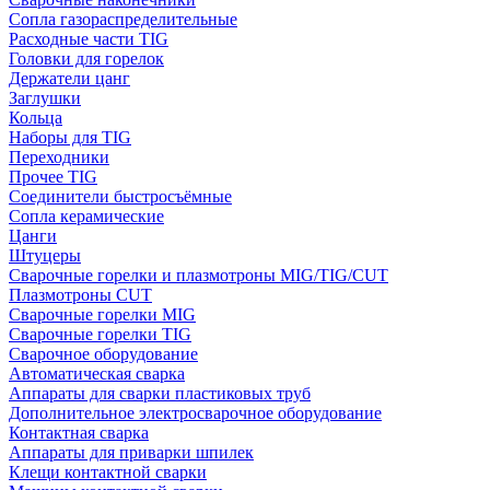
Сопла газораспределительные
Расходные части TIG
Головки для горелок
Держатели цанг
Заглушки
Кольца
Наборы для TIG
Переходники
Прочее TIG
Соединители быстросъёмные
Сопла керамические
Цанги
Штуцеры
Сварочные горелки и плазмотроны MIG/TIG/CUT
Плазмотроны CUT
Сварочные горелки MIG
Сварочные горелки TIG
Сварочное оборудование
Автоматическая сварка
Аппараты для сварки пластиковых труб
Дополнительное электросварочное оборудование
Контактная сварка
Аппараты для приварки шпилек
Клещи контактной сварки