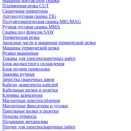
Машины контактной сварки
Плазменная резка CUT
Сварочные инверторы
Аргонодуговая сварка TIG
Полуавтоматическая сварка MIG/MAG
Ручная дуговая сварка MMA
Сварка под флюсом SAW
Термическая резка
Запасные части к машинам термической резки
Машины термической резки
Резаки машинные
Товары для электросварочных работ
Блок жидкостного охлаждения
Блок подачи проволоки
Зажимы ручные
Зачистка сварочных швов
Кабели, комплекты кабелей
Кабельные вилки и розетки
Клеммы заземления
Магнитные приспособления
Магнитные фиксаторы и уголки
Панельные вилки и розетки
Пеналы-термосы
Подающие механизмы
Прочее для электросварочных работ