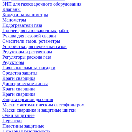
ЗИП для газосварочного оборудования
Клапаны
Кожухи на манометры
Манометры
Подогреватели газа
Прочее для газосварочных работ
Рукава для газовой сварки
Смесители газов, ротаметры
Устройства для перекачки газов
Редукторы и регуляторы
Регуляторы расхода газа
Редукторы
Паяльные лампы, насадки
Средства защиты
Краги сварщика
Диоптрические линзы
Краги сварщика
Краги сварщика
Защита органов дыхания
Маски с автоматическим светофильтром
Маски сварщика и защитные щитки
Очки защитные
Перчатки
Пластины защитные
Пожарная безопасность