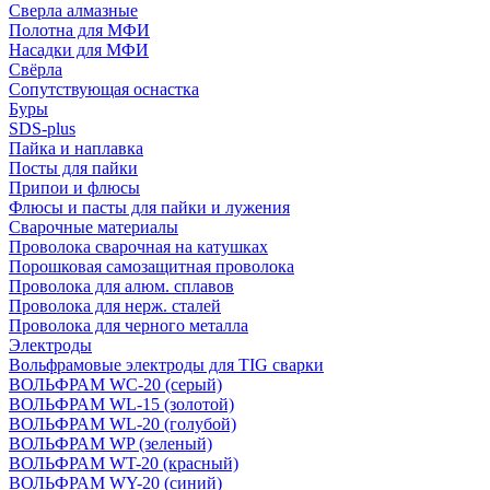
Сверла алмазные
Полотна для МФИ
Насадки для МФИ
Свёрла
Сопутствующая оснастка
Буры
SDS-plus
Пайка и наплавка
Посты для пайки
Припои и флюсы
Флюсы и пасты для пайки и лужения
Сварочные материалы
Проволока сварочная на катушках
Порошковая самозащитная проволока
Проволока для алюм. сплавов
Проволока для нерж. сталей
Проволока для черного металла
Электроды
Вольфрамовые электроды для TIG сварки
ВОЛЬФРАМ WC-20 (серый)
ВОЛЬФРАМ WL-15 (золотой)
ВОЛЬФРАМ WL-20 (голубой)
ВОЛЬФРАМ WP (зеленый)
ВОЛЬФРАМ WT-20 (красный)
ВОЛЬФРАМ WY-20 (синий)