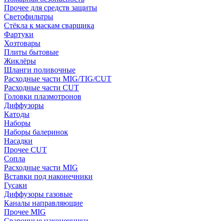
Прочее для средств защиты
Светофильтры
Стёкла к маскам сварщика
Фартуки
Хозтовары
Плиты бытовые
Жиклёры
Шланги поливочные
Расходные части MIG/TIG/CUT
Расходные части CUT
Головки плазмотронов
Диффузоры
Катоды
Наборы
Наборы балеринок
Насадки
Прочее CUT
Сопла
Расходные части MIG
Вставки под наконечники
Гусаки
Диффузоры газовые
Каналы направляющие
Прочее MIG
Сварочные наконечники