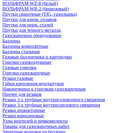
ВОЛЬФРАМ WZ-8 (белый)
ВОЛЬФРАМ WR-2 (бирюзовый)
Прутки сварочные (TIG, газосварка)
Прутки для алюм. сплавов
Прутки для нерж. сталей
Прутки для черного металла
Газосварочное оборудование
Баллоны
Баллоны композитные
Баллоны стальные
Газовые баллончики и картриджи
Горелки газовоздушные
Газовые горелки
Горелки газосварочные
Резаки газовые
Гайки крепления мундштуков
Наконечники к горелкам газосварочным
Прочее для резаков
Резаки 3-х трубные внутриголовочного смешения
Резаки 3-х трубные внутрисоплового смешения
Резаки инжекторные
Резаки керосиновые
Узлы вентилей и ремкомплекты
Товары для газосварочных работ
Защитные колпаки на баллоны