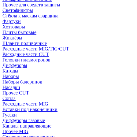
Прочее для средств защиты
Светофильтры
Стёкла к маскам сварщика
Фартуки
Хозтовары
Плиты бытовые
Жиклёры
Шланги поливочные
Расходные части MIG/TIG/CUT
Расходные части CUT
Головки плазмотронов
Диффузоры
Катоды
Наборы
Наборы балеринок
Насадки
Прочее CUT
Сопла
Расходные части MIG
Вставки под наконечники
Гусаки
Диффузоры газовые
Каналы направляющие
Прочее MIG
Сварочные наконечники