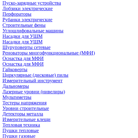
Пуско-зарядные устройства
Лобзики электрические
Перфораторы
Рубанки электрические
Строительные фены
Углошлифовальные машины
Насадки для УШМ
Насадки для УШМ
Шуруповерты сетевые
Реноваторы многофункциональные (МФИ)
Оснастка для МФИ
Оснастка для МФИ
Гайковерты
Циркулярные (дисковые) пилы
Измерительный инструмент
Дальномеры
Лазерные уровни (нивелиры)
Мультиметры
Тестеры напряжения
Уровни строительные
Детекторы металла
Измерительные клещи
Тепловая техника
Пушки тепловые
Пушки газовые