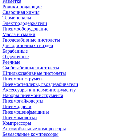
Разметка
Ролики подающие
Сварочная химия
Термопеналы
Электрододержатели
Пневмооборудование
Масла и смазки
Гвоздезабивные пистолеты
Для одиночных гвоздей
Барабанные
Отделочные
Реечные
Скобозабивные пистолеты
Шпилькозабивные пистолеты
Пневмоинструмент
Пневмостеплеры, гвоздезабиватели
Аксессуары к пневмоинструменту
Наборы пневмоинструмента
Пневмогайковерты
Пневмодрели
Пневмошлифмашины
Пневмомолотки
Компрессоры
Автомобильные компрессоры
Безмасляные компрессоры