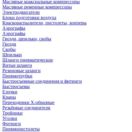
Масляные коаксиальные компрессоры
Масляные ременные компрессоры
Электродвигатели
Блоки подготовки воздуха
Краскораспылители, пистолеты, хопперы
Аэрографы
Аэрографы
Гвозди, шпильки, скобы
Гвозди
Скобы
Шпильки
Шланги пневматические
Витые шланги
Резиновые шланги
Пневмотрубки
Быстросъемные соединения и фитинги
Быстросъемы
Елочки
Краны
Переходники Х-образные
Резьбовые соединители
Тройники
Уголки
Фитинги
Пневмопистолеты