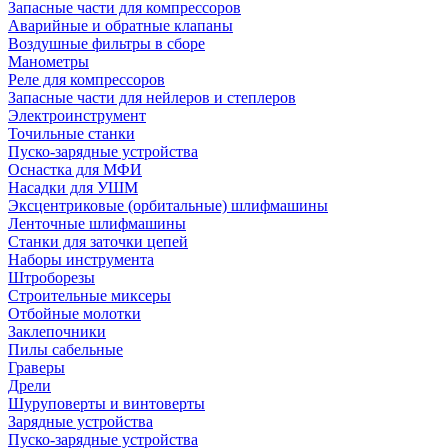
Запасные части для компрессоров
Аварийные и обратные клапаны
Воздушные фильтры в сборе
Манометры
Реле для компрессоров
Запасные части для нейлеров и степлеров
Электроинструмент
Точильные станки
Пуско-зарядные устройства
Оснастка для МФИ
Насадки для УШМ
Эксцентриковые (орбитальные) шлифмашины
Ленточные шлифмашины
Станки для заточки цепей
Наборы инструмента
Штроборезы
Строительные миксеры
Отбойные молотки
Заклепочники
Пилы сабельные
Граверы
Дрели
Шуруповерты и винтоверты
Зарядные устройства
Пуско-зарядные устройства