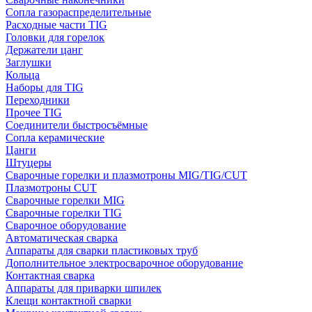
Сопла газораспределительные
Расходные части TIG
Головки для горелок
Держатели цанг
Заглушки
Кольца
Наборы для TIG
Переходники
Прочее TIG
Соединители быстросъёмные
Сопла керамические
Цанги
Штуцеры
Сварочные горелки и плазмотроны MIG/TIG/CUT
Плазмотроны CUT
Сварочные горелки MIG
Сварочные горелки TIG
Сварочное оборудование
Автоматическая сварка
Аппараты для сварки пластиковых труб
Дополнительное электросварочное оборудование
Контактная сварка
Аппараты для приварки шпилек
Клещи контактной сварки