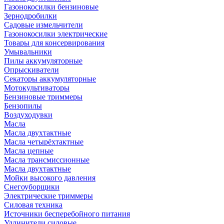
Газонокосилки бензиновые
Зернодробилки
Садовые измельчители
Газонокосилки электрические
Товары для консервирования
Умывальники
Пилы аккумуляторные
Опрыскиватели
Секаторы аккумуляторные
Мотокультиваторы
Бензиновые триммеры
Бензопилы
Воздуходувки
Масла
Масла двухтактные
Масла четырёхтактные
Масла цепные
Масла трансмиссионные
Масла двухтактные
Мойки высокого давления
Снегоуборщики
Электрические триммеры
Силовая техника
Источники бесперебойного питания
Удлинители силовые