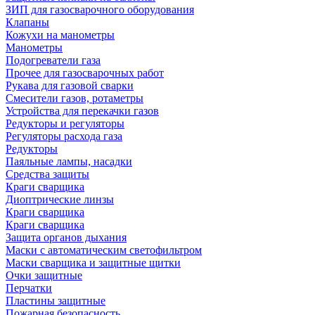
ЗИП для газосварочного оборудования
Клапаны
Кожухи на манометры
Манометры
Подогреватели газа
Прочее для газосварочных работ
Рукава для газовой сварки
Смесители газов, ротаметры
Устройства для перекачки газов
Редукторы и регуляторы
Регуляторы расхода газа
Редукторы
Паяльные лампы, насадки
Средства защиты
Краги сварщика
Диоптрические линзы
Краги сварщика
Краги сварщика
Защита органов дыхания
Маски с автоматическим светофильтром
Маски сварщика и защитные щитки
Очки защитные
Перчатки
Пластины защитные
Пожарная безопасность