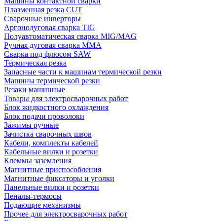
Машины контактной сварки
Плазменная резка CUT
Сварочные инверторы
Аргонодуговая сварка TIG
Полуавтоматическая сварка MIG/MAG
Ручная дуговая сварка MMA
Сварка под флюсом SAW
Термическая резка
Запасные части к машинам термической резки
Машины термической резки
Резаки машинные
Товары для электросварочных работ
Блок жидкостного охлаждения
Блок подачи проволоки
Зажимы ручные
Зачистка сварочных швов
Кабели, комплекты кабелей
Кабельные вилки и розетки
Клеммы заземления
Магнитные приспособления
Магнитные фиксаторы и уголки
Панельные вилки и розетки
Пеналы-термосы
Подающие механизмы
Прочее для электросварочных работ