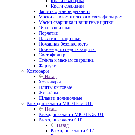
Краги сварщика
Краги сварщика
Защита органов дыхания
Маски с автоматическим светофильтром
Маски сварщика и защитные щитки
Очки защитные
Перчатки
Пластины защитные
Пожарная безопасность
Прочее для средств защиты
Светофильтры
Стёкла к маскам сварщика
Фартуки
Хозтовары
Назад
Хозтовары
Плиты бытовые
Жиклёры
Шланги поливочные
Расходные части MIG/TIG/CUT
Назад
Расходные части MIG/TIG/CUT
Расходные части CUT
Назад
Расходные части CUT