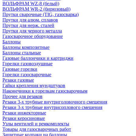
ВОЛЬФРАМ WZ-8 (белый)
ВОЛЬФРАМ WR-2 (бирюзовый)
Прутки сварочные (TIG, газосварка)
Прутки для алюм. сплавов
Прутки для нерж. сталей
Прутки для черного металла
Газосварочное оборудование
Баллоны
Баллоны композитные
Баллоны стальные
Газовые баллончики и картриджи
Горелки газовоздушные
Газовые горелки
Горелки газосварочные
Резаки газовые
Гайки крепления мундштуков
Наконечники к горелкам газосварочным
Прочее для резаков
Резаки 3-х трубные внутриголовочного смешения
Резаки 3-х трубные внутрисоплового смешения
Резаки инжекторные
Резаки керосиновые
Узлы вентилей и ремкомплекты
Товары для газосварочных работ
Защитные колпаки на баллоны