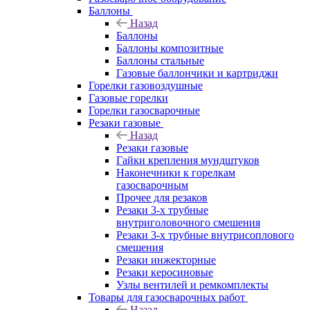
Баллоны
Назад
Баллоны
Баллоны композитные
Баллоны стальные
Газовые баллончики и картриджи
Горелки газовоздушные
Газовые горелки
Горелки газосварочные
Резаки газовые
Назад
Резаки газовые
Гайки крепления мундштуков
Наконечники к горелкам
газосварочным
Прочее для резаков
Резаки 3-х трубные
внутриголовочного смешения
Резаки 3-х трубные внутрисоплового
смешения
Резаки инжекторные
Резаки керосиновые
Узлы вентилей и ремкомплекты
Товары для газосварочных работ
Назад