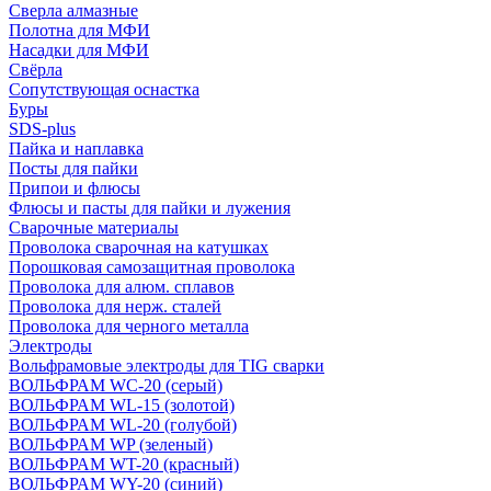
Сверла алмазные
Полотна для МФИ
Насадки для МФИ
Свёрла
Сопутствующая оснастка
Буры
SDS-plus
Пайка и наплавка
Посты для пайки
Припои и флюсы
Флюсы и пасты для пайки и лужения
Сварочные материалы
Проволока сварочная на катушках
Порошковая самозащитная проволока
Проволока для алюм. сплавов
Проволока для нерж. сталей
Проволока для черного металла
Электроды
Вольфрамовые электроды для TIG сварки
ВОЛЬФРАМ WC-20 (серый)
ВОЛЬФРАМ WL-15 (золотой)
ВОЛЬФРАМ WL-20 (голубой)
ВОЛЬФРАМ WP (зеленый)
ВОЛЬФРАМ WT-20 (красный)
ВОЛЬФРАМ WY-20 (синий)