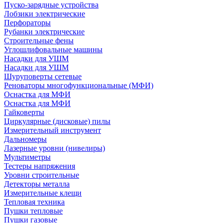
Пуско-зарядные устройства
Лобзики электрические
Перфораторы
Рубанки электрические
Строительные фены
Углошлифовальные машины
Насадки для УШМ
Насадки для УШМ
Шуруповерты сетевые
Реноваторы многофункциональные (МФИ)
Оснастка для МФИ
Оснастка для МФИ
Гайковерты
Циркулярные (дисковые) пилы
Измерительный инструмент
Дальномеры
Лазерные уровни (нивелиры)
Мультиметры
Тестеры напряжения
Уровни строительные
Детекторы металла
Измерительные клещи
Тепловая техника
Пушки тепловые
Пушки газовые