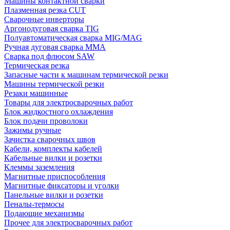
Машины контактной сварки
Плазменная резка CUT
Сварочные инверторы
Аргонодуговая сварка TIG
Полуавтоматическая сварка MIG/MAG
Ручная дуговая сварка MMA
Сварка под флюсом SAW
Термическая резка
Запасные части к машинам термической резки
Машины термической резки
Резаки машинные
Товары для электросварочных работ
Блок жидкостного охлаждения
Блок подачи проволоки
Зажимы ручные
Зачистка сварочных швов
Кабели, комплекты кабелей
Кабельные вилки и розетки
Клеммы заземления
Магнитные приспособления
Магнитные фиксаторы и уголки
Панельные вилки и розетки
Пеналы-термосы
Подающие механизмы
Прочее для электросварочных работ