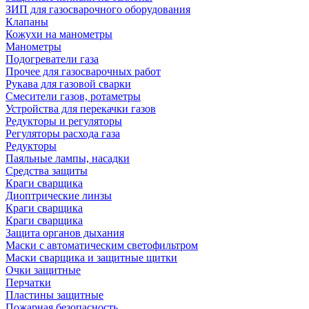
ЗИП для газосварочного оборудования
Клапаны
Кожухи на манометры
Манометры
Подогреватели газа
Прочее для газосварочных работ
Рукава для газовой сварки
Смесители газов, ротаметры
Устройства для перекачки газов
Редукторы и регуляторы
Регуляторы расхода газа
Редукторы
Паяльные лампы, насадки
Средства защиты
Краги сварщика
Диоптрические линзы
Краги сварщика
Краги сварщика
Защита органов дыхания
Маски с автоматическим светофильтром
Маски сварщика и защитные щитки
Очки защитные
Перчатки
Пластины защитные
Пожарная безопасность