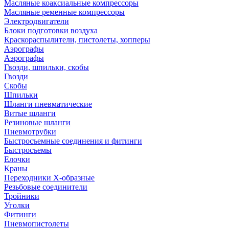
Масляные коаксиальные компрессоры
Масляные ременные компрессоры
Электродвигатели
Блоки подготовки воздуха
Краскораспылители, пистолеты, хопперы
Аэрографы
Аэрографы
Гвозди, шпильки, скобы
Гвозди
Скобы
Шпильки
Шланги пневматические
Витые шланги
Резиновые шланги
Пневмотрубки
Быстросъемные соединения и фитинги
Быстросъемы
Елочки
Краны
Переходники Х-образные
Резьбовые соединители
Тройники
Уголки
Фитинги
Пневмопистолеты