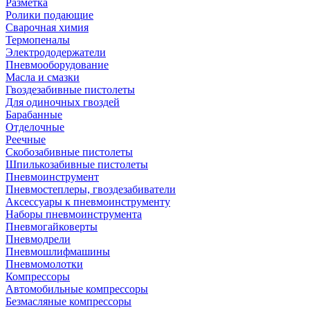
Разметка
Ролики подающие
Сварочная химия
Термопеналы
Электрододержатели
Пневмооборудование
Масла и смазки
Гвоздезабивные пистолеты
Для одиночных гвоздей
Барабанные
Отделочные
Реечные
Скобозабивные пистолеты
Шпилькозабивные пистолеты
Пневмоинструмент
Пневмостеплеры, гвоздезабиватели
Аксессуары к пневмоинструменту
Наборы пневмоинструмента
Пневмогайковерты
Пневмодрели
Пневмошлифмашины
Пневмомолотки
Компрессоры
Автомобильные компрессоры
Безмасляные компрессоры