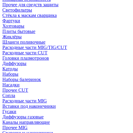
Прочее для средств защиты
Светофильтры
Стёкла к маскам сварщика
Фартуки
Хозтовары
Плиты бытовые
Жиклёры
Шланги поливочные
Расходные части MIG/TIG/CUT
Расходные части CUT
Головки плазмотронов
Диффузоры
Катоды
Наборы
Наборы балеринок
Насадки
Прочее CUT
Сопла
Расходные части MIG
Вставки под наконечники
Гусаки
Диффузоры газовые
Каналы направляющие
Прочее MIG
Сварочные наконечники