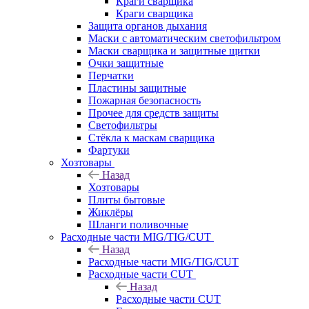
Краги сварщика
Краги сварщика
Защита органов дыхания
Маски с автоматическим светофильтром
Маски сварщика и защитные щитки
Очки защитные
Перчатки
Пластины защитные
Пожарная безопасность
Прочее для средств защиты
Светофильтры
Стёкла к маскам сварщика
Фартуки
Хозтовары
Назад
Хозтовары
Плиты бытовые
Жиклёры
Шланги поливочные
Расходные части MIG/TIG/CUT
Назад
Расходные части MIG/TIG/CUT
Расходные части CUT
Назад
Расходные части CUT