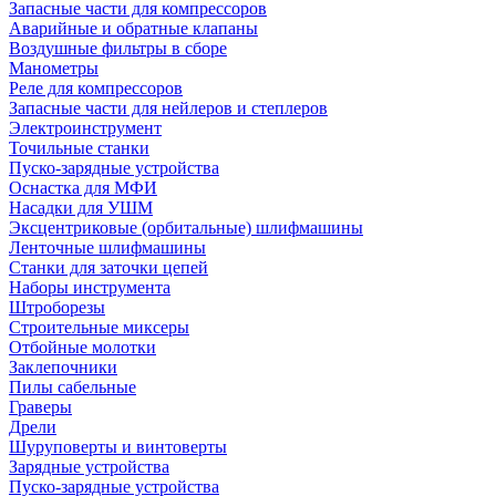
Запасные части для компрессоров
Аварийные и обратные клапаны
Воздушные фильтры в сборе
Манометры
Реле для компрессоров
Запасные части для нейлеров и степлеров
Электроинструмент
Точильные станки
Пуско-зарядные устройства
Оснастка для МФИ
Насадки для УШМ
Эксцентриковые (орбитальные) шлифмашины
Ленточные шлифмашины
Станки для заточки цепей
Наборы инструмента
Штроборезы
Строительные миксеры
Отбойные молотки
Заклепочники
Пилы сабельные
Граверы
Дрели
Шуруповерты и винтоверты
Зарядные устройства
Пуско-зарядные устройства