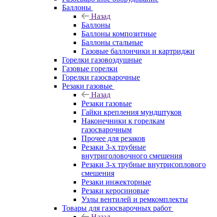
Баллоны
Назад
Баллоны
Баллоны композитные
Баллоны стальные
Газовые баллончики и картриджи
Горелки газовоздушные
Газовые горелки
Горелки газосварочные
Резаки газовые
Назад
Резаки газовые
Гайки крепления мундштуков
Наконечники к горелкам
газосварочным
Прочее для резаков
Резаки 3-х трубные
внутриголовочного смешения
Резаки 3-х трубные внутрисоплового
смешения
Резаки инжекторные
Резаки керосиновые
Узлы вентилей и ремкомплекты
Товары для газосварочных работ
Назад