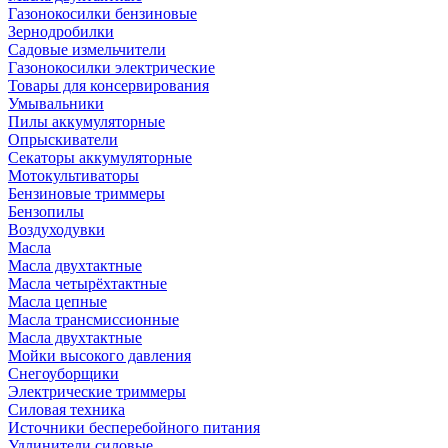
Газонокосилки бензиновые
Зернодробилки
Садовые измельчители
Газонокосилки электрические
Товары для консервирования
Умывальники
Пилы аккумуляторные
Опрыскиватели
Секаторы аккумуляторные
Мотокультиваторы
Бензиновые триммеры
Бензопилы
Воздуходувки
Масла
Масла двухтактные
Масла четырёхтактные
Масла цепные
Масла трансмиссионные
Масла двухтактные
Мойки высокого давления
Снегоуборщики
Электрические триммеры
Силовая техника
Источники бесперебойного питания
Удлинители силовые