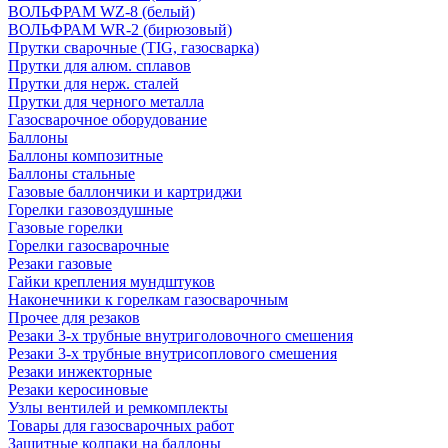
ВОЛЬФРАМ WZ-8 (белый)
ВОЛЬФРАМ WR-2 (бирюзовый)
Прутки сварочные (TIG, газосварка)
Прутки для алюм. сплавов
Прутки для нерж. сталей
Прутки для черного металла
Газосварочное оборудование
Баллоны
Баллоны композитные
Баллоны стальные
Газовые баллончики и картриджи
Горелки газовоздушные
Газовые горелки
Горелки газосварочные
Резаки газовые
Гайки крепления мундштуков
Наконечники к горелкам газосварочным
Прочее для резаков
Резаки 3-х трубные внутриголовочного смешения
Резаки 3-х трубные внутрисоплового смешения
Резаки инжекторные
Резаки керосиновые
Узлы вентилей и ремкомплекты
Товары для газосварочных работ
Защитные колпаки на баллоны