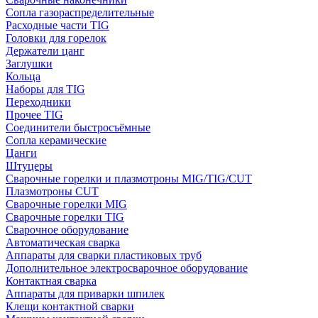
Сопла газораспределительные
Расходные части TIG
Головки для горелок
Держатели цанг
Заглушки
Кольца
Наборы для TIG
Переходники
Прочее TIG
Соединители быстросъёмные
Сопла керамические
Цанги
Штуцеры
Сварочные горелки и плазмотроны MIG/TIG/CUT
Плазмотроны CUT
Сварочные горелки MIG
Сварочные горелки TIG
Сварочное оборудование
Автоматическая сварка
Аппараты для сварки пластиковых труб
Дополнительное электросварочное оборудование
Контактная сварка
Аппараты для приварки шпилек
Клещи контактной сварки