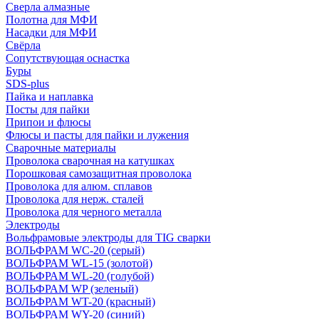
Сверла алмазные
Полотна для МФИ
Насадки для МФИ
Свёрла
Сопутствующая оснастка
Буры
SDS-plus
Пайка и наплавка
Посты для пайки
Припои и флюсы
Флюсы и пасты для пайки и лужения
Сварочные материалы
Проволока сварочная на катушках
Порошковая самозащитная проволока
Проволока для алюм. сплавов
Проволока для нерж. сталей
Проволока для черного металла
Электроды
Вольфрамовые электроды для TIG сварки
ВОЛЬФРАМ WC-20 (серый)
ВОЛЬФРАМ WL-15 (золотой)
ВОЛЬФРАМ WL-20 (голубой)
ВОЛЬФРАМ WP (зеленый)
ВОЛЬФРАМ WT-20 (красный)
ВОЛЬФРАМ WY-20 (синий)