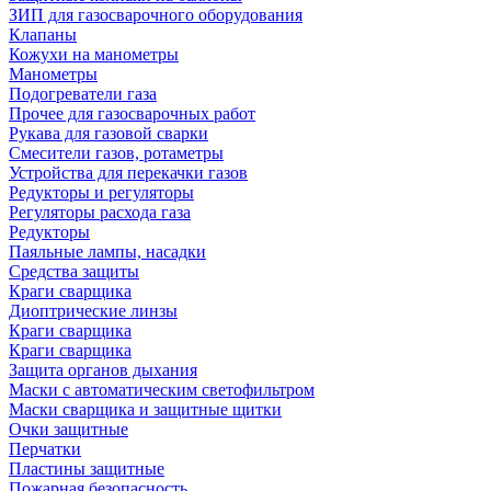
ЗИП для газосварочного оборудования
Клапаны
Кожухи на манометры
Манометры
Подогреватели газа
Прочее для газосварочных работ
Рукава для газовой сварки
Смесители газов, ротаметры
Устройства для перекачки газов
Редукторы и регуляторы
Регуляторы расхода газа
Редукторы
Паяльные лампы, насадки
Средства защиты
Краги сварщика
Диоптрические линзы
Краги сварщика
Краги сварщика
Защита органов дыхания
Маски с автоматическим светофильтром
Маски сварщика и защитные щитки
Очки защитные
Перчатки
Пластины защитные
Пожарная безопасность