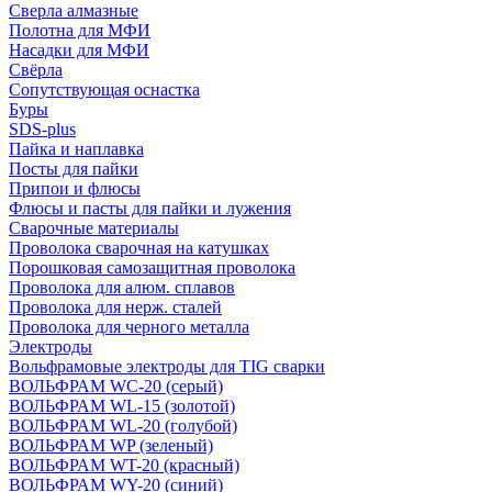
Сверла алмазные
Полотна для МФИ
Насадки для МФИ
Свёрла
Сопутствующая оснастка
Буры
SDS-plus
Пайка и наплавка
Посты для пайки
Припои и флюсы
Флюсы и пасты для пайки и лужения
Сварочные материалы
Проволока сварочная на катушках
Порошковая самозащитная проволока
Проволока для алюм. сплавов
Проволока для нерж. сталей
Проволока для черного металла
Электроды
Вольфрамовые электроды для TIG сварки
ВОЛЬФРАМ WC-20 (серый)
ВОЛЬФРАМ WL-15 (золотой)
ВОЛЬФРАМ WL-20 (голубой)
ВОЛЬФРАМ WP (зеленый)
ВОЛЬФРАМ WT-20 (красный)
ВОЛЬФРАМ WY-20 (синий)