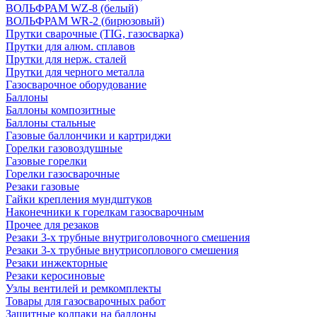
ВОЛЬФРАМ WZ-8 (белый)
ВОЛЬФРАМ WR-2 (бирюзовый)
Прутки сварочные (TIG, газосварка)
Прутки для алюм. сплавов
Прутки для нерж. сталей
Прутки для черного металла
Газосварочное оборудование
Баллоны
Баллоны композитные
Баллоны стальные
Газовые баллончики и картриджи
Горелки газовоздушные
Газовые горелки
Горелки газосварочные
Резаки газовые
Гайки крепления мундштуков
Наконечники к горелкам газосварочным
Прочее для резаков
Резаки 3-х трубные внутриголовочного смешения
Резаки 3-х трубные внутрисоплового смешения
Резаки инжекторные
Резаки керосиновые
Узлы вентилей и ремкомплекты
Товары для газосварочных работ
Защитные колпаки на баллоны