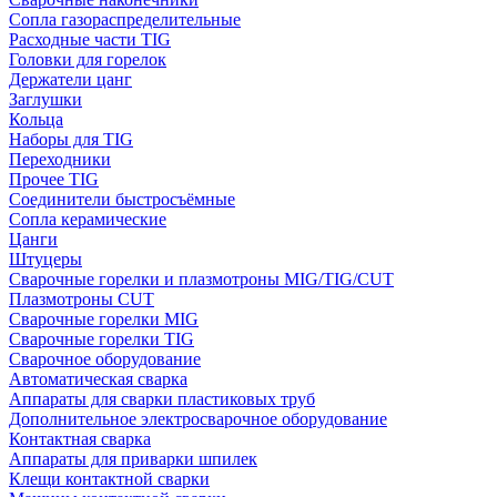
Сопла газораспределительные
Расходные части TIG
Головки для горелок
Держатели цанг
Заглушки
Кольца
Наборы для TIG
Переходники
Прочее TIG
Соединители быстросъёмные
Сопла керамические
Цанги
Штуцеры
Сварочные горелки и плазмотроны MIG/TIG/CUT
Плазмотроны CUT
Сварочные горелки MIG
Сварочные горелки TIG
Сварочное оборудование
Автоматическая сварка
Аппараты для сварки пластиковых труб
Дополнительное электросварочное оборудование
Контактная сварка
Аппараты для приварки шпилек
Клещи контактной сварки