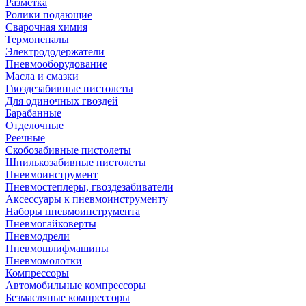
Разметка
Ролики подающие
Сварочная химия
Термопеналы
Электрододержатели
Пневмооборудование
Масла и смазки
Гвоздезабивные пистолеты
Для одиночных гвоздей
Барабанные
Отделочные
Реечные
Скобозабивные пистолеты
Шпилькозабивные пистолеты
Пневмоинструмент
Пневмостеплеры, гвоздезабиватели
Аксессуары к пневмоинструменту
Наборы пневмоинструмента
Пневмогайковерты
Пневмодрели
Пневмошлифмашины
Пневмомолотки
Компрессоры
Автомобильные компрессоры
Безмасляные компрессоры