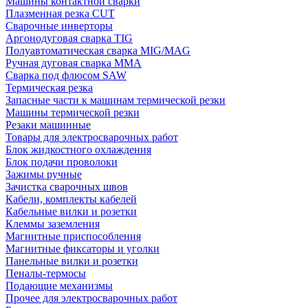
Машины контактной сварки
Плазменная резка CUT
Сварочные инверторы
Аргонодуговая сварка TIG
Полуавтоматическая сварка MIG/MAG
Ручная дуговая сварка MMA
Сварка под флюсом SAW
Термическая резка
Запасные части к машинам термической резки
Машины термической резки
Резаки машинные
Товары для электросварочных работ
Блок жидкостного охлаждения
Блок подачи проволоки
Зажимы ручные
Зачистка сварочных швов
Кабели, комплекты кабелей
Кабельные вилки и розетки
Клеммы заземления
Магнитные приспособления
Магнитные фиксаторы и уголки
Панельные вилки и розетки
Пеналы-термосы
Подающие механизмы
Прочее для электросварочных работ