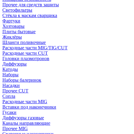
Прочее для средств защиты
Светофильтры
Стёкла к маскам сварщика
Фартуки
Хозтовары
Плиты бытовые
Жиклёры
Шланги поливочные
Расходные части MIG/TIG/CUT
Расходные части CUT
Головки плазмотронов
Диффузоры
Катоды
Наборы
Наборы балеринок
Насадки
Прочее CUT
Сопла
Расходные части MIG
Вставки под наконечники
Гусаки
Диффузоры газовые
Каналы направляющие
Прочее MIG
Сварочные наконечники