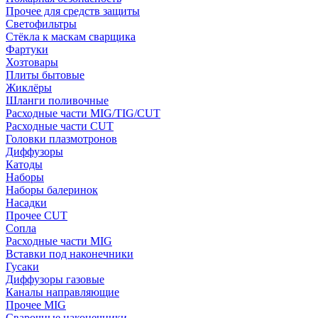
Прочее для средств защиты
Светофильтры
Стёкла к маскам сварщика
Фартуки
Хозтовары
Плиты бытовые
Жиклёры
Шланги поливочные
Расходные части MIG/TIG/CUT
Расходные части CUT
Головки плазмотронов
Диффузоры
Катоды
Наборы
Наборы балеринок
Насадки
Прочее CUT
Сопла
Расходные части MIG
Вставки под наконечники
Гусаки
Диффузоры газовые
Каналы направляющие
Прочее MIG
Сварочные наконечники