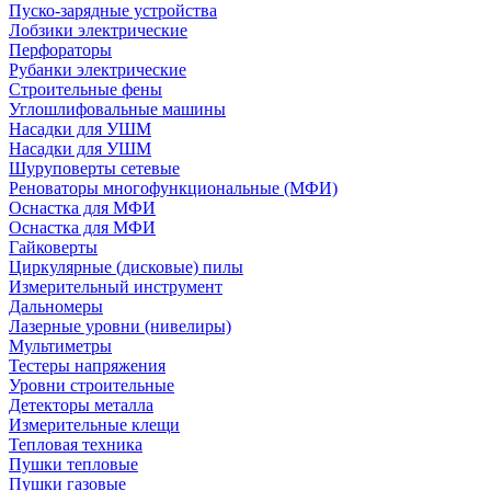
Пуско-зарядные устройства
Лобзики электрические
Перфораторы
Рубанки электрические
Строительные фены
Углошлифовальные машины
Насадки для УШМ
Насадки для УШМ
Шуруповерты сетевые
Реноваторы многофункциональные (МФИ)
Оснастка для МФИ
Оснастка для МФИ
Гайковерты
Циркулярные (дисковые) пилы
Измерительный инструмент
Дальномеры
Лазерные уровни (нивелиры)
Мультиметры
Тестеры напряжения
Уровни строительные
Детекторы металла
Измерительные клещи
Тепловая техника
Пушки тепловые
Пушки газовые