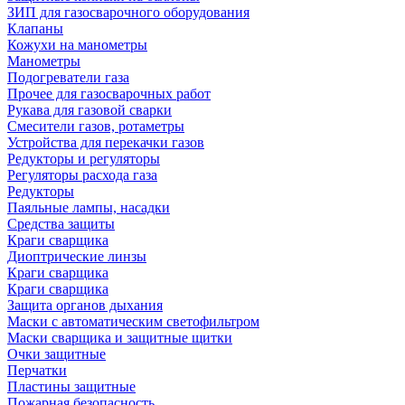
ЗИП для газосварочного оборудования
Клапаны
Кожухи на манометры
Манометры
Подогреватели газа
Прочее для газосварочных работ
Рукава для газовой сварки
Смесители газов, ротаметры
Устройства для перекачки газов
Редукторы и регуляторы
Регуляторы расхода газа
Редукторы
Паяльные лампы, насадки
Средства защиты
Краги сварщика
Диоптрические линзы
Краги сварщика
Краги сварщика
Защита органов дыхания
Маски с автоматическим светофильтром
Маски сварщика и защитные щитки
Очки защитные
Перчатки
Пластины защитные
Пожарная безопасность