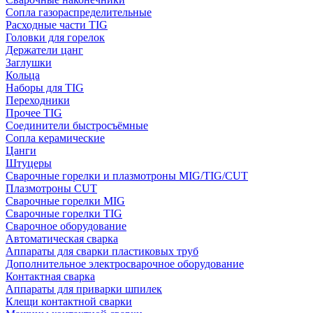
Сопла газораспределительные
Расходные части TIG
Головки для горелок
Держатели цанг
Заглушки
Кольца
Наборы для TIG
Переходники
Прочее TIG
Соединители быстросъёмные
Сопла керамические
Цанги
Штуцеры
Сварочные горелки и плазмотроны MIG/TIG/CUT
Плазмотроны CUT
Сварочные горелки MIG
Сварочные горелки TIG
Сварочное оборудование
Автоматическая сварка
Аппараты для сварки пластиковых труб
Дополнительное электросварочное оборудование
Контактная сварка
Аппараты для приварки шпилек
Клещи контактной сварки