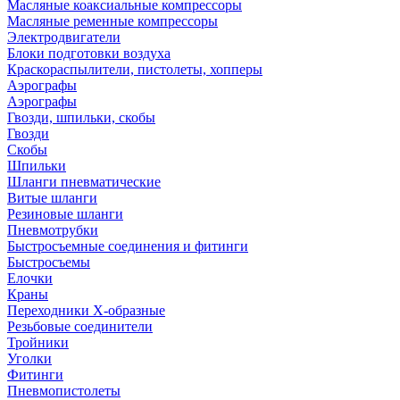
Масляные коаксиальные компрессоры
Масляные ременные компрессоры
Электродвигатели
Блоки подготовки воздуха
Краскораспылители, пистолеты, хопперы
Аэрографы
Аэрографы
Гвозди, шпильки, скобы
Гвозди
Скобы
Шпильки
Шланги пневматические
Витые шланги
Резиновые шланги
Пневмотрубки
Быстросъемные соединения и фитинги
Быстросъемы
Елочки
Краны
Переходники Х-образные
Резьбовые соединители
Тройники
Уголки
Фитинги
Пневмопистолеты