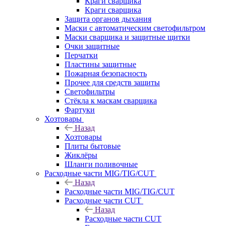
Краги сварщика
Краги сварщика
Защита органов дыхания
Маски с автоматическим светофильтром
Маски сварщика и защитные щитки
Очки защитные
Перчатки
Пластины защитные
Пожарная безопасность
Прочее для средств защиты
Светофильтры
Стёкла к маскам сварщика
Фартуки
Хозтовары
Назад
Хозтовары
Плиты бытовые
Жиклёры
Шланги поливочные
Расходные части MIG/TIG/CUT
Назад
Расходные части MIG/TIG/CUT
Расходные части CUT
Назад
Расходные части CUT