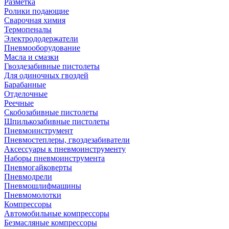
Разметка
Ролики подающие
Сварочная химия
Термопеналы
Электрододержатели
Пневмооборудование
Масла и смазки
Гвоздезабивные пистолеты
Для одиночных гвоздей
Барабанные
Отделочные
Реечные
Скобозабивные пистолеты
Шпилькозабивные пистолеты
Пневмоинструмент
Пневмостеплеры, гвоздезабиватели
Аксессуары к пневмоинструменту
Наборы пневмоинструмента
Пневмогайковерты
Пневмодрели
Пневмошлифмашины
Пневмомолотки
Компрессоры
Автомобильные компрессоры
Безмасляные компрессоры