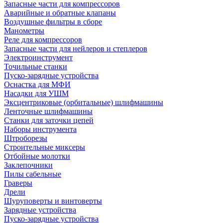
Запасные части для компрессоров
Аварийные и обратные клапаны
Воздушные фильтры в сборе
Манометры
Реле для компрессоров
Запасные части для нейлеров и степлеров
Электроинструмент
Точильные станки
Пуско-зарядные устройства
Оснастка для МФИ
Насадки для УШМ
Эксцентриковые (орбитальные) шлифмашины
Ленточные шлифмашины
Станки для заточки цепей
Наборы инструмента
Штроборезы
Строительные миксеры
Отбойные молотки
Заклепочники
Пилы сабельные
Граверы
Дрели
Шуруповерты и винтоверты
Зарядные устройства
Пуско-зарядные устройства