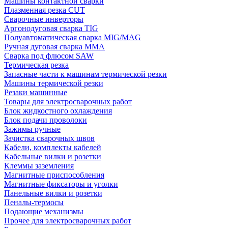
Машины контактной сварки
Плазменная резка CUT
Сварочные инверторы
Аргонодуговая сварка TIG
Полуавтоматическая сварка MIG/MAG
Ручная дуговая сварка MMA
Сварка под флюсом SAW
Термическая резка
Запасные части к машинам термической резки
Машины термической резки
Резаки машинные
Товары для электросварочных работ
Блок жидкостного охлаждения
Блок подачи проволоки
Зажимы ручные
Зачистка сварочных швов
Кабели, комплекты кабелей
Кабельные вилки и розетки
Клеммы заземления
Магнитные приспособления
Магнитные фиксаторы и уголки
Панельные вилки и розетки
Пеналы-термосы
Подающие механизмы
Прочее для электросварочных работ