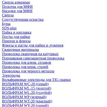
Сверла алмазные
Полотна для МФИ
Насадки для МФИ
Свёрла
Сопутствующая оснастка
Буры
SDS-plus
Пайка и наплавка
Посты для пайки
Припои и флюсы
Флюсы и пасты для пайки и лужения
Сварочные материалы
Проволока сварочная на катушках
Порошковая самозащитная проволока
Проволока для алюм. сплавов
Проволока для нерж. сталей
Проволока для черного металла
Электроды
Вольфрамовые электроды для TIG сварки
ВОЛЬФРАМ WC-20 (серый)
ВОЛЬФРАМ WL-15 (золотой)
ВОЛЬФРАМ WL-20 (голубой)
ВОЛЬФРАМ WP (зеленый)
ВОЛЬФРАМ WT-20 (красный)
ВОЛЬФРАМ WY-20 (синий)