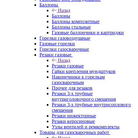
Баллоны
Назад
Баллоны
Баллоны композитные
Баллоны стальные
Газовые баллончики и картриджи
Горелки газовоздушные
Газовые горелки
Горелки газосварочные
Резаки газовые
Назад
Резаки газовые
Гайки крепления мундштуков
Наконечники к горелкам
газосварочным
Прочее для резаков
Резаки 3-х трубные
внутриголовочного смешения
Резаки 3-х трубные внутрисоплового
смешения
Резаки инжекторные
Резаки керосиновые
Узлы вентилей и ремкомплекты
Товары для газосварочных работ
Назад