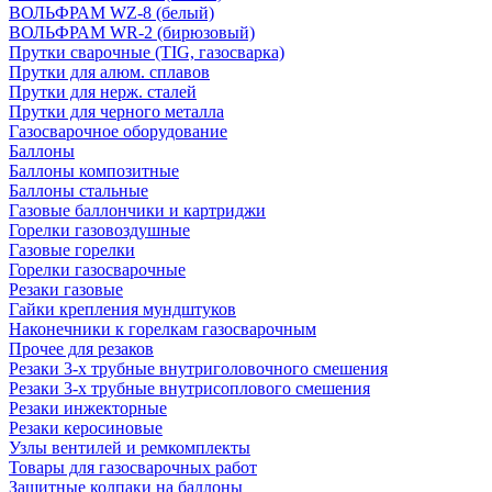
ВОЛЬФРАМ WZ-8 (белый)
ВОЛЬФРАМ WR-2 (бирюзовый)
Прутки сварочные (TIG, газосварка)
Прутки для алюм. сплавов
Прутки для нерж. сталей
Прутки для черного металла
Газосварочное оборудование
Баллоны
Баллоны композитные
Баллоны стальные
Газовые баллончики и картриджи
Горелки газовоздушные
Газовые горелки
Горелки газосварочные
Резаки газовые
Гайки крепления мундштуков
Наконечники к горелкам газосварочным
Прочее для резаков
Резаки 3-х трубные внутриголовочного смешения
Резаки 3-х трубные внутрисоплового смешения
Резаки инжекторные
Резаки керосиновые
Узлы вентилей и ремкомплекты
Товары для газосварочных работ
Защитные колпаки на баллоны