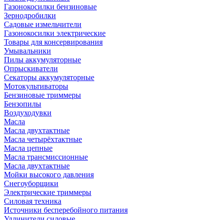
Газонокосилки бензиновые
Зернодробилки
Садовые измельчители
Газонокосилки электрические
Товары для консервирования
Умывальники
Пилы аккумуляторные
Опрыскиватели
Секаторы аккумуляторные
Мотокультиваторы
Бензиновые триммеры
Бензопилы
Воздуходувки
Масла
Масла двухтактные
Масла четырёхтактные
Масла цепные
Масла трансмиссионные
Масла двухтактные
Мойки высокого давления
Снегоуборщики
Электрические триммеры
Силовая техника
Источники бесперебойного питания
Удлинители силовые