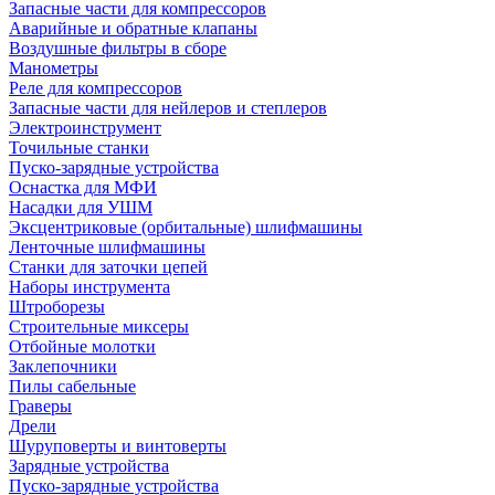
Запасные части для компрессоров
Аварийные и обратные клапаны
Воздушные фильтры в сборе
Манометры
Реле для компрессоров
Запасные части для нейлеров и степлеров
Электроинструмент
Точильные станки
Пуско-зарядные устройства
Оснастка для МФИ
Насадки для УШМ
Эксцентриковые (орбитальные) шлифмашины
Ленточные шлифмашины
Станки для заточки цепей
Наборы инструмента
Штроборезы
Строительные миксеры
Отбойные молотки
Заклепочники
Пилы сабельные
Граверы
Дрели
Шуруповерты и винтоверты
Зарядные устройства
Пуско-зарядные устройства