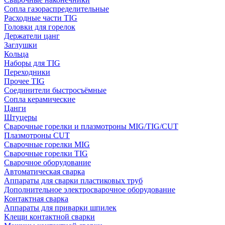
Сопла газораспределительные
Расходные части TIG
Головки для горелок
Держатели цанг
Заглушки
Кольца
Наборы для TIG
Переходники
Прочее TIG
Соединители быстросъёмные
Сопла керамические
Цанги
Штуцеры
Сварочные горелки и плазмотроны MIG/TIG/CUT
Плазмотроны CUT
Сварочные горелки MIG
Сварочные горелки TIG
Сварочное оборудование
Автоматическая сварка
Аппараты для сварки пластиковых труб
Дополнительное электросварочное оборудование
Контактная сварка
Аппараты для приварки шпилек
Клещи контактной сварки