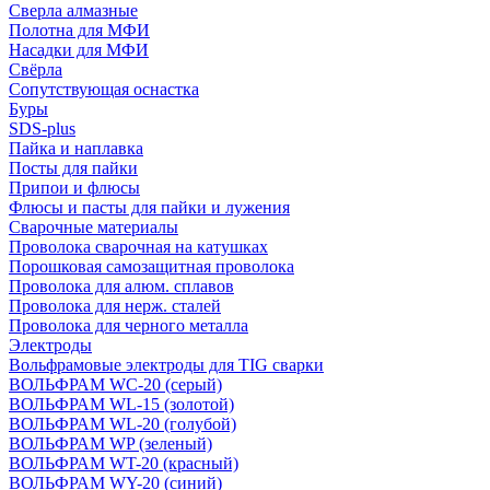
Сверла алмазные
Полотна для МФИ
Насадки для МФИ
Свёрла
Сопутствующая оснастка
Буры
SDS-plus
Пайка и наплавка
Посты для пайки
Припои и флюсы
Флюсы и пасты для пайки и лужения
Сварочные материалы
Проволока сварочная на катушках
Порошковая самозащитная проволока
Проволока для алюм. сплавов
Проволока для нерж. сталей
Проволока для черного металла
Электроды
Вольфрамовые электроды для TIG сварки
ВОЛЬФРАМ WC-20 (серый)
ВОЛЬФРАМ WL-15 (золотой)
ВОЛЬФРАМ WL-20 (голубой)
ВОЛЬФРАМ WP (зеленый)
ВОЛЬФРАМ WT-20 (красный)
ВОЛЬФРАМ WY-20 (синий)