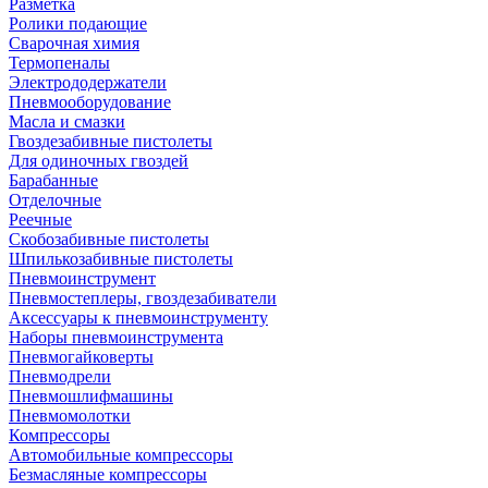
Разметка
Ролики подающие
Сварочная химия
Термопеналы
Электрододержатели
Пневмооборудование
Масла и смазки
Гвоздезабивные пистолеты
Для одиночных гвоздей
Барабанные
Отделочные
Реечные
Скобозабивные пистолеты
Шпилькозабивные пистолеты
Пневмоинструмент
Пневмостеплеры, гвоздезабиватели
Аксессуары к пневмоинструменту
Наборы пневмоинструмента
Пневмогайковерты
Пневмодрели
Пневмошлифмашины
Пневмомолотки
Компрессоры
Автомобильные компрессоры
Безмасляные компрессоры