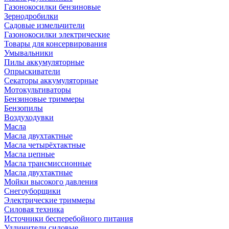
Газонокосилки бензиновые
Зернодробилки
Садовые измельчители
Газонокосилки электрические
Товары для консервирования
Умывальники
Пилы аккумуляторные
Опрыскиватели
Секаторы аккумуляторные
Мотокультиваторы
Бензиновые триммеры
Бензопилы
Воздуходувки
Масла
Масла двухтактные
Масла четырёхтактные
Масла цепные
Масла трансмиссионные
Масла двухтактные
Мойки высокого давления
Снегоуборщики
Электрические триммеры
Силовая техника
Источники бесперебойного питания
Удлинители силовые