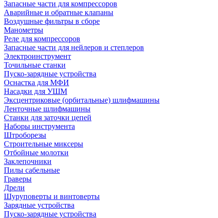
Запасные части для компрессоров
Аварийные и обратные клапаны
Воздушные фильтры в сборе
Манометры
Реле для компрессоров
Запасные части для нейлеров и степлеров
Электроинструмент
Точильные станки
Пуско-зарядные устройства
Оснастка для МФИ
Насадки для УШМ
Эксцентриковые (орбитальные) шлифмашины
Ленточные шлифмашины
Станки для заточки цепей
Наборы инструмента
Штроборезы
Строительные миксеры
Отбойные молотки
Заклепочники
Пилы сабельные
Граверы
Дрели
Шуруповерты и винтоверты
Зарядные устройства
Пуско-зарядные устройства