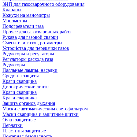
ЗИП для газосварочного оборудования
Клапаны
Кожухи на манометры
Манометры
Подогреватели газа
Прочее для газосварочных работ
Рукава для газовой сварки
Смесители газов, ротаметры
Устройства для перекачки газов
Редукторы и регуляторы
Регуляторы расхода газа
Редукторы
Паяльные лампы, насадки
Средства защиты
Краги сварщика
Диоптрические линзы
Краги сварщика
Краги сварщика
Защита органов дыхания
Маски с автоматическим светофильтром
Маски сварщика и защитные щитки
Очки защитные
Перчатки
Пластины защитные
Пожарная безопасность