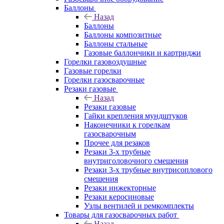
Баллоны
Назад
Баллоны
Баллоны композитные
Баллоны стальные
Газовые баллончики и картриджи
Горелки газовоздушные
Газовые горелки
Горелки газосварочные
Резаки газовые
Назад
Резаки газовые
Гайки крепления мундштуков
Наконечники к горелкам
газосварочным
Прочее для резаков
Резаки 3-х трубные
внутриголовочного смешения
Резаки 3-х трубные внутрисоплового
смешения
Резаки инжекторные
Резаки керосиновые
Узлы вентилей и ремкомплекты
Товары для газосварочных работ
Назад