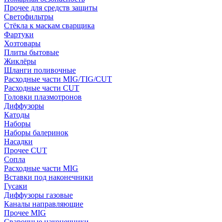
Прочее для средств защиты
Светофильтры
Стёкла к маскам сварщика
Фартуки
Хозтовары
Плиты бытовые
Жиклёры
Шланги поливочные
Расходные части MIG/TIG/CUT
Расходные части CUT
Головки плазмотронов
Диффузоры
Катоды
Наборы
Наборы балеринок
Насадки
Прочее CUT
Сопла
Расходные части MIG
Вставки под наконечники
Гусаки
Диффузоры газовые
Каналы направляющие
Прочее MIG
Сварочные наконечники