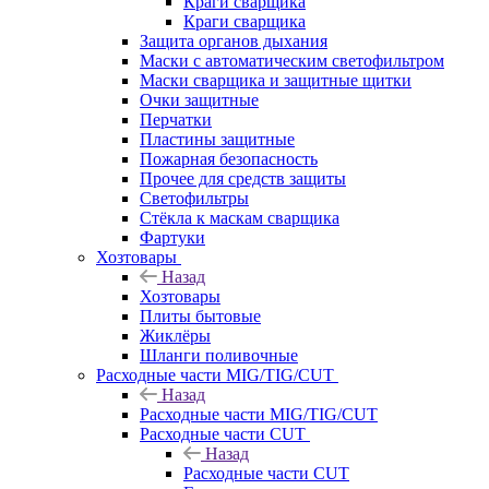
Краги сварщика
Краги сварщика
Защита органов дыхания
Маски с автоматическим светофильтром
Маски сварщика и защитные щитки
Очки защитные
Перчатки
Пластины защитные
Пожарная безопасность
Прочее для средств защиты
Светофильтры
Стёкла к маскам сварщика
Фартуки
Хозтовары
Назад
Хозтовары
Плиты бытовые
Жиклёры
Шланги поливочные
Расходные части MIG/TIG/CUT
Назад
Расходные части MIG/TIG/CUT
Расходные части CUT
Назад
Расходные части CUT