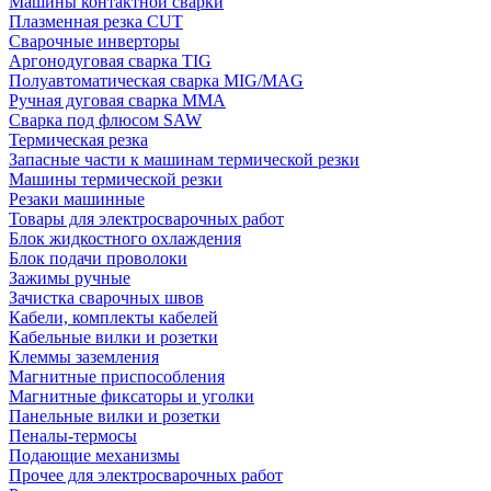
Машины контактной сварки
Плазменная резка CUT
Сварочные инверторы
Аргонодуговая сварка TIG
Полуавтоматическая сварка MIG/MAG
Ручная дуговая сварка MMA
Сварка под флюсом SAW
Термическая резка
Запасные части к машинам термической резки
Машины термической резки
Резаки машинные
Товары для электросварочных работ
Блок жидкостного охлаждения
Блок подачи проволоки
Зажимы ручные
Зачистка сварочных швов
Кабели, комплекты кабелей
Кабельные вилки и розетки
Клеммы заземления
Магнитные приспособления
Магнитные фиксаторы и уголки
Панельные вилки и розетки
Пеналы-термосы
Подающие механизмы
Прочее для электросварочных работ