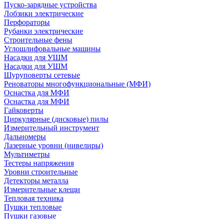
Пуско-зарядные устройства
Лобзики электрические
Перфораторы
Рубанки электрические
Строительные фены
Углошлифовальные машины
Насадки для УШМ
Насадки для УШМ
Шуруповерты сетевые
Реноваторы многофункциональные (МФИ)
Оснастка для МФИ
Оснастка для МФИ
Гайковерты
Циркулярные (дисковые) пилы
Измерительный инструмент
Дальномеры
Лазерные уровни (нивелиры)
Мультиметры
Тестеры напряжения
Уровни строительные
Детекторы металла
Измерительные клещи
Тепловая техника
Пушки тепловые
Пушки газовые