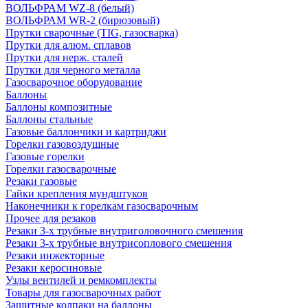
ВОЛЬФРАМ WZ-8 (белый)
ВОЛЬФРАМ WR-2 (бирюзовый)
Прутки сварочные (TIG, газосварка)
Прутки для алюм. сплавов
Прутки для нерж. сталей
Прутки для черного металла
Газосварочное оборудование
Баллоны
Баллоны композитные
Баллоны стальные
Газовые баллончики и картриджи
Горелки газовоздушные
Газовые горелки
Горелки газосварочные
Резаки газовые
Гайки крепления мундштуков
Наконечники к горелкам газосварочным
Прочее для резаков
Резаки 3-х трубные внутриголовочного смешения
Резаки 3-х трубные внутрисоплового смешения
Резаки инжекторные
Резаки керосиновые
Узлы вентилей и ремкомплекты
Товары для газосварочных работ
Защитные колпаки на баллоны