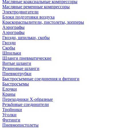
Масляные коаксиальные компрессоры
Масляные ременные компрессоры
Электродвигатели
Блоки подготовки воздуха
Краскораспылители, пистолеты, хопперы
Аэрографы
Аэрографы
Гвозди, шпильки, скобы
Гвозди
Скобы
Шпильки
Шланги пневматические
Витые шланги
Резиновые шланги
Пневмотрубки
Быстросъемные соединения и фитинги
Быстросъемы
Елочки
Краны
Переходники Х-образные
Резьбовые соединители
Тройники
Уголки
Фитинги
Пневмопистолеты