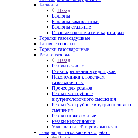
Баллоны
Назад
Баллоны
Баллоны композитные
Баллоны стальные
Газовые баллончики и картриджи
Горелки газовоздушные
Газовые горелки
Горелки газосварочные
Резаки газовые
Назад
Резаки газовые
Гайки крепления мундштуков
Наконечники к горелкам
газосварочным
Прочее для резаков
Резаки 3-х трубные
внутриголовочного смешения
Резаки 3-х трубные внутрисоплового
смешения
Резаки инжекторные
Резаки керосиновые
Узлы вентилей и ремкомплекты
Товары для газосварочных работ
Назад