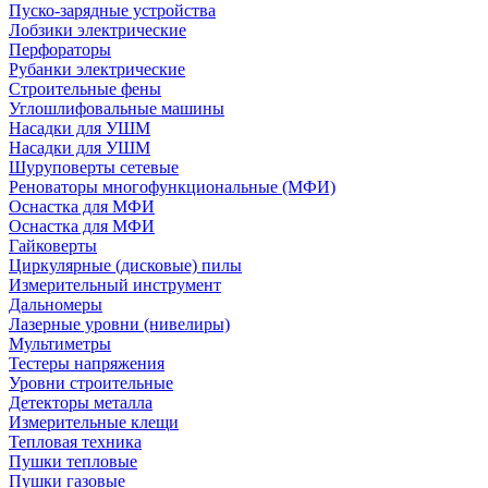
Пуско-зарядные устройства
Лобзики электрические
Перфораторы
Рубанки электрические
Строительные фены
Углошлифовальные машины
Насадки для УШМ
Насадки для УШМ
Шуруповерты сетевые
Реноваторы многофункциональные (МФИ)
Оснастка для МФИ
Оснастка для МФИ
Гайковерты
Циркулярные (дисковые) пилы
Измерительный инструмент
Дальномеры
Лазерные уровни (нивелиры)
Мультиметры
Тестеры напряжения
Уровни строительные
Детекторы металла
Измерительные клещи
Тепловая техника
Пушки тепловые
Пушки газовые