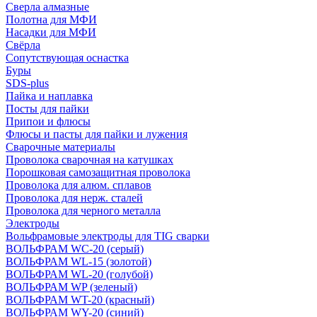
Сверла алмазные
Полотна для МФИ
Насадки для МФИ
Свёрла
Сопутствующая оснастка
Буры
SDS-plus
Пайка и наплавка
Посты для пайки
Припои и флюсы
Флюсы и пасты для пайки и лужения
Сварочные материалы
Проволока сварочная на катушках
Порошковая самозащитная проволока
Проволока для алюм. сплавов
Проволока для нерж. сталей
Проволока для черного металла
Электроды
Вольфрамовые электроды для TIG сварки
ВОЛЬФРАМ WC-20 (серый)
ВОЛЬФРАМ WL-15 (золотой)
ВОЛЬФРАМ WL-20 (голубой)
ВОЛЬФРАМ WP (зеленый)
ВОЛЬФРАМ WT-20 (красный)
ВОЛЬФРАМ WY-20 (синий)