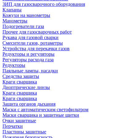
ЗИП для газосварочного оборудования
Клапаны
Кожухи на манометры
Манометры
Подогреватели газа
Прочее для газосварочных работ
Рукава для газовой сварки
Смесители газов, ротаметры
Устройства для перекачки газов
Редукторы и регуляторы
Регуляторы расхода газа
Редукторы
Паяльные лампы, насадки
Средства защиты
Краги сварщика
Диоптрические линзы
Краги сварщика
Краги сварщика
Защита органов дыхания
Маски с автоматическим светофильтром
Маски сварщика и защитные щитки
Очки защитные
Перчатки
Пластины защитные
Пожарная безопасность