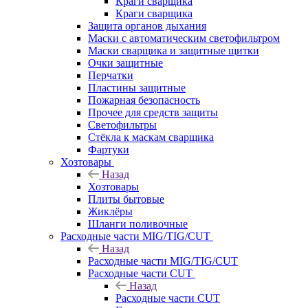
Краги сварщика
Краги сварщика
Защита органов дыхания
Маски с автоматическим светофильтром
Маски сварщика и защитные щитки
Очки защитные
Перчатки
Пластины защитные
Пожарная безопасность
Прочее для средств защиты
Светофильтры
Стёкла к маскам сварщика
Фартуки
Хозтовары
Назад
Хозтовары
Плиты бытовые
Жиклёры
Шланги поливочные
Расходные части MIG/TIG/CUT
Назад
Расходные части MIG/TIG/CUT
Расходные части CUT
Назад
Расходные части CUT