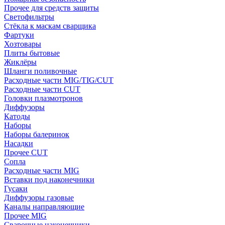
Прочее для средств защиты
Светофильтры
Стёкла к маскам сварщика
Фартуки
Хозтовары
Плиты бытовые
Жиклёры
Шланги поливочные
Расходные части MIG/TIG/CUT
Расходные части CUT
Головки плазмотронов
Диффузоры
Катоды
Наборы
Наборы балеринок
Насадки
Прочее CUT
Сопла
Расходные части MIG
Вставки под наконечники
Гусаки
Диффузоры газовые
Каналы направляющие
Прочее MIG
Сварочные наконечники