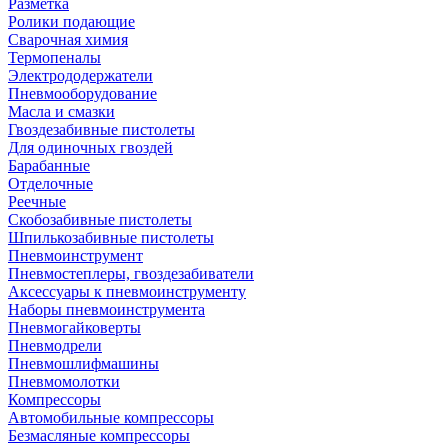
Разметка
Ролики подающие
Сварочная химия
Термопеналы
Электрододержатели
Пневмооборудование
Масла и смазки
Гвоздезабивные пистолеты
Для одиночных гвоздей
Барабанные
Отделочные
Реечные
Скобозабивные пистолеты
Шпилькозабивные пистолеты
Пневмоинструмент
Пневмостеплеры, гвоздезабиватели
Аксессуары к пневмоинструменту
Наборы пневмоинструмента
Пневмогайковерты
Пневмодрели
Пневмошлифмашины
Пневмомолотки
Компрессоры
Автомобильные компрессоры
Безмасляные компрессоры