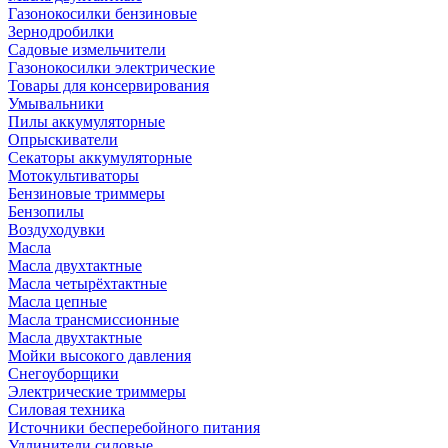
Газонокосилки бензиновые
Зернодробилки
Садовые измельчители
Газонокосилки электрические
Товары для консервирования
Умывальники
Пилы аккумуляторные
Опрыскиватели
Секаторы аккумуляторные
Мотокультиваторы
Бензиновые триммеры
Бензопилы
Воздуходувки
Масла
Масла двухтактные
Масла четырёхтактные
Масла цепные
Масла трансмиссионные
Масла двухтактные
Мойки высокого давления
Снегоуборщики
Электрические триммеры
Силовая техника
Источники бесперебойного питания
Удлинители силовые