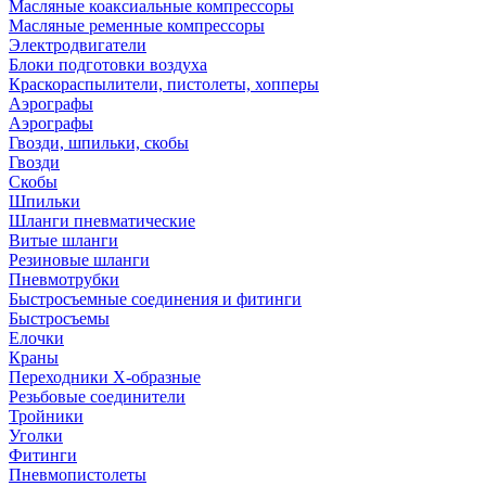
Масляные коаксиальные компрессоры
Масляные ременные компрессоры
Электродвигатели
Блоки подготовки воздуха
Краскораспылители, пистолеты, хопперы
Аэрографы
Аэрографы
Гвозди, шпильки, скобы
Гвозди
Скобы
Шпильки
Шланги пневматические
Витые шланги
Резиновые шланги
Пневмотрубки
Быстросъемные соединения и фитинги
Быстросъемы
Елочки
Краны
Переходники Х-образные
Резьбовые соединители
Тройники
Уголки
Фитинги
Пневмопистолеты