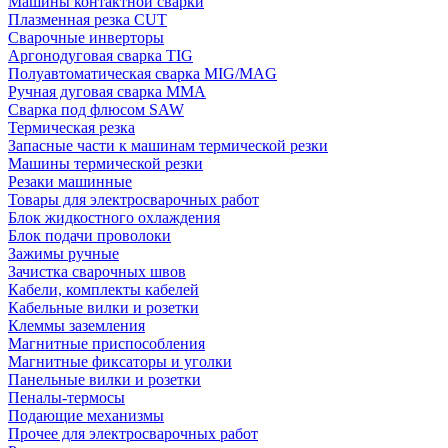
Машины контактной сварки
Плазменная резка CUT
Сварочные инверторы
Аргонодуговая сварка TIG
Полуавтоматическая сварка MIG/MAG
Ручная дуговая сварка MMA
Сварка под флюсом SAW
Термическая резка
Запасные части к машинам термической резки
Машины термической резки
Резаки машинные
Товары для электросварочных работ
Блок жидкостного охлаждения
Блок подачи проволоки
Зажимы ручные
Зачистка сварочных швов
Кабели, комплекты кабелей
Кабельные вилки и розетки
Клеммы заземления
Магнитные приспособления
Магнитные фиксаторы и уголки
Панельные вилки и розетки
Пеналы-термосы
Подающие механизмы
Прочее для электросварочных работ