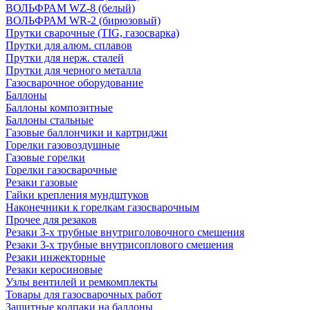
ВОЛЬФРАМ WZ-8 (белый)
ВОЛЬФРАМ WR-2 (бирюзовый)
Прутки сварочные (TIG, газосварка)
Прутки для алюм. сплавов
Прутки для нерж. сталей
Прутки для черного металла
Газосварочное оборудование
Баллоны
Баллоны композитные
Баллоны стальные
Газовые баллончики и картриджи
Горелки газовоздушные
Газовые горелки
Горелки газосварочные
Резаки газовые
Гайки крепления мундштуков
Наконечники к горелкам газосварочным
Прочее для резаков
Резаки 3-х трубные внутриголовочного смешения
Резаки 3-х трубные внутрисоплового смешения
Резаки инжекторные
Резаки керосиновые
Узлы вентилей и ремкомплекты
Товары для газосварочных работ
Защитные колпаки на баллоны