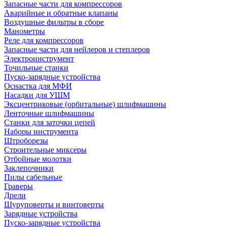
Запасные части для компрессоров
Аварийные и обратные клапаны
Воздушные фильтры в сборе
Манометры
Реле для компрессоров
Запасные части для нейлеров и степлеров
Электроинструмент
Точильные станки
Пуско-зарядные устройства
Оснастка для МФИ
Насадки для УШМ
Эксцентриковые (орбитальные) шлифмашины
Ленточные шлифмашины
Станки для заточки цепей
Наборы инструмента
Штроборезы
Строительные миксеры
Отбойные молотки
Заклепочники
Пилы сабельные
Граверы
Дрели
Шуруповерты и винтоверты
Зарядные устройства
Пуско-зарядные устройства