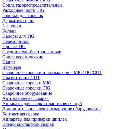
Сопла газораспределительные
Расходные части TIG
Головки для горелок
Держатели цанг
Заглушки
Кольца
Наборы для TIG
Переходники
Прочее TIG
Соединители быстросъёмные
Сопла керамические
Цанги
Штуцеры
Сварочные горелки и плазмотроны MIG/TIG/CUT
Плазмотроны CUT
Сварочные горелки MIG
Сварочные горелки TIG
Сварочное оборудование
Автоматическая сварка
Аппараты для сварки пластиковых труб
Дополнительное электросварочное оборудование
Контактная сварка
Аппараты для приварки шпилек
Клещи контактной сварки