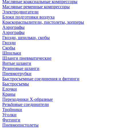
Масляные коаксиальные компрессоры
Масляные ременные компрессоры
Электродвигатели
Блоки подготовки воздуха
Краскораспылители, пистолеты, хопперы
Аэрографы
Аэрографы
Гвозди, шпильки, скобы
Гвозди
Скобы
Шпильки
Шланги пневматические
Витые шланги
Резиновые шланги
Пневмотрубки
Быстросъемные соединения и фитинги
Быстросъемы
Елочки
Краны
Переходники Х-образные
Резьбовые соединители
Тройники
Уголки
Фитинги
Пневмопистолеты