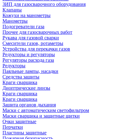
ЗИП для газосварочного оборудования
Клапаны
Кожухи на манометры
Манометры
Подогреватели газа
Прочее для газосварочных работ
Рукава для газовой сварки
Смесители газов, ротаметры
Устройства для перекачки газов
Редукторы и регуляторы
Регуляторы расхода газа
Редукторы
Паяльные лампы, насадки
Средства защиты
Краги сварщика
Диоптрические линзы
Краги сварщика
Краги сварщика
Защита органов дыхания
Маски с автоматическим светофильтром
Маски сварщика и защитные щитки
Очки защитные
Перчатки
Пластины защитные
Пожарная безопасность