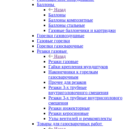
Баллоны
Назад
Баллоны
Баллоны композитные
Баллоны стальные
Газовые баллончики и картриджи
Горелки газовоздушные
Газовые горелки
Горелки газосварочные
Резаки газовые
Назад
Резаки газовые
Гайки крепления мундштуков
Наконечники к горелкам
газосварочным
Прочее для резаков
Резаки 3-х трубные
внутриголовочного смешения
Резаки 3-х трубные внутрисоплового
смешения
Резаки инжекторные
Резаки керосиновые
Узлы вентилей и ремкомплекты
Товары для газосварочных работ
Назад