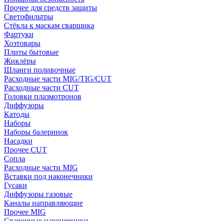
Прочее для средств защиты
Светофильтры
Стёкла к маскам сварщика
Фартуки
Хозтовары
Плиты бытовые
Жиклёры
Шланги поливочные
Расходные части MIG/TIG/CUT
Расходные части CUT
Головки плазмотронов
Диффузоры
Катоды
Наборы
Наборы балеринок
Насадки
Прочее CUT
Сопла
Расходные части MIG
Вставки под наконечники
Гусаки
Диффузоры газовые
Каналы направляющие
Прочее MIG
Сварочные наконечники