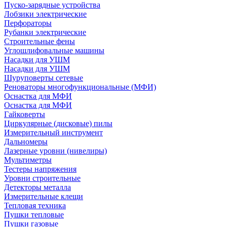
Пуско-зарядные устройства
Лобзики электрические
Перфораторы
Рубанки электрические
Строительные фены
Углошлифовальные машины
Насадки для УШМ
Насадки для УШМ
Шуруповерты сетевые
Реноваторы многофункциональные (МФИ)
Оснастка для МФИ
Оснастка для МФИ
Гайковерты
Циркулярные (дисковые) пилы
Измерительный инструмент
Дальномеры
Лазерные уровни (нивелиры)
Мультиметры
Тестеры напряжения
Уровни строительные
Детекторы металла
Измерительные клещи
Тепловая техника
Пушки тепловые
Пушки газовые