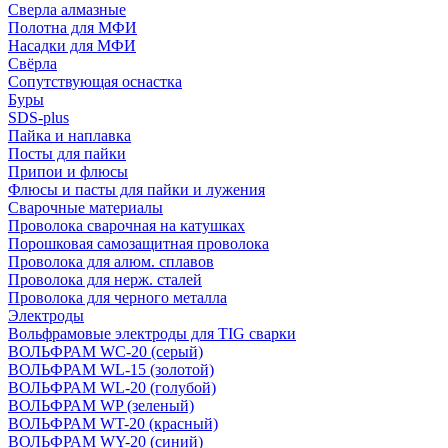
Сверла алмазные
Полотна для МФИ
Насадки для МФИ
Свёрла
Сопутствующая оснастка
Буры
SDS-plus
Пайка и наплавка
Посты для пайки
Припои и флюсы
Флюсы и пасты для пайки и лужения
Сварочные материалы
Проволока сварочная на катушках
Порошковая самозащитная проволока
Проволока для алюм. сплавов
Проволока для нерж. сталей
Проволока для черного металла
Электроды
Вольфрамовые электроды для TIG сварки
ВОЛЬФРАМ WC-20 (серый)
ВОЛЬФРАМ WL-15 (золотой)
ВОЛЬФРАМ WL-20 (голубой)
ВОЛЬФРАМ WP (зеленый)
ВОЛЬФРАМ WT-20 (красный)
ВОЛЬФРАМ WY-20 (синий)