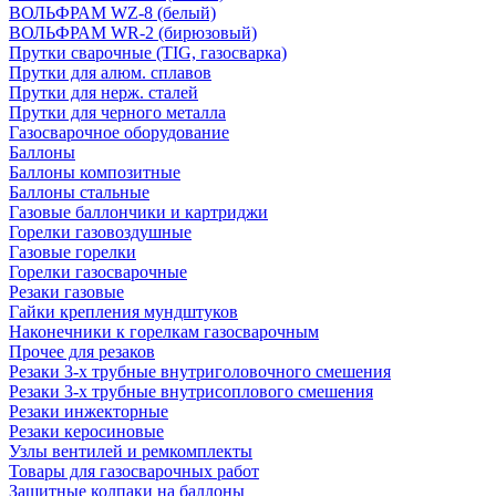
ВОЛЬФРАМ WZ-8 (белый)
ВОЛЬФРАМ WR-2 (бирюзовый)
Прутки сварочные (TIG, газосварка)
Прутки для алюм. сплавов
Прутки для нерж. сталей
Прутки для черного металла
Газосварочное оборудование
Баллоны
Баллоны композитные
Баллоны стальные
Газовые баллончики и картриджи
Горелки газовоздушные
Газовые горелки
Горелки газосварочные
Резаки газовые
Гайки крепления мундштуков
Наконечники к горелкам газосварочным
Прочее для резаков
Резаки 3-х трубные внутриголовочного смешения
Резаки 3-х трубные внутрисоплового смешения
Резаки инжекторные
Резаки керосиновые
Узлы вентилей и ремкомплекты
Товары для газосварочных работ
Защитные колпаки на баллоны