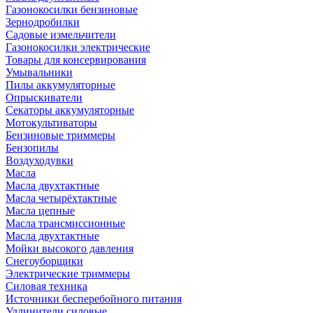
Газонокосилки бензиновые
Зернодробилки
Садовые измельчители
Газонокосилки электрические
Товары для консервирования
Умывальники
Пилы аккумуляторные
Опрыскиватели
Секаторы аккумуляторные
Мотокультиваторы
Бензиновые триммеры
Бензопилы
Воздуходувки
Масла
Масла двухтактные
Масла четырёхтактные
Масла цепные
Масла трансмиссионные
Масла двухтактные
Мойки высокого давления
Снегоуборщики
Электрические триммеры
Силовая техника
Источники бесперебойного питания
Удлинители силовые