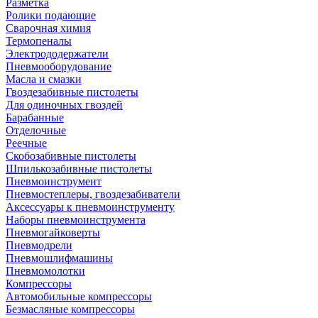
Разметка
Ролики подающие
Сварочная химия
Термопеналы
Электрододержатели
Пневмооборудование
Масла и смазки
Гвоздезабивные пистолеты
Для одиночных гвоздей
Барабанные
Отделочные
Реечные
Скобозабивные пистолеты
Шпилькозабивные пистолеты
Пневмоинструмент
Пневмостеплеры, гвоздезабиватели
Аксессуары к пневмоинструменту
Наборы пневмоинструмента
Пневмогайковерты
Пневмодрели
Пневмошлифмашины
Пневмомолотки
Компрессоры
Автомобильные компрессоры
Безмасляные компрессоры