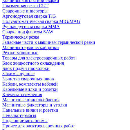
Машины контактной сварки
Плазменная резка CUT
Сварочные инверторы
Аргонодуговая сварка TIG
Полуавтоматическая сварка MIG/MAG
Ручная дуговая сварка MMA
Сварка под флюсом SAW
Термическая резка
Запасные части к машинам термической резки
Машины термической резки
Резаки машинные
Товары для электросварочных работ
Блок жидкостного охлаждения
Блок подачи проволоки
Зажимы ручные
Зачистка сварочных швов
Кабели, комплекты кабелей
Кабельные вилки и розетки
Клеммы заземления
Магнитные приспособления
Магнитные фиксаторы и уголки
Панельные вилки и розетки
Пеналы-термосы
Подающие механизмы
Прочее для электросварочных работ