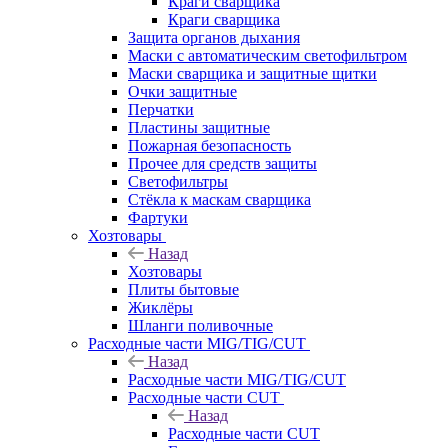
Краги сварщика
Краги сварщика
Защита органов дыхания
Маски с автоматическим светофильтром
Маски сварщика и защитные щитки
Очки защитные
Перчатки
Пластины защитные
Пожарная безопасность
Прочее для средств защиты
Светофильтры
Стёкла к маскам сварщика
Фартуки
Хозтовары
Назад
Хозтовары
Плиты бытовые
Жиклёры
Шланги поливочные
Расходные части MIG/TIG/CUT
Назад
Расходные части MIG/TIG/CUT
Расходные части CUT
Назад
Расходные части CUT