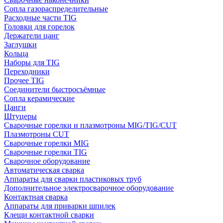
Сопла газораспределительные
Расходные части TIG
Головки для горелок
Держатели цанг
Заглушки
Кольца
Наборы для TIG
Переходники
Прочее TIG
Соединители быстросъёмные
Сопла керамические
Цанги
Штуцеры
Сварочные горелки и плазмотроны MIG/TIG/CUT
Плазмотроны CUT
Сварочные горелки MIG
Сварочные горелки TIG
Сварочное оборудование
Автоматическая сварка
Аппараты для сварки пластиковых труб
Дополнительное электросварочное оборудование
Контактная сварка
Аппараты для приварки шпилек
Клещи контактной сварки