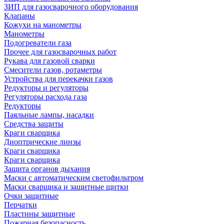
ЗИП для газосварочного оборудования
Клапаны
Кожухи на манометры
Манометры
Подогреватели газа
Прочее для газосварочных работ
Рукава для газовой сварки
Смесители газов, ротаметры
Устройства для перекачки газов
Редукторы и регуляторы
Регуляторы расхода газа
Редукторы
Паяльные лампы, насадки
Средства защиты
Краги сварщика
Диоптрические линзы
Краги сварщика
Краги сварщика
Защита органов дыхания
Маски с автоматическим светофильтром
Маски сварщика и защитные щитки
Очки защитные
Перчатки
Пластины защитные
Пожарная безопасность