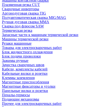
Машины контактной сварки
Плазменная резка CUT
Сварочные инверторы
Аргонодуговая сварка TIG
Полуавтоматическая сварка MIG/MAG
Ручная дуговая сварка MMA
Сварка под флюсом SAW
Термическая резка
Запасные части к машинам термической резки
Машины термической резки
Резаки машинные
Товары для электросварочных работ
Блок жидкостного охлаждения
Блок подачи проволоки
Зажимы ручные
Зачистка сварочных швов
Кабели, комплекты кабелей
Кабельные вилки и розетки
Клеммы заземления
Магнитные приспособления
Магнитные фиксаторы и уголки
Панельные вилки и розетки
Пеналы-термосы
Подающие механизмы
Прочее для электросварочных работ