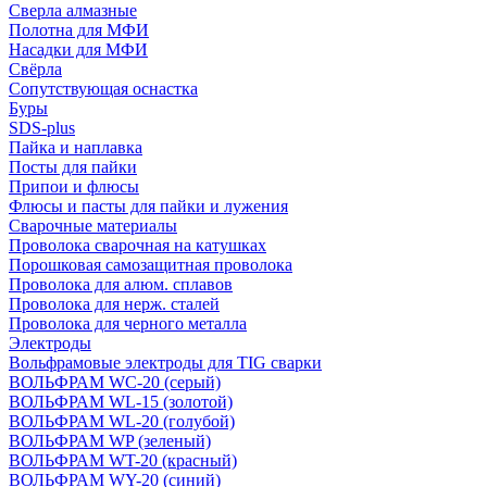
Сверла алмазные
Полотна для МФИ
Насадки для МФИ
Свёрла
Сопутствующая оснастка
Буры
SDS-plus
Пайка и наплавка
Посты для пайки
Припои и флюсы
Флюсы и пасты для пайки и лужения
Сварочные материалы
Проволока сварочная на катушках
Порошковая самозащитная проволока
Проволока для алюм. сплавов
Проволока для нерж. сталей
Проволока для черного металла
Электроды
Вольфрамовые электроды для TIG сварки
ВОЛЬФРАМ WC-20 (серый)
ВОЛЬФРАМ WL-15 (золотой)
ВОЛЬФРАМ WL-20 (голубой)
ВОЛЬФРАМ WP (зеленый)
ВОЛЬФРАМ WT-20 (красный)
ВОЛЬФРАМ WY-20 (синий)