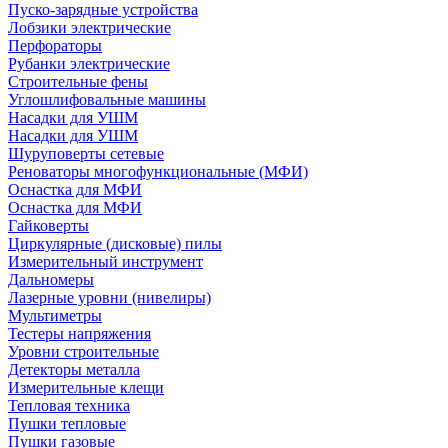
Пуско-зарядные устройства
Лобзики электрические
Перфораторы
Рубанки электрические
Строительные фены
Углошлифовальные машины
Насадки для УШМ
Насадки для УШМ
Шуруповерты сетевые
Реноваторы многофункциональные (МФИ)
Оснастка для МФИ
Оснастка для МФИ
Гайковерты
Циркулярные (дисковые) пилы
Измерительный инструмент
Дальномеры
Лазерные уровни (нивелиры)
Мультиметры
Тестеры напряжения
Уровни строительные
Детекторы металла
Измерительные клещи
Тепловая техника
Пушки тепловые
Пушки газовые