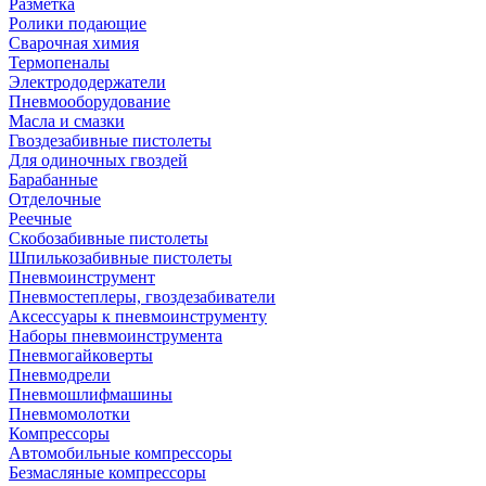
Разметка
Ролики подающие
Сварочная химия
Термопеналы
Электрододержатели
Пневмооборудование
Масла и смазки
Гвоздезабивные пистолеты
Для одиночных гвоздей
Барабанные
Отделочные
Реечные
Скобозабивные пистолеты
Шпилькозабивные пистолеты
Пневмоинструмент
Пневмостеплеры, гвоздезабиватели
Аксессуары к пневмоинструменту
Наборы пневмоинструмента
Пневмогайковерты
Пневмодрели
Пневмошлифмашины
Пневмомолотки
Компрессоры
Автомобильные компрессоры
Безмасляные компрессоры