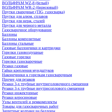
ВОЛЬФРАМ WZ-8 (белый)
ВОЛЬФРАМ WR-2 (бирюзовый)
Прутки сварочные (TIG, газосварка)
Прутки для алюм. сплавов
Прутки для нерж. сталей
Прутки для черного металла
Газосварочное оборудование
Баллоны
Баллоны композитные
Баллоны стальные
Газовые баллончики и картриджи
Горелки газовоздушные
Газовые горелки
Горелки газосварочные
Резаки газовые
Гайки крепления мундштуков
Наконечники к горелкам газосварочным
Прочее для резаков
Резаки 3-х трубные внутриголовочного смешения
Резаки 3-х трубные внутрисоплового смешения
Резаки инжекторные
Резаки керосиновые
Узлы вентилей и ремкомплекты
Товары для газосварочных работ
Защитные колпаки на баллоны