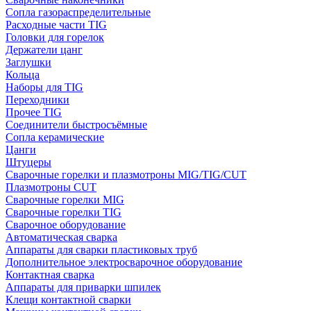
Сопла газораспределительные
Расходные части TIG
Головки для горелок
Держатели цанг
Заглушки
Кольца
Наборы для TIG
Переходники
Прочее TIG
Соединители быстросъёмные
Сопла керамические
Цанги
Штуцеры
Сварочные горелки и плазмотроны MIG/TIG/CUT
Плазмотроны CUT
Сварочные горелки MIG
Сварочные горелки TIG
Сварочное оборудование
Автоматическая сварка
Аппараты для сварки пластиковых труб
Дополнительное электросварочное оборудование
Контактная сварка
Аппараты для приварки шпилек
Клещи контактной сварки