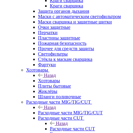
Краги сварщика
Краги сварщика
Защита органов дыхания
Маски с автоматическим светофильтром
Маски сварщика и защитные щитки
Очки защитные
Перчатки
Пластины защитные
Пожарная безопасность
Прочее для средств защиты
Светофильтры
Стёкла к маскам сварщика
Фартуки
Хозтовары
Назад
Хозтовары
Плиты бытовые
Жиклёры
Шланги поливочные
Расходные части MIG/TIG/CUT
Назад
Расходные части MIG/TIG/CUT
Расходные части CUT
Назад
Расходные части CUT