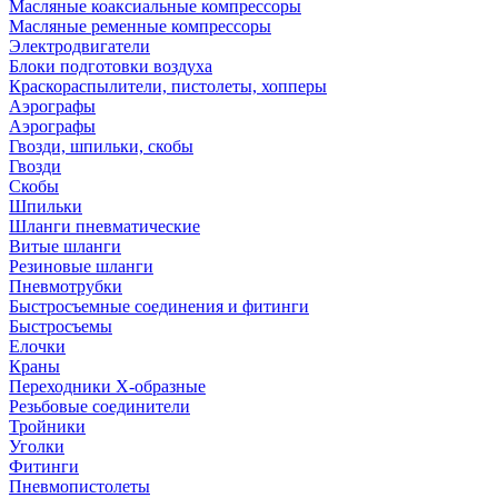
Масляные коаксиальные компрессоры
Масляные ременные компрессоры
Электродвигатели
Блоки подготовки воздуха
Краскораспылители, пистолеты, хопперы
Аэрографы
Аэрографы
Гвозди, шпильки, скобы
Гвозди
Скобы
Шпильки
Шланги пневматические
Витые шланги
Резиновые шланги
Пневмотрубки
Быстросъемные соединения и фитинги
Быстросъемы
Елочки
Краны
Переходники Х-образные
Резьбовые соединители
Тройники
Уголки
Фитинги
Пневмопистолеты