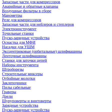
Запасные части для компрессоров
Аварийные и обратные клапаны
Воздушные фильтры в сборе
Манометры
Реле для компрессоров
Запасные части для нейлеров и степлеров
Электроинструмент
Точильные станки
Пуско-зарядные устройства
Оснастка для МФИ
Насадки для УШМ
Эксцентриковые (орбитальные) шлифмашины
Ленточные шлифмашины
Станки для заточки цепей
Наборы инструмента
Штроборезы
Строительные миксеры
Отбойные молотки
Заклепочники
Пилы сабельные
Граверы
Дрели
Шуруповерты и винтоверты
Зарядные устройства
Пуско-зарядные устройства