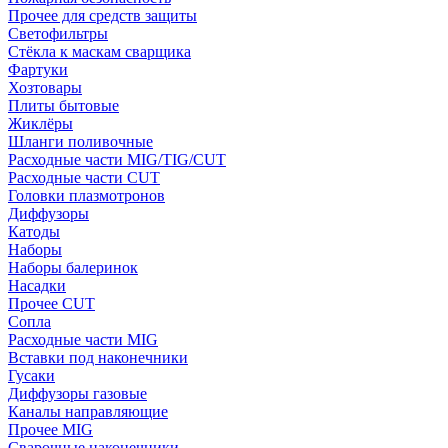
Прочее для средств защиты
Светофильтры
Стёкла к маскам сварщика
Фартуки
Хозтовары
Плиты бытовые
Жиклёры
Шланги поливочные
Расходные части MIG/TIG/CUT
Расходные части CUT
Головки плазмотронов
Диффузоры
Катоды
Наборы
Наборы балеринок
Насадки
Прочее CUT
Сопла
Расходные части MIG
Вставки под наконечники
Гусаки
Диффузоры газовые
Каналы направляющие
Прочее MIG
Сварочные наконечники