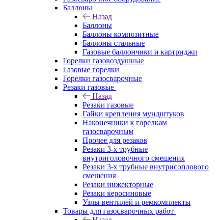
Баллоны
Назад
Баллоны
Баллоны композитные
Баллоны стальные
Газовые баллончики и картриджи
Горелки газовоздушные
Газовые горелки
Горелки газосварочные
Резаки газовые
Назад
Резаки газовые
Гайки крепления мундштуков
Наконечники к горелкам
газосварочным
Прочее для резаков
Резаки 3-х трубные
внутриголовочного смешения
Резаки 3-х трубные внутрисоплового
смешения
Резаки инжекторные
Резаки керосиновые
Узлы вентилей и ремкомплекты
Товары для газосварочных работ
Назад