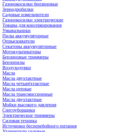
Газонокосилки бензиновые
Зернодробилки
Садовые измельчители
Газонокосилки электрические
Товары для консервирования
Умывальники
Пилы аккумуляторные
Опрыскиватели
Секаторы аккумуляторные
Мотокультиваторы
Бензиновые триммеры
Бензопилы
Воздуходувки
Масла
Масла двухтактные
Масла четырёхтактные
Масла цепные
Масла трансмиссионные
Масла двухтактные
Мойки высокого давления
Снегоуборщики
Электрические триммеры
Силовая техника
Источники бесперебойного питания
Удлинители силовые