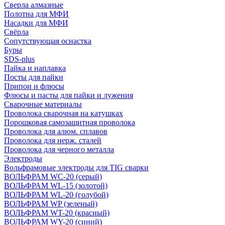
Сверла алмазные
Полотна для МФИ
Насадки для МФИ
Свёрла
Сопутствующая оснастка
Буры
SDS-plus
Пайка и наплавка
Посты для пайки
Припои и флюсы
Флюсы и пасты для пайки и лужения
Сварочные материалы
Проволока сварочная на катушках
Порошковая самозащитная проволока
Проволока для алюм. сплавов
Проволока для нерж. сталей
Проволока для черного металла
Электроды
Вольфрамовые электроды для TIG сварки
ВОЛЬФРАМ WC-20 (серый)
ВОЛЬФРАМ WL-15 (золотой)
ВОЛЬФРАМ WL-20 (голубой)
ВОЛЬФРАМ WP (зеленый)
ВОЛЬФРАМ WT-20 (красный)
ВОЛЬФРАМ WY-20 (синий)