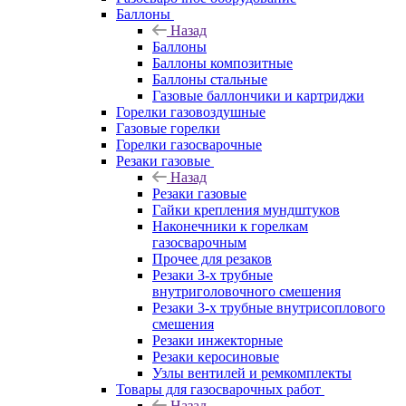
Баллоны
Назад
Баллоны
Баллоны композитные
Баллоны стальные
Газовые баллончики и картриджи
Горелки газовоздушные
Газовые горелки
Горелки газосварочные
Резаки газовые
Назад
Резаки газовые
Гайки крепления мундштуков
Наконечники к горелкам
газосварочным
Прочее для резаков
Резаки 3-х трубные
внутриголовочного смешения
Резаки 3-х трубные внутрисоплового
смешения
Резаки инжекторные
Резаки керосиновые
Узлы вентилей и ремкомплекты
Товары для газосварочных работ
Назад