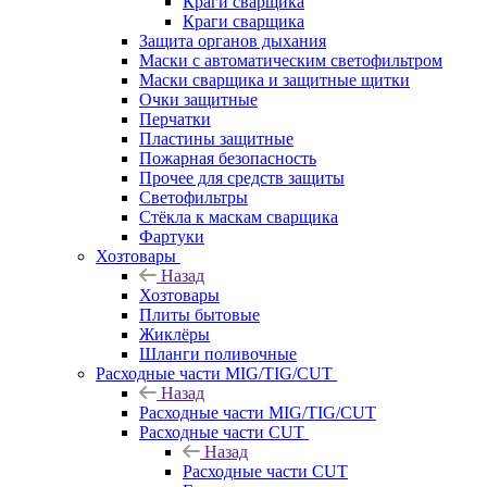
Краги сварщика
Краги сварщика
Защита органов дыхания
Маски с автоматическим светофильтром
Маски сварщика и защитные щитки
Очки защитные
Перчатки
Пластины защитные
Пожарная безопасность
Прочее для средств защиты
Светофильтры
Стёкла к маскам сварщика
Фартуки
Хозтовары
Назад
Хозтовары
Плиты бытовые
Жиклёры
Шланги поливочные
Расходные части MIG/TIG/CUT
Назад
Расходные части MIG/TIG/CUT
Расходные части CUT
Назад
Расходные части CUT