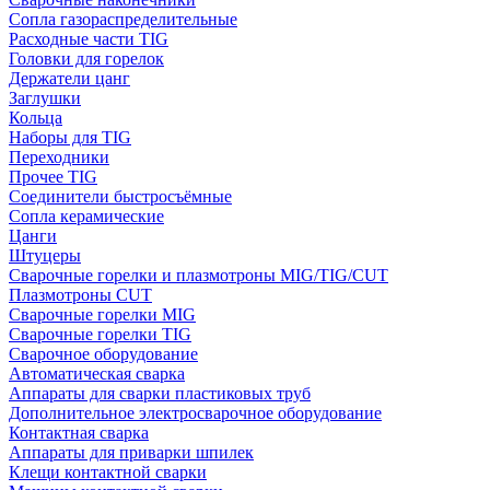
Сопла газораспределительные
Расходные части TIG
Головки для горелок
Держатели цанг
Заглушки
Кольца
Наборы для TIG
Переходники
Прочее TIG
Соединители быстросъёмные
Сопла керамические
Цанги
Штуцеры
Сварочные горелки и плазмотроны MIG/TIG/CUT
Плазмотроны CUT
Сварочные горелки MIG
Сварочные горелки TIG
Сварочное оборудование
Автоматическая сварка
Аппараты для сварки пластиковых труб
Дополнительное электросварочное оборудование
Контактная сварка
Аппараты для приварки шпилек
Клещи контактной сварки