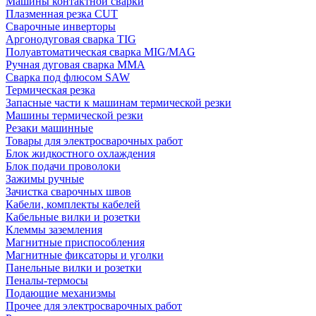
Машины контактной сварки
Плазменная резка CUT
Сварочные инверторы
Аргонодуговая сварка TIG
Полуавтоматическая сварка MIG/MAG
Ручная дуговая сварка MMA
Сварка под флюсом SAW
Термическая резка
Запасные части к машинам термической резки
Машины термической резки
Резаки машинные
Товары для электросварочных работ
Блок жидкостного охлаждения
Блок подачи проволоки
Зажимы ручные
Зачистка сварочных швов
Кабели, комплекты кабелей
Кабельные вилки и розетки
Клеммы заземления
Магнитные приспособления
Магнитные фиксаторы и уголки
Панельные вилки и розетки
Пеналы-термосы
Подающие механизмы
Прочее для электросварочных работ