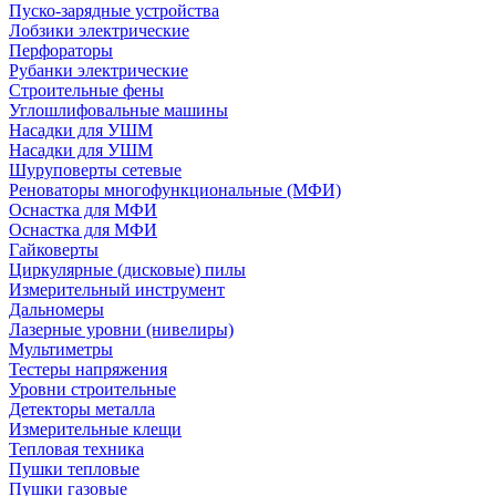
Пуско-зарядные устройства
Лобзики электрические
Перфораторы
Рубанки электрические
Строительные фены
Углошлифовальные машины
Насадки для УШМ
Насадки для УШМ
Шуруповерты сетевые
Реноваторы многофункциональные (МФИ)
Оснастка для МФИ
Оснастка для МФИ
Гайковерты
Циркулярные (дисковые) пилы
Измерительный инструмент
Дальномеры
Лазерные уровни (нивелиры)
Мультиметры
Тестеры напряжения
Уровни строительные
Детекторы металла
Измерительные клещи
Тепловая техника
Пушки тепловые
Пушки газовые