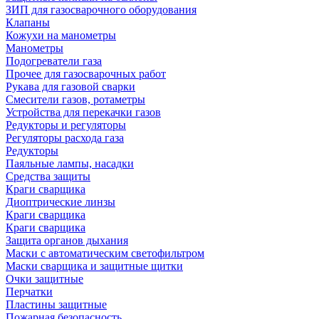
ЗИП для газосварочного оборудования
Клапаны
Кожухи на манометры
Манометры
Подогреватели газа
Прочее для газосварочных работ
Рукава для газовой сварки
Смесители газов, ротаметры
Устройства для перекачки газов
Редукторы и регуляторы
Регуляторы расхода газа
Редукторы
Паяльные лампы, насадки
Средства защиты
Краги сварщика
Диоптрические линзы
Краги сварщика
Краги сварщика
Защита органов дыхания
Маски с автоматическим светофильтром
Маски сварщика и защитные щитки
Очки защитные
Перчатки
Пластины защитные
Пожарная безопасность