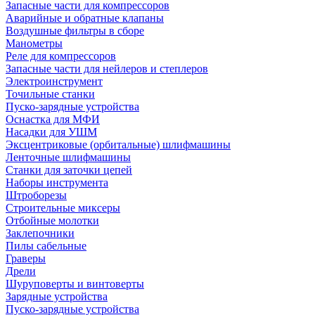
Запасные части для компрессоров
Аварийные и обратные клапаны
Воздушные фильтры в сборе
Манометры
Реле для компрессоров
Запасные части для нейлеров и степлеров
Электроинструмент
Точильные станки
Пуско-зарядные устройства
Оснастка для МФИ
Насадки для УШМ
Эксцентриковые (орбитальные) шлифмашины
Ленточные шлифмашины
Станки для заточки цепей
Наборы инструмента
Штроборезы
Строительные миксеры
Отбойные молотки
Заклепочники
Пилы сабельные
Граверы
Дрели
Шуруповерты и винтоверты
Зарядные устройства
Пуско-зарядные устройства