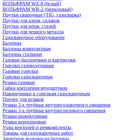
ВОЛЬФРАМ WZ-8 (белый)
ВОЛЬФРАМ WR-2 (бирюзовый)
Прутки сварочные (TIG, газосварка)
Прутки для алюм. сплавов
Прутки для нерж. сталей
Прутки для черного металла
Газосварочное оборудование
Баллоны
Баллоны композитные
Баллоны стальные
Газовые баллончики и картриджи
Горелки газовоздушные
Газовые горелки
Горелки газосварочные
Резаки газовые
Гайки крепления мундштуков
Наконечники к горелкам газосварочным
Прочее для резаков
Резаки 3-х трубные внутриголовочного смешения
Резаки 3-х трубные внутрисоплового смешения
Резаки инжекторные
Резаки керосиновые
Узлы вентилей и ремкомплекты
Товары для газосварочных работ
Защитные колпаки на баллоны