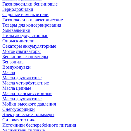
Газонокосилки бензиновые
Зернодробилки
Садовые измельчители
Газонокосилки электрические
Товары для консервирования
Умывальники
Пилы аккумуляторные
Опрыскиватели
Секаторы аккумуляторные
Мотокультиваторы
Бензиновые триммеры
Бензопилы
Воздуходувки
Масла
Масла двухтактные
Масла четырёхтактные
Масла цепные
Масла трансмиссионные
Масла двухтактные
Мойки высокого давления
Снегоуборщики
Электрические триммеры
Силовая техника
Источники бесперебойного питания
Удлинители силовые