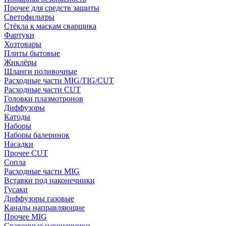
Прочее для средств защиты
Светофильтры
Стёкла к маскам сварщика
Фартуки
Хозтовары
Плиты бытовые
Жиклёры
Шланги поливочные
Расходные части MIG/TIG/CUT
Расходные части CUT
Головки плазмотронов
Диффузоры
Катоды
Наборы
Наборы балеринок
Насадки
Прочее CUT
Сопла
Расходные части MIG
Вставки под наконечники
Гусаки
Диффузоры газовые
Каналы направляющие
Прочее MIG
Сварочные наконечники