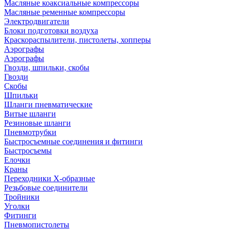
Масляные коаксиальные компрессоры
Масляные ременные компрессоры
Электродвигатели
Блоки подготовки воздуха
Краскораспылители, пистолеты, хопперы
Аэрографы
Аэрографы
Гвозди, шпильки, скобы
Гвозди
Скобы
Шпильки
Шланги пневматические
Витые шланги
Резиновые шланги
Пневмотрубки
Быстросъемные соединения и фитинги
Быстросъемы
Елочки
Краны
Переходники Х-образные
Резьбовые соединители
Тройники
Уголки
Фитинги
Пневмопистолеты