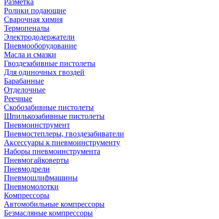
Разметка
Ролики подающие
Сварочная химия
Термопеналы
Электрододержатели
Пневмооборудование
Масла и смазки
Гвоздезабивные пистолеты
Для одиночных гвоздей
Барабанные
Отделочные
Реечные
Скобозабивные пистолеты
Шпилькозабивные пистолеты
Пневмоинструмент
Пневмостеплеры, гвоздезабиватели
Аксессуары к пневмоинструменту
Наборы пневмоинструмента
Пневмогайковерты
Пневмодрели
Пневмошлифмашины
Пневмомолотки
Компрессоры
Автомобильные компрессоры
Безмасляные компрессоры