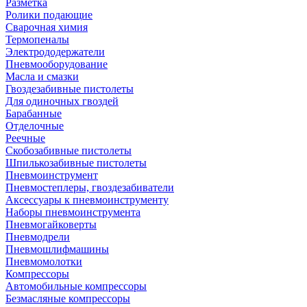
Разметка
Ролики подающие
Сварочная химия
Термопеналы
Электрододержатели
Пневмооборудование
Масла и смазки
Гвоздезабивные пистолеты
Для одиночных гвоздей
Барабанные
Отделочные
Реечные
Скобозабивные пистолеты
Шпилькозабивные пистолеты
Пневмоинструмент
Пневмостеплеры, гвоздезабиватели
Аксессуары к пневмоинструменту
Наборы пневмоинструмента
Пневмогайковерты
Пневмодрели
Пневмошлифмашины
Пневмомолотки
Компрессоры
Автомобильные компрессоры
Безмасляные компрессоры