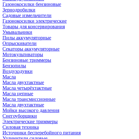
Газонокосилки бензиновые
Зернодробилки
Садовые измельчители
Газонокосилки электрические
Товары для консервирования
Умывальники
Пилы аккумуляторные
Опрыскиватели
Секаторы аккумуляторные
Мотокультиваторы
Бензиновые триммеры
Бензопилы
Воздуходувки
Масла
Масла двухтактные
Масла четырёхтактные
Масла цепные
Масла трансмиссионные
Масла двухтактные
Мойки высокого давления
Снегоуборщики
Электрические триммеры
Силовая техника
Источники бесперебойного питания
Удлинители силовые