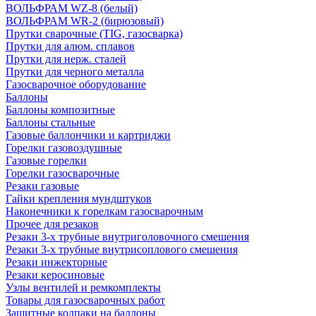
ВОЛЬФРАМ WZ-8 (белый)
ВОЛЬФРАМ WR-2 (бирюзовый)
Прутки сварочные (TIG, газосварка)
Прутки для алюм. сплавов
Прутки для нерж. сталей
Прутки для черного металла
Газосварочное оборудование
Баллоны
Баллоны композитные
Баллоны стальные
Газовые баллончики и картриджи
Горелки газовоздушные
Газовые горелки
Горелки газосварочные
Резаки газовые
Гайки крепления мундштуков
Наконечники к горелкам газосварочным
Прочее для резаков
Резаки 3-х трубные внутриголовочного смешения
Резаки 3-х трубные внутрисоплового смешения
Резаки инжекторные
Резаки керосиновые
Узлы вентилей и ремкомплекты
Товары для газосварочных работ
Защитные колпаки на баллоны