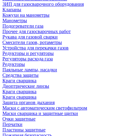
ЗИП для газосварочного оборудования
Клапаны
Кожухи на манометры
Манометры
Подогреватели газа
Прочее для газосварочных работ
Рукава для газовой сварки
Смесители газов, ротаметры
Устройства для перекачки газов
Редукторы и регуляторы
Регуляторы расхода газа
Редукторы
Паяльные лампы, насадки
Средства защиты
Краги сварщика
Диоптрические линзы
Краги сварщика
Краги сварщика
Защита органов дыхания
Маски с автоматическим светофильтром
Маски сварщика и защитные щитки
Очки защитные
Перчатки
Пластины защитные
Пожарная безопасность