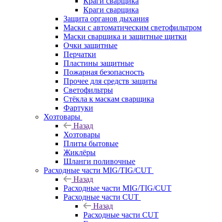
Краги сварщика
Краги сварщика
Защита органов дыхания
Маски с автоматическим светофильтром
Маски сварщика и защитные щитки
Очки защитные
Перчатки
Пластины защитные
Пожарная безопасность
Прочее для средств защиты
Светофильтры
Стёкла к маскам сварщика
Фартуки
Хозтовары
Назад
Хозтовары
Плиты бытовые
Жиклёры
Шланги поливочные
Расходные части MIG/TIG/CUT
Назад
Расходные части MIG/TIG/CUT
Расходные части CUT
Назад
Расходные части CUT