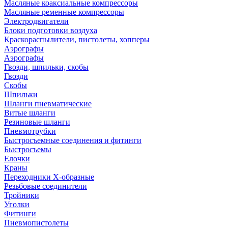
Масляные коаксиальные компрессоры
Масляные ременные компрессоры
Электродвигатели
Блоки подготовки воздуха
Краскораспылители, пистолеты, хопперы
Аэрографы
Аэрографы
Гвозди, шпильки, скобы
Гвозди
Скобы
Шпильки
Шланги пневматические
Витые шланги
Резиновые шланги
Пневмотрубки
Быстросъемные соединения и фитинги
Быстросъемы
Елочки
Краны
Переходники Х-образные
Резьбовые соединители
Тройники
Уголки
Фитинги
Пневмопистолеты