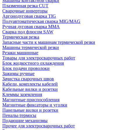
Машины контактной сварки
Плазменная резка CUT
Сварочные инверторы
Аргонодуговая сварка TIG
Полуавтоматическая сварка MIG/MAG
Ручная дуговая сварка MMA
Сварка под флюсом SAW
Термическая резка
Запасные части к машинам термической резки
Машины термической резки
Резаки машинные
Товары для электросварочных работ
Блок жидкостного охлаждения
Блок подачи проволоки
Зажимы ручные
Зачистка сварочных швов
Кабели, комплекты кабелей
Кабельные вилки и розетки
Клеммы заземления
Магнитные приспособления
Магнитные фиксаторы и уголки
Панельные вилки и розетки
Пеналы-термосы
Подающие механизмы
Прочее для электросварочных работ