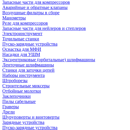
Запасные части для компрессоров
Аварийные и обратные клапаны
Воздушные фильтры в сборе
Манометры
Реле для компрессоров
Запасные части для нейлеров и степлеров
Электроинструмент
Точильные станки
Пуско-зарядные устройства
Оснастка для МФИ
Насадки для УШМ
Эксцентриковые (орбитальные) шлифмашины
Ленточные шлифмашины
Станки для заточки цепей
Наборы инструмента
Штроборезы
Строительные миксеры
Отбойные молотки
Заклепочники
Пилы сабельные
Граверы
Дрели
Шуруповерты и винтоверты
Зарядные устройства
Пуско-зарядные устройства