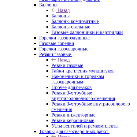
Баллоны
Назад
Баллоны
Баллоны композитные
Баллоны стальные
Газовые баллончики и картриджи
Горелки газовоздушные
Газовые горелки
Горелки газосварочные
Резаки газовые
Назад
Резаки газовые
Гайки крепления мундштуков
Наконечники к горелкам
газосварочным
Прочее для резаков
Резаки 3-х трубные
внутриголовочного смешения
Резаки 3-х трубные внутрисоплового
смешения
Резаки инжекторные
Резаки керосиновые
Узлы вентилей и ремкомплекты
Товары для газосварочных работ
Назад