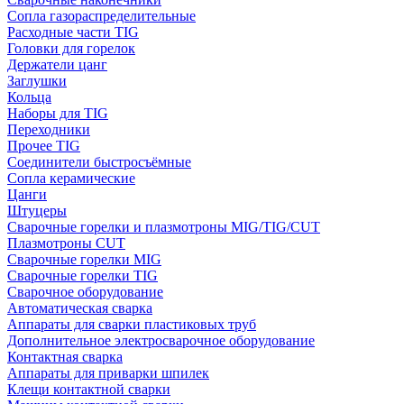
Сопла газораспределительные
Расходные части TIG
Головки для горелок
Держатели цанг
Заглушки
Кольца
Наборы для TIG
Переходники
Прочее TIG
Соединители быстросъёмные
Сопла керамические
Цанги
Штуцеры
Сварочные горелки и плазмотроны MIG/TIG/CUT
Плазмотроны CUT
Сварочные горелки MIG
Сварочные горелки TIG
Сварочное оборудование
Автоматическая сварка
Аппараты для сварки пластиковых труб
Дополнительное электросварочное оборудование
Контактная сварка
Аппараты для приварки шпилек
Клещи контактной сварки