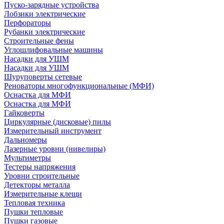
Пуско-зарядные устройства
Лобзики электрические
Перфораторы
Рубанки электрические
Строительные фены
Углошлифовальные машины
Насадки для УШМ
Насадки для УШМ
Шуруповерты сетевые
Реноваторы многофункциональные (МФИ)
Оснастка для МФИ
Оснастка для МФИ
Гайковерты
Циркулярные (дисковые) пилы
Измерительный инструмент
Дальномеры
Лазерные уровни (нивелиры)
Мультиметры
Тестеры напряжения
Уровни строительные
Детекторы металла
Измерительные клещи
Тепловая техника
Пушки тепловые
Пушки газовые