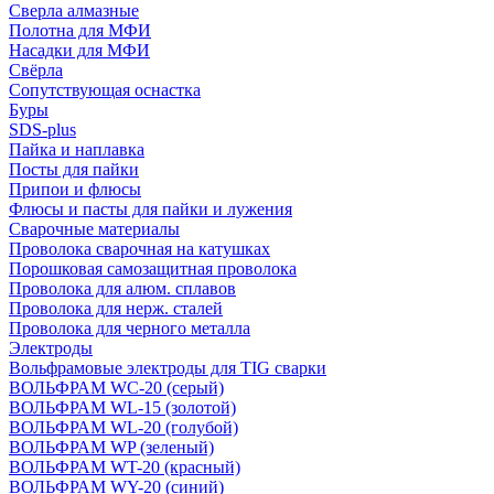
Сверла алмазные
Полотна для МФИ
Насадки для МФИ
Свёрла
Сопутствующая оснастка
Буры
SDS-plus
Пайка и наплавка
Посты для пайки
Припои и флюсы
Флюсы и пасты для пайки и лужения
Сварочные материалы
Проволока сварочная на катушках
Порошковая самозащитная проволока
Проволока для алюм. сплавов
Проволока для нерж. сталей
Проволока для черного металла
Электроды
Вольфрамовые электроды для TIG сварки
ВОЛЬФРАМ WC-20 (серый)
ВОЛЬФРАМ WL-15 (золотой)
ВОЛЬФРАМ WL-20 (голубой)
ВОЛЬФРАМ WP (зеленый)
ВОЛЬФРАМ WT-20 (красный)
ВОЛЬФРАМ WY-20 (синий)