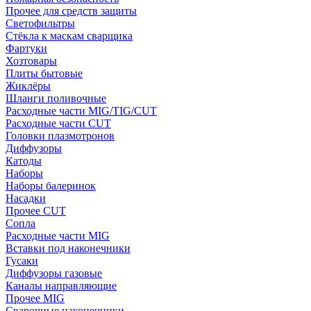
Прочее для средств защиты
Светофильтры
Стёкла к маскам сварщика
Фартуки
Хозтовары
Плиты бытовые
Жиклёры
Шланги поливочные
Расходные части MIG/TIG/CUT
Расходные части CUT
Головки плазмотронов
Диффузоры
Катоды
Наборы
Наборы балеринок
Насадки
Прочее CUT
Сопла
Расходные части MIG
Вставки под наконечники
Гусаки
Диффузоры газовые
Каналы направляющие
Прочее MIG
Сварочные наконечники