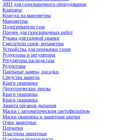
ЗИП для газосварочного оборудования
Клапаны
Кожухи на манометры
Манометры
Подогреватели газа
Прочее для газосварочных работ
Рукава для газовой сварки
Смесители газов, ротаметры
Устройства для перекачки газов
Редукторы и регуляторы
Регуляторы расхода газа
Редукторы
Паяльные лампы, насадки
Средства защиты
Краги сварщика
Диоптрические линзы
Краги сварщика
Краги сварщика
Защита органов дыхания
Маски с автоматическим светофильтром
Маски сварщика и защитные щитки
Очки защитные
Перчатки
Пластины защитные
Пожарная безопасность