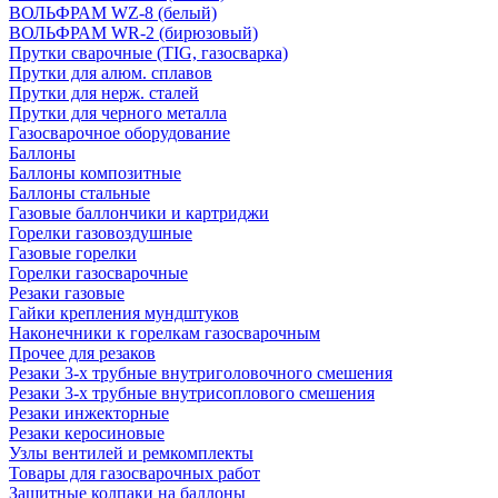
ВОЛЬФРАМ WZ-8 (белый)
ВОЛЬФРАМ WR-2 (бирюзовый)
Прутки сварочные (TIG, газосварка)
Прутки для алюм. сплавов
Прутки для нерж. сталей
Прутки для черного металла
Газосварочное оборудование
Баллоны
Баллоны композитные
Баллоны стальные
Газовые баллончики и картриджи
Горелки газовоздушные
Газовые горелки
Горелки газосварочные
Резаки газовые
Гайки крепления мундштуков
Наконечники к горелкам газосварочным
Прочее для резаков
Резаки 3-х трубные внутриголовочного смешения
Резаки 3-х трубные внутрисоплового смешения
Резаки инжекторные
Резаки керосиновые
Узлы вентилей и ремкомплекты
Товары для газосварочных работ
Защитные колпаки на баллоны