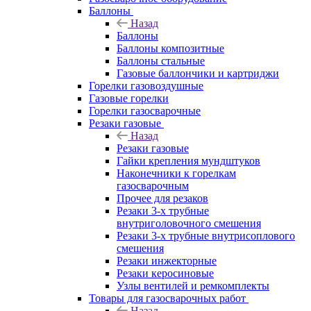
Баллоны
Назад
Баллоны
Баллоны композитные
Баллоны стальные
Газовые баллончики и картриджи
Горелки газовоздушные
Газовые горелки
Горелки газосварочные
Резаки газовые
Назад
Резаки газовые
Гайки крепления мундштуков
Наконечники к горелкам
газосварочным
Прочее для резаков
Резаки 3-х трубные
внутриголовочного смешения
Резаки 3-х трубные внутрисоплового
смешения
Резаки инжекторные
Резаки керосиновые
Узлы вентилей и ремкомплекты
Товары для газосварочных работ
Назад