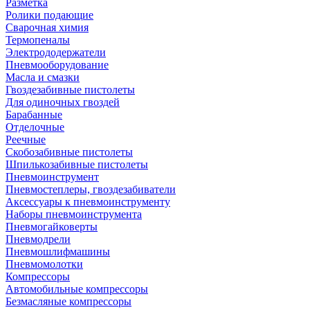
Разметка
Ролики подающие
Сварочная химия
Термопеналы
Электрододержатели
Пневмооборудование
Масла и смазки
Гвоздезабивные пистолеты
Для одиночных гвоздей
Барабанные
Отделочные
Реечные
Скобозабивные пистолеты
Шпилькозабивные пистолеты
Пневмоинструмент
Пневмостеплеры, гвоздезабиватели
Аксессуары к пневмоинструменту
Наборы пневмоинструмента
Пневмогайковерты
Пневмодрели
Пневмошлифмашины
Пневмомолотки
Компрессоры
Автомобильные компрессоры
Безмасляные компрессоры