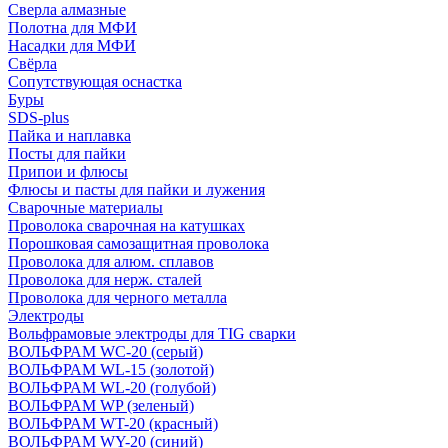
Сверла алмазные
Полотна для МФИ
Насадки для МФИ
Свёрла
Сопутствующая оснастка
Буры
SDS-plus
Пайка и наплавка
Посты для пайки
Припои и флюсы
Флюсы и пасты для пайки и лужения
Сварочные материалы
Проволока сварочная на катушках
Порошковая самозащитная проволока
Проволока для алюм. сплавов
Проволока для нерж. сталей
Проволока для черного металла
Электроды
Вольфрамовые электроды для TIG сварки
ВОЛЬФРАМ WC-20 (серый)
ВОЛЬФРАМ WL-15 (золотой)
ВОЛЬФРАМ WL-20 (голубой)
ВОЛЬФРАМ WP (зеленый)
ВОЛЬФРАМ WT-20 (красный)
ВОЛЬФРАМ WY-20 (синий)