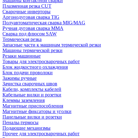
Машины контактной сварки
Плазменная резка CUT
Сварочные инверторы
Аргонодуговая сварка TIG
Полуавтоматическая сварка MIG/MAG
Ручная дуговая сварка MMA
Сварка под флюсом SAW
Термическая резка
Запасные части к машинам термической резки
Машины термической резки
Резаки машинные
Товары для электросварочных работ
Блок жидкостного охлаждения
Блок подачи проволоки
Зажимы ручные
Зачистка сварочных швов
Кабели, комплекты кабелей
Кабельные вилки и розетки
Клеммы заземления
Магнитные приспособления
Магнитные фиксаторы и уголки
Панельные вилки и розетки
Пеналы-термосы
Подающие механизмы
Прочее для электросварочных работ