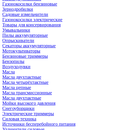
Газонокосилки бензиновые
Зернодробилки
Садовые измельчители
Газонокосилки электрические
Товары для консервирования
Умывальники
Пилы аккумуляторные
Опрыскиватели
Секаторы аккумуляторные
Мотокультиваторы
Бензиновые триммеры
Бензопилы
Воздуходувки
Масла
Масла двухтактные
Масла четырёхтактные
Масла цепные
Масла трансмиссионные
Масла двухтактные
Мойки высокого давления
Снегоуборщики
Электрические триммеры
Силовая техника
Источники бесперебойного питания
Удлинители силовые