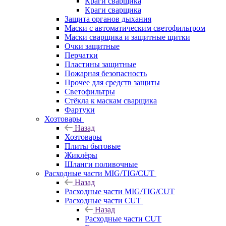
Краги сварщика
Краги сварщика
Защита органов дыхания
Маски с автоматическим светофильтром
Маски сварщика и защитные щитки
Очки защитные
Перчатки
Пластины защитные
Пожарная безопасность
Прочее для средств защиты
Светофильтры
Стёкла к маскам сварщика
Фартуки
Хозтовары
Назад
Хозтовары
Плиты бытовые
Жиклёры
Шланги поливочные
Расходные части MIG/TIG/CUT
Назад
Расходные части MIG/TIG/CUT
Расходные части CUT
Назад
Расходные части CUT