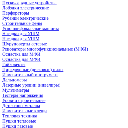
Пуско-зарядные устройства
Лобзики электрические
Перфораторы
Рубанки электрические
Строительные фены
Углошлифовальные машины
Насадки для УШМ
Насадки для УШМ
Шуруповерты сетевые
Реноваторы многофункциональные (МФИ)
Оснастка для МФИ
Оснастка для МФИ
Гайковерты
Циркулярные (дисковые) пилы
Измерительный инструмент
Дальномеры
Лазерные уровни (нивелиры)
Мультиметры
Тестеры напряжения
Уровни строительные
Детекторы металла
Измерительные клещи
Тепловая техника
Пушки тепловые
Пушки газовые