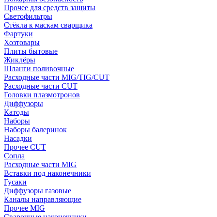
Прочее для средств защиты
Светофильтры
Стёкла к маскам сварщика
Фартуки
Хозтовары
Плиты бытовые
Жиклёры
Шланги поливочные
Расходные части MIG/TIG/CUT
Расходные части CUT
Головки плазмотронов
Диффузоры
Катоды
Наборы
Наборы балеринок
Насадки
Прочее CUT
Сопла
Расходные части MIG
Вставки под наконечники
Гусаки
Диффузоры газовые
Каналы направляющие
Прочее MIG
Сварочные наконечники