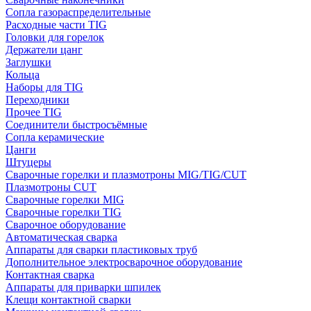
Сопла газораспределительные
Расходные части TIG
Головки для горелок
Держатели цанг
Заглушки
Кольца
Наборы для TIG
Переходники
Прочее TIG
Соединители быстросъёмные
Сопла керамические
Цанги
Штуцеры
Сварочные горелки и плазмотроны MIG/TIG/CUT
Плазмотроны CUT
Сварочные горелки MIG
Сварочные горелки TIG
Сварочное оборудование
Автоматическая сварка
Аппараты для сварки пластиковых труб
Дополнительное электросварочное оборудование
Контактная сварка
Аппараты для приварки шпилек
Клещи контактной сварки