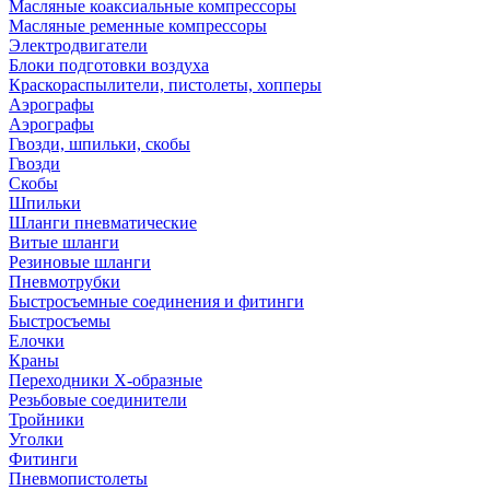
Масляные коаксиальные компрессоры
Масляные ременные компрессоры
Электродвигатели
Блоки подготовки воздуха
Краскораспылители, пистолеты, хопперы
Аэрографы
Аэрографы
Гвозди, шпильки, скобы
Гвозди
Скобы
Шпильки
Шланги пневматические
Витые шланги
Резиновые шланги
Пневмотрубки
Быстросъемные соединения и фитинги
Быстросъемы
Елочки
Краны
Переходники Х-образные
Резьбовые соединители
Тройники
Уголки
Фитинги
Пневмопистолеты