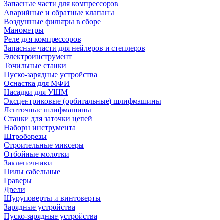
Запасные части для компрессоров
Аварийные и обратные клапаны
Воздушные фильтры в сборе
Манометры
Реле для компрессоров
Запасные части для нейлеров и степлеров
Электроинструмент
Точильные станки
Пуско-зарядные устройства
Оснастка для МФИ
Насадки для УШМ
Эксцентриковые (орбитальные) шлифмашины
Ленточные шлифмашины
Станки для заточки цепей
Наборы инструмента
Штроборезы
Строительные миксеры
Отбойные молотки
Заклепочники
Пилы сабельные
Граверы
Дрели
Шуруповерты и винтоверты
Зарядные устройства
Пуско-зарядные устройства