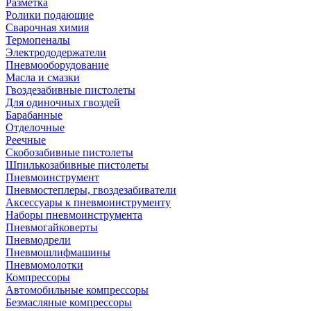
Разметка
Ролики подающие
Сварочная химия
Термопеналы
Электрододержатели
Пневмооборудование
Масла и смазки
Гвоздезабивные пистолеты
Для одиночных гвоздей
Барабанные
Отделочные
Реечные
Скобозабивные пистолеты
Шпилькозабивные пистолеты
Пневмоинструмент
Пневмостеплеры, гвоздезабиватели
Аксессуары к пневмоинструменту
Наборы пневмоинструмента
Пневмогайковерты
Пневмодрели
Пневмошлифмашины
Пневмомолотки
Компрессоры
Автомобильные компрессоры
Безмасляные компрессоры