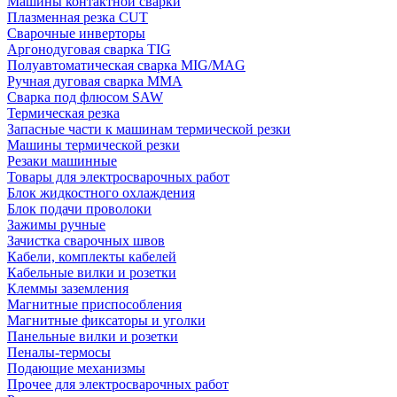
Машины контактной сварки
Плазменная резка CUT
Сварочные инверторы
Аргонодуговая сварка TIG
Полуавтоматическая сварка MIG/MAG
Ручная дуговая сварка MMA
Сварка под флюсом SAW
Термическая резка
Запасные части к машинам термической резки
Машины термической резки
Резаки машинные
Товары для электросварочных работ
Блок жидкостного охлаждения
Блок подачи проволоки
Зажимы ручные
Зачистка сварочных швов
Кабели, комплекты кабелей
Кабельные вилки и розетки
Клеммы заземления
Магнитные приспособления
Магнитные фиксаторы и уголки
Панельные вилки и розетки
Пеналы-термосы
Подающие механизмы
Прочее для электросварочных работ