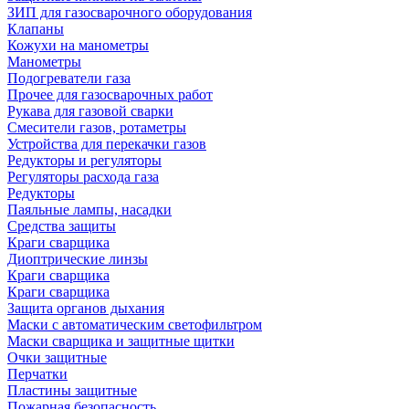
ЗИП для газосварочного оборудования
Клапаны
Кожухи на манометры
Манометры
Подогреватели газа
Прочее для газосварочных работ
Рукава для газовой сварки
Смесители газов, ротаметры
Устройства для перекачки газов
Редукторы и регуляторы
Регуляторы расхода газа
Редукторы
Паяльные лампы, насадки
Средства защиты
Краги сварщика
Диоптрические линзы
Краги сварщика
Краги сварщика
Защита органов дыхания
Маски с автоматическим светофильтром
Маски сварщика и защитные щитки
Очки защитные
Перчатки
Пластины защитные
Пожарная безопасность