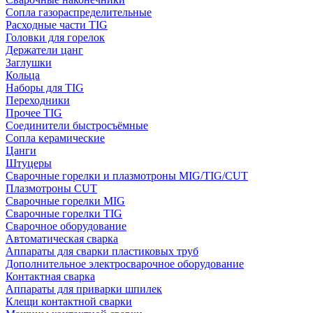
Сопла газораспределительные
Расходные части TIG
Головки для горелок
Держатели цанг
Заглушки
Кольца
Наборы для TIG
Переходники
Прочее TIG
Соединители быстросъёмные
Сопла керамические
Цанги
Штуцеры
Сварочные горелки и плазмотроны MIG/TIG/CUT
Плазмотроны CUT
Сварочные горелки MIG
Сварочные горелки TIG
Сварочное оборудование
Автоматическая сварка
Аппараты для сварки пластиковых труб
Дополнительное электросварочное оборудование
Контактная сварка
Аппараты для приварки шпилек
Клещи контактной сварки