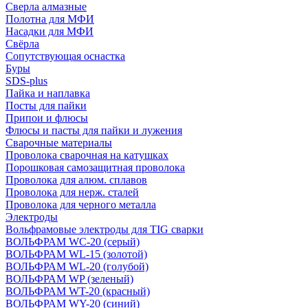
Сверла алмазные
Полотна для МФИ
Насадки для МФИ
Свёрла
Сопутствующая оснастка
Буры
SDS-plus
Пайка и наплавка
Посты для пайки
Припои и флюсы
Флюсы и пасты для пайки и лужения
Сварочные материалы
Проволока сварочная на катушках
Порошковая самозащитная проволока
Проволока для алюм. сплавов
Проволока для нерж. сталей
Проволока для черного металла
Электроды
Вольфрамовые электроды для TIG сварки
ВОЛЬФРАМ WC-20 (серый)
ВОЛЬФРАМ WL-15 (золотой)
ВОЛЬФРАМ WL-20 (голубой)
ВОЛЬФРАМ WP (зеленый)
ВОЛЬФРАМ WT-20 (красный)
ВОЛЬФРАМ WY-20 (синий)