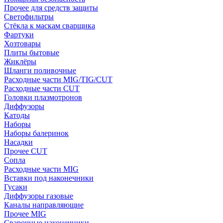
Прочее для средств защиты
Светофильтры
Стёкла к маскам сварщика
Фартуки
Хозтовары
Плиты бытовые
Жиклёры
Шланги поливочные
Расходные части MIG/TIG/CUT
Расходные части CUT
Головки плазмотронов
Диффузоры
Катоды
Наборы
Наборы балеринок
Насадки
Прочее CUT
Сопла
Расходные части MIG
Вставки под наконечники
Гусаки
Диффузоры газовые
Каналы направляющие
Прочее MIG
Сварочные наконечники