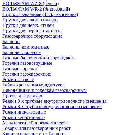
ВОЛЬФРАМ WZ-8 (белый)
ВОЛЬФРАМ WR-2 (бирюзовый)
Прутки сварочные (TIG, газосварка)
Прутки для алюм. сплавов
Прутки для нерж. сталей
Прутки для черного металла
Газосварочное оборудование
Баллоны
Баллоны композитные
Баллоны стальные
Газовые баллончики и картриджи
Горелки газовоздушные
Газовые горелки
Горелки газосварочные
Резаки газовые
Гайки крепления мундштуков
Наконечники к горелкам газосварочным
Прочее для резаков
Резаки 3-х трубные внутриголовочного смешения
Резаки 3-х трубные внутрисоплового смешения
Резаки инжекторные
Резаки керосиновые
Узлы вентилей и ремкомплекты
Товары для газосварочных работ
Защитные колпаки на баллоны