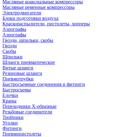
Масляные коаксиальные компрессоры
Масляные ременные компрессоры
Электродвигатели
Блоки подготовки воздуха
Краскораспылители, пистолеты, хопперы
Аэрографы
Аэрографы
Гвозди, шпильки, скобы
Гвозди
Скобы
Шпильки
Шланги пневматические
Витые шланги
Резиновые шланги
Пневмотрубки
Быстросъемные соединения и фитинги
Быстросъемы
Елочки
Краны
Переходники Х-образные
Резьбовые соединители
Тройники
Уголки
Фитинги
Пневмопистолеты