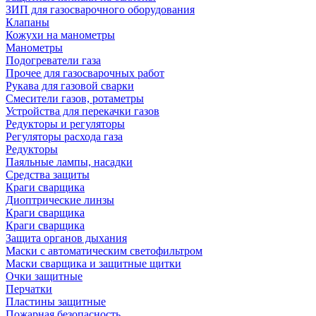
ЗИП для газосварочного оборудования
Клапаны
Кожухи на манометры
Манометры
Подогреватели газа
Прочее для газосварочных работ
Рукава для газовой сварки
Смесители газов, ротаметры
Устройства для перекачки газов
Редукторы и регуляторы
Регуляторы расхода газа
Редукторы
Паяльные лампы, насадки
Средства защиты
Краги сварщика
Диоптрические линзы
Краги сварщика
Краги сварщика
Защита органов дыхания
Маски с автоматическим светофильтром
Маски сварщика и защитные щитки
Очки защитные
Перчатки
Пластины защитные
Пожарная безопасность