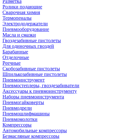
Разметка
Ролики подающие
Сварочная химия
Термопеналы
Электрододержатели
Пневмооборудование
Масла и смазки
Гвоздезабивные пистолеты
Для одиночных гвоздей
Барабанные
Отделочные
Реечные
Скобозабивные пистолеты
Шпилькозабивные пистолеты
Пневмоинструмент
Пневмостеплеры, гвоздезабиватели
Аксессуары к пневмоинструменту
Наборы пневмоинструмента
Пневмогайковерты
Пневмодрели
Пневмошлифмашины
Пневмомолотки
Компрессоры
Автомобильные компрессоры
Безмасляные компрессоры