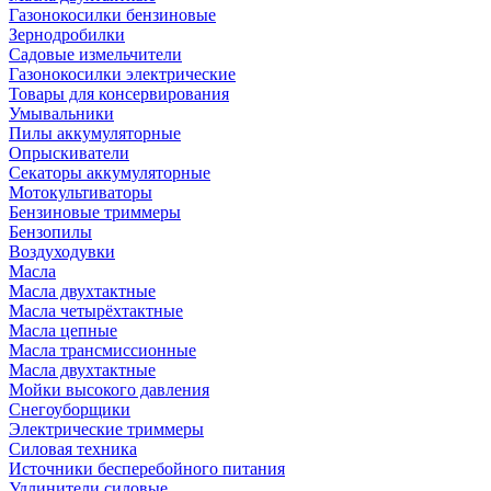
Газонокосилки бензиновые
Зернодробилки
Садовые измельчители
Газонокосилки электрические
Товары для консервирования
Умывальники
Пилы аккумуляторные
Опрыскиватели
Секаторы аккумуляторные
Мотокультиваторы
Бензиновые триммеры
Бензопилы
Воздуходувки
Масла
Масла двухтактные
Масла четырёхтактные
Масла цепные
Масла трансмиссионные
Масла двухтактные
Мойки высокого давления
Снегоуборщики
Электрические триммеры
Силовая техника
Источники бесперебойного питания
Удлинители силовые