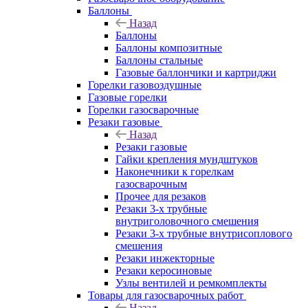
Баллоны
Назад
Баллоны
Баллоны композитные
Баллоны стальные
Газовые баллончики и картриджи
Горелки газовоздушные
Газовые горелки
Горелки газосварочные
Резаки газовые
Назад
Резаки газовые
Гайки крепления мундштуков
Наконечники к горелкам
газосварочным
Прочее для резаков
Резаки 3-х трубные
внутриголовочного смешения
Резаки 3-х трубные внутрисоплового
смешения
Резаки инжекторные
Резаки керосиновые
Узлы вентилей и ремкомплекты
Товары для газосварочных работ
Назад