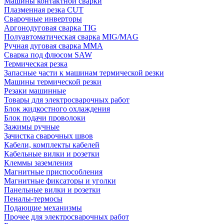
Машины контактной сварки
Плазменная резка CUT
Сварочные инверторы
Аргонодуговая сварка TIG
Полуавтоматическая сварка MIG/MAG
Ручная дуговая сварка MMA
Сварка под флюсом SAW
Термическая резка
Запасные части к машинам термической резки
Машины термической резки
Резаки машинные
Товары для электросварочных работ
Блок жидкостного охлаждения
Блок подачи проволоки
Зажимы ручные
Зачистка сварочных швов
Кабели, комплекты кабелей
Кабельные вилки и розетки
Клеммы заземления
Магнитные приспособления
Магнитные фиксаторы и уголки
Панельные вилки и розетки
Пеналы-термосы
Подающие механизмы
Прочее для электросварочных работ