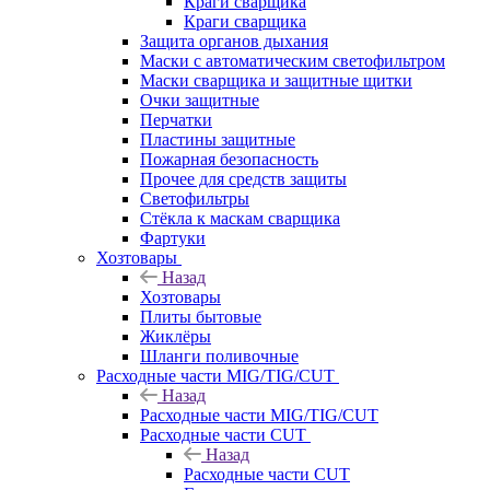
Краги сварщика
Краги сварщика
Защита органов дыхания
Маски с автоматическим светофильтром
Маски сварщика и защитные щитки
Очки защитные
Перчатки
Пластины защитные
Пожарная безопасность
Прочее для средств защиты
Светофильтры
Стёкла к маскам сварщика
Фартуки
Хозтовары
Назад
Хозтовары
Плиты бытовые
Жиклёры
Шланги поливочные
Расходные части MIG/TIG/CUT
Назад
Расходные части MIG/TIG/CUT
Расходные части CUT
Назад
Расходные части CUT