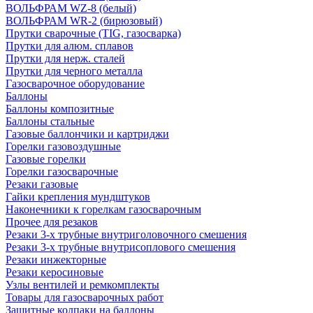
ВОЛЬФРАМ WZ-8 (белый)
ВОЛЬФРАМ WR-2 (бирюзовый)
Прутки сварочные (TIG, газосварка)
Прутки для алюм. сплавов
Прутки для нерж. сталей
Прутки для черного металла
Газосварочное оборудование
Баллоны
Баллоны композитные
Баллоны стальные
Газовые баллончики и картриджи
Горелки газовоздушные
Газовые горелки
Горелки газосварочные
Резаки газовые
Гайки крепления мундштуков
Наконечники к горелкам газосварочным
Прочее для резаков
Резаки 3-х трубные внутриголовочного смешения
Резаки 3-х трубные внутрисоплового смешения
Резаки инжекторные
Резаки керосиновые
Узлы вентилей и ремкомплекты
Товары для газосварочных работ
Защитные колпаки на баллоны