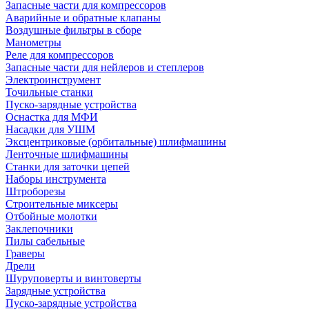
Запасные части для компрессоров
Аварийные и обратные клапаны
Воздушные фильтры в сборе
Манометры
Реле для компрессоров
Запасные части для нейлеров и степлеров
Электроинструмент
Точильные станки
Пуско-зарядные устройства
Оснастка для МФИ
Насадки для УШМ
Эксцентриковые (орбитальные) шлифмашины
Ленточные шлифмашины
Станки для заточки цепей
Наборы инструмента
Штроборезы
Строительные миксеры
Отбойные молотки
Заклепочники
Пилы сабельные
Граверы
Дрели
Шуруповерты и винтоверты
Зарядные устройства
Пуско-зарядные устройства