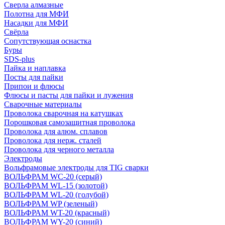
Сверла алмазные
Полотна для МФИ
Насадки для МФИ
Свёрла
Сопутствующая оснастка
Буры
SDS-plus
Пайка и наплавка
Посты для пайки
Припои и флюсы
Флюсы и пасты для пайки и лужения
Сварочные материалы
Проволока сварочная на катушках
Порошковая самозащитная проволока
Проволока для алюм. сплавов
Проволока для нерж. сталей
Проволока для черного металла
Электроды
Вольфрамовые электроды для TIG сварки
ВОЛЬФРАМ WC-20 (серый)
ВОЛЬФРАМ WL-15 (золотой)
ВОЛЬФРАМ WL-20 (голубой)
ВОЛЬФРАМ WP (зеленый)
ВОЛЬФРАМ WT-20 (красный)
ВОЛЬФРАМ WY-20 (синий)