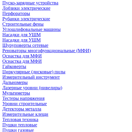
Пуско-зарядные устройства
Лобзики электрические
Перфораторы
Рубанки электрические
Строительные фены
Углошлифовальные машины
Насадки для УШМ
Насадки для УШМ
Шуруповерты сетевые
Реноваторы многофункциональные (МФИ)
Оснастка для МФИ
Оснастка для МФИ
Гайковерты
Циркулярные (дисковые) пилы
Измерительный инструмент
Дальномеры
Лазерные уровни (нивелиры)
Мультиметры
Тестеры напряжения
Уровни строительные
Детекторы металла
Измерительные клещи
Тепловая техника
Пушки тепловые
Пушки газовые