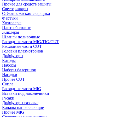
Прочее для средств защиты
Светофильтры
Стёкла к маскам сварщика
Фартуки
Хозтовары
Плиты бытовые
Жиклёры
Шланги поливочные
Расходные части MIG/TIG/CUT
Расходные части CUT
Головки плазмотронов
Диффузоры
Катоды
Наборы
Наборы балеринок
Насадки
Прочее CUT
Сопла
Расходные части MIG
Вставки под наконечники
Гусаки
Диффузоры газовые
Каналы направляющие
Прочее MIG
Сварочные наконечники