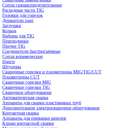
Сопла газораспределительные
Расходные части TIG
Головки для горелок
Держатели цанг
Заглушки
Кольца
Наборы для TIG
Переходники
Прочее TIG
Соединители быстросъёмные
Сопла керамические
Цанги
Штуцеры
Сварочные горелки и плазмотроны MIG/TIG/CUT
Плазмотроны CUT
Сварочные горелки MIG
Сварочные горелки TIG
Сварочное оборудование
Автоматическая сварка
Аппараты для сварки пластиковых труб
Дополнительное электросварочное оборудование
Контактная сварка
Аппараты для приварки шпилек
Клещи контактной сварки