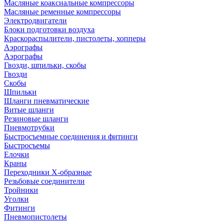
Масляные коаксиальные компрессоры
Масляные ременные компрессоры
Электродвигатели
Блоки подготовки воздуха
Краскораспылители, пистолеты, хопперы
Аэрографы
Аэрографы
Гвозди, шпильки, скобы
Гвозди
Скобы
Шпильки
Шланги пневматические
Витые шланги
Резиновые шланги
Пневмотрубки
Быстросъемные соединения и фитинги
Быстросъемы
Елочки
Краны
Переходники Х-образные
Резьбовые соединители
Тройники
Уголки
Фитинги
Пневмопистолеты