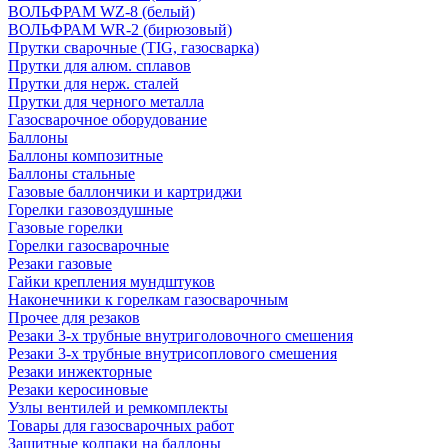
ВОЛЬФРАМ WZ-8 (белый)
ВОЛЬФРАМ WR-2 (бирюзовый)
Прутки сварочные (TIG, газосварка)
Прутки для алюм. сплавов
Прутки для нерж. сталей
Прутки для черного металла
Газосварочное оборудование
Баллоны
Баллоны композитные
Баллоны стальные
Газовые баллончики и картриджи
Горелки газовоздушные
Газовые горелки
Горелки газосварочные
Резаки газовые
Гайки крепления мундштуков
Наконечники к горелкам газосварочным
Прочее для резаков
Резаки 3-х трубные внутриголовочного смешения
Резаки 3-х трубные внутрисоплового смешения
Резаки инжекторные
Резаки керосиновые
Узлы вентилей и ремкомплекты
Товары для газосварочных работ
Защитные колпаки на баллоны