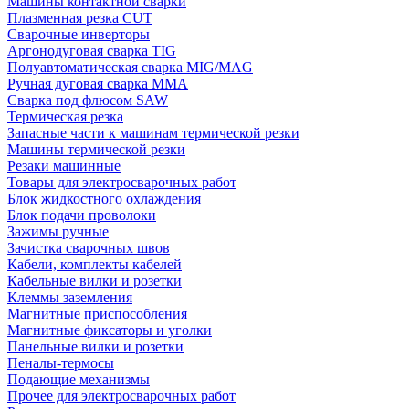
Машины контактной сварки
Плазменная резка CUT
Сварочные инверторы
Аргонодуговая сварка TIG
Полуавтоматическая сварка MIG/MAG
Ручная дуговая сварка MMA
Сварка под флюсом SAW
Термическая резка
Запасные части к машинам термической резки
Машины термической резки
Резаки машинные
Товары для электросварочных работ
Блок жидкостного охлаждения
Блок подачи проволоки
Зажимы ручные
Зачистка сварочных швов
Кабели, комплекты кабелей
Кабельные вилки и розетки
Клеммы заземления
Магнитные приспособления
Магнитные фиксаторы и уголки
Панельные вилки и розетки
Пеналы-термосы
Подающие механизмы
Прочее для электросварочных работ