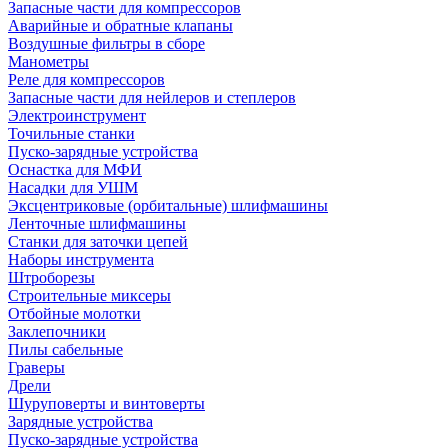
Запасные части для компрессоров
Аварийные и обратные клапаны
Воздушные фильтры в сборе
Манометры
Реле для компрессоров
Запасные части для нейлеров и степлеров
Электроинструмент
Точильные станки
Пуско-зарядные устройства
Оснастка для МФИ
Насадки для УШМ
Эксцентриковые (орбитальные) шлифмашины
Ленточные шлифмашины
Станки для заточки цепей
Наборы инструмента
Штроборезы
Строительные миксеры
Отбойные молотки
Заклепочники
Пилы сабельные
Граверы
Дрели
Шуруповерты и винтоверты
Зарядные устройства
Пуско-зарядные устройства