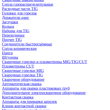
Сопла газораспределительные
Расходные части TIG
Головки для горелок
Держатели цанг
Заглушки
Кольца
Наборы для TIG
Переходники
Прочее TIG
Соединители быстросъёмные
Сопла керамические
Цанги
Штуцеры
Сварочные горелки и плазмотроны MIG/TIG/CUT
Плазмотроны CUT
Сварочные горелки MIG
Сварочные горелки TIG
Сварочное оборудование
Автоматическая сварка
Аппараты для сварки пластиковых труб
Дополнительное электросварочное оборудование
Контактная сварка
Аппараты для приварки шпилек
Клещи контактной сварки