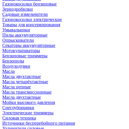
Газонокосилки бензиновые
Зернодробилки
Садовые измельчители
Газонокосилки электрические
Товары для консервирования
Умывальники
Пилы аккумуляторные
Опрыскиватели
Секаторы аккумуляторные
Мотокультиваторы
Бензиновые триммеры
Бензопилы
Воздуходувки
Масла
Масла двухтактные
Масла четырёхтактные
Масла цепные
Масла трансмиссионные
Масла двухтактные
Мойки высокого давления
Снегоуборщики
Электрические триммеры
Силовая техника
Источники бесперебойного питания
Удлинители силовые