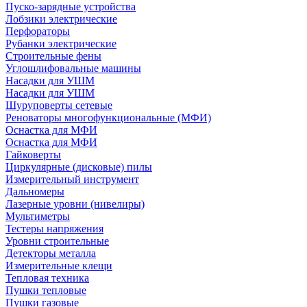
Пуско-зарядные устройства
Лобзики электрические
Перфораторы
Рубанки электрические
Строительные фены
Углошлифовальные машины
Насадки для УШМ
Насадки для УШМ
Шуруповерты сетевые
Реноваторы многофункциональные (МФИ)
Оснастка для МФИ
Оснастка для МФИ
Гайковерты
Циркулярные (дисковые) пилы
Измерительный инструмент
Дальномеры
Лазерные уровни (нивелиры)
Мультиметры
Тестеры напряжения
Уровни строительные
Детекторы металла
Измерительные клещи
Тепловая техника
Пушки тепловые
Пушки газовые