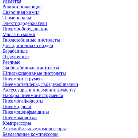
Разметка
Ролики подающие
Сварочная химия
Термопеналы
Электрододержатели
Пневмооборудование
Масла и смазки
Гвоздезабивные пистолеты
Для одиночных гвоздей
Барабанные
Отделочные
Реечные
Скобозабивные пистолеты
Шпилькозабивные пистолеты
Пневмоинструмент
Пневмостеплеры, гвоздезабиватели
Аксессуары к пневмоинструменту
Наборы пневмоинструмента
Пневмогайковерты
Пневмодрели
Пневмошлифмашины
Пневмомолотки
Компрессоры
Автомобильные компрессоры
Безмасляные компрессоры