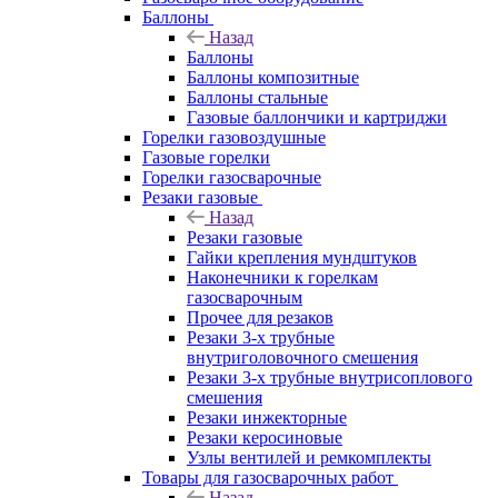
Баллоны
Назад
Баллоны
Баллоны композитные
Баллоны стальные
Газовые баллончики и картриджи
Горелки газовоздушные
Газовые горелки
Горелки газосварочные
Резаки газовые
Назад
Резаки газовые
Гайки крепления мундштуков
Наконечники к горелкам
газосварочным
Прочее для резаков
Резаки 3-х трубные
внутриголовочного смешения
Резаки 3-х трубные внутрисоплового
смешения
Резаки инжекторные
Резаки керосиновые
Узлы вентилей и ремкомплекты
Товары для газосварочных работ
Назад