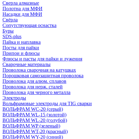
Сверла алмазные
Полотна для МФИ
Насадки для МФИ
Свёрла
Сопутствующая оснастка
Буры
SDS-plus
Пайка и наплавка
Посты для пайки
Припои и флюсы
Флюсы и пасты для пайки и лужения
Сварочные материалы
Проволока сварочная на катушках
Порошковая самозащитная проволока
Проволока для алюм. сплавов
Проволока для нерж. сталей
Проволока для черного металла
Электроды
Вольфрамовые электроды для TIG сварки
ВОЛЬФРАМ WC-20 (серый)
ВОЛЬФРАМ WL-15 (золотой)
ВОЛЬФРАМ WL-20 (голубой)
ВОЛЬФРАМ WP (зеленый)
ВОЛЬФРАМ WT-20 (красный)
ВОЛЬФРАМ WY-20 (синий)