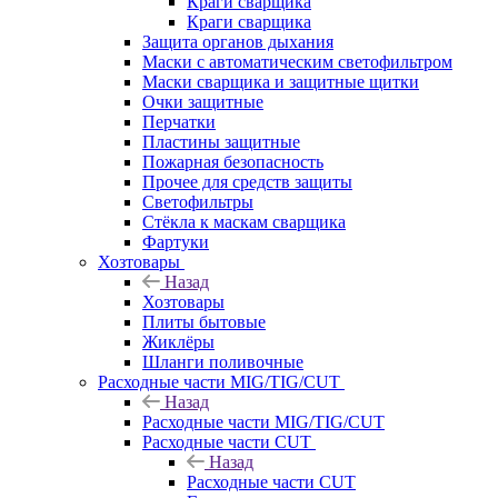
Краги сварщика
Краги сварщика
Защита органов дыхания
Маски с автоматическим светофильтром
Маски сварщика и защитные щитки
Очки защитные
Перчатки
Пластины защитные
Пожарная безопасность
Прочее для средств защиты
Светофильтры
Стёкла к маскам сварщика
Фартуки
Хозтовары
Назад
Хозтовары
Плиты бытовые
Жиклёры
Шланги поливочные
Расходные части MIG/TIG/CUT
Назад
Расходные части MIG/TIG/CUT
Расходные части CUT
Назад
Расходные части CUT