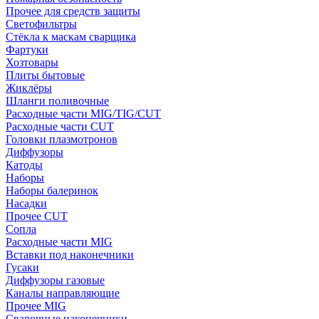
Прочее для средств защиты
Светофильтры
Стёкла к маскам сварщика
Фартуки
Хозтовары
Плиты бытовые
Жиклёры
Шланги поливочные
Расходные части MIG/TIG/CUT
Расходные части CUT
Головки плазмотронов
Диффузоры
Катоды
Наборы
Наборы балеринок
Насадки
Прочее CUT
Сопла
Расходные части MIG
Вставки под наконечники
Гусаки
Диффузоры газовые
Каналы направляющие
Прочее MIG
Сварочные наконечники