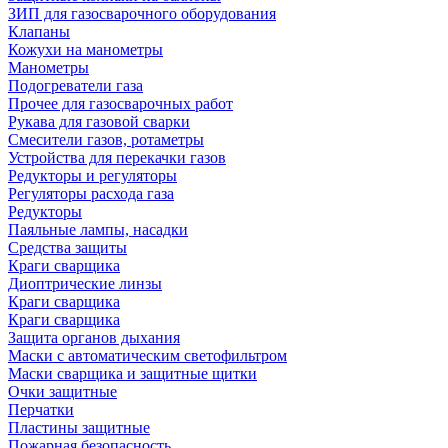
ЗИП для газосварочного оборудования
Клапаны
Кожухи на манометры
Манометры
Подогреватели газа
Прочее для газосварочных работ
Рукава для газовой сварки
Смесители газов, ротаметры
Устройства для перекачки газов
Редукторы и регуляторы
Регуляторы расхода газа
Редукторы
Паяльные лампы, насадки
Средства защиты
Краги сварщика
Диоптрические линзы
Краги сварщика
Краги сварщика
Защита органов дыхания
Маски с автоматическим светофильтром
Маски сварщика и защитные щитки
Очки защитные
Перчатки
Пластины защитные
Пожарная безопасность