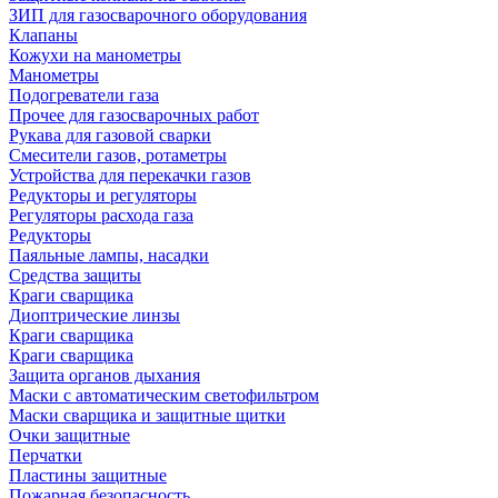
ЗИП для газосварочного оборудования
Клапаны
Кожухи на манометры
Манометры
Подогреватели газа
Прочее для газосварочных работ
Рукава для газовой сварки
Смесители газов, ротаметры
Устройства для перекачки газов
Редукторы и регуляторы
Регуляторы расхода газа
Редукторы
Паяльные лампы, насадки
Средства защиты
Краги сварщика
Диоптрические линзы
Краги сварщика
Краги сварщика
Защита органов дыхания
Маски с автоматическим светофильтром
Маски сварщика и защитные щитки
Очки защитные
Перчатки
Пластины защитные
Пожарная безопасность