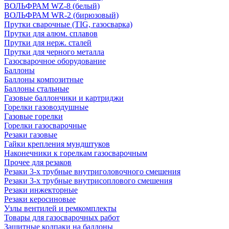
ВОЛЬФРАМ WZ-8 (белый)
ВОЛЬФРАМ WR-2 (бирюзовый)
Прутки сварочные (TIG, газосварка)
Прутки для алюм. сплавов
Прутки для нерж. сталей
Прутки для черного металла
Газосварочное оборудование
Баллоны
Баллоны композитные
Баллоны стальные
Газовые баллончики и картриджи
Горелки газовоздушные
Газовые горелки
Горелки газосварочные
Резаки газовые
Гайки крепления мундштуков
Наконечники к горелкам газосварочным
Прочее для резаков
Резаки 3-х трубные внутриголовочного смешения
Резаки 3-х трубные внутрисоплового смешения
Резаки инжекторные
Резаки керосиновые
Узлы вентилей и ремкомплекты
Товары для газосварочных работ
Защитные колпаки на баллоны