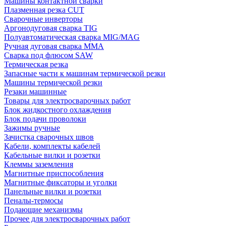
Машины контактной сварки
Плазменная резка CUT
Сварочные инверторы
Аргонодуговая сварка TIG
Полуавтоматическая сварка MIG/MAG
Ручная дуговая сварка MMA
Сварка под флюсом SAW
Термическая резка
Запасные части к машинам термической резки
Машины термической резки
Резаки машинные
Товары для электросварочных работ
Блок жидкостного охлаждения
Блок подачи проволоки
Зажимы ручные
Зачистка сварочных швов
Кабели, комплекты кабелей
Кабельные вилки и розетки
Клеммы заземления
Магнитные приспособления
Магнитные фиксаторы и уголки
Панельные вилки и розетки
Пеналы-термосы
Подающие механизмы
Прочее для электросварочных работ