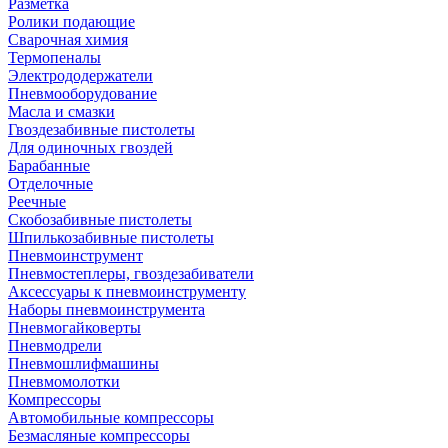
Разметка
Ролики подающие
Сварочная химия
Термопеналы
Электрододержатели
Пневмооборудование
Масла и смазки
Гвоздезабивные пистолеты
Для одиночных гвоздей
Барабанные
Отделочные
Реечные
Скобозабивные пистолеты
Шпилькозабивные пистолеты
Пневмоинструмент
Пневмостеплеры, гвоздезабиватели
Аксессуары к пневмоинструменту
Наборы пневмоинструмента
Пневмогайковерты
Пневмодрели
Пневмошлифмашины
Пневмомолотки
Компрессоры
Автомобильные компрессоры
Безмасляные компрессоры