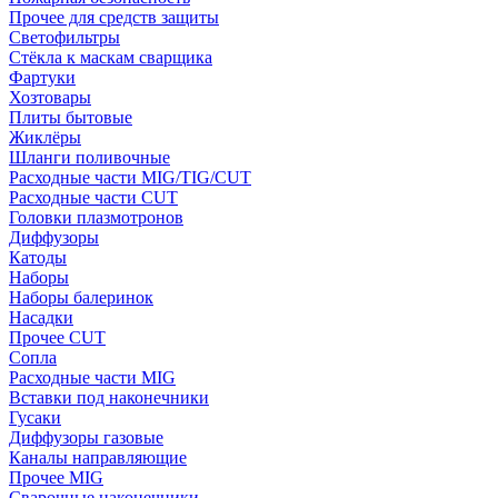
Прочее для средств защиты
Светофильтры
Стёкла к маскам сварщика
Фартуки
Хозтовары
Плиты бытовые
Жиклёры
Шланги поливочные
Расходные части MIG/TIG/CUT
Расходные части CUT
Головки плазмотронов
Диффузоры
Катоды
Наборы
Наборы балеринок
Насадки
Прочее CUT
Сопла
Расходные части MIG
Вставки под наконечники
Гусаки
Диффузоры газовые
Каналы направляющие
Прочее MIG
Сварочные наконечники