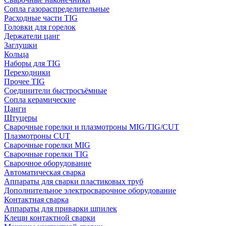
Сопла газораспределительные
Расходные части TIG
Головки для горелок
Держатели цанг
Заглушки
Кольца
Наборы для TIG
Переходники
Прочее TIG
Соединители быстросъёмные
Сопла керамические
Цанги
Штуцеры
Сварочные горелки и плазмотроны MIG/TIG/CUT
Плазмотроны CUT
Сварочные горелки MIG
Сварочные горелки TIG
Сварочное оборудование
Автоматическая сварка
Аппараты для сварки пластиковых труб
Дополнительное электросварочное оборудование
Контактная сварка
Аппараты для приварки шпилек
Клещи контактной сварки