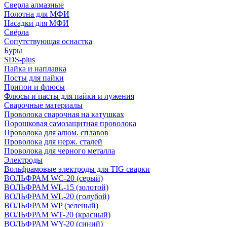
Сверла алмазные
Полотна для МФИ
Насадки для МФИ
Свёрла
Сопутствующая оснастка
Буры
SDS-plus
Пайка и наплавка
Посты для пайки
Припои и флюсы
Флюсы и пасты для пайки и лужения
Сварочные материалы
Проволока сварочная на катушках
Порошковая самозащитная проволока
Проволока для алюм. сплавов
Проволока для нерж. сталей
Проволока для черного металла
Электроды
Вольфрамовые электроды для TIG сварки
ВОЛЬФРАМ WC-20 (серый)
ВОЛЬФРАМ WL-15 (золотой)
ВОЛЬФРАМ WL-20 (голубой)
ВОЛЬФРАМ WP (зеленый)
ВОЛЬФРАМ WT-20 (красный)
ВОЛЬФРАМ WY-20 (синий)