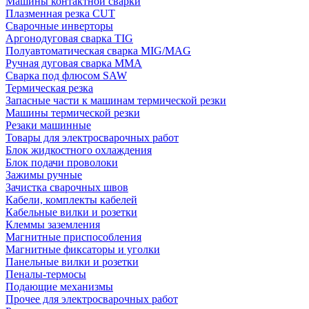
Машины контактной сварки
Плазменная резка CUT
Сварочные инверторы
Аргонодуговая сварка TIG
Полуавтоматическая сварка MIG/MAG
Ручная дуговая сварка MMA
Сварка под флюсом SAW
Термическая резка
Запасные части к машинам термической резки
Машины термической резки
Резаки машинные
Товары для электросварочных работ
Блок жидкостного охлаждения
Блок подачи проволоки
Зажимы ручные
Зачистка сварочных швов
Кабели, комплекты кабелей
Кабельные вилки и розетки
Клеммы заземления
Магнитные приспособления
Магнитные фиксаторы и уголки
Панельные вилки и розетки
Пеналы-термосы
Подающие механизмы
Прочее для электросварочных работ