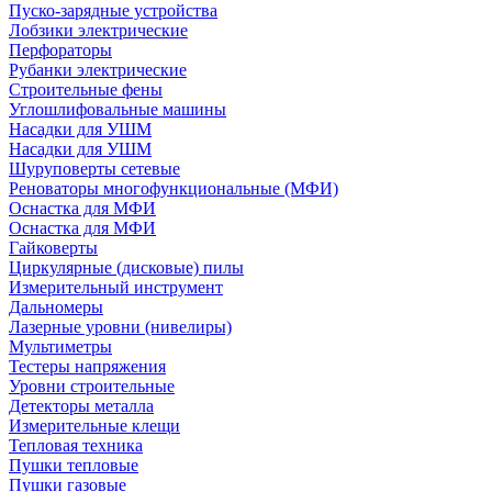
Пуско-зарядные устройства
Лобзики электрические
Перфораторы
Рубанки электрические
Строительные фены
Углошлифовальные машины
Насадки для УШМ
Насадки для УШМ
Шуруповерты сетевые
Реноваторы многофункциональные (МФИ)
Оснастка для МФИ
Оснастка для МФИ
Гайковерты
Циркулярные (дисковые) пилы
Измерительный инструмент
Дальномеры
Лазерные уровни (нивелиры)
Мультиметры
Тестеры напряжения
Уровни строительные
Детекторы металла
Измерительные клещи
Тепловая техника
Пушки тепловые
Пушки газовые