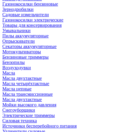
Газонокосилки бензиновые
Зернодробилки
Садовые измельчители
Газонокосилки электрические
Товары для консервирования
Умывальники
Пилы аккумуляторные
Опрыскиватели
Секаторы аккумуляторные
Мотокультиваторы
Бензиновые триммеры
Бензопилы
Воздуходувки
Масла
Масла двухтактные
Масла четырёхтактные
Масла цепные
Масла трансмиссионные
Масла двухтактные
Мойки высокого давления
Снегоуборщики
Электрические триммеры
Силовая техника
Источники бесперебойного питания
Удлинители силовые