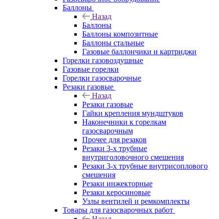
Баллоны
Назад
Баллоны
Баллоны композитные
Баллоны стальные
Газовые баллончики и картриджи
Горелки газовоздушные
Газовые горелки
Горелки газосварочные
Резаки газовые
Назад
Резаки газовые
Гайки крепления мундштуков
Наконечники к горелкам
газосварочным
Прочее для резаков
Резаки 3-х трубные
внутриголовочного смешения
Резаки 3-х трубные внутрисоплового
смешения
Резаки инжекторные
Резаки керосиновые
Узлы вентилей и ремкомплекты
Товары для газосварочных работ
Назад