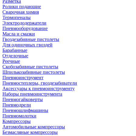
Разметка
Ролики подающие
Сварочная химия
Термопеналы
Электрододержатели
Пневмооборудование
Масла и смазки
Гвоздезабивные пистолеты
Для одиночных гвоздей
Барабанные
Отделочные
Реечные
Скобозабивные пистолеты
Шпилькозабивные пистолеты
Пневмоинструмент
Пневмостеплеры, гвоздезабиватели
Аксессуары к пневмоинструменту
Наборы пневмоинструмента
Пневмогайковерты
Пневмодрели
Пневмошлифмашины
Пневмомолотки
Компрессоры
Автомобильные компрессоры
Безмасляные компрессоры