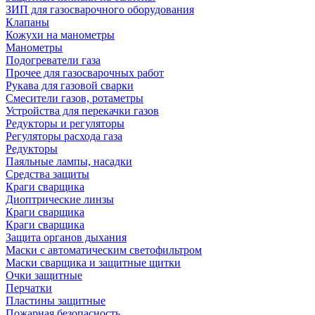
ЗИП для газосварочного оборудования
Клапаны
Кожухи на манометры
Манометры
Подогреватели газа
Прочее для газосварочных работ
Рукава для газовой сварки
Смесители газов, ротаметры
Устройства для перекачки газов
Редукторы и регуляторы
Регуляторы расхода газа
Редукторы
Паяльные лампы, насадки
Средства защиты
Краги сварщика
Диоптрические линзы
Краги сварщика
Краги сварщика
Защита органов дыхания
Маски с автоматическим светофильтром
Маски сварщика и защитные щитки
Очки защитные
Перчатки
Пластины защитные
Пожарная безопасность