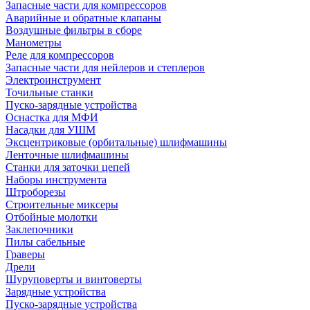
Запасные части для компрессоров
Аварийные и обратные клапаны
Воздушные фильтры в сборе
Манометры
Реле для компрессоров
Запасные части для нейлеров и степлеров
Электроинструмент
Точильные станки
Пуско-зарядные устройства
Оснастка для МФИ
Насадки для УШМ
Эксцентриковые (орбитальные) шлифмашины
Ленточные шлифмашины
Станки для заточки цепей
Наборы инструмента
Штроборезы
Строительные миксеры
Отбойные молотки
Заклепочники
Пилы сабельные
Граверы
Дрели
Шуруповерты и винтоверты
Зарядные устройства
Пуско-зарядные устройства