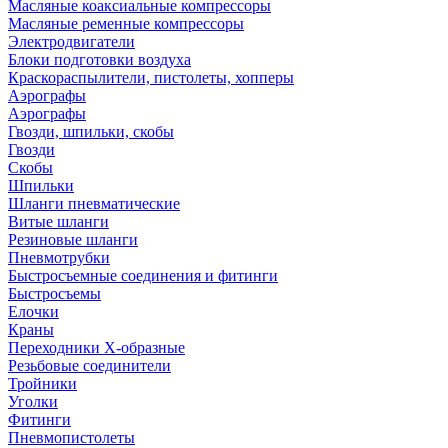
Масляные коаксиальные компрессоры
Масляные ременные компрессоры
Электродвигатели
Блоки подготовки воздуха
Краскораспылители, пистолеты, хопперы
Аэрографы
Аэрографы
Гвозди, шпильки, скобы
Гвозди
Скобы
Шпильки
Шланги пневматические
Витые шланги
Резиновые шланги
Пневмотрубки
Быстросъемные соединения и фитинги
Быстросъемы
Елочки
Краны
Переходники Х-образные
Резьбовые соединители
Тройники
Уголки
Фитинги
Пневмопистолеты