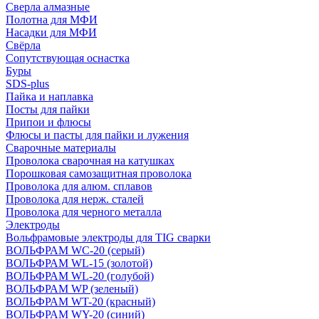
Сверла алмазные
Полотна для МФИ
Насадки для МФИ
Свёрла
Сопутствующая оснастка
Буры
SDS-plus
Пайка и наплавка
Посты для пайки
Припои и флюсы
Флюсы и пасты для пайки и лужения
Сварочные материалы
Проволока сварочная на катушках
Порошковая самозащитная проволока
Проволока для алюм. сплавов
Проволока для нерж. сталей
Проволока для черного металла
Электроды
Вольфрамовые электроды для TIG сварки
ВОЛЬФРАМ WC-20 (серый)
ВОЛЬФРАМ WL-15 (золотой)
ВОЛЬФРАМ WL-20 (голубой)
ВОЛЬФРАМ WP (зеленый)
ВОЛЬФРАМ WT-20 (красный)
ВОЛЬФРАМ WY-20 (синий)