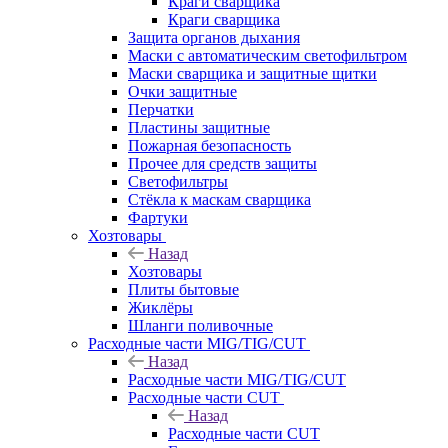
Краги сварщика
Краги сварщика
Защита органов дыхания
Маски с автоматическим светофильтром
Маски сварщика и защитные щитки
Очки защитные
Перчатки
Пластины защитные
Пожарная безопасность
Прочее для средств защиты
Светофильтры
Стёкла к маскам сварщика
Фартуки
Хозтовары
Назад
Хозтовары
Плиты бытовые
Жиклёры
Шланги поливочные
Расходные части MIG/TIG/CUT
Назад
Расходные части MIG/TIG/CUT
Расходные части CUT
Назад
Расходные части CUT