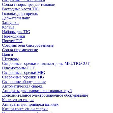
Сопла газораспределительные
Расходные части TIG
Головки для горелок
Держатели цанг
Заглушки
Кольца
Наборы для TIG
Переходники
Прочее TIG
Соединители быстросъёмные
Сопла керамические
Цанги
Штуцеры
Сварочные горелки и плазмотроны MIG/TIG/CUT
Плазмотроны CUT
Сварочные горелки MIG
Сварочные горелки TIG
Сварочное оборудование
Автоматическая сварка
Аппараты для сварки пластиковых труб
Дополнительное электросварочное оборудование
Контактная сварка
Аппараты для приварки шпилек
Клещи контактной сварки