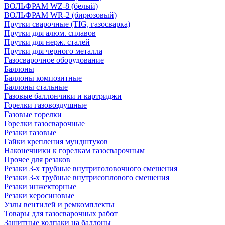
ВОЛЬФРАМ WZ-8 (белый)
ВОЛЬФРАМ WR-2 (бирюзовый)
Прутки сварочные (TIG, газосварка)
Прутки для алюм. сплавов
Прутки для нерж. сталей
Прутки для черного металла
Газосварочное оборудование
Баллоны
Баллоны композитные
Баллоны стальные
Газовые баллончики и картриджи
Горелки газовоздушные
Газовые горелки
Горелки газосварочные
Резаки газовые
Гайки крепления мундштуков
Наконечники к горелкам газосварочным
Прочее для резаков
Резаки 3-х трубные внутриголовочного смешения
Резаки 3-х трубные внутрисоплового смешения
Резаки инжекторные
Резаки керосиновые
Узлы вентилей и ремкомплекты
Товары для газосварочных работ
Защитные колпаки на баллоны