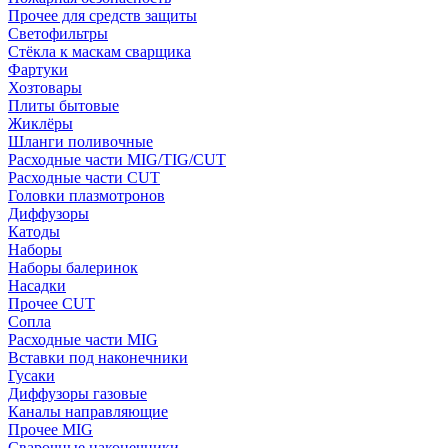
Прочее для средств защиты
Светофильтры
Стёкла к маскам сварщика
Фартуки
Хозтовары
Плиты бытовые
Жиклёры
Шланги поливочные
Расходные части MIG/TIG/CUT
Расходные части CUT
Головки плазмотронов
Диффузоры
Катоды
Наборы
Наборы балеринок
Насадки
Прочее CUT
Сопла
Расходные части MIG
Вставки под наконечники
Гусаки
Диффузоры газовые
Каналы направляющие
Прочее MIG
Сварочные наконечники