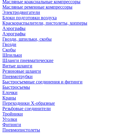
Масляные коаксиальные компрессоры
Масляные ременные компрессоры
Электродвигатели
Блоки подготовки воздуха
Краскораспылители, пистолеты, хопперы
Аэрографы
Аэрографы
Гвозди, шпильки, скобы
Гвозди
Скобы
Шпильки
Шланги пневматические
Витые шланги
Резиновые шланги
Пневмотрубки
Быстросъемные соединения и фитинги
Быстросъемы
Елочки
Краны
Переходники Х-образные
Резьбовые соединители
Тройники
Уголки
Фитинги
Пневмопистолеты