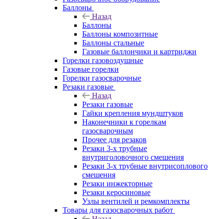
Баллоны
Назад
Баллоны
Баллоны композитные
Баллоны стальные
Газовые баллончики и картриджи
Горелки газовоздушные
Газовые горелки
Горелки газосварочные
Резаки газовые
Назад
Резаки газовые
Гайки крепления мундштуков
Наконечники к горелкам
газосварочным
Прочее для резаков
Резаки 3-х трубные
внутриголовочного смешения
Резаки 3-х трубные внутрисоплового
смешения
Резаки инжекторные
Резаки керосиновые
Узлы вентилей и ремкомплекты
Товары для газосварочных работ
Назад