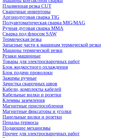
Машины контактной сварки
Плазменная резка CUT
Сварочные инверторы
Аргонодуговая сварка TIG
Полуавтоматическая сварка MIG/MAG
Ручная дуговая сварка MMA
Сварка под флюсом SAW
Термическая резка
Запасные части к машинам термической резки
Машины термической резки
Резаки машинные
Товары для электросварочных работ
Блок жидкостного охлаждения
Блок подачи проволоки
Зажимы ручные
Зачистка сварочных швов
Кабели, комплекты кабелей
Кабельные вилки и розетки
Клеммы заземления
Магнитные приспособления
Магнитные фиксаторы и уголки
Панельные вилки и розетки
Пеналы-термосы
Подающие механизмы
Прочее для электросварочных работ