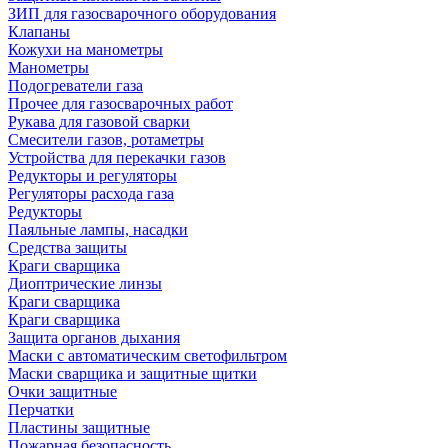
ЗИП для газосварочного оборудования
Клапаны
Кожухи на манометры
Манометры
Подогреватели газа
Прочее для газосварочных работ
Рукава для газовой сварки
Смесители газов, ротаметры
Устройства для перекачки газов
Редукторы и регуляторы
Регуляторы расхода газа
Редукторы
Паяльные лампы, насадки
Средства защиты
Краги сварщика
Диоптрические линзы
Краги сварщика
Краги сварщика
Защита органов дыхания
Маски с автоматическим светофильтром
Маски сварщика и защитные щитки
Очки защитные
Перчатки
Пластины защитные
Пожарная безопасность