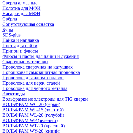
Сверла алмазные
Полотна для МФИ
Насадки для МФИ
Свёрла
Сопутствующая оснастка
Буры
SDS-plus
Пайка и наплавка
Посты для пайки
Припои и флюсы
Флюсы и пасты для пайки и лужения
Сварочные материалы
Проволока сварочная на катушках
Порошковая самозащитная проволока
Проволока для алюм. сплавов
Проволока для нерж. сталей
Проволока для черного металла
Электроды
Вольфрамовые электроды для TIG сварки
ВОЛЬФРАМ WC-20 (серый)
ВОЛЬФРАМ WL-15 (золотой)
ВОЛЬФРАМ WL-20 (голубой)
ВОЛЬФРАМ WP (зеленый)
ВОЛЬФРАМ WT-20 (красный)
ВОЛЬФРАМ WY-20 (синий)