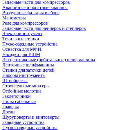
Запасные части для компрессоров
Аварийные и обратные клапаны
Воздушные фильтры в сборе
Манометры
Реле для компрессоров
Запасные части для нейлеров и степлеров
Электроинструмент
Точильные станки
Пуско-зарядные устройства
Оснастка для МФИ
Насадки для УШМ
Эксцентриковые (орбитальные) шлифмашины
Ленточные шлифмашины
Станки для заточки цепей
Наборы инструмента
Штроборезы
Строительные миксеры
Отбойные молотки
Заклепочники
Пилы сабельные
Граверы
Дрели
Шуруповерты и винтоверты
Зарядные устройства
Пуско-зарядные устройства