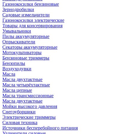
Газонокосилки бензиновые
Зернодробилки
Садовые измельчители
Газонокосилки электрические
Товары для консервирования
Умывальники
Пилы аккумуляторные
Опрыскиватели
Секаторы аккумуляторные
Мотокультиваторы
Бензиновые триммеры
Бензопилы
Воздуходувки
Масла
Масла двухтактные
Масла четырёхтактные
Масла цепные
Масла трансмиссионные
Масла двухтактные
Мойки высокого давления
Снегоуборщики
Электрические триммеры
Силовая техника
Источники бесперебойного питания
Удлинители силовые