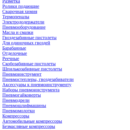
Разметка
Ролики подающие
Сварочная химия
Термопеналы
Электрододержатели
Пневмооборудование
Масла и смазки
Гвоздезабивные пистолеты
Для одиночных гвоздей
Барабанные
Отделочные
Реечные
Скобозабивные пистолеты
Шпилькозабивные пистолеты
Пневмоинструмент
Пневмостеплеры, гвоздезабиватели
Аксессуары к пневмоинструменту
Наборы пневмоинструмента
Пневмогайковерты
Пневмодрели
Пневмошлифмашины
Пневмомолотки
Компрессоры
Автомобильные компрессоры
Безмасляные компрессоры