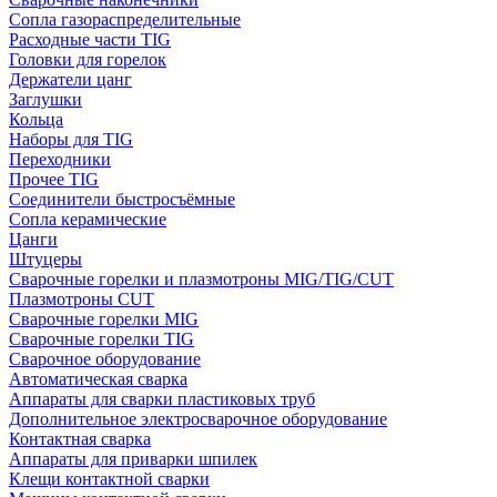
Сопла газораспределительные
Расходные части TIG
Головки для горелок
Держатели цанг
Заглушки
Кольца
Наборы для TIG
Переходники
Прочее TIG
Соединители быстросъёмные
Сопла керамические
Цанги
Штуцеры
Сварочные горелки и плазмотроны MIG/TIG/CUT
Плазмотроны CUT
Сварочные горелки MIG
Сварочные горелки TIG
Сварочное оборудование
Автоматическая сварка
Аппараты для сварки пластиковых труб
Дополнительное электросварочное оборудование
Контактная сварка
Аппараты для приварки шпилек
Клещи контактной сварки