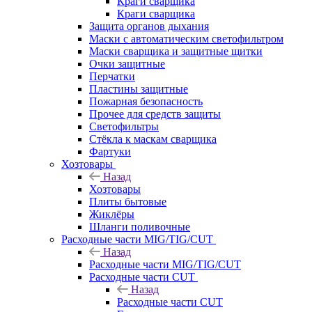
Краги сварщика
Краги сварщика
Защита органов дыхания
Маски с автоматическим светофильтром
Маски сварщика и защитные щитки
Очки защитные
Перчатки
Пластины защитные
Пожарная безопасность
Прочее для средств защиты
Светофильтры
Стёкла к маскам сварщика
Фартуки
Хозтовары
Назад
Хозтовары
Плиты бытовые
Жиклёры
Шланги поливочные
Расходные части MIG/TIG/CUT
Назад
Расходные части MIG/TIG/CUT
Расходные части CUT
Назад
Расходные части CUT