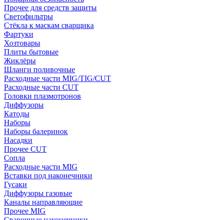
Прочее для средств защиты
Светофильтры
Стёкла к маскам сварщика
Фартуки
Хозтовары
Плиты бытовые
Жиклёры
Шланги поливочные
Расходные части MIG/TIG/CUT
Расходные части CUT
Головки плазмотронов
Диффузоры
Катоды
Наборы
Наборы балеринок
Насадки
Прочее CUT
Сопла
Расходные части MIG
Вставки под наконечники
Гусаки
Диффузоры газовые
Каналы направляющие
Прочее MIG
Сварочные наконечники