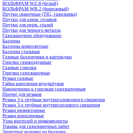
ВОЛЬФРАМ WZ-8 (белый)
ВОЛЬФРАМ WR-2 (бирюзовый)
Прутки сварочные (TIG, газосварка)
Прутки для алюм. сплавов
Прутки для нерж. сталей
Прутки для черного металла
Газосварочное оборудование
Баллоны
Баллоны композитные
Баллоны стальные
Газовые баллончики и картриджи
Горелки газовоздушные
Газовые горелки
Горелки газосварочные
Резаки газовые
Гайки крепления мундштуков
Наконечники к горелкам газосварочным
Прочее для резаков
Резаки 3-х трубные внутриголовочного смешения
Резаки 3-х трубные внутрисоплового смешения
Резаки инжекторные
Резаки керосиновые
Узлы вентилей и ремкомплекты
Товары для газосварочных работ
Защитные колпаки на баллоны