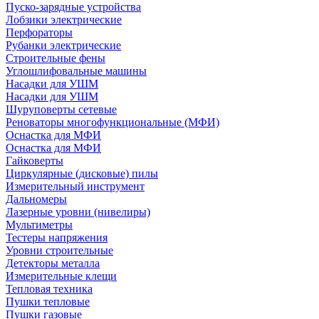
Пуско-зарядные устройства
Лобзики электрические
Перфораторы
Рубанки электрические
Строительные фены
Углошлифовальные машины
Насадки для УШМ
Насадки для УШМ
Шуруповерты сетевые
Реноваторы многофункциональные (МФИ)
Оснастка для МФИ
Оснастка для МФИ
Гайковерты
Циркулярные (дисковые) пилы
Измерительный инструмент
Дальномеры
Лазерные уровни (нивелиры)
Мультиметры
Тестеры напряжения
Уровни строительные
Детекторы металла
Измерительные клещи
Тепловая техника
Пушки тепловые
Пушки газовые