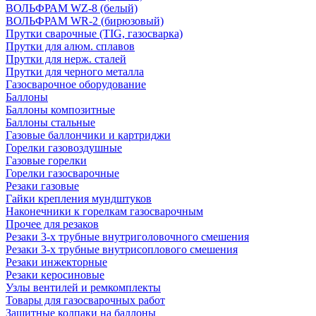
ВОЛЬФРАМ WZ-8 (белый)
ВОЛЬФРАМ WR-2 (бирюзовый)
Прутки сварочные (TIG, газосварка)
Прутки для алюм. сплавов
Прутки для нерж. сталей
Прутки для черного металла
Газосварочное оборудование
Баллоны
Баллоны композитные
Баллоны стальные
Газовые баллончики и картриджи
Горелки газовоздушные
Газовые горелки
Горелки газосварочные
Резаки газовые
Гайки крепления мундштуков
Наконечники к горелкам газосварочным
Прочее для резаков
Резаки 3-х трубные внутриголовочного смешения
Резаки 3-х трубные внутрисоплового смешения
Резаки инжекторные
Резаки керосиновые
Узлы вентилей и ремкомплекты
Товары для газосварочных работ
Защитные колпаки на баллоны