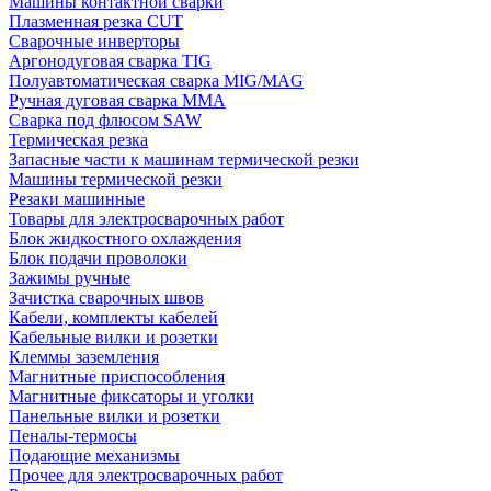
Машины контактной сварки
Плазменная резка CUT
Сварочные инверторы
Аргонодуговая сварка TIG
Полуавтоматическая сварка MIG/MAG
Ручная дуговая сварка MMA
Сварка под флюсом SAW
Термическая резка
Запасные части к машинам термической резки
Машины термической резки
Резаки машинные
Товары для электросварочных работ
Блок жидкостного охлаждения
Блок подачи проволоки
Зажимы ручные
Зачистка сварочных швов
Кабели, комплекты кабелей
Кабельные вилки и розетки
Клеммы заземления
Магнитные приспособления
Магнитные фиксаторы и уголки
Панельные вилки и розетки
Пеналы-термосы
Подающие механизмы
Прочее для электросварочных работ