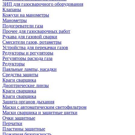
ЗИП для газосварочного оборудования
Клапаны
Кожухи на манометры
Манометры
Подогреватели газа
Прочее для газосварочных работ
Рукава для газовой сварки
Смесители газов, ротаметры
Устройства для перекачки газов
Редукторы и регуляторы
Регуляторы расхода газа
Редукторы
Паяльные лампы, насадки
Средства защиты
Краги сварщика
Диоптрические линзы
Краги сварщика
Краги сварщика
Защита органов дыхания
Маски с автоматическим светофильтром
Маски сварщика и защитные щитки
Очки защитные
Перчатки
Пластины защитные
Пожарная безопасность