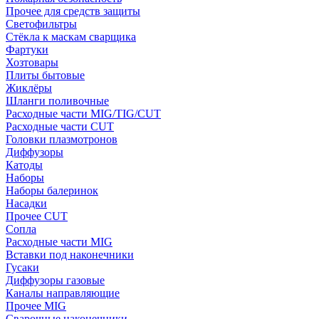
Прочее для средств защиты
Светофильтры
Стёкла к маскам сварщика
Фартуки
Хозтовары
Плиты бытовые
Жиклёры
Шланги поливочные
Расходные части MIG/TIG/CUT
Расходные части CUT
Головки плазмотронов
Диффузоры
Катоды
Наборы
Наборы балеринок
Насадки
Прочее CUT
Сопла
Расходные части MIG
Вставки под наконечники
Гусаки
Диффузоры газовые
Каналы направляющие
Прочее MIG
Сварочные наконечники