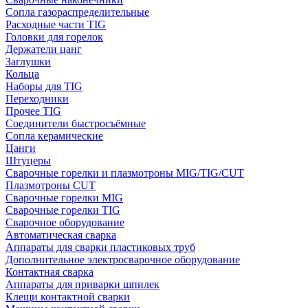
Сопла газораспределительные
Расходные части TIG
Головки для горелок
Держатели цанг
Заглушки
Кольца
Наборы для TIG
Переходники
Прочее TIG
Соединители быстросъёмные
Сопла керамические
Цанги
Штуцеры
Сварочные горелки и плазмотроны MIG/TIG/CUT
Плазмотроны CUT
Сварочные горелки MIG
Сварочные горелки TIG
Сварочное оборудование
Автоматическая сварка
Аппараты для сварки пластиковых труб
Дополнительное электросварочное оборудование
Контактная сварка
Аппараты для приварки шпилек
Клещи контактной сварки