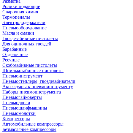
Разметка
Ролики подающие
Сварочная химия
Термопеналы
Электрододержатели
Пневмооборудование
Масла и смазки
Гвоздезабивные пистолеты
Для одиночных гвоздей
Барабанные
Отделочные
Реечные
Скобозабивные пистолеты
Шпилькозабивные пистолеты
Пневмоинструмент
Пневмостеплеры, гвоздезабиватели
Аксессуары к пневмоинструменту
Наборы пневмоинструмента
Пневмогайковерты
Пневмодрели
Пневмошлифмашины
Пневмомолотки
Компрессоры
Автомобильные компрессоры
Безмасляные компрессоры