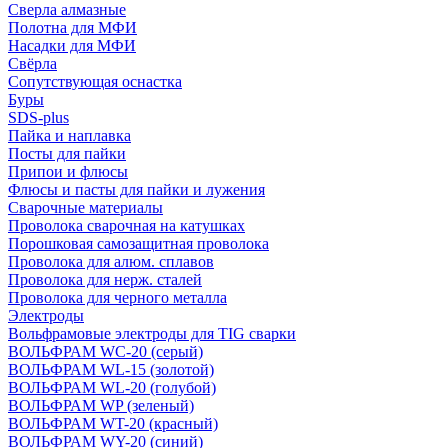
Сверла алмазные
Полотна для МФИ
Насадки для МФИ
Свёрла
Сопутствующая оснастка
Буры
SDS-plus
Пайка и наплавка
Посты для пайки
Припои и флюсы
Флюсы и пасты для пайки и лужения
Сварочные материалы
Проволока сварочная на катушках
Порошковая самозащитная проволока
Проволока для алюм. сплавов
Проволока для нерж. сталей
Проволока для черного металла
Электроды
Вольфрамовые электроды для TIG сварки
ВОЛЬФРАМ WC-20 (серый)
ВОЛЬФРАМ WL-15 (золотой)
ВОЛЬФРАМ WL-20 (голубой)
ВОЛЬФРАМ WP (зеленый)
ВОЛЬФРАМ WT-20 (красный)
ВОЛЬФРАМ WY-20 (синий)