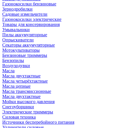
Газонокосилки бензиновые
Зернодробилки
Садовые измельчители
Газонокосилки электрические
Товары для консервирования
Умывальники
Пилы аккумуляторные
Опрыскиватели
Секаторы аккумуляторные
Мотокультиваторы
Бензиновые триммеры
Бензопилы
Воздуходувки
Масла
Масла двухтактные
Масла четырёхтактные
Масла цепные
Масла трансмиссионные
Масла двухтактные
Мойки высокого давления
Снегоуборщики
Электрические триммеры
Силовая техника
Источники бесперебойного питания
Удлинители силовые