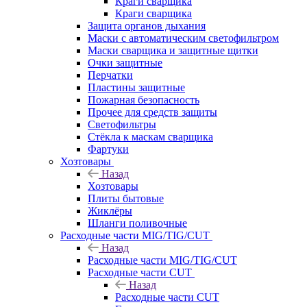
Краги сварщика
Краги сварщика
Защита органов дыхания
Маски с автоматическим светофильтром
Маски сварщика и защитные щитки
Очки защитные
Перчатки
Пластины защитные
Пожарная безопасность
Прочее для средств защиты
Светофильтры
Стёкла к маскам сварщика
Фартуки
Хозтовары
Назад
Хозтовары
Плиты бытовые
Жиклёры
Шланги поливочные
Расходные части MIG/TIG/CUT
Назад
Расходные части MIG/TIG/CUT
Расходные части CUT
Назад
Расходные части CUT