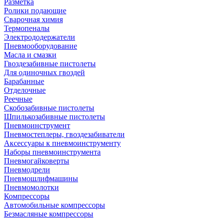
Разметка
Ролики подающие
Сварочная химия
Термопеналы
Электрододержатели
Пневмооборудование
Масла и смазки
Гвоздезабивные пистолеты
Для одиночных гвоздей
Барабанные
Отделочные
Реечные
Скобозабивные пистолеты
Шпилькозабивные пистолеты
Пневмоинструмент
Пневмостеплеры, гвоздезабиватели
Аксессуары к пневмоинструменту
Наборы пневмоинструмента
Пневмогайковерты
Пневмодрели
Пневмошлифмашины
Пневмомолотки
Компрессоры
Автомобильные компрессоры
Безмасляные компрессоры