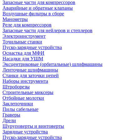
Запасные части для компрессоров
Аварийные и обратные клапаны
Воздушные фильтры в сборе
Манометры
Реле для компрессоров
Запасные части для нейлеров и степлеров
Электроинструмент
Точильные станки
Пуско-зарядные устройства
Оснастка для МФИ
Насадки для УШМ
Эксцентриковые (орбитальные) шлифмашины
Ленточные шлифмашины
Станки для заточки цепей
Наборы инструмента
Штроборезы
Строительные миксеры
Отбойные молотки
Заклепочники
Пилы сабельные
Граверы
Дрели
Шуруповерты и винтоверты
Зарядные устройства
Пуско-зарядные устройства