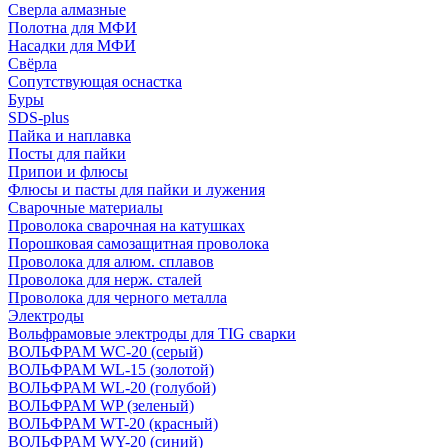
Сверла алмазные
Полотна для МФИ
Насадки для МФИ
Свёрла
Сопутствующая оснастка
Буры
SDS-plus
Пайка и наплавка
Посты для пайки
Припои и флюсы
Флюсы и пасты для пайки и лужения
Сварочные материалы
Проволока сварочная на катушках
Порошковая самозащитная проволока
Проволока для алюм. сплавов
Проволока для нерж. сталей
Проволока для черного металла
Электроды
Вольфрамовые электроды для TIG сварки
ВОЛЬФРАМ WC-20 (серый)
ВОЛЬФРАМ WL-15 (золотой)
ВОЛЬФРАМ WL-20 (голубой)
ВОЛЬФРАМ WP (зеленый)
ВОЛЬФРАМ WT-20 (красный)
ВОЛЬФРАМ WY-20 (синий)