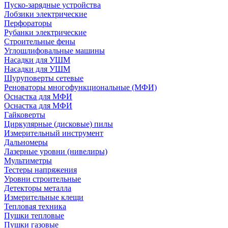
Пуско-зарядные устройства
Лобзики электрические
Перфораторы
Рубанки электрические
Строительные фены
Углошлифовальные машины
Насадки для УШМ
Насадки для УШМ
Шуруповерты сетевые
Реноваторы многофункциональные (МФИ)
Оснастка для МФИ
Оснастка для МФИ
Гайковерты
Циркулярные (дисковые) пилы
Измерительный инструмент
Дальномеры
Лазерные уровни (нивелиры)
Мультиметры
Тестеры напряжения
Уровни строительные
Детекторы металла
Измерительные клещи
Тепловая техника
Пушки тепловые
Пушки газовые