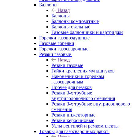
Баллоны
Назад
Баллоны
Баллоны композитные
Баллоны стальные
Газовые баллончики и картриджи
Горелки газовоздушные
Газовые горелки
Горелки газосварочные
Резаки газовые
Назад
Резаки газовые
Гайки крепления мундштуков
Наконечники к горелкам
газосварочным
Прочее для резаков
Резаки 3-х трубные
внутриголовочного смешения
Резаки 3-х трубные внутрисоплового
смешения
Резаки инжекторные
Резаки керосиновые
Узлы вентилей и ремкомплекты
Товары для газосварочных работ
Назад