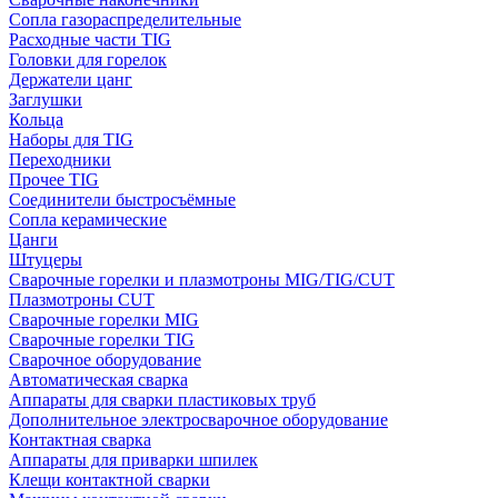
Сопла газораспределительные
Расходные части TIG
Головки для горелок
Держатели цанг
Заглушки
Кольца
Наборы для TIG
Переходники
Прочее TIG
Соединители быстросъёмные
Сопла керамические
Цанги
Штуцеры
Сварочные горелки и плазмотроны MIG/TIG/CUT
Плазмотроны CUT
Сварочные горелки MIG
Сварочные горелки TIG
Сварочное оборудование
Автоматическая сварка
Аппараты для сварки пластиковых труб
Дополнительное электросварочное оборудование
Контактная сварка
Аппараты для приварки шпилек
Клещи контактной сварки