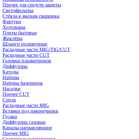
Прочее для средств защиты
Светофильтры
Стёкла к маскам сварщика
Фартуки
Хозтовары
Плиты бытовые
Жиклёры
Шланги поливочные
Расходные части MIG/TIG/CUT
Расходные части CUT
Головки плазмотронов
Диффузоры
Катоды
Наборы
Наборы балеринок
Насадки
Прочее CUT
Сопла
Расходные части MIG
Вставки под наконечники
Гусаки
Диффузоры газовые
Каналы направляющие
Прочее MIG
Сварочные наконечники