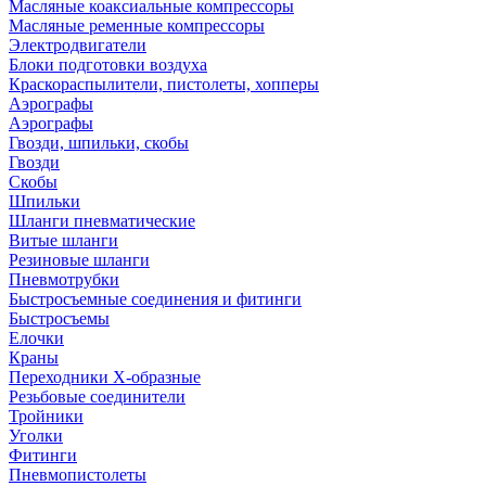
Масляные коаксиальные компрессоры
Масляные ременные компрессоры
Электродвигатели
Блоки подготовки воздуха
Краскораспылители, пистолеты, хопперы
Аэрографы
Аэрографы
Гвозди, шпильки, скобы
Гвозди
Скобы
Шпильки
Шланги пневматические
Витые шланги
Резиновые шланги
Пневмотрубки
Быстросъемные соединения и фитинги
Быстросъемы
Елочки
Краны
Переходники Х-образные
Резьбовые соединители
Тройники
Уголки
Фитинги
Пневмопистолеты