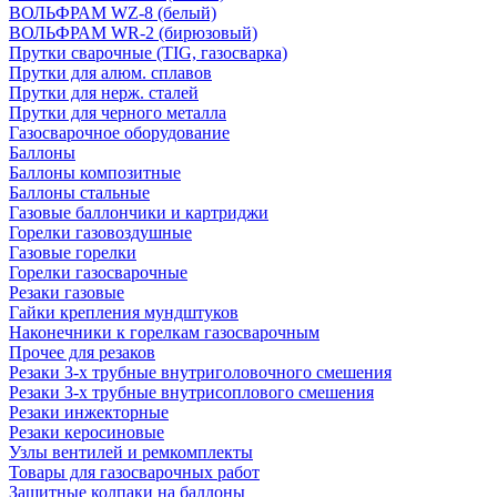
ВОЛЬФРАМ WZ-8 (белый)
ВОЛЬФРАМ WR-2 (бирюзовый)
Прутки сварочные (TIG, газосварка)
Прутки для алюм. сплавов
Прутки для нерж. сталей
Прутки для черного металла
Газосварочное оборудование
Баллоны
Баллоны композитные
Баллоны стальные
Газовые баллончики и картриджи
Горелки газовоздушные
Газовые горелки
Горелки газосварочные
Резаки газовые
Гайки крепления мундштуков
Наконечники к горелкам газосварочным
Прочее для резаков
Резаки 3-х трубные внутриголовочного смешения
Резаки 3-х трубные внутрисоплового смешения
Резаки инжекторные
Резаки керосиновые
Узлы вентилей и ремкомплекты
Товары для газосварочных работ
Защитные колпаки на баллоны