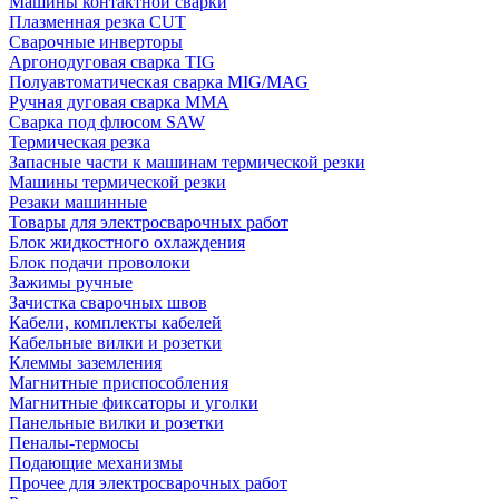
Машины контактной сварки
Плазменная резка CUT
Сварочные инверторы
Аргонодуговая сварка TIG
Полуавтоматическая сварка MIG/MAG
Ручная дуговая сварка MMA
Сварка под флюсом SAW
Термическая резка
Запасные части к машинам термической резки
Машины термической резки
Резаки машинные
Товары для электросварочных работ
Блок жидкостного охлаждения
Блок подачи проволоки
Зажимы ручные
Зачистка сварочных швов
Кабели, комплекты кабелей
Кабельные вилки и розетки
Клеммы заземления
Магнитные приспособления
Магнитные фиксаторы и уголки
Панельные вилки и розетки
Пеналы-термосы
Подающие механизмы
Прочее для электросварочных работ