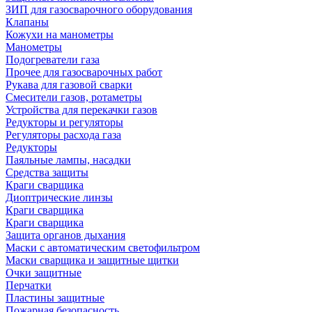
ЗИП для газосварочного оборудования
Клапаны
Кожухи на манометры
Манометры
Подогреватели газа
Прочее для газосварочных работ
Рукава для газовой сварки
Смесители газов, ротаметры
Устройства для перекачки газов
Редукторы и регуляторы
Регуляторы расхода газа
Редукторы
Паяльные лампы, насадки
Средства защиты
Краги сварщика
Диоптрические линзы
Краги сварщика
Краги сварщика
Защита органов дыхания
Маски с автоматическим светофильтром
Маски сварщика и защитные щитки
Очки защитные
Перчатки
Пластины защитные
Пожарная безопасность