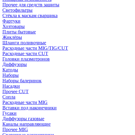
Прочее для средств защиты
Светофильтры
Стёкла к маскам сварщика
Фартуки
Хозтовары
Плиты бытовые
Жиклёры
Шланги поливочные
Расходные части MIG/TIG/CUT
Расходные части CUT
Головки плазмотронов
Диффузоры
Катоды
Наборы
Наборы балеринок
Насадки
Прочее CUT
Сопла
Расходные части MIG
Вставки под наконечники
Гусаки
Диффузоры газовые
Каналы направляющие
Прочее MIG
Сварочные наконечники