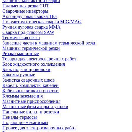
Машины контактной сварки
Плазменная резка CUT
Сварочные инверторы
Аргонодуговая сварка TIG
Полуавтоматическая сварка MIG/MAG
Ручная дуговая сварка MMA
Сварка под флюсом SAW
Термическая резка
Запасные части к машинам термической резки
Машины термической резки
Резаки машинные
Товары для электросварочных работ
Блок жидкостного охлаждения
Блок подачи проволоки
Зажимы ручные
Зачистка сварочных швов
Кабели, комплекты кабелей
Кабельные вилки и розетки
Клеммы заземления
Магнитные приспособления
Магнитные фиксаторы и уголки
Панельные вилки и розетки
Пеналы-термосы
Подающие механизмы
Прочее для электросварочных работ