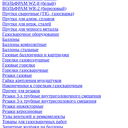
ВОЛЬФРАМ WZ-8 (белый)
ВОЛЬФРАМ WR-2 (бирюзовый)
Прутки сварочные (TIG, газосварка)
Прутки для алюм. сплавов
Прутки для нерж. сталей
Прутки для черного металла
Газосварочное оборудование
Баллоны
Баллоны композитные
Баллоны стальные
Газовые баллончики и картриджи
Горелки газовоздушные
Газовые горелки
Горелки газосварочные
Резаки газовые
Гайки крепления мундштуков
Наконечники к горелкам газосварочным
Прочее для резаков
Резаки 3-х трубные внутриголовочного смешения
Резаки 3-х трубные внутрисоплового смешения
Резаки инжекторные
Резаки керосиновые
Узлы вентилей и ремкомплекты
Товары для газосварочных работ
Защитные колпаки на баллоны