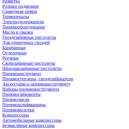
Разметка
Ролики подающие
Сварочная химия
Термопеналы
Электрододержатели
Пневмооборудование
Масла и смазки
Гвоздезабивные пистолеты
Для одиночных гвоздей
Барабанные
Отделочные
Реечные
Скобозабивные пистолеты
Шпилькозабивные пистолеты
Пневмоинструмент
Пневмостеплеры, гвоздезабиватели
Аксессуары к пневмоинструменту
Наборы пневмоинструмента
Пневмогайковерты
Пневмодрели
Пневмошлифмашины
Пневмомолотки
Компрессоры
Автомобильные компрессоры
Безмасляные компрессоры