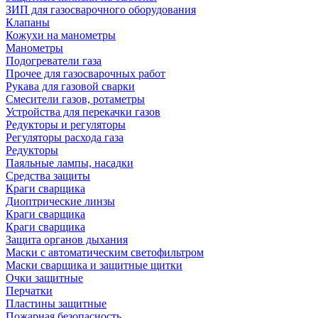
ЗИП для газосварочного оборудования
Клапаны
Кожухи на манометры
Манометры
Подогреватели газа
Прочее для газосварочных работ
Рукава для газовой сварки
Смесители газов, ротаметры
Устройства для перекачки газов
Редукторы и регуляторы
Регуляторы расхода газа
Редукторы
Паяльные лампы, насадки
Средства защиты
Краги сварщика
Диоптрические линзы
Краги сварщика
Краги сварщика
Защита органов дыхания
Маски с автоматическим светофильтром
Маски сварщика и защитные щитки
Очки защитные
Перчатки
Пластины защитные
Пожарная безопасность