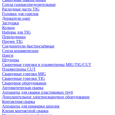
Сопла газораспределительные
Расходные части TIG
Головки для горелок
Держатели цанг
Заглушки
Кольца
Наборы для TIG
Переходники
Прочее TIG
Соединители быстросъёмные
Сопла керамические
Цанги
Штуцеры
Сварочные горелки и плазмотроны MIG/TIG/CUT
Плазмотроны CUT
Сварочные горелки MIG
Сварочные горелки TIG
Сварочное оборудование
Автоматическая сварка
Аппараты для сварки пластиковых труб
Дополнительное электросварочное оборудование
Контактная сварка
Аппараты для приварки шпилек
Клещи контактной сварки