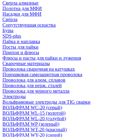
Сверла алмазные
Полотна для МФИ
Насадки для МФИ
Свёрла
Сопутствующая оснастка
Буры
SDS-plus
Пайка и наплавка
Посты для пайки
Припои и флюсы
Флюсы и пасты для пайки и лужения
Сварочные материалы
Проволока сварочная на катушках
Порошковая самозащитная проволока
Проволока для алюм. сплавов
Проволока для нерж. сталей
Проволока для черного металла
Электроды
Вольфрамовые электроды для TIG сварки
ВОЛЬФРАМ WC-20 (серый)
ВОЛЬФРАМ WL-15 (золотой)
ВОЛЬФРАМ WL-20 (голубой)
ВОЛЬФРАМ WP (зеленый)
ВОЛЬФРАМ WT-20 (красный)
ВОЛЬФРАМ WY-20 (синий)