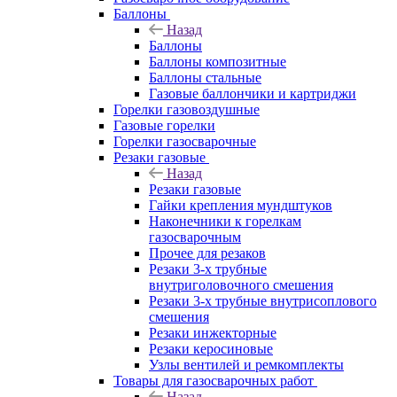
Баллоны
Назад
Баллоны
Баллоны композитные
Баллоны стальные
Газовые баллончики и картриджи
Горелки газовоздушные
Газовые горелки
Горелки газосварочные
Резаки газовые
Назад
Резаки газовые
Гайки крепления мундштуков
Наконечники к горелкам
газосварочным
Прочее для резаков
Резаки 3-х трубные
внутриголовочного смешения
Резаки 3-х трубные внутрисоплового
смешения
Резаки инжекторные
Резаки керосиновые
Узлы вентилей и ремкомплекты
Товары для газосварочных работ
Назад