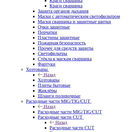
Краги сварщика
Краги сварщика
Защита органов дыхания
Маски с автоматическим светофильтром
Маски сварщика и защитные щитки
Очки защитные
Перчатки
Пластины защитные
Пожарная безопасность
Прочее для средств защиты
Светофильтры
Стёкла к маскам сварщика
Фартуки
Хозтовары
Назад
Хозтовары
Плиты бытовые
Жиклёры
Шланги поливочные
Расходные части MIG/TIG/CUT
Назад
Расходные части MIG/TIG/CUT
Расходные части CUT
Назад
Расходные части CUT