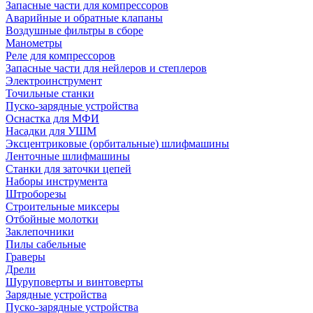
Запасные части для компрессоров
Аварийные и обратные клапаны
Воздушные фильтры в сборе
Манометры
Реле для компрессоров
Запасные части для нейлеров и степлеров
Электроинструмент
Точильные станки
Пуско-зарядные устройства
Оснастка для МФИ
Насадки для УШМ
Эксцентриковые (орбитальные) шлифмашины
Ленточные шлифмашины
Станки для заточки цепей
Наборы инструмента
Штроборезы
Строительные миксеры
Отбойные молотки
Заклепочники
Пилы сабельные
Граверы
Дрели
Шуруповерты и винтоверты
Зарядные устройства
Пуско-зарядные устройства