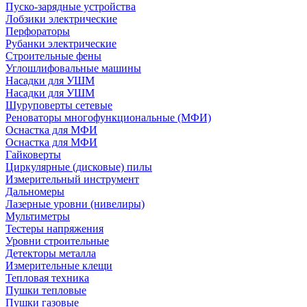
Пуско-зарядные устройства
Лобзики электрические
Перфораторы
Рубанки электрические
Строительные фены
Углошлифовальные машины
Насадки для УШМ
Насадки для УШМ
Шуруповерты сетевые
Реноваторы многофункциональные (МФИ)
Оснастка для МФИ
Оснастка для МФИ
Гайковерты
Циркулярные (дисковые) пилы
Измерительный инструмент
Дальномеры
Лазерные уровни (нивелиры)
Мультиметры
Тестеры напряжения
Уровни строительные
Детекторы металла
Измерительные клещи
Тепловая техника
Пушки тепловые
Пушки газовые