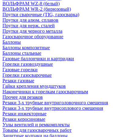
ВОЛЬФРАМ WZ-8 (белый)
ВОЛЬФРАМ WR-2 (бирюзовый)
Прутки сварочные (TIG, газосварка)
Прутки для алюм. сплавов
Прутки для нерж. сталей
Прутки для черного металла
Газосварочное оборудование
Баллоны
Баллоны композитные
Баллоны стальные
Газовые баллончики и картриджи
Горелки газовоздушные
Газовые горелки
Горелки газосварочные
Резаки газовые
Гайки крепления мундштуков
Наконечники к горелкам газосварочным
Прочее для резаков
Резаки 3-х трубные внутриголовочного смешения
Резаки 3-х трубные внутрисоплового смешения
Резаки инжекторные
Резаки керосиновые
Узлы вентилей и ремкомплекты
Товары для газосварочных работ
Защитные колпаки на баллоны