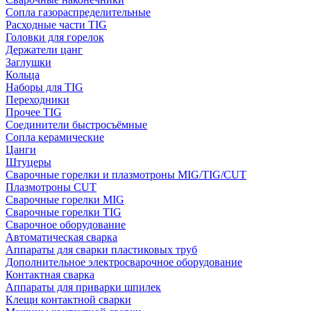
Сопла газораспределительные
Расходные части TIG
Головки для горелок
Держатели цанг
Заглушки
Кольца
Наборы для TIG
Переходники
Прочее TIG
Соединители быстросъёмные
Сопла керамические
Цанги
Штуцеры
Сварочные горелки и плазмотроны MIG/TIG/CUT
Плазмотроны CUT
Сварочные горелки MIG
Сварочные горелки TIG
Сварочное оборудование
Автоматическая сварка
Аппараты для сварки пластиковых труб
Дополнительное электросварочное оборудование
Контактная сварка
Аппараты для приварки шпилек
Клещи контактной сварки