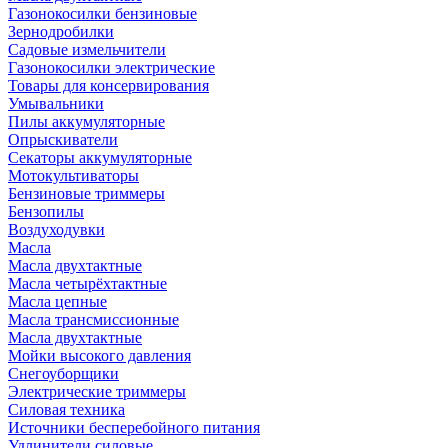
Газонокосилки бензиновые
Зернодробилки
Садовые измельчители
Газонокосилки электрические
Товары для консервирования
Умывальники
Пилы аккумуляторные
Опрыскиватели
Секаторы аккумуляторные
Мотокультиваторы
Бензиновые триммеры
Бензопилы
Воздуходувки
Масла
Масла двухтактные
Масла четырёхтактные
Масла цепные
Масла трансмиссионные
Масла двухтактные
Мойки высокого давления
Снегоуборщики
Электрические триммеры
Силовая техника
Источники бесперебойного питания
Удлинители силовые