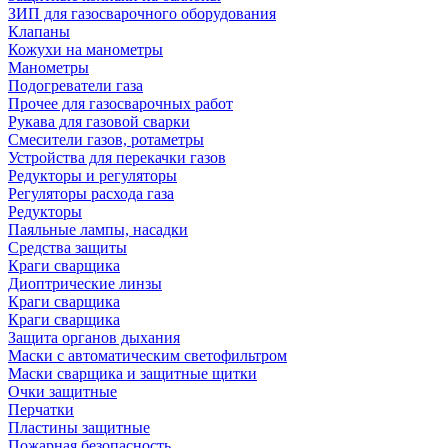
ЗИП для газосварочного оборудования
Клапаны
Кожухи на манометры
Манометры
Подогреватели газа
Прочее для газосварочных работ
Рукава для газовой сварки
Смесители газов, ротаметры
Устройства для перекачки газов
Редукторы и регуляторы
Регуляторы расхода газа
Редукторы
Паяльные лампы, насадки
Средства защиты
Краги сварщика
Диоптрические линзы
Краги сварщика
Краги сварщика
Защита органов дыхания
Маски с автоматическим светофильтром
Маски сварщика и защитные щитки
Очки защитные
Перчатки
Пластины защитные
Пожарная безопасность