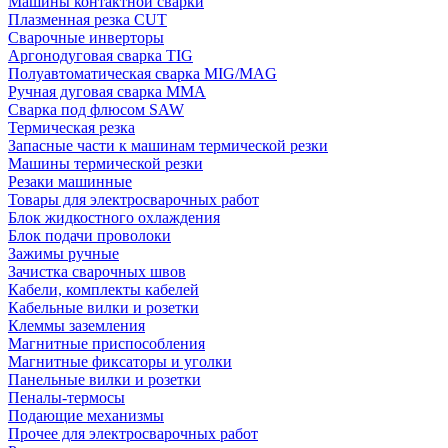
Машины контактной сварки
Плазменная резка CUT
Сварочные инверторы
Аргонодуговая сварка TIG
Полуавтоматическая сварка MIG/MAG
Ручная дуговая сварка MMA
Сварка под флюсом SAW
Термическая резка
Запасные части к машинам термической резки
Машины термической резки
Резаки машинные
Товары для электросварочных работ
Блок жидкостного охлаждения
Блок подачи проволоки
Зажимы ручные
Зачистка сварочных швов
Кабели, комплекты кабелей
Кабельные вилки и розетки
Клеммы заземления
Магнитные приспособления
Магнитные фиксаторы и уголки
Панельные вилки и розетки
Пеналы-термосы
Подающие механизмы
Прочее для электросварочных работ