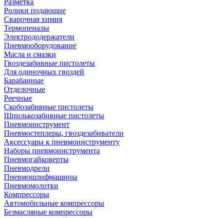
Разметка
Ролики подающие
Сварочная химия
Термопеналы
Электрододержатели
Пневмооборудование
Масла и смазки
Гвоздезабивные пистолеты
Для одиночных гвоздей
Барабанные
Отделочные
Реечные
Скобозабивные пистолеты
Шпилькозабивные пистолеты
Пневмоинструмент
Пневмостеплеры, гвоздезабиватели
Аксессуары к пневмоинструменту
Наборы пневмоинструмента
Пневмогайковерты
Пневмодрели
Пневмошлифмашины
Пневмомолотки
Компрессоры
Автомобильные компрессоры
Безмасляные компрессоры