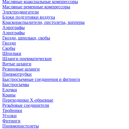
Масляные коаксиальные компрессоры
Масляные ременные компрессоры
Электродвигатели
Блоки подготовки воздуха
Краскораспылители, пистолеты, хопперы
Аэрографы
Аэрографы
Гвозди, шпильки, скобы
Гвозди
Скобы
Шпильки
Шланги пневматические
Витые шланги
Резиновые шланги
Пневмотрубки
Быстросъемные соединения и фитинги
Быстросъемы
Елочки
Краны
Переходники Х-образные
Резьбовые соединители
Тройники
Уголки
Фитинги
Пневмопистолеты