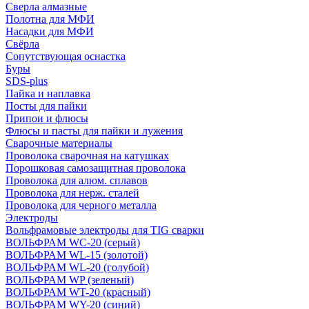
Сверла алмазные
Полотна для МФИ
Насадки для МФИ
Свёрла
Сопутствующая оснастка
Буры
SDS-plus
Пайка и наплавка
Посты для пайки
Припои и флюсы
Флюсы и пасты для пайки и лужения
Сварочные материалы
Проволока сварочная на катушках
Порошковая самозащитная проволока
Проволока для алюм. сплавов
Проволока для нерж. сталей
Проволока для черного металла
Электроды
Вольфрамовые электроды для TIG сварки
ВОЛЬФРАМ WC-20 (серый)
ВОЛЬФРАМ WL-15 (золотой)
ВОЛЬФРАМ WL-20 (голубой)
ВОЛЬФРАМ WP (зеленый)
ВОЛЬФРАМ WT-20 (красный)
ВОЛЬФРАМ WY-20 (синий)