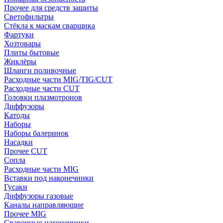
Прочее для средств защиты
Светофильтры
Стёкла к маскам сварщика
Фартуки
Хозтовары
Плиты бытовые
Жиклёры
Шланги поливочные
Расходные части MIG/TIG/CUT
Расходные части CUT
Головки плазмотронов
Диффузоры
Катоды
Наборы
Наборы балеринок
Насадки
Прочее CUT
Сопла
Расходные части MIG
Вставки под наконечники
Гусаки
Диффузоры газовые
Каналы направляющие
Прочее MIG
Сварочные наконечники