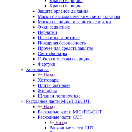
Краги сварщика
Краги сварщика
Защита органов дыхания
Маски с автоматическим светофильтром
Маски сварщика и защитные щитки
Очки защитные
Перчатки
Пластины защитные
Пожарная безопасность
Прочее для средств защиты
Светофильтры
Стёкла к маскам сварщика
Фартуки
Хозтовары
Назад
Хозтовары
Плиты бытовые
Жиклёры
Шланги поливочные
Расходные части MIG/TIG/CUT
Назад
Расходные части MIG/TIG/CUT
Расходные части CUT
Назад
Расходные части CUT