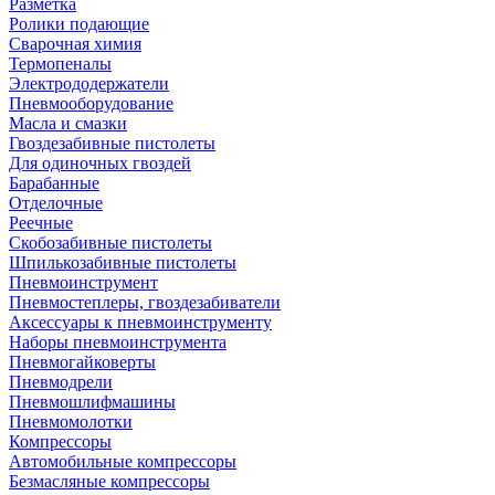
Разметка
Ролики подающие
Сварочная химия
Термопеналы
Электрододержатели
Пневмооборудование
Масла и смазки
Гвоздезабивные пистолеты
Для одиночных гвоздей
Барабанные
Отделочные
Реечные
Скобозабивные пистолеты
Шпилькозабивные пистолеты
Пневмоинструмент
Пневмостеплеры, гвоздезабиватели
Аксессуары к пневмоинструменту
Наборы пневмоинструмента
Пневмогайковерты
Пневмодрели
Пневмошлифмашины
Пневмомолотки
Компрессоры
Автомобильные компрессоры
Безмасляные компрессоры