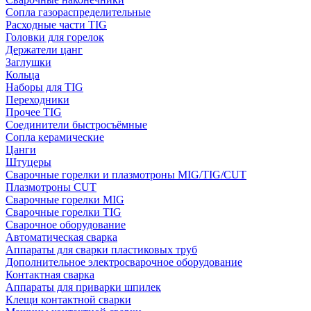
Сопла газораспределительные
Расходные части TIG
Головки для горелок
Держатели цанг
Заглушки
Кольца
Наборы для TIG
Переходники
Прочее TIG
Соединители быстросъёмные
Сопла керамические
Цанги
Штуцеры
Сварочные горелки и плазмотроны MIG/TIG/CUT
Плазмотроны CUT
Сварочные горелки MIG
Сварочные горелки TIG
Сварочное оборудование
Автоматическая сварка
Аппараты для сварки пластиковых труб
Дополнительное электросварочное оборудование
Контактная сварка
Аппараты для приварки шпилек
Клещи контактной сварки