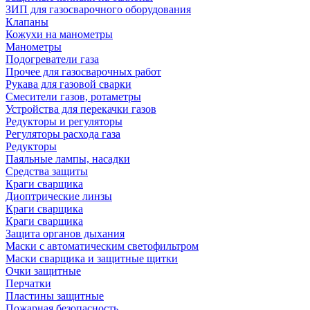
ЗИП для газосварочного оборудования
Клапаны
Кожухи на манометры
Манометры
Подогреватели газа
Прочее для газосварочных работ
Рукава для газовой сварки
Смесители газов, ротаметры
Устройства для перекачки газов
Редукторы и регуляторы
Регуляторы расхода газа
Редукторы
Паяльные лампы, насадки
Средства защиты
Краги сварщика
Диоптрические линзы
Краги сварщика
Краги сварщика
Защита органов дыхания
Маски с автоматическим светофильтром
Маски сварщика и защитные щитки
Очки защитные
Перчатки
Пластины защитные
Пожарная безопасность