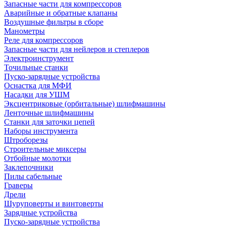
Запасные части для компрессоров
Аварийные и обратные клапаны
Воздушные фильтры в сборе
Манометры
Реле для компрессоров
Запасные части для нейлеров и степлеров
Электроинструмент
Точильные станки
Пуско-зарядные устройства
Оснастка для МФИ
Насадки для УШМ
Эксцентриковые (орбитальные) шлифмашины
Ленточные шлифмашины
Станки для заточки цепей
Наборы инструмента
Штроборезы
Строительные миксеры
Отбойные молотки
Заклепочники
Пилы сабельные
Граверы
Дрели
Шуруповерты и винтоверты
Зарядные устройства
Пуско-зарядные устройства