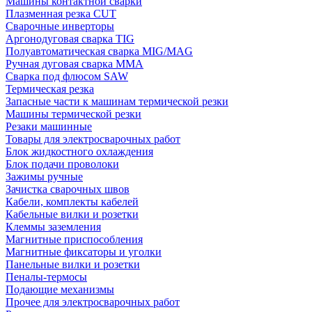
Машины контактной сварки
Плазменная резка CUT
Сварочные инверторы
Аргонодуговая сварка TIG
Полуавтоматическая сварка MIG/MAG
Ручная дуговая сварка MMA
Сварка под флюсом SAW
Термическая резка
Запасные части к машинам термической резки
Машины термической резки
Резаки машинные
Товары для электросварочных работ
Блок жидкостного охлаждения
Блок подачи проволоки
Зажимы ручные
Зачистка сварочных швов
Кабели, комплекты кабелей
Кабельные вилки и розетки
Клеммы заземления
Магнитные приспособления
Магнитные фиксаторы и уголки
Панельные вилки и розетки
Пеналы-термосы
Подающие механизмы
Прочее для электросварочных работ