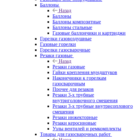
Баллоны
Назад
Баллоны
Баллоны композитные
Баллоны стальные
Газовые баллончики и картриджи
Горелки газовоздушные
Газовые горелки
Горелки газосварочные
Резаки газовые
Назад
Резаки газовые
Гайки крепления мундштуков
Наконечники к горелкам
газосварочным
Прочее для резаков
Резаки 3-х трубные
внутриголовочного смешения
Резаки 3-х трубные внутрисоплового
смешения
Резаки инжекторные
Резаки керосиновые
Узлы вентилей и ремкомплекты
Товары для газосварочных работ
Назад