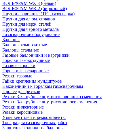
ВОЛЬФРАМ WZ-8 (белый)
ВОЛЬФРАМ WR-2 (бирюзовый)
Прутки сварочные (TIG, газосварка)
Прутки для алюм. сплавов
Прутки для нерж. сталей
Прутки для черного металла
Газосварочное оборудование
Баллоны
Баллоны композитные
Баллоны стальные
Газовые баллончики и картриджи
Горелки газовоздушные
Газовые горелки
Горелки газосварочные
Резаки газовые
Гайки крепления мундштуков
Наконечники к горелкам газосварочным
Прочее для резаков
Резаки 3-х трубные внутриголовочного смешения
Резаки 3-х трубные внутрисоплового смешения
Резаки инжекторные
Резаки керосиновые
Узлы вентилей и ремкомплекты
Товары для газосварочных работ
Защитные колпаки на баллоны