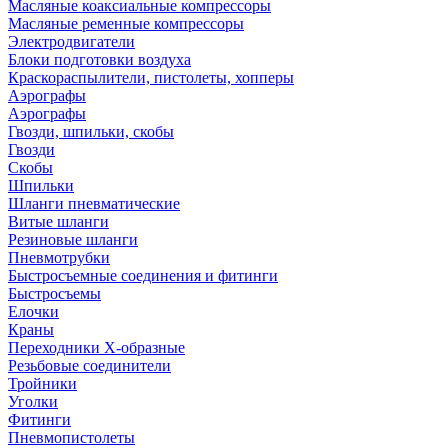
Масляные коаксиальные компрессоры
Масляные ременные компрессоры
Электродвигатели
Блоки подготовки воздуха
Краскораспылители, пистолеты, хопперы
Аэрографы
Аэрографы
Гвозди, шпильки, скобы
Гвозди
Скобы
Шпильки
Шланги пневматические
Витые шланги
Резиновые шланги
Пневмотрубки
Быстросъемные соединения и фитинги
Быстросъемы
Елочки
Краны
Переходники Х-образные
Резьбовые соединители
Тройники
Уголки
Фитинги
Пневмопистолеты