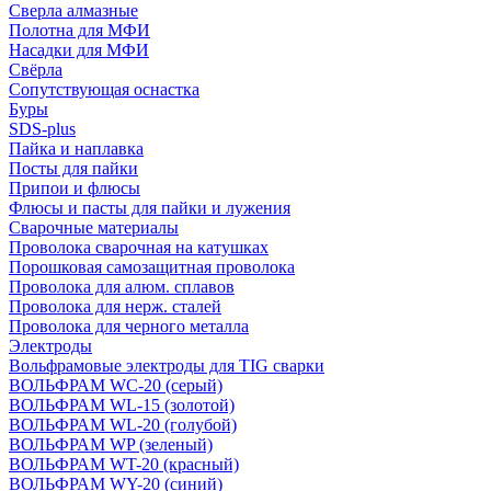
Сверла алмазные
Полотна для МФИ
Насадки для МФИ
Свёрла
Сопутствующая оснастка
Буры
SDS-plus
Пайка и наплавка
Посты для пайки
Припои и флюсы
Флюсы и пасты для пайки и лужения
Сварочные материалы
Проволока сварочная на катушках
Порошковая самозащитная проволока
Проволока для алюм. сплавов
Проволока для нерж. сталей
Проволока для черного металла
Электроды
Вольфрамовые электроды для TIG сварки
ВОЛЬФРАМ WC-20 (серый)
ВОЛЬФРАМ WL-15 (золотой)
ВОЛЬФРАМ WL-20 (голубой)
ВОЛЬФРАМ WP (зеленый)
ВОЛЬФРАМ WT-20 (красный)
ВОЛЬФРАМ WY-20 (синий)