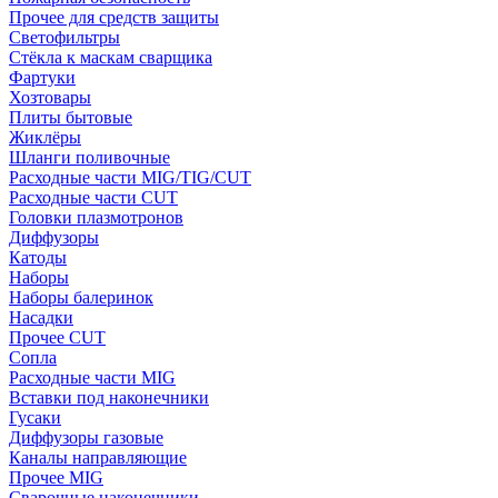
Прочее для средств защиты
Светофильтры
Стёкла к маскам сварщика
Фартуки
Хозтовары
Плиты бытовые
Жиклёры
Шланги поливочные
Расходные части MIG/TIG/CUT
Расходные части CUT
Головки плазмотронов
Диффузоры
Катоды
Наборы
Наборы балеринок
Насадки
Прочее CUT
Сопла
Расходные части MIG
Вставки под наконечники
Гусаки
Диффузоры газовые
Каналы направляющие
Прочее MIG
Сварочные наконечники