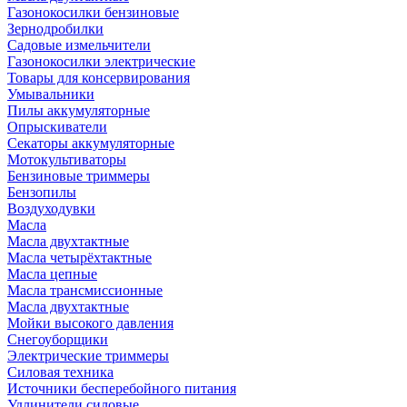
Газонокосилки бензиновые
Зернодробилки
Садовые измельчители
Газонокосилки электрические
Товары для консервирования
Умывальники
Пилы аккумуляторные
Опрыскиватели
Секаторы аккумуляторные
Мотокультиваторы
Бензиновые триммеры
Бензопилы
Воздуходувки
Масла
Масла двухтактные
Масла четырёхтактные
Масла цепные
Масла трансмиссионные
Масла двухтактные
Мойки высокого давления
Снегоуборщики
Электрические триммеры
Силовая техника
Источники бесперебойного питания
Удлинители силовые