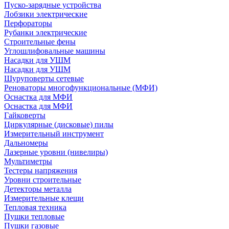
Пуско-зарядные устройства
Лобзики электрические
Перфораторы
Рубанки электрические
Строительные фены
Углошлифовальные машины
Насадки для УШМ
Насадки для УШМ
Шуруповерты сетевые
Реноваторы многофункциональные (МФИ)
Оснастка для МФИ
Оснастка для МФИ
Гайковерты
Циркулярные (дисковые) пилы
Измерительный инструмент
Дальномеры
Лазерные уровни (нивелиры)
Мультиметры
Тестеры напряжения
Уровни строительные
Детекторы металла
Измерительные клещи
Тепловая техника
Пушки тепловые
Пушки газовые