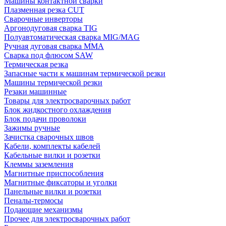
Машины контактной сварки
Плазменная резка CUT
Сварочные инверторы
Аргонодуговая сварка TIG
Полуавтоматическая сварка MIG/MAG
Ручная дуговая сварка MMA
Сварка под флюсом SAW
Термическая резка
Запасные части к машинам термической резки
Машины термической резки
Резаки машинные
Товары для электросварочных работ
Блок жидкостного охлаждения
Блок подачи проволоки
Зажимы ручные
Зачистка сварочных швов
Кабели, комплекты кабелей
Кабельные вилки и розетки
Клеммы заземления
Магнитные приспособления
Магнитные фиксаторы и уголки
Панельные вилки и розетки
Пеналы-термосы
Подающие механизмы
Прочее для электросварочных работ