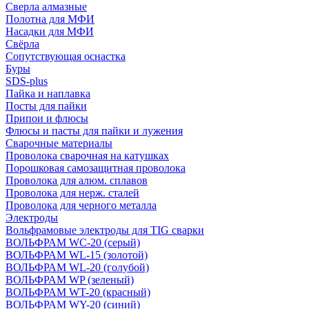
Сверла алмазные
Полотна для МФИ
Насадки для МФИ
Свёрла
Сопутствующая оснастка
Буры
SDS-plus
Пайка и наплавка
Посты для пайки
Припои и флюсы
Флюсы и пасты для пайки и лужения
Сварочные материалы
Проволока сварочная на катушках
Порошковая самозащитная проволока
Проволока для алюм. сплавов
Проволока для нерж. сталей
Проволока для черного металла
Электроды
Вольфрамовые электроды для TIG сварки
ВОЛЬФРАМ WC-20 (серый)
ВОЛЬФРАМ WL-15 (золотой)
ВОЛЬФРАМ WL-20 (голубой)
ВОЛЬФРАМ WP (зеленый)
ВОЛЬФРАМ WT-20 (красный)
ВОЛЬФРАМ WY-20 (синий)