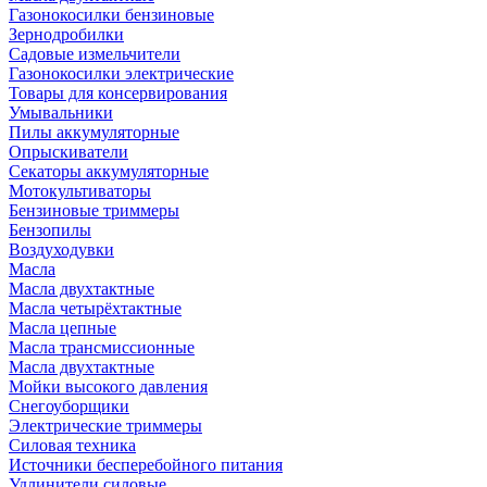
Газонокосилки бензиновые
Зернодробилки
Садовые измельчители
Газонокосилки электрические
Товары для консервирования
Умывальники
Пилы аккумуляторные
Опрыскиватели
Секаторы аккумуляторные
Мотокультиваторы
Бензиновые триммеры
Бензопилы
Воздуходувки
Масла
Масла двухтактные
Масла четырёхтактные
Масла цепные
Масла трансмиссионные
Масла двухтактные
Мойки высокого давления
Снегоуборщики
Электрические триммеры
Силовая техника
Источники бесперебойного питания
Удлинители силовые