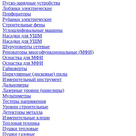
Пуско-зарядные устройства
Лобзики электрические
Перфораторы
Рубанки электрические
Строительные фены
Углошлифовальные машины
Насадки для УШМ
Насадки для УШМ
Шуруповерты сетевые
Реноваторы многофункциональные (МФИ)
Оснастка для МФИ
Оснастка для МФИ
Гайковерты
Циркулярные (дисковые) пилы
Измерительный инструмент
Дальномеры
Лазерные уровни (нивелиры)
Мультиметры
Тестеры напряжения
Уровни строительные
Детекторы металла
Измерительные клещи
Тепловая техника
Пушки тепловые
Пушки газовые