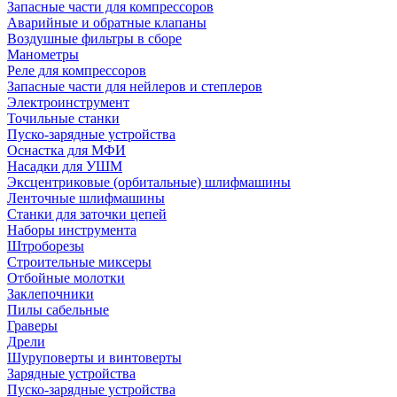
Запасные части для компрессоров
Аварийные и обратные клапаны
Воздушные фильтры в сборе
Манометры
Реле для компрессоров
Запасные части для нейлеров и степлеров
Электроинструмент
Точильные станки
Пуско-зарядные устройства
Оснастка для МФИ
Насадки для УШМ
Эксцентриковые (орбитальные) шлифмашины
Ленточные шлифмашины
Станки для заточки цепей
Наборы инструмента
Штроборезы
Строительные миксеры
Отбойные молотки
Заклепочники
Пилы сабельные
Граверы
Дрели
Шуруповерты и винтоверты
Зарядные устройства
Пуско-зарядные устройства