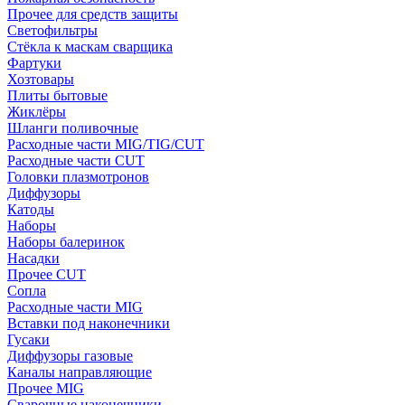
Прочее для средств защиты
Светофильтры
Стёкла к маскам сварщика
Фартуки
Хозтовары
Плиты бытовые
Жиклёры
Шланги поливочные
Расходные части MIG/TIG/CUT
Расходные части CUT
Головки плазмотронов
Диффузоры
Катоды
Наборы
Наборы балеринок
Насадки
Прочее CUT
Сопла
Расходные части MIG
Вставки под наконечники
Гусаки
Диффузоры газовые
Каналы направляющие
Прочее MIG
Сварочные наконечники