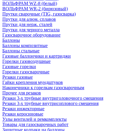
ВОЛЬФРАМ WZ-8 (белый)
ВОЛЬФРАМ WR-2 (бирюзовый)
Прутки сварочные (TIG, газосварка)
Прутки для алюм. сплавов
Прутки для нерж. сталей
Прутки для черного металла
Газосварочное оборудование
Баллоны
Баллоны композитные
Баллоны стальные
Газовые баллончики и картриджи
Горелки газовоздушные
Газовые горелки
Горелки газосварочные
Резаки газовые
Гайки крепления мундштуков
Наконечники к горелкам газосварочным
Прочее для резаков
Резаки 3-х трубные внутриголовочного смешения
Резаки 3-х трубные внутрисоплового смешения
Резаки инжекторные
Резаки керосиновые
Узлы вентилей и ремкомплекты
Товары для газосварочных работ
Защитные колпаки на баллоны