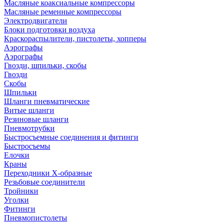
Масляные коаксиальные компрессоры
Масляные ременные компрессоры
Электродвигатели
Блоки подготовки воздуха
Краскораспылители, пистолеты, хопперы
Аэрографы
Аэрографы
Гвозди, шпильки, скобы
Гвозди
Скобы
Шпильки
Шланги пневматические
Витые шланги
Резиновые шланги
Пневмотрубки
Быстросъемные соединения и фитинги
Быстросъемы
Елочки
Краны
Переходники Х-образные
Резьбовые соединители
Тройники
Уголки
Фитинги
Пневмопистолеты