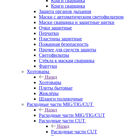
Краги сварщика
Краги сварщика
Защита органов дыхания
Маски с автоматическим светофильтром
Маски сварщика и защитные щитки
Очки защитные
Перчатки
Пластины защитные
Пожарная безопасность
Прочее для средств защиты
Светофильтры
Стёкла к маскам сварщика
Фартуки
Хозтовары
Назад
Хозтовары
Плиты бытовые
Жиклёры
Шланги поливочные
Расходные части MIG/TIG/CUT
Назад
Расходные части MIG/TIG/CUT
Расходные части CUT
Назад
Расходные части CUT