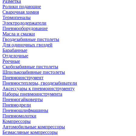
Разметка
Ролики подающие
Сварочная химия
Термопеналы
Электрододержатели
Пневмооборудование
Масла и смазки
Гвоздезабивные пистолеты
Для одиночных гвоздей
Барабанные
Отделочные
Реечные
Скобозабивные пистолеты
Шпилькозабивные пистолеты
Пневмоинструмент
Пневмостеплеры, гвоздезабиватели
Аксессуары к пневмоинструменту
Наборы пневмоинструмента
Пневмогайковерты
Пневмодрели
Пневмошлифмашины
Пневмомолотки
Компрессоры
Автомобильные компрессоры
Безмасляные компрессоры