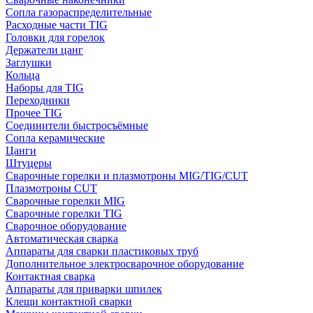
Сопла газораспределительные
Расходные части TIG
Головки для горелок
Держатели цанг
Заглушки
Кольца
Наборы для TIG
Переходники
Прочее TIG
Соединители быстросъёмные
Сопла керамические
Цанги
Штуцеры
Сварочные горелки и плазмотроны MIG/TIG/CUT
Плазмотроны CUT
Сварочные горелки MIG
Сварочные горелки TIG
Сварочное оборудование
Автоматическая сварка
Аппараты для сварки пластиковых труб
Дополнительное электросварочное оборудование
Контактная сварка
Аппараты для приварки шпилек
Клещи контактной сварки