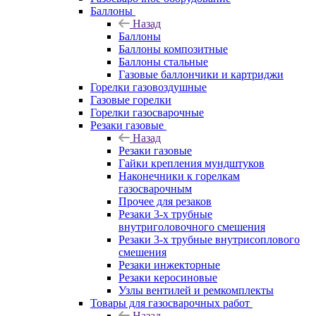
Баллоны
Назад
Баллоны
Баллоны композитные
Баллоны стальные
Газовые баллончики и картриджи
Горелки газовоздушные
Газовые горелки
Горелки газосварочные
Резаки газовые
Назад
Резаки газовые
Гайки крепления мундштуков
Наконечники к горелкам
газосварочным
Прочее для резаков
Резаки 3-х трубные
внутриголовочного смешения
Резаки 3-х трубные внутрисоплового
смешения
Резаки инжекторные
Резаки керосиновые
Узлы вентилей и ремкомплекты
Товары для газосварочных работ
Назад