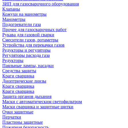
ЗИП для газосварочного оборудования
Клапаны
Кожухи на манометры
Манометры
Подогреватели газа
Прочее для газосварочных работ
Рукава для газовой сварки
Смесители газов, ротаметры
Устройства для перекачки газов
Редукторы и регуляторы
Регуляторы расхода газа
Редукторы
Паяльные лампы, насадки
Средства защиты
Краги сварщика
Диоптрические линзы
Краги сварщика
Краги сварщика
Защита органов дыхания
Маски с автоматическим светофильтром
Маски сварщика и защитные щитки
Очки защитные
Перчатки
Пластины защитные
Пожарная безопасность