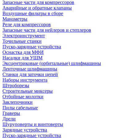
Запасные части для компрессоров
Аварийные и обратные клапаны
Воздушные фильтры в сборе
Манометры
Реле для компрессоров
Запасные части для нейлеров и степлеров
Электроинструмент
Точильные станки
Пуско-зарядные устройства
Оснастка для МФИ
Насадки для УШМ
Эксцентриковые (орбитальные) шлифмашины
Ленточные шлифмашины
Станки для заточки цепей
Наборы инструмента
Штроборезы
Строительные миксеры
Отбойные молотки
Заклепочники
Пилы сабельные
Граверы
Дрели
Шуруповерты и винтоверты
Зарядные устройства
Пуско-зарядные устройства