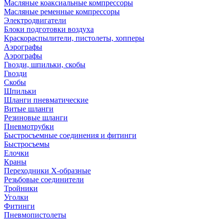
Масляные коаксиальные компрессоры
Масляные ременные компрессоры
Электродвигатели
Блоки подготовки воздуха
Краскораспылители, пистолеты, хопперы
Аэрографы
Аэрографы
Гвозди, шпильки, скобы
Гвозди
Скобы
Шпильки
Шланги пневматические
Витые шланги
Резиновые шланги
Пневмотрубки
Быстросъемные соединения и фитинги
Быстросъемы
Елочки
Краны
Переходники Х-образные
Резьбовые соединители
Тройники
Уголки
Фитинги
Пневмопистолеты