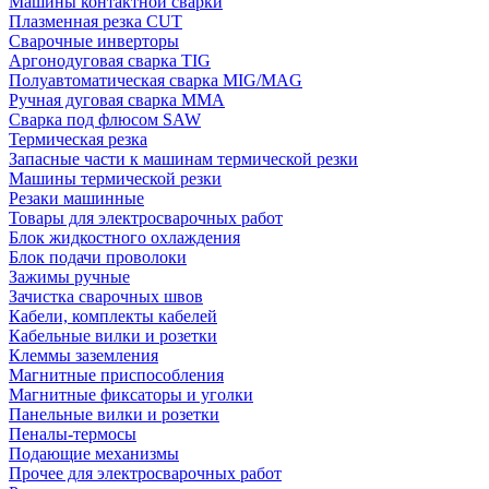
Машины контактной сварки
Плазменная резка CUT
Сварочные инверторы
Аргонодуговая сварка TIG
Полуавтоматическая сварка MIG/MAG
Ручная дуговая сварка MMA
Сварка под флюсом SAW
Термическая резка
Запасные части к машинам термической резки
Машины термической резки
Резаки машинные
Товары для электросварочных работ
Блок жидкостного охлаждения
Блок подачи проволоки
Зажимы ручные
Зачистка сварочных швов
Кабели, комплекты кабелей
Кабельные вилки и розетки
Клеммы заземления
Магнитные приспособления
Магнитные фиксаторы и уголки
Панельные вилки и розетки
Пеналы-термосы
Подающие механизмы
Прочее для электросварочных работ