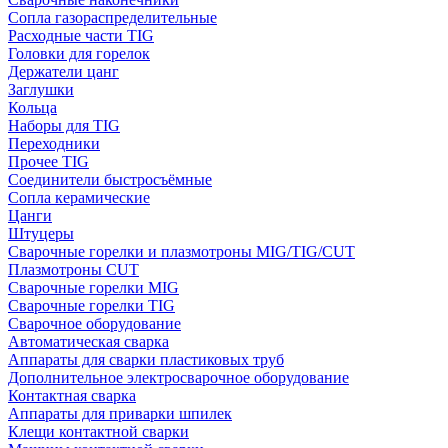
Сопла газораспределительные
Расходные части TIG
Головки для горелок
Держатели цанг
Заглушки
Кольца
Наборы для TIG
Переходники
Прочее TIG
Соединители быстросъёмные
Сопла керамические
Цанги
Штуцеры
Сварочные горелки и плазмотроны MIG/TIG/CUT
Плазмотроны CUT
Сварочные горелки MIG
Сварочные горелки TIG
Сварочное оборудование
Автоматическая сварка
Аппараты для сварки пластиковых труб
Дополнительное электросварочное оборудование
Контактная сварка
Аппараты для приварки шпилек
Клещи контактной сварки