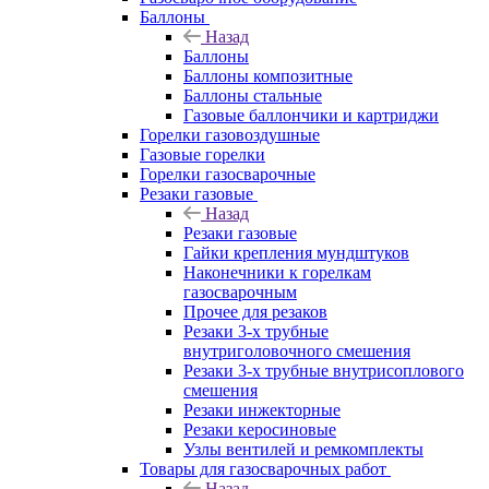
Баллоны
Назад
Баллоны
Баллоны композитные
Баллоны стальные
Газовые баллончики и картриджи
Горелки газовоздушные
Газовые горелки
Горелки газосварочные
Резаки газовые
Назад
Резаки газовые
Гайки крепления мундштуков
Наконечники к горелкам
газосварочным
Прочее для резаков
Резаки 3-х трубные
внутриголовочного смешения
Резаки 3-х трубные внутрисоплового
смешения
Резаки инжекторные
Резаки керосиновые
Узлы вентилей и ремкомплекты
Товары для газосварочных работ
Назад