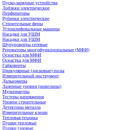
Пуско-зарядные устройства
Лобзики электрические
Перфораторы
Рубанки электрические
Строительные фены
Углошлифовальные машины
Насадки для УШМ
Насадки для УШМ
Шуруповерты сетевые
Реноваторы многофункциональные (МФИ)
Оснастка для МФИ
Оснастка для МФИ
Гайковерты
Циркулярные (дисковые) пилы
Измерительный инструмент
Дальномеры
Лазерные уровни (нивелиры)
Мультиметры
Тестеры напряжения
Уровни строительные
Детекторы металла
Измерительные клещи
Тепловая техника
Пушки тепловые
Пушки газовые