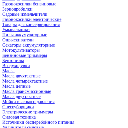
Газонокосилки бензиновые
Зернодробилки
Садовые измельчители
Газонокосилки электрические
Товары для консервирования
Умывальники
Пилы аккумуляторные
Опрыскиватели
Секаторы аккумуляторные
Мотокультиваторы
Бензиновые триммеры
Бензопилы
Воздуходувки
Масла
Масла двухтактные
Масла четырёхтактные
Масла цепные
Масла трансмиссионные
Масла двухтактные
Мойки высокого давления
Снегоуборщики
Электрические триммеры
Силовая техника
Источники бесперебойного питания
Удлинители силовые