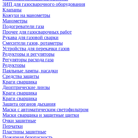
ЗИП для газосварочного оборудования
Клапаны
Кожухи на манометры
Манометры
Подогреватели газа
Прочее для газосварочных работ
Рукава для газовой сварки
Смесители газов, ротаметры
Устройства для перекачки газов
Редукторы и регуляторы
Регуляторы расхода газа
Редукторы
Паяльные лампы, насадки
Средства защиты
Краги сварщика
Диоптрические линзы
Краги сварщика
Краги сварщика
Защита органов дыхания
Маски с автоматическим светофильтром
Маски сварщика и защитные щитки
Очки защитные
Перчатки
Пластины защитные
Пожарная безопасность