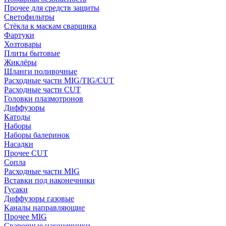
Прочее для средств защиты
Светофильтры
Стёкла к маскам сварщика
Фартуки
Хозтовары
Плиты бытовые
Жиклёры
Шланги поливочные
Расходные части MIG/TIG/CUT
Расходные части CUT
Головки плазмотронов
Диффузоры
Катоды
Наборы
Наборы балеринок
Насадки
Прочее CUT
Сопла
Расходные части MIG
Вставки под наконечники
Гусаки
Диффузоры газовые
Каналы направляющие
Прочее MIG
Сварочные наконечники