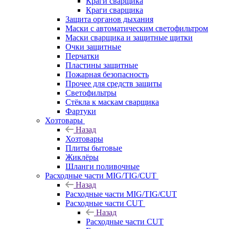
Краги сварщика
Краги сварщика
Защита органов дыхания
Маски с автоматическим светофильтром
Маски сварщика и защитные щитки
Очки защитные
Перчатки
Пластины защитные
Пожарная безопасность
Прочее для средств защиты
Светофильтры
Стёкла к маскам сварщика
Фартуки
Хозтовары
Назад
Хозтовары
Плиты бытовые
Жиклёры
Шланги поливочные
Расходные части MIG/TIG/CUT
Назад
Расходные части MIG/TIG/CUT
Расходные части CUT
Назад
Расходные части CUT