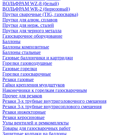
ВОЛЬФРАМ WZ-8 (белый)
ВОЛЬФРАМ WR-2 (бирюзовый)
Прутки сварочные (TIG, газосварка)
Прутки для алюм. сплавов
Прутки для нерж. сталей
Прутки для черного металла
Газосварочное оборудование
Баллоны
Баллоны композитные
Баллоны стальные
Газовые баллончики и картриджи
Горелки газовоздушные
Газовые горелки
Горелки газосварочные
Резаки газовые
Гайки крепления мундштуков
Наконечники к горелкам газосварочным
Прочее для резаков
Резаки 3-х трубные внутриголовочного смешения
Резаки 3-х трубные внутрисоплового смешения
Резаки инжекторные
Резаки керосиновые
Узлы вентилей и ремкомплекты
Товары для газосварочных работ
Защитные колпаки на баллоны