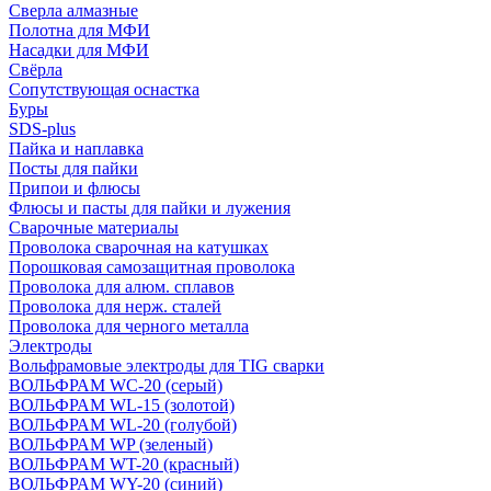
Сверла алмазные
Полотна для МФИ
Насадки для МФИ
Свёрла
Сопутствующая оснастка
Буры
SDS-plus
Пайка и наплавка
Посты для пайки
Припои и флюсы
Флюсы и пасты для пайки и лужения
Сварочные материалы
Проволока сварочная на катушках
Порошковая самозащитная проволока
Проволока для алюм. сплавов
Проволока для нерж. сталей
Проволока для черного металла
Электроды
Вольфрамовые электроды для TIG сварки
ВОЛЬФРАМ WC-20 (серый)
ВОЛЬФРАМ WL-15 (золотой)
ВОЛЬФРАМ WL-20 (голубой)
ВОЛЬФРАМ WP (зеленый)
ВОЛЬФРАМ WT-20 (красный)
ВОЛЬФРАМ WY-20 (синий)