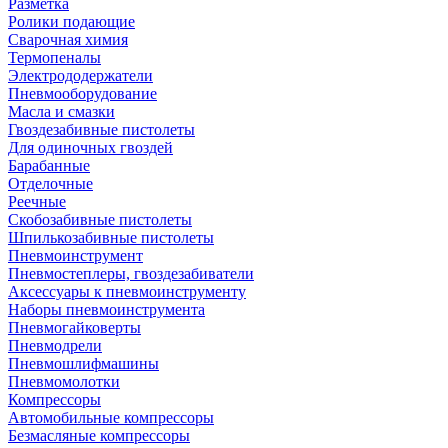
Разметка
Ролики подающие
Сварочная химия
Термопеналы
Электрододержатели
Пневмооборудование
Масла и смазки
Гвоздезабивные пистолеты
Для одиночных гвоздей
Барабанные
Отделочные
Реечные
Скобозабивные пистолеты
Шпилькозабивные пистолеты
Пневмоинструмент
Пневмостеплеры, гвоздезабиватели
Аксессуары к пневмоинструменту
Наборы пневмоинструмента
Пневмогайковерты
Пневмодрели
Пневмошлифмашины
Пневмомолотки
Компрессоры
Автомобильные компрессоры
Безмасляные компрессоры