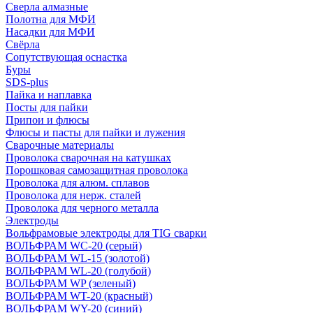
Сверла алмазные
Полотна для МФИ
Насадки для МФИ
Свёрла
Сопутствующая оснастка
Буры
SDS-plus
Пайка и наплавка
Посты для пайки
Припои и флюсы
Флюсы и пасты для пайки и лужения
Сварочные материалы
Проволока сварочная на катушках
Порошковая самозащитная проволока
Проволока для алюм. сплавов
Проволока для нерж. сталей
Проволока для черного металла
Электроды
Вольфрамовые электроды для TIG сварки
ВОЛЬФРАМ WC-20 (серый)
ВОЛЬФРАМ WL-15 (золотой)
ВОЛЬФРАМ WL-20 (голубой)
ВОЛЬФРАМ WP (зеленый)
ВОЛЬФРАМ WT-20 (красный)
ВОЛЬФРАМ WY-20 (синий)