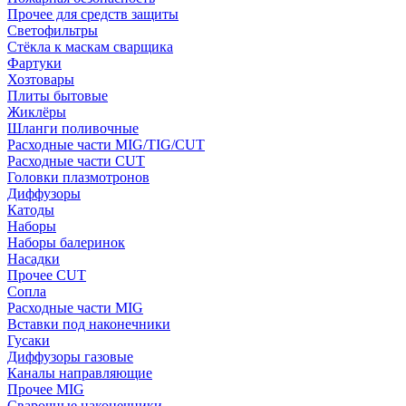
Прочее для средств защиты
Светофильтры
Стёкла к маскам сварщика
Фартуки
Хозтовары
Плиты бытовые
Жиклёры
Шланги поливочные
Расходные части MIG/TIG/CUT
Расходные части CUT
Головки плазмотронов
Диффузоры
Катоды
Наборы
Наборы балеринок
Насадки
Прочее CUT
Сопла
Расходные части MIG
Вставки под наконечники
Гусаки
Диффузоры газовые
Каналы направляющие
Прочее MIG
Сварочные наконечники