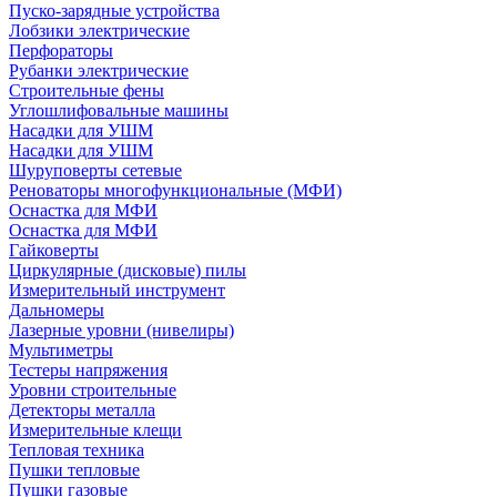
Пуско-зарядные устройства
Лобзики электрические
Перфораторы
Рубанки электрические
Строительные фены
Углошлифовальные машины
Насадки для УШМ
Насадки для УШМ
Шуруповерты сетевые
Реноваторы многофункциональные (МФИ)
Оснастка для МФИ
Оснастка для МФИ
Гайковерты
Циркулярные (дисковые) пилы
Измерительный инструмент
Дальномеры
Лазерные уровни (нивелиры)
Мультиметры
Тестеры напряжения
Уровни строительные
Детекторы металла
Измерительные клещи
Тепловая техника
Пушки тепловые
Пушки газовые