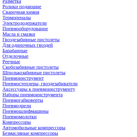
Разметка
Ролики подающие
Сварочная химия
Термопеналы
Электрододержатели
Пневмооборудование
Масла и смазки
Гвоздезабивные пистолеты
Для одиночных гвоздей
Барабанные
Отделочные
Реечные
Скобозабивные пистолеты
Шпилькозабивные пистолеты
Пневмоинструмент
Пневмостеплеры, гвоздезабиватели
Аксессуары к пневмоинструменту
Наборы пневмоинструмента
Пневмогайковерты
Пневмодрели
Пневмошлифмашины
Пневмомолотки
Компрессоры
Автомобильные компрессоры
Безмасляные компрессоры