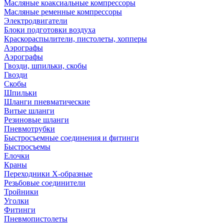
Масляные коаксиальные компрессоры
Масляные ременные компрессоры
Электродвигатели
Блоки подготовки воздуха
Краскораспылители, пистолеты, хопперы
Аэрографы
Аэрографы
Гвозди, шпильки, скобы
Гвозди
Скобы
Шпильки
Шланги пневматические
Витые шланги
Резиновые шланги
Пневмотрубки
Быстросъемные соединения и фитинги
Быстросъемы
Елочки
Краны
Переходники Х-образные
Резьбовые соединители
Тройники
Уголки
Фитинги
Пневмопистолеты