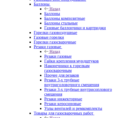
Баллоны
Назад
Баллоны
Баллоны композитные
Баллоны стальные
Газовые баллончики и картриджи
Горелки газовоздушные
Газовые горелки
Горелки газосварочные
Резаки газовые
Назад
Резаки газовые
Гайки крепления мундштуков
Наконечники к горелкам
газосварочным
Прочее для резаков
Резаки 3-х трубные
внутриголовочного смешения
Резаки 3-х трубные внутрисоплового
смешения
Резаки инжекторные
Резаки керосиновые
Узлы вентилей и ремкомплекты
Товары для газосварочных работ
Назад