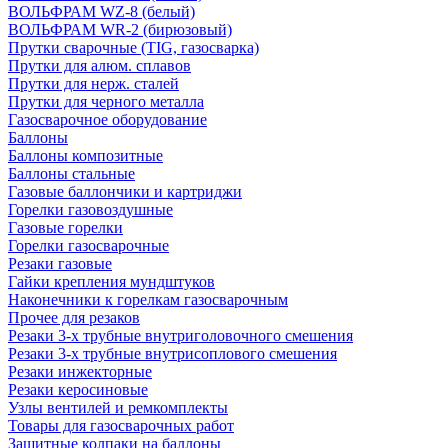
ВОЛЬФРАМ WZ-8 (белый)
ВОЛЬФРАМ WR-2 (бирюзовый)
Прутки сварочные (TIG, газосварка)
Прутки для алюм. сплавов
Прутки для нерж. сталей
Прутки для черного металла
Газосварочное оборудование
Баллоны
Баллоны композитные
Баллоны стальные
Газовые баллончики и картриджи
Горелки газовоздушные
Газовые горелки
Горелки газосварочные
Резаки газовые
Гайки крепления мундштуков
Наконечники к горелкам газосварочным
Прочее для резаков
Резаки 3-х трубные внутриголовочного смешения
Резаки 3-х трубные внутрисоплового смешения
Резаки инжекторные
Резаки керосиновые
Узлы вентилей и ремкомплекты
Товары для газосварочных работ
Защитные колпаки на баллоны