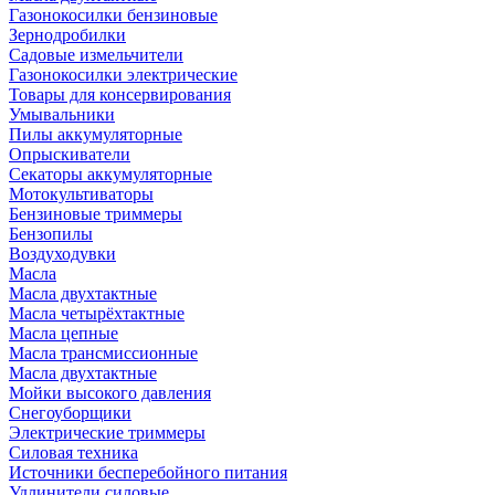
Газонокосилки бензиновые
Зернодробилки
Садовые измельчители
Газонокосилки электрические
Товары для консервирования
Умывальники
Пилы аккумуляторные
Опрыскиватели
Секаторы аккумуляторные
Мотокультиваторы
Бензиновые триммеры
Бензопилы
Воздуходувки
Масла
Масла двухтактные
Масла четырёхтактные
Масла цепные
Масла трансмиссионные
Масла двухтактные
Мойки высокого давления
Снегоуборщики
Электрические триммеры
Силовая техника
Источники бесперебойного питания
Удлинители силовые