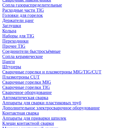
Сопла газораспределительные
Расходные части TIG
Головки для горелок
Держатели цанг
Заглушки
Кольца
Наборы для TIG
Переходники
Прочее TIG
Соединители быстросъёмные
Сопла керамические
Цанги
Штуцеры
Сварочные горелки и плазмотроны MIG/TIG/CUT
Плазмотроны CUT
Сварочные горелки MIG
Сварочные горелки TIG
Сварочное оборудование
Автоматическая сварка
Аппараты для сварки пластиковых труб
Дополнительное электросварочное оборудование
Контактная сварка
Аппараты для приварки шпилек
Клещи контактной сварки