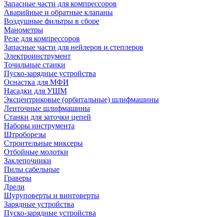
Запасные части для компрессоров
Аварийные и обратные клапаны
Воздушные фильтры в сборе
Манометры
Реле для компрессоров
Запасные части для нейлеров и степлеров
Электроинструмент
Точильные станки
Пуско-зарядные устройства
Оснастка для МФИ
Насадки для УШМ
Эксцентриковые (орбитальные) шлифмашины
Ленточные шлифмашины
Станки для заточки цепей
Наборы инструмента
Штроборезы
Строительные миксеры
Отбойные молотки
Заклепочники
Пилы сабельные
Граверы
Дрели
Шуруповерты и винтоверты
Зарядные устройства
Пуско-зарядные устройства