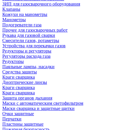
ЗИП для газосварочного оборудования
Клапаны
Кожухи на манометры
Манометры
Подогреватели газа
Прочее для газосварочных работ
Рукава для газовой сварки
Смесители газов, ротаметры
Устройства для перекачки газов
Редукторы и регуляторы
Регуляторы расхода газа
Редукторы
Паяльные лампы, насадки
Средства защиты
Краги сварщика
Диоптрические линзы
Краги сварщика
Краги сварщика
Защита органов дыхания
Маски с автоматическим светофильтром
Маски сварщика и защитные щитки
Очки защитные
Перчатки
Пластины защитные
Пожарная безопасность