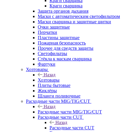
Краги сварщика
Краги сварщика
Защита органов дыхания
Маски с автоматическим светофильтром
Маски сварщика и защитные щитки
Очки защитные
Перчатки
Пластины защитные
Пожарная безопасность
Прочее для средств защиты
Светофильтры
Стёкла к маскам сварщика
Фартуки
Хозтовары
Назад
Хозтовары
Плиты бытовые
Жиклёры
Шланги поливочные
Расходные части MIG/TIG/CUT
Назад
Расходные части MIG/TIG/CUT
Расходные части CUT
Назад
Расходные части CUT