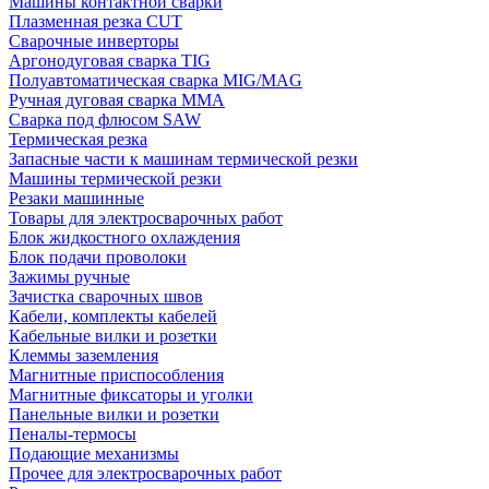
Машины контактной сварки
Плазменная резка CUT
Сварочные инверторы
Аргонодуговая сварка TIG
Полуавтоматическая сварка MIG/MAG
Ручная дуговая сварка MMA
Сварка под флюсом SAW
Термическая резка
Запасные части к машинам термической резки
Машины термической резки
Резаки машинные
Товары для электросварочных работ
Блок жидкостного охлаждения
Блок подачи проволоки
Зажимы ручные
Зачистка сварочных швов
Кабели, комплекты кабелей
Кабельные вилки и розетки
Клеммы заземления
Магнитные приспособления
Магнитные фиксаторы и уголки
Панельные вилки и розетки
Пеналы-термосы
Подающие механизмы
Прочее для электросварочных работ