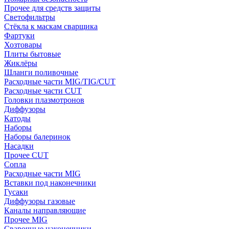
Прочее для средств защиты
Светофильтры
Стёкла к маскам сварщика
Фартуки
Хозтовары
Плиты бытовые
Жиклёры
Шланги поливочные
Расходные части MIG/TIG/CUT
Расходные части CUT
Головки плазмотронов
Диффузоры
Катоды
Наборы
Наборы балеринок
Насадки
Прочее CUT
Сопла
Расходные части MIG
Вставки под наконечники
Гусаки
Диффузоры газовые
Каналы направляющие
Прочее MIG
Сварочные наконечники