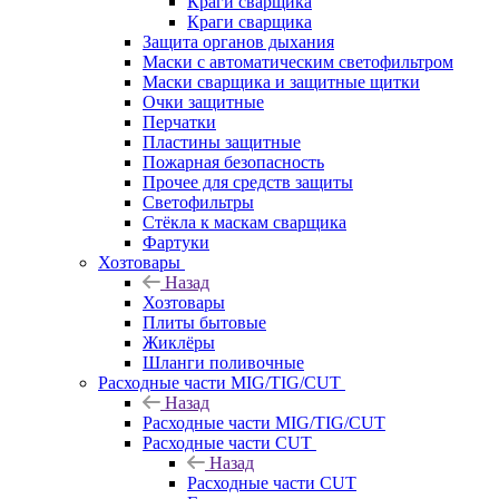
Краги сварщика
Краги сварщика
Защита органов дыхания
Маски с автоматическим светофильтром
Маски сварщика и защитные щитки
Очки защитные
Перчатки
Пластины защитные
Пожарная безопасность
Прочее для средств защиты
Светофильтры
Стёкла к маскам сварщика
Фартуки
Хозтовары
Назад
Хозтовары
Плиты бытовые
Жиклёры
Шланги поливочные
Расходные части MIG/TIG/CUT
Назад
Расходные части MIG/TIG/CUT
Расходные части CUT
Назад
Расходные части CUT