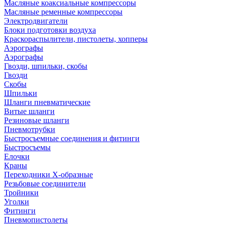
Масляные коаксиальные компрессоры
Масляные ременные компрессоры
Электродвигатели
Блоки подготовки воздуха
Краскораспылители, пистолеты, хопперы
Аэрографы
Аэрографы
Гвозди, шпильки, скобы
Гвозди
Скобы
Шпильки
Шланги пневматические
Витые шланги
Резиновые шланги
Пневмотрубки
Быстросъемные соединения и фитинги
Быстросъемы
Елочки
Краны
Переходники Х-образные
Резьбовые соединители
Тройники
Уголки
Фитинги
Пневмопистолеты