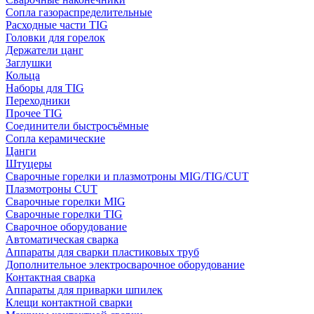
Сопла газораспределительные
Расходные части TIG
Головки для горелок
Держатели цанг
Заглушки
Кольца
Наборы для TIG
Переходники
Прочее TIG
Соединители быстросъёмные
Сопла керамические
Цанги
Штуцеры
Сварочные горелки и плазмотроны MIG/TIG/CUT
Плазмотроны CUT
Сварочные горелки MIG
Сварочные горелки TIG
Сварочное оборудование
Автоматическая сварка
Аппараты для сварки пластиковых труб
Дополнительное электросварочное оборудование
Контактная сварка
Аппараты для приварки шпилек
Клещи контактной сварки