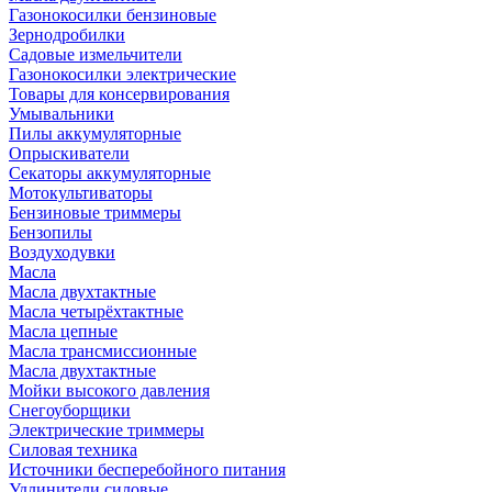
Газонокосилки бензиновые
Зернодробилки
Садовые измельчители
Газонокосилки электрические
Товары для консервирования
Умывальники
Пилы аккумуляторные
Опрыскиватели
Секаторы аккумуляторные
Мотокультиваторы
Бензиновые триммеры
Бензопилы
Воздуходувки
Масла
Масла двухтактные
Масла четырёхтактные
Масла цепные
Масла трансмиссионные
Масла двухтактные
Мойки высокого давления
Снегоуборщики
Электрические триммеры
Силовая техника
Источники бесперебойного питания
Удлинители силовые