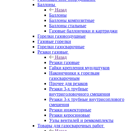
Баллоны
Назад
Баллоны
Баллоны композитные
Баллоны стальные
Газовые баллончики и картриджи
Горелки газовоздушные
Газовые горелки
Горелки газосварочные
Резаки газовые
Назад
Резаки газовые
Гайки крепления мундштуков
Наконечники к горелкам
газосварочным
Прочее для резаков
Резаки 3-х трубные
внутриголовочного смешения
Резаки 3-х трубные внутрисоплового
смешения
Резаки инжекторные
Резаки керосиновые
Узлы вентилей и ремкомплекты
Товары для газосварочных работ
Назад