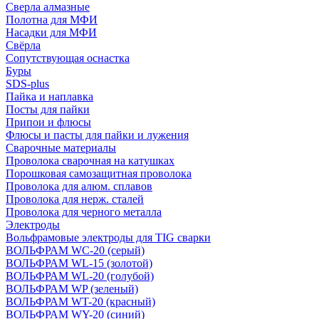
Сверла алмазные
Полотна для МФИ
Насадки для МФИ
Свёрла
Сопутствующая оснастка
Буры
SDS-plus
Пайка и наплавка
Посты для пайки
Припои и флюсы
Флюсы и пасты для пайки и лужения
Сварочные материалы
Проволока сварочная на катушках
Порошковая самозащитная проволока
Проволока для алюм. сплавов
Проволока для нерж. сталей
Проволока для черного металла
Электроды
Вольфрамовые электроды для TIG сварки
ВОЛЬФРАМ WC-20 (серый)
ВОЛЬФРАМ WL-15 (золотой)
ВОЛЬФРАМ WL-20 (голубой)
ВОЛЬФРАМ WP (зеленый)
ВОЛЬФРАМ WT-20 (красный)
ВОЛЬФРАМ WY-20 (синий)