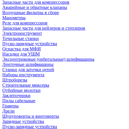
Запасные части для компрессоров
Аварийные и обратные клапаны
Воздушные фильтры в сборе
Манометры
Реле для компрессоров
Запасные части для нейлеров и степлеров
Электроинструмент
Точильные станки
Пуско-зарядные устройства
Оснастка для МФИ
Насадки для УШМ
Эксцентриковые (орбитальные) шлифмашины
Ленточные шлифмашины
Станки для заточки цепей
Наборы инструмента
Штроборезы
Строительные миксеры
Отбойные молотки
Заклепочники
Пилы сабельные
Граверы
Дрели
Шуруповерты и винтоверты
Зарядные устройства
Пуско-зарядные устройства