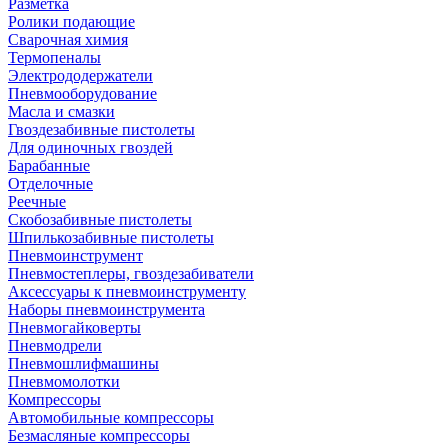
Разметка
Ролики подающие
Сварочная химия
Термопеналы
Электрододержатели
Пневмооборудование
Масла и смазки
Гвоздезабивные пистолеты
Для одиночных гвоздей
Барабанные
Отделочные
Реечные
Скобозабивные пистолеты
Шпилькозабивные пистолеты
Пневмоинструмент
Пневмостеплеры, гвоздезабиватели
Аксессуары к пневмоинструменту
Наборы пневмоинструмента
Пневмогайковерты
Пневмодрели
Пневмошлифмашины
Пневмомолотки
Компрессоры
Автомобильные компрессоры
Безмасляные компрессоры