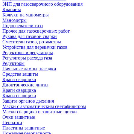
ЗИП для газосварочного оборудования
Клапаны
Кожухи на манометры
Манометры
Подогреватели газа
Прочее для газосварочных работ
Рукава для газовой сварки
Смесители газов, ротаметры
Устройства для перекачки газов
Редукторы и регуляторы
Регуляторы расхода газа
Редукторы
Паяльные лампы, насадки
Средства защиты
Краги сварщика
Диоптрические линзы
Краги сварщика
Краги сварщика
Защита органов дыхания
Маски с автоматическим светофильтром
Маски сварщика и защитные щитки
Очки защитные
Перчатки
Пластины защитные
Пожарная безопасность