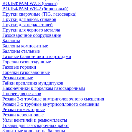
ВОЛЬФРАМ WZ-8 (белый)
ВОЛЬФРАМ WR-2 (бирюзовый)
Прутки сварочные (TIG, газосварка)
Прутки для алюм. сплавов
Прутки для нерж. сталей
Прутки для черного металла
Газосварочное оборудование
Баллоны
Баллоны композитные
Баллоны стальные
Газовые баллончики и картриджи
Горелки газовоздушные
Газовые горелки
Горелки газосварочные
Резаки газовые
Гайки крепления мундштуков
Наконечники к горелкам газосварочным
Прочее для резаков
Резаки 3-х трубные внутриголовочного смешения
Резаки 3-х трубные внутрисоплового смешения
Резаки инжекторные
Резаки керосиновые
Узлы вентилей и ремкомплекты
Товары для газосварочных работ
Защитные колпаки на баллоны