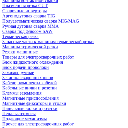
Машины контактной сварки
Плазменная резка CUT
Сварочные инверторы
Аргонодуговая сварка TIG
Полуавтоматическая сварка MIG/MAG
Ручная дуговая сварка MMA
Сварка под флюсом SAW
Термическая резка
Запасные части к машинам термической резки
Машины термической резки
Резаки машинные
Товары для электросварочных работ
Блок жидкостного охлаждения
Блок подачи проволоки
Зажимы ручные
Зачистка сварочных швов
Кабели, комплекты кабелей
Кабельные вилки и розетки
Клеммы заземления
Магнитные приспособления
Магнитные фиксаторы и уголки
Панельные вилки и розетки
Пеналы-термосы
Подающие механизмы
Прочее для электросварочных работ