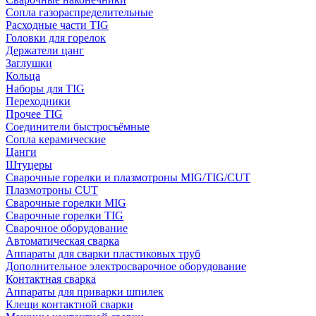
Сопла газораспределительные
Расходные части TIG
Головки для горелок
Держатели цанг
Заглушки
Кольца
Наборы для TIG
Переходники
Прочее TIG
Соединители быстросъёмные
Сопла керамические
Цанги
Штуцеры
Сварочные горелки и плазмотроны MIG/TIG/CUT
Плазмотроны CUT
Сварочные горелки MIG
Сварочные горелки TIG
Сварочное оборудование
Автоматическая сварка
Аппараты для сварки пластиковых труб
Дополнительное электросварочное оборудование
Контактная сварка
Аппараты для приварки шпилек
Клещи контактной сварки