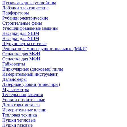
Пуско-зарядные устройства
Лобзики электрические
Перфораторы
Рубанки электрические
Строительные фены
Углошлифовальные машины
Насадки для УШМ
Насадки для УШМ
Шуруповерты сетевые
Реноваторы многофункциональные (МФИ)
Оснастка для МФИ
Оснастка для МФИ
Гайковерты
Циркулярные (дисковые) пилы
Измерительный инструмент
Дальномеры
Лазерные уровни (нивелиры)
Мультиметры
Тестеры напряжения
Уровни строительные
Детекторы металла
Измерительные клещи
Тепловая техника
Пушки тепловые
Пушки газовые