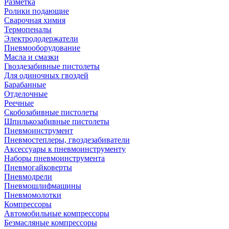
Разметка
Ролики подающие
Сварочная химия
Термопеналы
Электрододержатели
Пневмооборудование
Масла и смазки
Гвоздезабивные пистолеты
Для одиночных гвоздей
Барабанные
Отделочные
Реечные
Скобозабивные пистолеты
Шпилькозабивные пистолеты
Пневмоинструмент
Пневмостеплеры, гвоздезабиватели
Аксессуары к пневмоинструменту
Наборы пневмоинструмента
Пневмогайковерты
Пневмодрели
Пневмошлифмашины
Пневмомолотки
Компрессоры
Автомобильные компрессоры
Безмасляные компрессоры