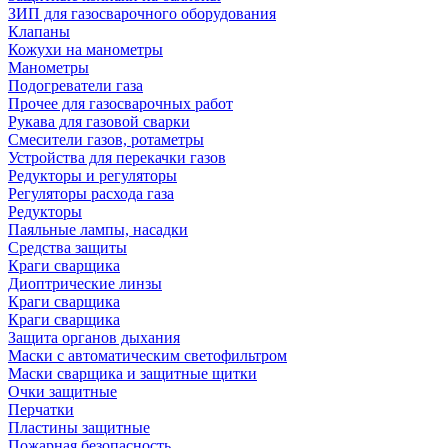
ЗИП для газосварочного оборудования
Клапаны
Кожухи на манометры
Манометры
Подогреватели газа
Прочее для газосварочных работ
Рукава для газовой сварки
Смесители газов, ротаметры
Устройства для перекачки газов
Редукторы и регуляторы
Регуляторы расхода газа
Редукторы
Паяльные лампы, насадки
Средства защиты
Краги сварщика
Диоптрические линзы
Краги сварщика
Краги сварщика
Защита органов дыхания
Маски с автоматическим светофильтром
Маски сварщика и защитные щитки
Очки защитные
Перчатки
Пластины защитные
Пожарная безопасность