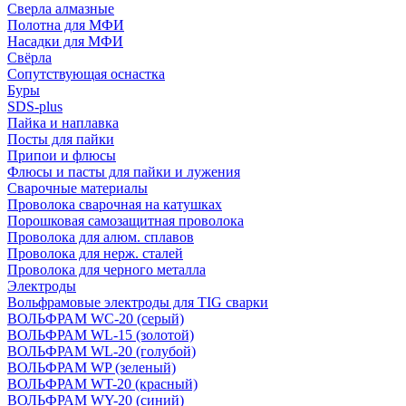
Сверла алмазные
Полотна для МФИ
Насадки для МФИ
Свёрла
Сопутствующая оснастка
Буры
SDS-plus
Пайка и наплавка
Посты для пайки
Припои и флюсы
Флюсы и пасты для пайки и лужения
Сварочные материалы
Проволока сварочная на катушках
Порошковая самозащитная проволока
Проволока для алюм. сплавов
Проволока для нерж. сталей
Проволока для черного металла
Электроды
Вольфрамовые электроды для TIG сварки
ВОЛЬФРАМ WC-20 (серый)
ВОЛЬФРАМ WL-15 (золотой)
ВОЛЬФРАМ WL-20 (голубой)
ВОЛЬФРАМ WP (зеленый)
ВОЛЬФРАМ WT-20 (красный)
ВОЛЬФРАМ WY-20 (синий)