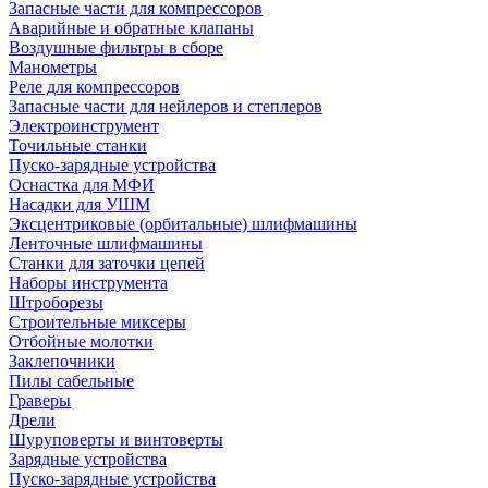
Запасные части для компрессоров
Аварийные и обратные клапаны
Воздушные фильтры в сборе
Манометры
Реле для компрессоров
Запасные части для нейлеров и степлеров
Электроинструмент
Точильные станки
Пуско-зарядные устройства
Оснастка для МФИ
Насадки для УШМ
Эксцентриковые (орбитальные) шлифмашины
Ленточные шлифмашины
Станки для заточки цепей
Наборы инструмента
Штроборезы
Строительные миксеры
Отбойные молотки
Заклепочники
Пилы сабельные
Граверы
Дрели
Шуруповерты и винтоверты
Зарядные устройства
Пуско-зарядные устройства