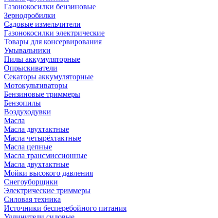
Газонокосилки бензиновые
Зернодробилки
Садовые измельчители
Газонокосилки электрические
Товары для консервирования
Умывальники
Пилы аккумуляторные
Опрыскиватели
Секаторы аккумуляторные
Мотокультиваторы
Бензиновые триммеры
Бензопилы
Воздуходувки
Масла
Масла двухтактные
Масла четырёхтактные
Масла цепные
Масла трансмиссионные
Масла двухтактные
Мойки высокого давления
Снегоуборщики
Электрические триммеры
Силовая техника
Источники бесперебойного питания
Удлинители силовые