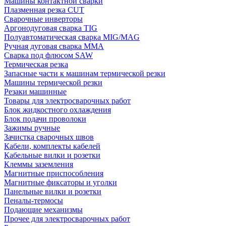
Машины контактной сварки
Плазменная резка CUT
Сварочные инверторы
Аргонодуговая сварка TIG
Полуавтоматическая сварка MIG/MAG
Ручная дуговая сварка MMA
Сварка под флюсом SAW
Термическая резка
Запасные части к машинам термической резки
Машины термической резки
Резаки машинные
Товары для электросварочных работ
Блок жидкостного охлаждения
Блок подачи проволоки
Зажимы ручные
Зачистка сварочных швов
Кабели, комплекты кабелей
Кабельные вилки и розетки
Клеммы заземления
Магнитные приспособления
Магнитные фиксаторы и уголки
Панельные вилки и розетки
Пеналы-термосы
Подающие механизмы
Прочее для электросварочных работ