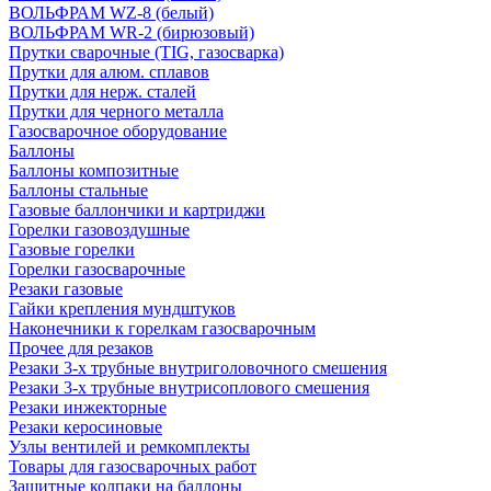
ВОЛЬФРАМ WZ-8 (белый)
ВОЛЬФРАМ WR-2 (бирюзовый)
Прутки сварочные (TIG, газосварка)
Прутки для алюм. сплавов
Прутки для нерж. сталей
Прутки для черного металла
Газосварочное оборудование
Баллоны
Баллоны композитные
Баллоны стальные
Газовые баллончики и картриджи
Горелки газовоздушные
Газовые горелки
Горелки газосварочные
Резаки газовые
Гайки крепления мундштуков
Наконечники к горелкам газосварочным
Прочее для резаков
Резаки 3-х трубные внутриголовочного смешения
Резаки 3-х трубные внутрисоплового смешения
Резаки инжекторные
Резаки керосиновые
Узлы вентилей и ремкомплекты
Товары для газосварочных работ
Защитные колпаки на баллоны