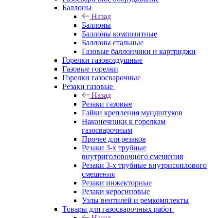
Баллоны
Назад
Баллоны
Баллоны композитные
Баллоны стальные
Газовые баллончики и картриджи
Горелки газовоздушные
Газовые горелки
Горелки газосварочные
Резаки газовые
Назад
Резаки газовые
Гайки крепления мундштуков
Наконечники к горелкам
газосварочным
Прочее для резаков
Резаки 3-х трубные
внутриголовочного смешения
Резаки 3-х трубные внутрисоплового
смешения
Резаки инжекторные
Резаки керосиновые
Узлы вентилей и ремкомплекты
Товары для газосварочных работ
Назад