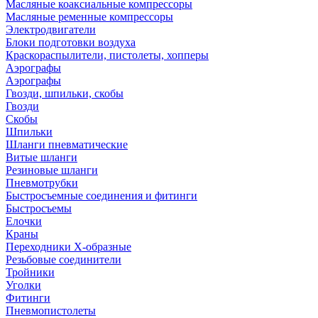
Масляные коаксиальные компрессоры
Масляные ременные компрессоры
Электродвигатели
Блоки подготовки воздуха
Краскораспылители, пистолеты, хопперы
Аэрографы
Аэрографы
Гвозди, шпильки, скобы
Гвозди
Скобы
Шпильки
Шланги пневматические
Витые шланги
Резиновые шланги
Пневмотрубки
Быстросъемные соединения и фитинги
Быстросъемы
Елочки
Краны
Переходники Х-образные
Резьбовые соединители
Тройники
Уголки
Фитинги
Пневмопистолеты