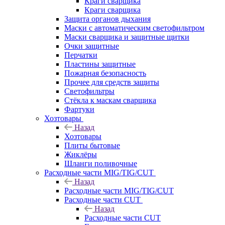
Краги сварщика
Краги сварщика
Защита органов дыхания
Маски с автоматическим светофильтром
Маски сварщика и защитные щитки
Очки защитные
Перчатки
Пластины защитные
Пожарная безопасность
Прочее для средств защиты
Светофильтры
Стёкла к маскам сварщика
Фартуки
Хозтовары
Назад
Хозтовары
Плиты бытовые
Жиклёры
Шланги поливочные
Расходные части MIG/TIG/CUT
Назад
Расходные части MIG/TIG/CUT
Расходные части CUT
Назад
Расходные части CUT