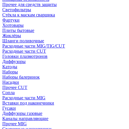
Прочее для средств защиты
Светофильтры
Стёкла к маскам сварщика
Фартуки
Хозтовары
Плиты бытовые
Жиклёры
Шланги поливочные
Расходные части MIG/TIG/CUT
Расходные части CUT
Головки плазмотронов
Диффузоры
Катоды
Наборы
Наборы балеринок
Насадки
Прочее CUT
Сопла
Расходные части MIG
Вставки под наконечники
Гусаки
Диффузоры газовые
Каналы направляющие
Прочее MIG
Сварочные наконечники