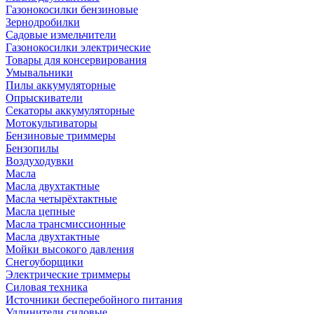
Газонокосилки бензиновые
Зернодробилки
Садовые измельчители
Газонокосилки электрические
Товары для консервирования
Умывальники
Пилы аккумуляторные
Опрыскиватели
Секаторы аккумуляторные
Мотокультиваторы
Бензиновые триммеры
Бензопилы
Воздуходувки
Масла
Масла двухтактные
Масла четырёхтактные
Масла цепные
Масла трансмиссионные
Масла двухтактные
Мойки высокого давления
Снегоуборщики
Электрические триммеры
Силовая техника
Источники бесперебойного питания
Удлинители силовые