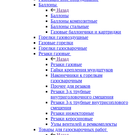
Баллоны
Назад
Баллоны
Баллоны композитные
Баллоны стальные
Газовые баллончики и картриджи
Горелки газовоздушные
Газовые горелки
Горелки газосварочные
Резаки газовые
Назад
Резаки газовые
Гайки крепления мундштуков
Наконечники к горелкам
газосварочным
Прочее для резаков
Резаки 3-х трубные
внутриголовочного смешения
Резаки 3-х трубные внутрисоплового
смешения
Резаки инжекторные
Резаки керосиновые
Узлы вентилей и ремкомплекты
Товары для газосварочных работ
Назад