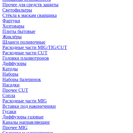
Прочее для средств защиты
Светофильтры
Стёкла к маскам сварщика
Фартуки
Хозтовары
Плиты бытовые
Жиклёры
Шланги поливочные
Расходные части MIG/TIG/CUT
Расходные части CUT
Головки плазмотронов
Диффузоры
Катоды
Наборы
Наборы балеринок
Насадки
Прочее CUT
Сопла
Расходные части MIG
Вставки под наконечники
Гусаки
Диффузоры газовые
Каналы направляющие
Прочее MIG
Сварочные наконечники