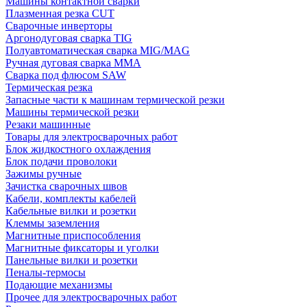
Машины контактной сварки
Плазменная резка CUT
Сварочные инверторы
Аргонодуговая сварка TIG
Полуавтоматическая сварка MIG/MAG
Ручная дуговая сварка MMA
Сварка под флюсом SAW
Термическая резка
Запасные части к машинам термической резки
Машины термической резки
Резаки машинные
Товары для электросварочных работ
Блок жидкостного охлаждения
Блок подачи проволоки
Зажимы ручные
Зачистка сварочных швов
Кабели, комплекты кабелей
Кабельные вилки и розетки
Клеммы заземления
Магнитные приспособления
Магнитные фиксаторы и уголки
Панельные вилки и розетки
Пеналы-термосы
Подающие механизмы
Прочее для электросварочных работ