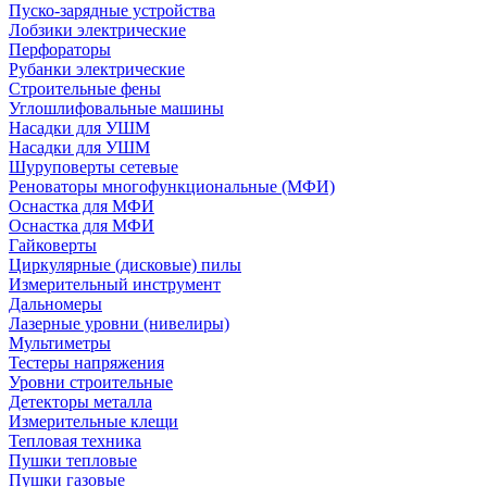
Пуско-зарядные устройства
Лобзики электрические
Перфораторы
Рубанки электрические
Строительные фены
Углошлифовальные машины
Насадки для УШМ
Насадки для УШМ
Шуруповерты сетевые
Реноваторы многофункциональные (МФИ)
Оснастка для МФИ
Оснастка для МФИ
Гайковерты
Циркулярные (дисковые) пилы
Измерительный инструмент
Дальномеры
Лазерные уровни (нивелиры)
Мультиметры
Тестеры напряжения
Уровни строительные
Детекторы металла
Измерительные клещи
Тепловая техника
Пушки тепловые
Пушки газовые