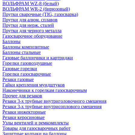
ВОЛЬФРАМ WZ-8 (белый)
ВОЛЬФРАМ WR-2 (бирюзовый)
Прутки сварочные (TIG, газосварка)
Прутки для алюм. сплавов
Прутки для нерж. сталей
Прутки для черного металла
Газосварочное оборудование
Баллоны
Баллоны композитные
Баллоны стальные
Газовые баллончики и картриджи
Горелки газовоздушные
Газовые горелки
Горелки газосварочные
Резаки газовые
Гайки крепления мундштуков
Наконечники к горелкам газосварочным
Прочее для резаков
Резаки 3-х трубные внутриголовочного смешения
Резаки 3-х трубные внутрисоплового смешения
Резаки инжекторные
Резаки керосиновые
Узлы вентилей и ремкомплекты
Товары для газосварочных работ
Защитные колпаки на баллоны