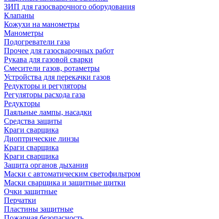
ЗИП для газосварочного оборудования
Клапаны
Кожухи на манометры
Манометры
Подогреватели газа
Прочее для газосварочных работ
Рукава для газовой сварки
Смесители газов, ротаметры
Устройства для перекачки газов
Редукторы и регуляторы
Регуляторы расхода газа
Редукторы
Паяльные лампы, насадки
Средства защиты
Краги сварщика
Диоптрические линзы
Краги сварщика
Краги сварщика
Защита органов дыхания
Маски с автоматическим светофильтром
Маски сварщика и защитные щитки
Очки защитные
Перчатки
Пластины защитные
Пожарная безопасность