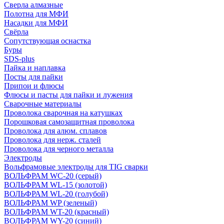
Сверла алмазные
Полотна для МФИ
Насадки для МФИ
Свёрла
Сопутствующая оснастка
Буры
SDS-plus
Пайка и наплавка
Посты для пайки
Припои и флюсы
Флюсы и пасты для пайки и лужения
Сварочные материалы
Проволока сварочная на катушках
Порошковая самозащитная проволока
Проволока для алюм. сплавов
Проволока для нерж. сталей
Проволока для черного металла
Электроды
Вольфрамовые электроды для TIG сварки
ВОЛЬФРАМ WC-20 (серый)
ВОЛЬФРАМ WL-15 (золотой)
ВОЛЬФРАМ WL-20 (голубой)
ВОЛЬФРАМ WP (зеленый)
ВОЛЬФРАМ WT-20 (красный)
ВОЛЬФРАМ WY-20 (синий)