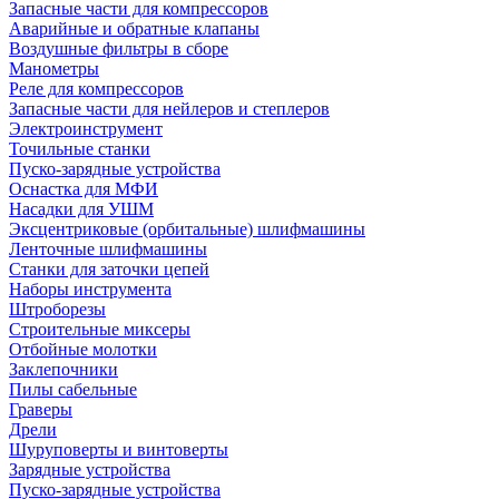
Запасные части для компрессоров
Аварийные и обратные клапаны
Воздушные фильтры в сборе
Манометры
Реле для компрессоров
Запасные части для нейлеров и степлеров
Электроинструмент
Точильные станки
Пуско-зарядные устройства
Оснастка для МФИ
Насадки для УШМ
Эксцентриковые (орбитальные) шлифмашины
Ленточные шлифмашины
Станки для заточки цепей
Наборы инструмента
Штроборезы
Строительные миксеры
Отбойные молотки
Заклепочники
Пилы сабельные
Граверы
Дрели
Шуруповерты и винтоверты
Зарядные устройства
Пуско-зарядные устройства