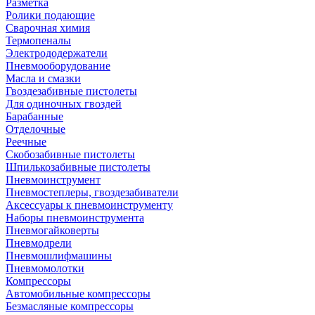
Разметка
Ролики подающие
Сварочная химия
Термопеналы
Электрододержатели
Пневмооборудование
Масла и смазки
Гвоздезабивные пистолеты
Для одиночных гвоздей
Барабанные
Отделочные
Реечные
Скобозабивные пистолеты
Шпилькозабивные пистолеты
Пневмоинструмент
Пневмостеплеры, гвоздезабиватели
Аксессуары к пневмоинструменту
Наборы пневмоинструмента
Пневмогайковерты
Пневмодрели
Пневмошлифмашины
Пневмомолотки
Компрессоры
Автомобильные компрессоры
Безмасляные компрессоры