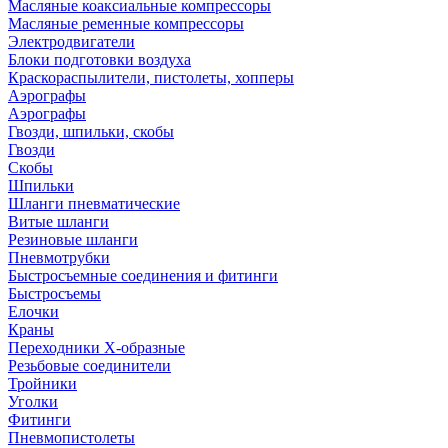
Масляные коаксиальные компрессоры
Масляные ременные компрессоры
Электродвигатели
Блоки подготовки воздуха
Краскораспылители, пистолеты, хопперы
Аэрографы
Аэрографы
Гвозди, шпильки, скобы
Гвозди
Скобы
Шпильки
Шланги пневматические
Витые шланги
Резиновые шланги
Пневмотрубки
Быстросъемные соединения и фитинги
Быстросъемы
Елочки
Краны
Переходники Х-образные
Резьбовые соединители
Тройники
Уголки
Фитинги
Пневмопистолеты