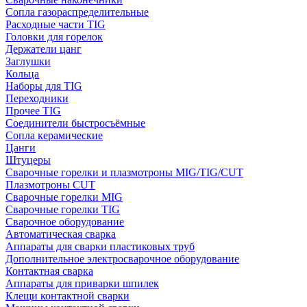
Сопла газораспределительные
Расходные части TIG
Головки для горелок
Держатели цанг
Заглушки
Кольца
Наборы для TIG
Переходники
Прочее TIG
Соединители быстросъёмные
Сопла керамические
Цанги
Штуцеры
Сварочные горелки и плазмотроны MIG/TIG/CUT
Плазмотроны CUT
Сварочные горелки MIG
Сварочные горелки TIG
Сварочное оборудование
Автоматическая сварка
Аппараты для сварки пластиковых труб
Дополнительное электросварочное оборудование
Контактная сварка
Аппараты для приварки шпилек
Клещи контактной сварки