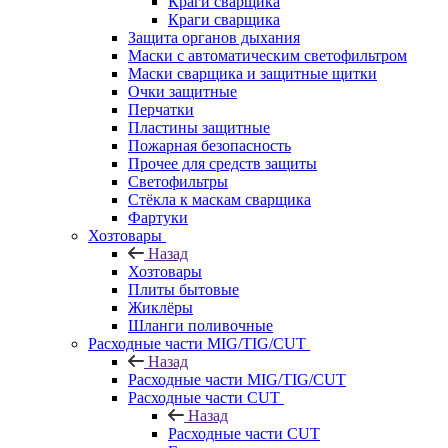
Краги сварщика
Краги сварщика
Защита органов дыхания
Маски с автоматическим светофильтром
Маски сварщика и защитные щитки
Очки защитные
Перчатки
Пластины защитные
Пожарная безопасность
Прочее для средств защиты
Светофильтры
Стёкла к маскам сварщика
Фартуки
Хозтовары
Назад
Хозтовары
Плиты бытовые
Жиклёры
Шланги поливочные
Расходные части MIG/TIG/CUT
Назад
Расходные части MIG/TIG/CUT
Расходные части CUT
Назад
Расходные части CUT